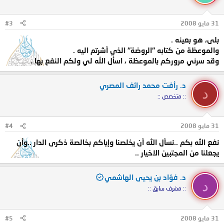
31 مايو 2008
#3
بلى، هو بعينه .
والموعظة من كتابه "الروضة" الذي أشرتم اليه .
وقد سرني مروركم بالموعظة ، اسأل الله لي ولكم النفع بها .
د. رأفت محمد رائف المصري
د
:: متخصص ::
31 مايو 2008
#4
نفع الله بكم ..نسأل الله أن يخلصنا وإياكم بخالصة ذكرى الدار ..وأن
يجعلنا من المجتبين الاخيار ..
د. فؤاد بن يحيى الهاشمي
د
:: مشرف سابق ::
31 مايو 2008
#5