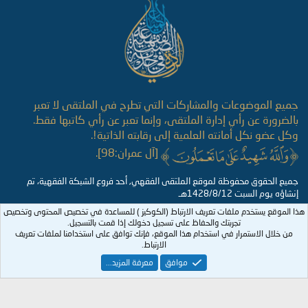
S
جميع الموضوعات والمشاركات التي تطرح في الملتقى لا تعبر
بالضرورة عن رأي إدارة الملتقى، وإنما تعبر عن رأي كاتبها فقط.
وكل عضو نكل أمانته العلمية إلى رقابته الذاتية!.
[آل عمران:98].
جميع الحقوق محفوظة لموقع الملتقى الفقهي, أحد فروع الشبكة الفقهية، تم
إنشاؤه يوم السبت 1428/8/12هـ
هذا الموقع يستخدم ملفات تعريف الارتباط (الكوكيز ) للمساعدة في تخصيص المحتوى وتخصيص
تجربتك والحفاظ على تسجيل دخولك إذا قمت بالتسجيل.
من خلال الاستمرار في استخدام هذا الموقع، فإنك توافق على استخدامنا لملفات تعريف
الارتباط.
موافق
معرفة المزيد...