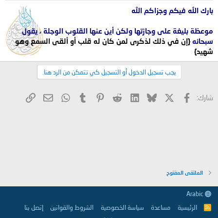
بارك الله فيكم وجزاكم الله
موعظة بليغة على وجازتها ولكن أين عنها القلوب الوجلة ، يقول
سبحانه
{إن في ذلك لذكرى لمن كان له قلب أو ألقى السمع وهو
شهيد}
يجب تسجيل الدخول أو التسجيل كي تتمكن من الرد هنا.
X
فيسبوك
Bluesky
LinkedIn
Reddit
Pinterest
Tumblr
WhatsApp
الرابط
البريد الإلكتروني
شارك:
الملتقى المفتوح
Arabic
الرئيسية
مساعدة
سياسة الخصوصية
الشروط والقوانين
إتصل بنا
R
S