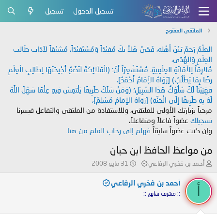
تسجيل الدخول
تسجيل
الملتقى المفتوح
العِلْمُ رَحِمٌ بَيْنَ أَهْلِهِ، فَحَيَّ هَلاً بِكَ مُفِيْدَاً وَمُسْتَفِيْدَاً، مُشِيْعَاً لآدَابِ طَالِبِ
العِلْمِ وَالهُدَى،
مُلازِمَاً لِلأَمَانَةِ العِلْمِيةِ، مُسْتَشْعِرَاً أَنَّ: (الْمَلَائِكَةَ لَتَضَعُ أَجْنِحَتَهَا لِطَالِبِ الْعِلْمِ
رِضًا بِمَا يَطْلُبُ) [رَوَاهُ الإَمَامُ أَحْمَدُ]،
فَهَنِيْئَاً لَكَ سُلُوْكُ هَذَا السَّبِيْلِ؛ (وَمَنْ سَلَكَ طَرِيقًا يَلْتَمِسُ فِيهِ عِلْمًا سَهَّلَ اللَّهُ
لَهُ بِهِ طَرِيقًا إِلَى الْجَنَّةِ) [رَوَاهُ الإِمَامُ مُسْلِمٌ]،
مرحباً بزيارتك الأولى للملتقى، وللاستفادة من الملتقى والتفاعل فيسرنا
تسجيلك
عضواً فاعلاً ومتفاعلاً،
وإن كنت عضواً سابقاً
فهلم إلى رحاب العلم من هنا.
من مواعظ الحافظ ابن حبان
ب
ت
أحمد بن فخري الرفاعي
31 مايو 2008
ا
ا
د
ر
أحمد بن فخري الرفاعي
أ
ئ
ي
:: مشرف سابق ::
ا
خ
ل
ا
م
ل