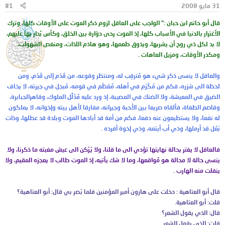
31 مايو 2008
#1
و
ب
ض
د
قال أبو حاتم ابن حبان :" الواجب على العاقل لزوم ذكر الموت على الأوقات كلها، وترك
و
ء
الأغترار بالدنيا في الأسباب كلها، إذ الموت رحى دوّارة بين الخلق، وكأس يُدار بها عليهم،
ع
لا بد لكل ذي روح أن يشربها، ويذوق طعمها، وهو هاذم اللذات، ومنغص الشهوات،
ومكدر الأوقات، ومزيل العاهات .
والعاقل لا ينسى ذكر شيء هو مُترقِب له، ومنتظر وقوعه، من قَدَم إلى قَدَم، ومن
لحظة الى شزره، فكم من مُكَرّم في أهله، مُعَظّم في قومه، مُبجل في جيرته، لا يخاف
الضيق في المعيشة، ولا الضنك في المصيبة، إذ ورد عليه مُذَلِّل الملوك، وقاهرالجبابرة،
وقاصم الطغاة، فألقاه صريعا بين الأحبة وجيرانه، مفارقا لأهل بيته وإخوانه، لا يملكون
له نفعا، ولا يستطيعون عنه دفعا، فكم من أمة قد أبادها الموت وبلدة قد عطلها، وذات
بَعْل قد أرملها، وذي أب أيتمه، وذي إخوة أفرده .
فالعاقل لا يغتر بحالة نهايتها تؤدي الى ما قلنا، ولا يَرْكن الى عيش مغبته ما ذكرنا، ولا
ينسى حالة لا محالة هو مُواقعها، وما لا شك يأتيه، إذ الموت طالب لا يعجزه المقيم، ولا
ينفلت منه الهارب .
قال أبو العتاهية : دخلت على هارون أمير المؤمنين فلما بَصر بي قال: أبو العتاهية؟
قلت: أبو العتاهية.
قال: الذي يقول الشعر؟
قلت: الذي يقول الشعر.