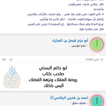
قال: عِظني بأبيات شعر وأوجز .
فأنشدته:
لا تأمن الموت في طرف ولا نفس ... ولو تمنعت بالحُجّاب والحرس
واعلم بأن سهام الموت قاصدة ... لكل مُدَّرع منا ومُتِّرس
ترجو النجاة ولم تسلك مسالكها ... إن السفينة لا تجري على اليبس
قال: فخر مغشيا عليه
.
أبو حزم فيصل بن المبارك
أ
:: عضو مؤسس ::
31 مايو 2008
#2
أبو حاتم البستي
صاحب كتاب
روضة العقلاء ونزهة الفضلاء
أليس كذلك
أحمد بن فخري الرفاعي
أ
:: مشرف سابق ::