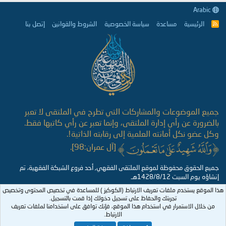
Arabic
الرئيسية
مساعدة
سياسة الخصوصية
الشروط والقوانين
إتصل بنا
R
S
S
جميع الموضوعات والمشاركات التي تطرح في الملتقى لا تعبر
بالضرورة عن رأي إدارة الملتقى، وإنما تعبر عن رأي كاتبها فقط.
وكل عضو نكل أمانته العلمية إلى رقابته الذاتية!.
[آل عمران:98].
جميع الحقوق محفوظة لموقع الملتقى الفقهي, أحد فروع الشبكة الفقهية، تم
إنشاؤه يوم السبت 1428/8/12هـ
هذا الموقع يستخدم ملفات تعريف الارتباط (الكوكيز ) للمساعدة في تخصيص المحتوى وتخصيص
تجربتك والحفاظ على تسجيل دخولك إذا قمت بالتسجيل.
من خلال الاستمرار في استخدام هذا الموقع، فإنك توافق على استخدامنا لملفات تعريف
الارتباط.