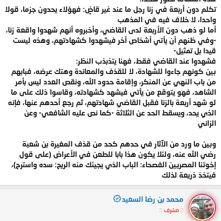
تكلم دون أربعة في زنا رجل ما عند غير قاضٍ: فهؤلاء يحدون جزما، قولا
واحدا، لا خلاف فيه في المذهب
أما لو ذهب دون الأربعة لدى القاضي، وأخبروه أنهم شهدوا واقعة زنا،
-وفي ظنهم أن يأتي أشخاص أخر فيشهدوا كشهادتهم، وهذه ليست
قيدا بل تمثيل-
فشهدوا عند القاضي فقط، فهنا يتذبذب النظر:
بين كونهم جاءوا للشهادة، لا للقذف والمعاندة وهتك عرضه، فبابهم
من باب النهي عن المنكر، وإقامة حدود الله، ونقص العدد ليس بأمر
الشاهد، فهو يتوقع من يأتي فيشهد كشهادته، وقاسوا ذلك على ما
لو شهد أربعة بالزنا فقبل القاضي شهادتهم، ثم رجع أحدهم عنها، فإنه
الذي يحد، ويسقط الحد عن الثلاثة -كما نص عليه الشافعي- وعن
الزاني
وبين ما ورد من الآثار في حدهم كحد من قذف المغيرة بن شعبة
رضي الله عنه، ولئلا يكون هذا بابا للطعن في الأعراض (على قول
إخوتنا المصريين الفصحاء: الباب الذي يجيئك منه الريح: سده واسترح)،
فيتخذ ذريعة لذلك
محمد بن رضا السعيد
:: مشرف ::