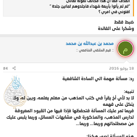
القذف معا أن هذا مخالف لقوله تعالى
"ثم لم يأتوا بأربعة شهداء فاجلدوهم ثمانين جلدة "
افتوني في امري ؟
ضبط فقط
وشكرا على الفائدة
محمد بن عبدالله بن محمد
م
:: قيم الملتقى الشافعي ::
18 يوليو 2016
#4
رد: مسألة مهمة الي السادة الشافعية
تنبيه:
لا بد لأي أخ يقرأ في كتب المذهب من معلم يعلمه، ويبن له، ولا
يتكل على فهمه
فربما تمر عليك المسألة فتحفظها فإذا فيها من القيود المعروفة
لدارس المذهب، والمذكورة في مشابهات المسائل، وربما يلبس عليك
من مصطلحاتهم وربما... وربما...
هذه المسألة تصور هكذا: