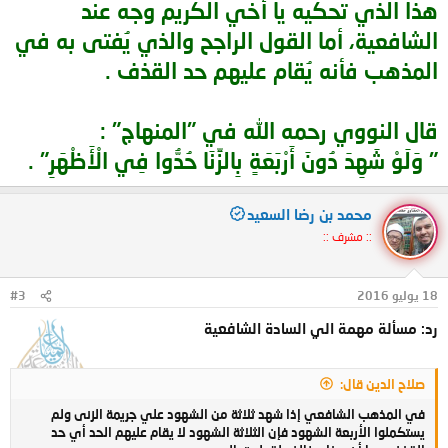
هذا الذي تحكيه يا أخي الكريم وجه عند
الشافعية، أما القول الراجح والذي يُفتى به في
المذهب فأنه يُقام عليهم حد القذف .
قال النووي رحمه الله في "المنهاج" :
" وَلَوْ شَهِدَ دُونَ أَرْبَعَةٍ بِالزِّنَا حُدُّوا فِي الْأَظْهَرِ" .
محمد بن رضا السعيد
:: مشرف ::
18 يوليو 2016
#3
رد: مسألة مهمة الي السادة الشافعية
صلاح الدين قال:
في المذهب الشافعي إذا شهد ثلاثة من الشهود علي جريمة الزنى ولم
يستكملوا الأربعة الشهود فإن الثلاثة الشهود لا يقام عليهم الحد أي حد