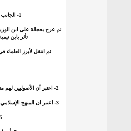
1- الجانب الهدمي : تحدث فيه عن انتقادات ابن تيمية للمنطق في أهم مباحثه ومصدر حجج ابن تيمية...
ثم عرج بعجالة على ابن الوزي
تأثر بابن تيم
ثم انتقل لأبرز العلماء 
2- اعتبر أن الأصوليين لهم
3- اعتبر ان المنهج الإسلامي الأصيل هو منهج الأصوليين المعتمد على القياس ومسالك العلة وذكر تأثر علماء الغرب المحدثون بهذا المنهج ...
5- هاجم ابن تيمية ونسب حججه في نقد المنطق الأرسطي إلى الرواقي