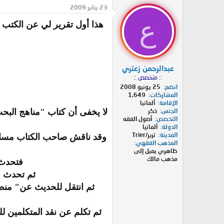
د
ر
23 يناير 2009
ئ
ي
ع
هذا أول تقرير لي عن الكتب ,
ا
خ
ل
ا
م
ل
و
ب
ض
د
عبدالرحمن زعتري
و
ء
:: متخصص ::
ع
انضم
25 يونيو 2008
المشاركات
1,649
الإقامة
ألمانيا
لا يخفى أن كتاب "مناهج البح
الجنس
ذكر
التخصص
أصول الفقه
الدولة
ألمانيا
المدينة
ترير/Trier
وقد ناقش صاحب الكتاب مسائل
المذهب الفقهي
ظاهري يميل إلى
مذهب مالك
فتحدث 
ثم تحدث ع
ثم انتقل للحديث عن" منطق 
ثم تكلم عن نقد المتكلمين 