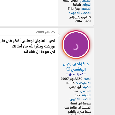
التخصص
أصول الفقه
الدولة
ألمانيا
المدينة
ترير/Trier
المذهب الفقهي
ظاهري يميل إلى
مذهب مالك
25 يناير 2009
د
اصبر، العنوان اجعلني أفكر في تغر
بوركت وكثر الله من أمثالك
لي عودة إن شاء لله
د. فؤاد بن يحيى
الهاشمي
:: مشرف سابق ::
انضم
29 أكتوبر 2007
المشاركات
8,556
الكنية
أبو فراس
التخصص
فقه
المدينة
جدة
المذهب الفقهي
مدرسة ابن تيمية
الحنبلية لذا فالمذهب
عندنا شيء والراجح