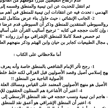
عدم ارتفاع النقيضين مبرزا موقفهم من القانونين
ثم انتقل للحديث عن ابن تيمية والمنطق وقسمه إلى
2- الجانب الإنشائي : حيث حاول بناء عرض متكامل للمنطق التيمي
روالسيوطي المنتقدين للمنطق وذكر أن السيوطي قدم عرضا تأري
ية وإن كانت حججه في كتابه " ترجيح أساليب القرآن على أساليب
ثم خصص فصلا كاملا للمنطق الإشراقي مع أبرز رواده "ال
في مجال الطبيعيات كجابر بن حيان وابن الهيثم وذكر منهجهم الع
أما ملاحظاتي على الكتاب :
1- رجح تأثر الإمام الشافعي بالمنطق خاصة وأنه يعرف لغة اليونان.
 منهج إسلامي أصيل وقصد الأصوليين قبل الغزالي لكنه خلط خلط
الأصولية الناجية من المنطق !!
4- اعتبر أن الأشاعرة هم الممثلون الحققيون للإسلام
ين والشكاك..
6- اعتبر أن المنطق الإشراقي هو أعمق نقد للمنطق الأرسطي