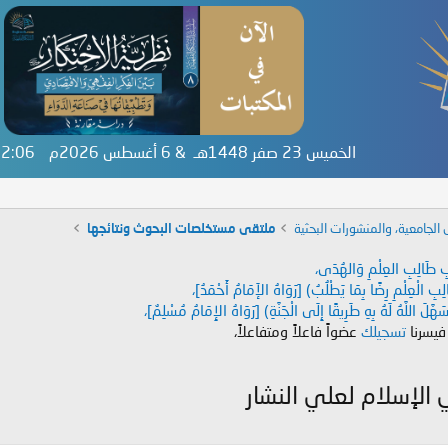
الخميس 23 صفر 1448هـ & 6 أغسطس 2026م
:22:07
 الجامعية، والمنشورات البحثية
ملتقى مستخلصات البحوث ونتائجها
دَابِ طَالِبِ العِلْمِ وَالهُدَى،
طَالِبِ الْعِلْمِ رِضًا بِمَا يَطْلُبُ) [رَوَاهُ الإَمَامُ أَحْمَدُ]،
هَّلَ اللَّهُ لَهُ بِهِ طَرِيقًا إِلَى الْجَنَّةِ) [رَوَاهُ الإِمَامُ مُسْلِمٌ]،
 فيسرنا
تسجيلك
عضواً فاعلاً ومتفاعلاً،
الإسلام لعلي النشار