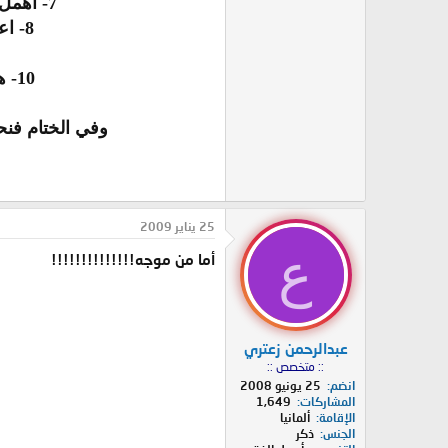
7- أهمل ذكر مناهج أهل الحديث وأهل الظاهر البحثية المخالفة لجمهور الأصوليين والمتكلمين معا..
8- اعتبر أبن تيمية غير مستوعب لفكرة الإقتران عند الأشاعرة وفكرة العادة مع أنه أخذ بها !!
10- هاجم المتفلسفة ثم أشاد بجابر بن حيان وابن الهيثم في منهجهما العلمي وهما مشائيان!!
وفي الختام فنح
25 يناير 2009
ع
أما من موجه!!!!!!!!!!!!!!
عبدالرحمن زعتري
:: متخصص ::
انضم
25 يونيو 2008
المشاركات
1,649
الإقامة
ألمانيا
الجنس
ذكر