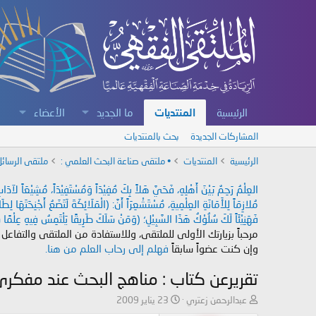
الرئيسية
المنتديات
ما الجديد
الأعضاء
المشاركات الجديدة
بحث بالمنتديات
الرئيسية
المنتديات
• ملتقى صناعة البحث العلمي :
ملتقى الرسائل
العِلْمُ رَحِمٌ بَيْنَ أَهْلِهِ، فَحَيَّ هَلاً بِكَ مُفِيْدَاً وَمُسْتَفِيْدَاً، مُشِيْعَاً لآ
مُلازِمَاً لِلأَمَانَةِ العِلْمِيةِ، مُسْتَشْعِرَاً أَنَّ: (الْمَلَائِكَةَ لَتَضَعُ أَجْنِحَتَهَا لِ
فَهَنِيْئَاً لَكَ سُلُوْكُ هَذَا السَّبِيْلِ؛ (وَمَنْ سَلَكَ طَرِيقًا يَلْتَمِسُ فِيهِ عِلْمًا سَ
مرحباً بزيارتك الأولى للملتقى، وللاستفادة من الملتقى والتفاعل
وإن كنت عضواً سابقاً
فهلم إلى رحاب العلم من هنا.
تقريرعن كتاب : مناهج البحث عند مفكري 
ب
ت
عبدالرحمن زعتري
23 يناير 2009
ا
ا