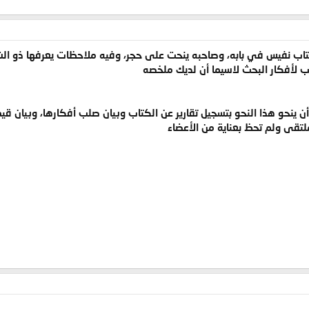
كتاب نفيس في بابه، وصاحبه ينحت على حجر، وفيه ملاحظات يعرفها ذو الش
 لأفكار البحث لاسيما أن لديك ملخصه
ينحو هذا النحو بتسجيل تقارير عن الكتاب وبيان صلب أفكارها، وبيان قيمته
لتقى ولم تحظ بعناية من الأعضاء