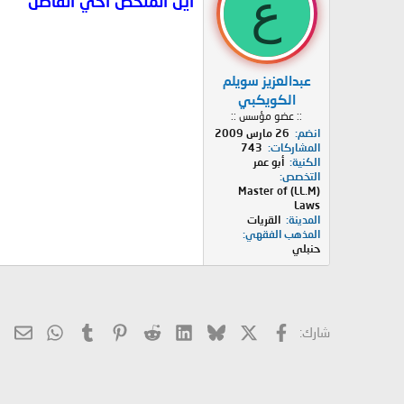
ع
أين الملخص أخي الفاضل
عبدالعزيز سويلم
الكويكبي
:: عضو مؤسس ::
انضم
26 مارس 2009
المشاركات
743
الكنية
أبو عمر
التخصص
(LL.M) Master of
Laws
المدينة
القريات
المذهب الفقهي
حنبلي
X
فيسبوك
Bluesky
LinkedIn
Reddit
Pinterest
Tumblr
hatsApp
الب
شارك: