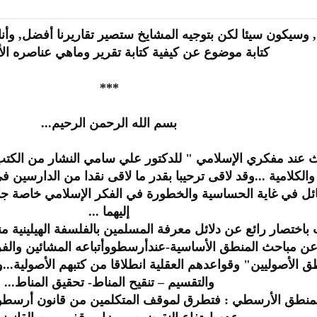
 وسيكون سيئا لكن بتوجيه المشايخ ستصير تقاريرنا أفضل, وأنا 
كتابة موضوع عن كيفية كتابة تقرير وماهي عناصره الأ
***
بسم الله الرحمن الرحيم...
ث عند مفكري الإسلامي " للدكتور علي سامي النشار من الكتب
والكلامية ...وقد لاقى ترحيبا بقدر ما لاقى نقدا من الدارسين في 
 في غاية الحساسية والخطورة في الفكر الإسلامي خاصة جان
إليهما ...
باختصار رائع عن دلائل معرفة المسلمين بالفلسفة الهيلينية م
ن مباحث المنطق الأساسية-عندأرسطووأتباعه المشائين والفرق 
الأصوليين" وقواعدهم العقلية انطلاقا من كتبهم الأصولية...و
والتقسيم – تنقيح المناط- تحقيق المناط...
للمنطق الأرسطي : فتطرق لموقف المتكلمين من قانون أرسطو ا