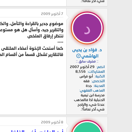
شيء آخر تماماً!.
7 أكتوبر 2009
د
موضوع جدير بالقراءة والتأمل، وال
والتقرير جيد، وأسأل هل هو مستوعب
ننتظر إرفاق الملخص
----
كما أستحث الإخوة أعضاء الملتقى أن 
د. فؤاد بن يحيى
فالتقارير تشكل قسماً من أقسام الم
الهاشمي
:: مشرف سابق ::
انضم
29 أكتوبر 2007
المشاركات
8,556
الكنية
أبو فراس
التخصص
فقه
المدينة
جدة
المذهب الفقهي
مدرسة ابن تيمية
الحنبلية لذا فالمذهب
عندنا شيء والراجح
شيء آخر تماماً!.
8 أكتوبر 2009