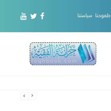
طموحنا
سياستنا