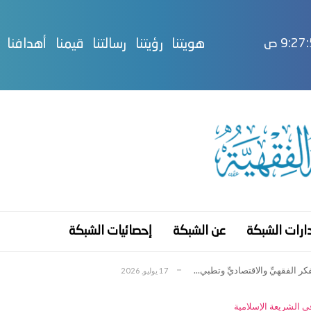
هويتنا
رؤيتنا
رسالتنا
قيمنا
أهدافنا
9:27 ص
ر “بروفيسور” في الفق...
6 يناير, 2025
ارات الشبكة
عن الشبكة
إحصائيات الشبكة
28 أبريل, 2024
17 يوليو, 2026