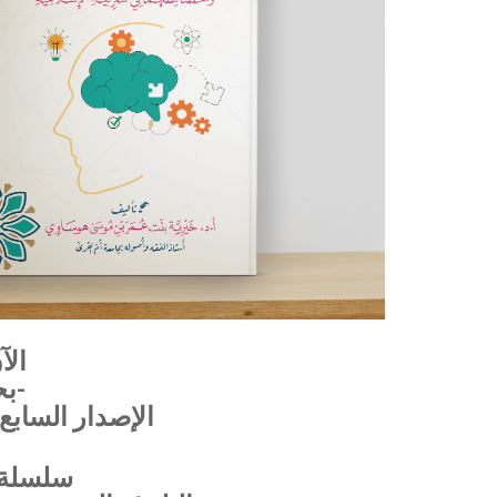
الآ
-بح
الإصدار السابع
سلسلة ا