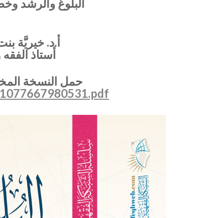
البلوغ والرشد وخص
أ.د. خيريَّة
أستاذ الفقه 
حمل النسخة المخت
171077667980531.pdf