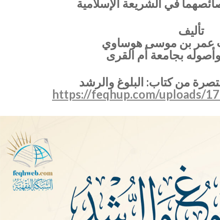
ائصهما في الشريعة الإسلامية
تأليف
 بنت عمر بن موسى هوساوي
وأصوله بجامعة أم القرى
صرة من كتاب: البلوغ والرشد
https://feqhup.com/uploads/