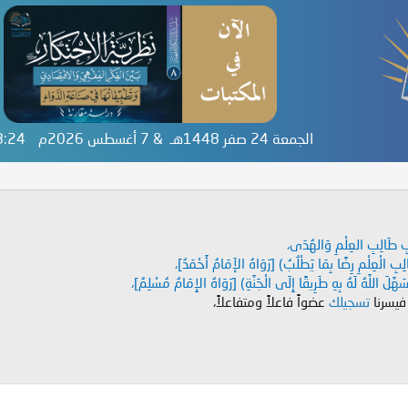
الجمعة 24 صفر 1448هـ & 7 أغسطس 2026م
48:24
دَابِ طَالِبِ العِلْمِ وَالهُدَى،
طَالِبِ الْعِلْمِ رِضًا بِمَا يَطْلُبُ) [رَوَاهُ الإَمَامُ أَحْمَدُ]،
هَّلَ اللَّهُ لَهُ بِهِ طَرِيقًا إِلَى الْجَنَّةِ) [رَوَاهُ الإِمَامُ مُسْلِمٌ]،
 فيسرنا
تسجيلك
عضواً فاعلاً ومتفاعلاً،