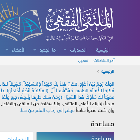
الرئيسية
المنتديات
ما الجديد
الأعضاء
آخر النشاطات
تسجيل
الرئيسية
العِلْمُ رَحِمٌ بَيْنَ أَهْلِهِ، فَحَيَّ هَلاً بِكَ مُفِيْدَاً وَمُسْتَفِيْدَاً، مُشِيْعَاً لآ
مُلازِمَاً لِلأَمَانَةِ العِلْمِيةِ، مُسْتَشْعِرَاً أَنَّ: (الْمَلَائِكَةَ لَتَضَعُ أَجْنِحَتَهَا لِ
فَهَنِيْئَاً لَكَ سُلُوْكُ هَذَا السَّبِيْلِ؛ (وَمَنْ سَلَكَ طَرِيقًا يَلْتَمِسُ فِيهِ عِلْمًا سَ
مرحباً بزيارتك الأولى للملتقى، وللاستفادة من الملتقى والتفاعل
وإن كنت عضواً سابقاً
فهلم إلى رحاب العلم من هنا.
مساعدة
مساعدة
الإبتسامات