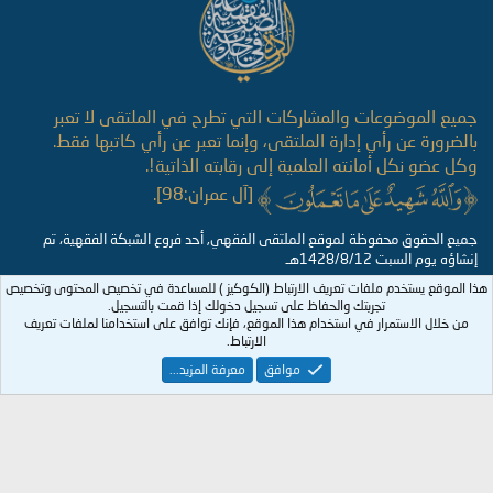
جميع الموضوعات والمشاركات التي تطرح في الملتقى لا تعبر
بالضرورة عن رأي إدارة الملتقى، وإنما تعبر عن رأي كاتبها فقط.
وكل عضو نكل أمانته العلمية إلى رقابته الذاتية!.
[آل عمران:98].
جميع الحقوق محفوظة لموقع الملتقى الفقهي, أحد فروع الشبكة الفقهية، تم
إنشاؤه يوم السبت 1428/8/12هـ
هذا الموقع يستخدم ملفات تعريف الارتباط (الكوكيز ) للمساعدة في تخصيص المحتوى وتخصيص
تجربتك والحفاظ على تسجيل دخولك إذا قمت بالتسجيل.
من خلال الاستمرار في استخدام هذا الموقع، فإنك توافق على استخدامنا لملفات تعريف
الارتباط.
موافق
معرفة المزيد...