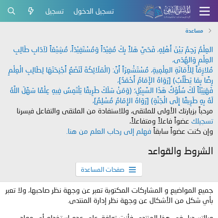
تسجيل الدخول
تسجيل
مساعدة
العِلْمُ رَحِمٌ بَيْنَ أَهْلِهِ، فَحَيَّ هَلاً بِكَ مُفِيْدَاً وَمُسْتَفِيْدَاً، مُشِيْعَاً لآدَابِ طَالِبِ
العِلْمِ وَالهُدَى،
مُلازِمَاً لِلأَمَانَةِ العِلْمِيةِ، مُسْتَشْعِرَاً أَنَّ: (الْمَلَائِكَةَ لَتَضَعُ أَجْنِحَتَهَا لِطَالِبِ الْعِلْمِ
رِضًا بِمَا يَطْلُبُ) [رَوَاهُ الإَمَامُ أَحْمَدُ]،
فَهَنِيْئَاً لَكَ سُلُوْكُ هَذَا السَّبِيْلِ؛ (وَمَنْ سَلَكَ طَرِيقًا يَلْتَمِسُ فِيهِ عِلْمًا سَهَّلَ اللَّهُ
لَهُ بِهِ طَرِيقًا إِلَى الْجَنَّةِ) [رَوَاهُ الإِمَامُ مُسْلِمٌ]،
مرحباً بزيارتك الأولى للملتقى، وللاستفادة من الملتقى والتفاعل فيسرنا
تسجيلك
عضواً فاعلاً ومتفاعلاً،
وإن كنت عضواً سابقاً
فهلم إلى رحاب العلم من هنا.
الشروط والقواعد
صفحات المساعدة
جميع المواضيع و المشاركات المكتوبة تعبر عن وجهة نظر صاحبها، ولا تعبر
بأي شكل من الأشكال عن وجهة نظر إدارة المنتدى.
وبالتسجيل في هذا المنتدى فأنت توافق على عدم إستخدام أي مواد