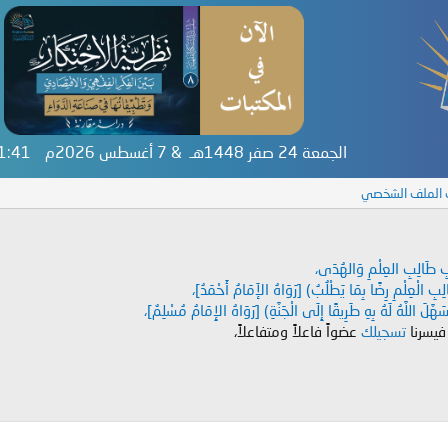
الجمعة 24 صفر 1448هـ & 7 أغسطس 2026م
01:41
 الملف الشخصي
دَابِ طَالِبِ العِلْمِ وَالهُدَى،
طَالِبِ الْعِلْمِ رِضًا بِمَا يَطْلُبُ) [رَوَاهُ الإَمَامُ أَحْمَدُ]،
هَّلَ اللَّهُ لَهُ بِهِ طَرِيقًا إِلَى الْجَنَّةِ) [رَوَاهُ الإِمَامُ مُسْلِمٌ]،
 فيسرنا
تسجيلك
عضواً فاعلاً ومتفاعلاً،