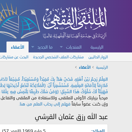
الرئيسية
المنتديات
ما الجديد
الأعضاء
الزوار الحاليين
مشاركات الملف الشخصي الجديدة
البحث عن مشاركات
الرئيسية
الأعضاء
العِلْمُ رَحِمٌ بَيْنَ أَهْلِهِ، فَحَيَّ هَلاً بِكَ مُفِيْدَاً وَمُسْتَفِيْدَاً، مُشِيْعَاً لآ
مُلازِمَاً لِلأَمَانَةِ العِلْمِيةِ، مُسْتَشْعِرَاً أَنَّ: (الْمَلَائِكَةَ لَتَضَعُ أَجْنِحَتَهَا لِ
فَهَنِيْئَاً لَكَ سُلُوْكُ هَذَا السَّبِيْلِ؛ (وَمَنْ سَلَكَ طَرِيقًا يَلْتَمِسُ فِيهِ عِلْمًا سَ
مرحباً بزيارتك الأولى للملتقى، وللاستفادة من الملتقى والتفاعل
وإن كنت عضواً سابقاً
فهلم إلى رحاب العلم من هنا.
عبد الله رزق عثمان القرشي
الميلاد
5 مايو 1969 (العمر: 57)