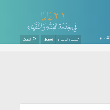
5: م
تسجيل الدخول
تسجيل
البحث