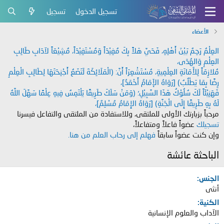
تسجيل الدخول
تسجيل
الأعضاء
العِلْمُ رَحِمٌ بَيْنَ أَهْلِهِ، فَحَيَّ هَلاً بِكَ مُفِيْدَاً وَمُسْتَفِيْدَاً، مُشِيْعَاً لآدَابِ طَالِبِ
العِلْمِ وَالهُدَى،
مُلازِمَاً لِلأَمَانَةِ العِلْمِيةِ، مُسْتَشْعِرَاً أَنَّ: (الْمَلَائِكَةَ لَتَضَعُ أَجْنِحَتَهَا لِطَالِبِ الْعِلْمِ
رِضًا بِمَا يَطْلُبُ) [رَوَاهُ الإَمَامُ أَحْمَدُ]،
فَهَنِيْئَاً لَكَ سُلُوْكُ هَذَا السَّبِيْلِ؛ (وَمَنْ سَلَكَ طَرِيقًا يَلْتَمِسُ فِيهِ عِلْمًا سَهَّلَ اللَّهُ
لَهُ بِهِ طَرِيقًا إِلَى الْجَنَّةِ) [رَوَاهُ الإِمَامُ مُسْلِمٌ]،
مرحباً بزيارتك الأولى للملتقى، وللاستفادة من الملتقى والتفاعل فيسرنا
تسجيلك
عضواً فاعلاً ومتفاعلاً،
وإن كنت عضواً سابقاً
فهلم إلى رحاب العلم من هنا.
الباحثة عائشة
الجنس
أنثى
الكنية
الآداب والعلوم الإنسانية