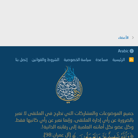
الأعضاء
Arabic
الرئيسية
مساعدة
سياسة الخصوصية
الشروط والقوانين
إتصل بنا
R
S
S
جميع الموضوعات والمشاركات التي تطرح في الملتقى لا تعبر
بالضرورة عن رأي إدارة الملتقى، وإنما تعبر عن رأي كاتبها فقط.
وكل عضو نكل أمانته العلمية إلى رقابته الذاتية!.
[آل عمران:98].