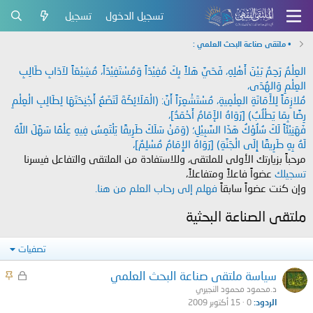
تسجيل الدخول
تسجيل
• ملتقى صناعة البحث العلمي :
العِلْمُ رَحِمٌ بَيْنَ أَهْلِهِ، فَحَيَّ هَلاً بِكَ مُفِيْدَاً وَمُسْتَفِيْدَاً، مُشِيْعَاً لآدَابِ طَالِبِ
العِلْمِ وَالهُدَى،
مُلازِمَاً لِلأَمَانَةِ العِلْمِيةِ، مُسْتَشْعِرَاً أَنَّ: (الْمَلَائِكَةَ لَتَضَعُ أَجْنِحَتَهَا لِطَالِبِ الْعِلْمِ
رِضًا بِمَا يَطْلُبُ) [رَوَاهُ الإَمَامُ أَحْمَدُ]،
فَهَنِيْئَاً لَكَ سُلُوْكُ هَذَا السَّبِيْلِ؛ (وَمَنْ سَلَكَ طَرِيقًا يَلْتَمِسُ فِيهِ عِلْمًا سَهَّلَ اللَّهُ
لَهُ بِهِ طَرِيقًا إِلَى الْجَنَّةِ) [رَوَاهُ الإِمَامُ مُسْلِمٌ]،
مرحباً بزيارتك الأولى للملتقى، وللاستفادة من الملتقى والتفاعل فيسرنا
تسجيلك
عضواً فاعلاً ومتفاعلاً،
وإن كنت عضواً سابقاً
فهلم إلى رحاب العلم من هنا.
ملتقى الصناعة البحثية
تصفيات
م
م
سياسة ملتقى صناعة البحث العلمي
غ
ث
د.محمود محمود النجيري
الردود
0
15 أكتوبر 2009
ل
ب