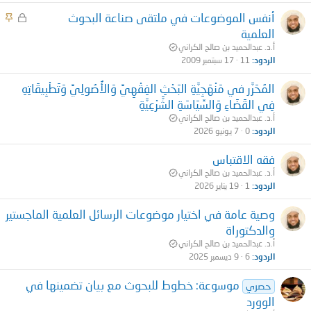
ق
ت
م
م
أنفس الموضوعات في ملتقى صناعة البحوث
غ
ث
العلمية
ل
ب
أ.د. عبدالحميد بن صالح الكراني
ق
ت
الردود
11
17 سبتمبر 2009
المُحَرَّر في مَنْهَجِيَّةِ البَحْثِ الفِقْهِيِّ وَالأُصُولِيِّ وَتَطْبِيقَاتِهِ
فِي القَضَاءِ وَالسِّيَاسَةِ الشَّرْعِيَّةِ
أ.د. عبدالحميد بن صالح الكراني
الردود
0
7 يونيو 2026
فقه الاقتباس
أ.د. عبدالحميد بن صالح الكراني
الردود
1
19 يناير 2026
وصية عامة في اختيار موضوعات الرسائل العلمية الماجستير
والدكتوراة
أ.د. عبدالحميد بن صالح الكراني
الردود
6
9 ديسمبر 2025
موسوعة: خطوط للبحوث مع بيان تضمينها في
حصري
الوورد