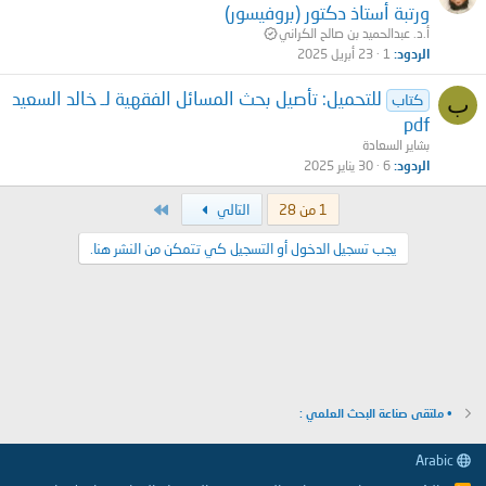
ورتبة أستاذ دكتور (بروفيسور)
أ.د. عبدالحميد بن صالح الكراني
الردود
1
23 أبريل 2025
للتحميل: تأصيل بحث المسائل الفقهية لـ خالد السعيد
ب
كتاب
pdf
بشاير السعادة
الردود
6
30 يناير 2025
الاخير
1 من 28
التالي
يجب تسجيل الدخول أو التسجيل كي تتمكن من النشر هنا.
• ملتقى صناعة البحث العلمي :
Arabic