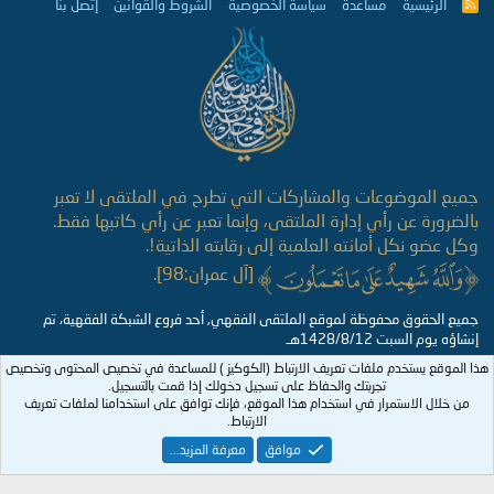
الرئيسية
مساعدة
سياسة الخصوصية
الشروط والقوانين
إتصل بنا
R
S
S
جميع الموضوعات والمشاركات التي تطرح في الملتقى لا تعبر
بالضرورة عن رأي إدارة الملتقى، وإنما تعبر عن رأي كاتبها فقط.
وكل عضو نكل أمانته العلمية إلى رقابته الذاتية!.
[آل عمران:98].
جميع الحقوق محفوظة لموقع الملتقى الفقهي, أحد فروع الشبكة الفقهية، تم
إنشاؤه يوم السبت 1428/8/12هـ
هذا الموقع يستخدم ملفات تعريف الارتباط (الكوكيز ) للمساعدة في تخصيص المحتوى وتخصيص
تجربتك والحفاظ على تسجيل دخولك إذا قمت بالتسجيل.
من خلال الاستمرار في استخدام هذا الموقع، فإنك توافق على استخدامنا لملفات تعريف
الارتباط.
موافق
معرفة المزيد...