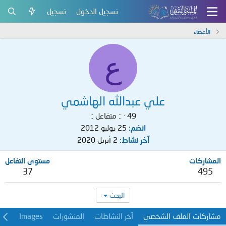
تسجيل الدخول
تسجيل
الأعضاء
ع
علي عبدالله الهاشمي
49
·
:: متفاعل ::
انضم
25 يوليو 2012
آخر نشاط
2 أبريل 2020
المشاركات
مستوى التفاعل
37
495
البحث
مشاركات الملف الشخصي
آخر النشاطات
المنشورات
Images
معل