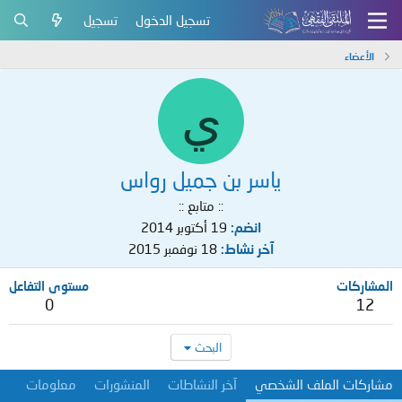
تسجيل الدخول
تسجيل
الأعضاء
ي
ياسر بن جميل رواس
:: متابع ::
انضم
19 أكتوبر 2014
آخر نشاط
18 نوفمبر 2015
المشاركات
مستوى التفاعل
0
12
البحث
مشاركات الملف الشخصي
آخر النشاطات
المنشورات
معلومات