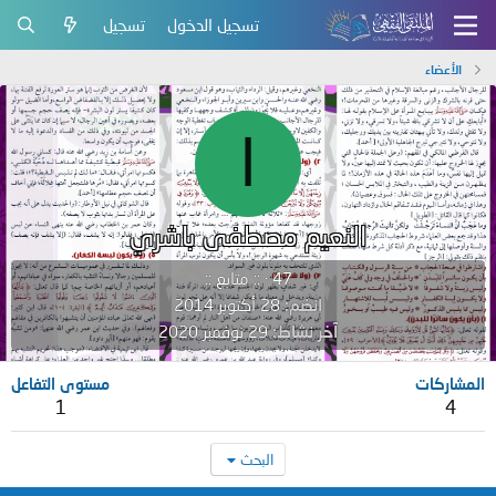
تسجيل الدخول
تسجيل
الأعضاء
ا
النعيم مصطفى باشري
47
·
:: متابع ::
انضم
28 أكتوبر 2014
آخر نشاط
29 نوفمبر 2020
المشاركات
مستوى التفاعل
1
4
البحث