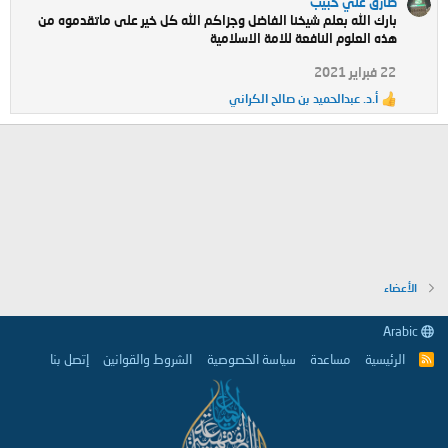
طارق علي حبيب
بارك الله بعلم شيخنا الفاضل وجزاكم الله كل خير على ماتقدموه من
هذه العلوم النافعة للامة الاسلامية
22 فبراير 2021
أ.د. عبدالحميد بن صالح الكراني
ا
ل
ت
ف
ا
ع
ل
ا
ت
:
الأعضاء
Arabic
الرئيسية
مساعدة
سياسة الخصوصية
الشروط والقوانين
إتصل بنا
R
S
S