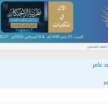
السبت 25 صفر 1448هـ & 8 أغسطس 2026م
:00:27
 الملف الشخصي
 عامر