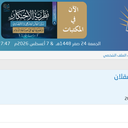
الجمعة 24 صفر 1448هـ & 7 أغسطس 2026م
:27:47
 الملف الشخصي
قلان