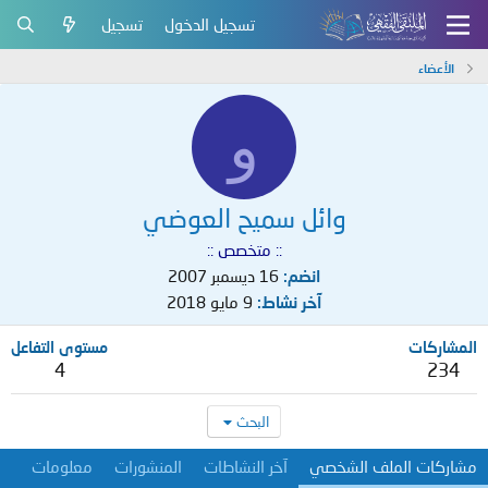
تسجيل الدخول
تسجيل
الأعضاء
و
وائل سميح العوضي
:: متخصص ::
انضم
16 ديسمبر 2007
آخر نشاط
9 مايو 2018
المشاركات
مستوى التفاعل
4
234
البحث
مشاركات الملف الشخصي
آخر النشاطات
المنشورات
معلومات