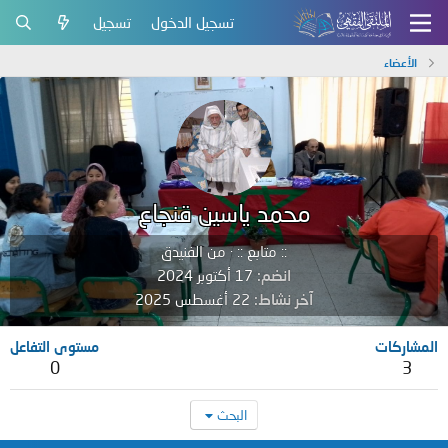
تسجيل الدخول
تسجيل
الأعضاء
محمد ياسين قنجاع
:: متابع ::
·
من
الفنيدق
انضم
17 أكتوبر 2024
آخر نشاط
22 أغسطس 2025
المشاركات
مستوى التفاعل
0
3
البحث