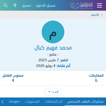
تسجيل الدخول
تسجيل
الأعضاء
م
محمد فهيم كيال
:: متابع ::
انضم
7 مارس 2025
آخر نشاط
4 يوليو 2026
المشاركات
مستوى التفاعل
4
6
البحث
مشاركات الملف الشخصي
آخر النشاطات
المنشورات
Images
معل