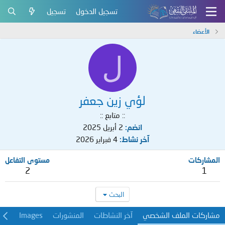
تسجيل الدخول
تسجيل
الأعضاء
ل
لؤي زين جعفر
:: متابع ::
انضم
2 أبريل 2025
آخر نشاط
4 فبراير 2026
المشاركات
مستوى التفاعل
2
1
البحث
مشاركات الملف الشخصي
آخر النشاطات
المنشورات
Images
معل