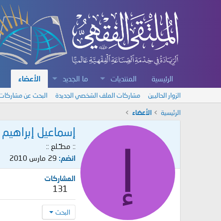
الرئيسية
المنتديات
ما الجديد
الأعضاء
الزوار الحاليين
مشاركات الملف الشخصي الجديدة
البحث عن مشاركات
الرئيسية
الأعضاء
إسماعيل إبراهيم
إ
:: مطـًـلع ::
انضم
29 مارس 2010
المشاركات
131
البحث