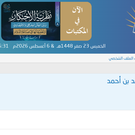
الخميس 23 صفر 1448هـ & 6 أغسطس 2026م
55:31
 الملف الشخصي
 بن أحمد