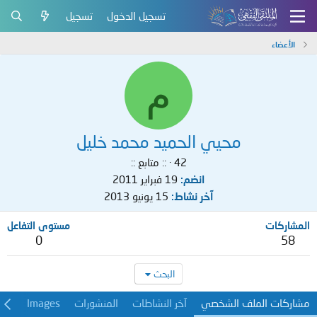
تسجيل الدخول
تسجيل
الأعضاء
م
محيي الحميد محمد خليل
42
·
:: متابع ::
انضم
19 فبراير 2011
آخر نشاط
15 يونيو 2013
المشاركات
مستوى التفاعل
0
58
البحث
مشاركات الملف الشخصي
آخر النشاطات
المنشورات
Images
معل