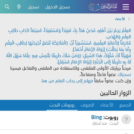
تسجيل الدخول
تسجيل
الأعضاء
العِلْمُ رَحِمٌ بَيْنَ أَهْلِهِ، فَحَيَّ هَلاً بِكَ مُفِيْدَاً وَمُسْتَفِيْدَاً، مُشِيْعَاً لآدَابِ طَالِبِ
العِلْمِ وَالهُدَى،
مُلازِمَاً لِلأَمَانَةِ العِلْمِيةِ، مُسْتَشْعِرَاً أَنَّ: (الْمَلَائِكَةَ لَتَضَعُ أَجْنِحَتَهَا لِطَالِبِ الْعِلْمِ
رِضًا بِمَا يَطْلُبُ) [رَوَاهُ الإَمَامُ أَحْمَدُ]،
فَهَنِيْئَاً لَكَ سُلُوْكُ هَذَا السَّبِيْلِ؛ (وَمَنْ سَلَكَ طَرِيقًا يَلْتَمِسُ فِيهِ عِلْمًا سَهَّلَ اللَّهُ
لَهُ بِهِ طَرِيقًا إِلَى الْجَنَّةِ) [رَوَاهُ الإِمَامُ مُسْلِمٌ]،
مرحباً بزيارتك الأولى للملتقى، وللاستفادة من الملتقى والتفاعل فيسرنا
تسجيلك
عضواً فاعلاً ومتفاعلاً،
وإن كنت عضواً سابقاً
فهلم إلى رحاب العلم من هنا.
الزوار الحاليين
الجميع
الأعضاء
الضيوف
روبوتات البحث
روبوت:
Bing
البحث
منذ لحظة