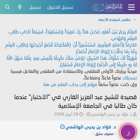
تسجيل الدخول
تسجيل
ملتقى استراحة الأعضاء
العِلْمُ رَحِمٌ بَيْنَ أَهْلِهِ، فَحَيَّ هَلاً بِكَ مُفِيْدَاً وَمُسْتَفِيْدَاً، مُشِيْعَاً لآدَابِ طَالِبِ
العِلْمِ وَالهُدَى،
مُلازِمَاً لِلأَمَانَةِ العِلْمِيةِ، مُسْتَشْعِرَاً أَنَّ: (الْمَلَائِكَةَ لَتَضَعُ أَجْنِحَتَهَا لِطَالِبِ الْعِلْمِ
رِضًا بِمَا يَطْلُبُ) [رَوَاهُ الإَمَامُ أَحْمَدُ]،
فَهَنِيْئَاً لَكَ سُلُوْكُ هَذَا السَّبِيْلِ؛ (وَمَنْ سَلَكَ طَرِيقًا يَلْتَمِسُ فِيهِ عِلْمًا سَهَّلَ اللَّهُ
لَهُ بِهِ طَرِيقًا إِلَى الْجَنَّةِ) [رَوَاهُ الإِمَامُ مُسْلِمٌ]،
مرحباً بزيارتك الأولى للملتقى، وللاستفادة من الملتقى والتفاعل فيسرنا
تسجيلك
عضواً فاعلاً ومتفاعلاً،
وإن كنت عضواً سابقاً
فهلم إلى رحاب العلم من هنا.
قصيدة للشيخ عبد العزيز القاري في "الاختبار" عندما
كان طالبا في الجامعة الإسلامية
ب
ت
د. فؤاد بن يحيى الهاشمي
28 أبريل 2008
ا
ا
د
ر
د. فؤاد بن يحيى الهاشمي
د
ئ
ي
:: مشرف سابق ::
ا
خ