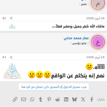
م
:: متميز ::
28 أبريل 2008
#2
ماشاء الله شعر جميل،،ومعبر فعلاً،،،،
عمار محمد مدني
ع
:: عضو مؤسس ::
28 أبريل 2008
#3
آآآآآه،
نعم إنه يتكلم عن الواقع
يجب تسجيل الدخول أو التسجيل كي تتمكن من الرد هنا.
X
فيسبوك
Bluesky
LinkedIn
Reddit
Pinterest
Tumblr
WhatsApp
الرابط
البريد الإلكتروني
شارك: