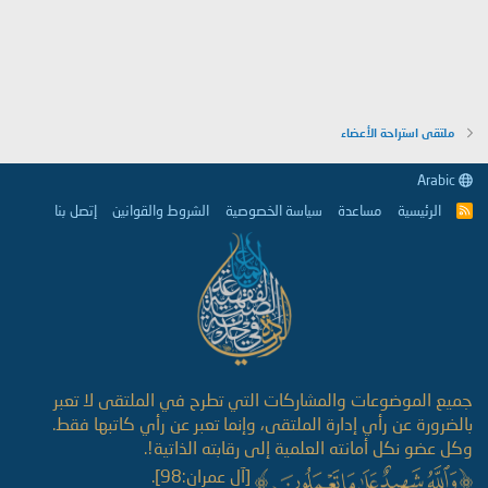
ملتقى استراحة الأعضاء
Arabic
الرئيسية
مساعدة
سياسة الخصوصية
الشروط والقوانين
إتصل بنا
R
S
S
جميع الموضوعات والمشاركات التي تطرح في الملتقى لا تعبر
بالضرورة عن رأي إدارة الملتقى، وإنما تعبر عن رأي كاتبها فقط.
وكل عضو نكل أمانته العلمية إلى رقابته الذاتية!.
[آل عمران:98].