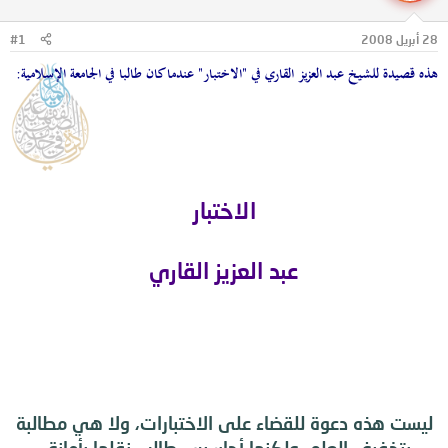
ل
ا
م
ل
28 أبريل 2008
#1
و
ب
ض
د
هذه قصيدة للشيخ عبد العزيز القاري في "الاختبار" عندما كان طالبا في الجامعة الإسلامية:
و
ء
ع
الاختبار
عبد العزيز القاري
ليست هذه دعوة للقضاء على الاختبارات، ولا هي مطالبة
بتخفيف العلم، ولكنها أحاسيس طالب نقلها بأمانة .