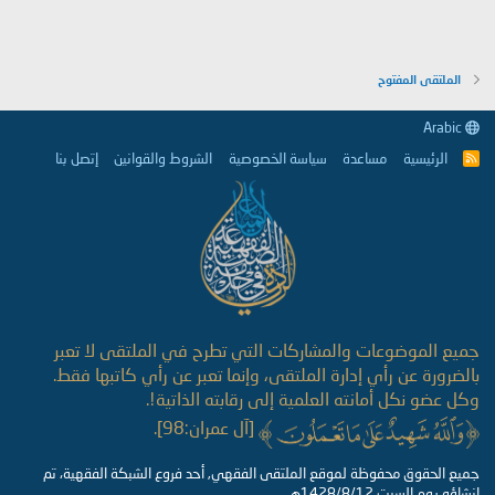
الملتقى المفتوح
Arabic
الرئيسية
مساعدة
سياسة الخصوصية
الشروط والقوانين
إتصل بنا
R
S
S
جميع الموضوعات والمشاركات التي تطرح في الملتقى لا تعبر
بالضرورة عن رأي إدارة الملتقى، وإنما تعبر عن رأي كاتبها فقط.
وكل عضو نكل أمانته العلمية إلى رقابته الذاتية!.
[آل عمران:98].
جميع الحقوق محفوظة لموقع الملتقى الفقهي, أحد فروع الشبكة الفقهية، تم
إنشاؤه يوم السبت 1428/8/12هـ