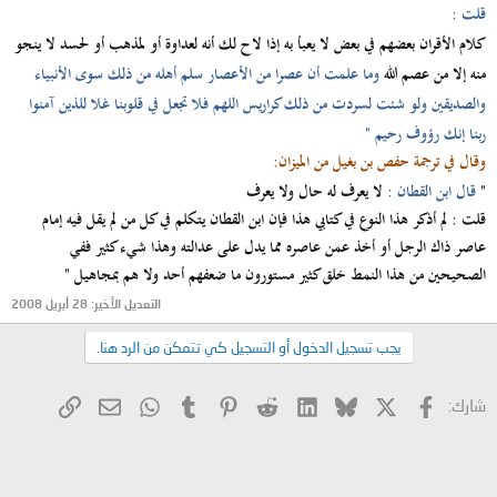
قلت :
كلام الأقران بعضهم في بعض لا يعبأ به إذا لاح لك أنه لعداوة أو لمذهب أو لحسد لا ينجو
منه إلا من عصم الله
وما علمت أن عصرا من الأعصار سلم أهله من ذلك سوى الأنبياء
والصديقين ولو شئت لسردت من ذلك كراريس اللهم فلا تجعل في قلوبنا غلا للذين آمنوا
ربنا إنك رؤوف رحيم "
وقال في ترجمة حفص بن بغيل من الميزان:
"
قال ابن القطان :
لا يعرف له حال ولا يعرف
قلت : لم أذكر هذا النوع في كتابي هذا فإن ابن القطان يتكلم في كل من لم يقل فيه إمام
عاصر ذاك الرجل أو أخذ عمن عاصره مما يدل على عدالته وهذا شيء كثير ففي
الصحيحين من هذا النمط خلق كثير مستورون ما ضعفهم أحد ولا هم بمجاهيل "
التعديل الأخير:
28 أبريل 2008
يجب تسجيل الدخول أو التسجيل كي تتمكن من الرد هنا.
X
فيسبوك
Bluesky
LinkedIn
Reddit
Pinterest
Tumblr
WhatsApp
الرابط
البريد الإلكتروني
شارك: