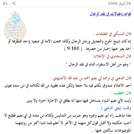
28 أبريل 2008
#1
و
ب
ض
د
فوائد ونقولات في نقد الرجال
و
ء
ع
قال السبكي في الطبقات :
إنه كان شيخ الجرح والتعديل ورجل الرجال وكأنما جمعت الأمة في صعيد واحد فنظرها ثم
أخذ يعبر عنها إخبار من حضرها . ( 9/101 )
قال السخاوي في الإعلان:
"
وهو من أهل الاستقراء التام في نقد الرجال "
قال الذهبي في ترجمة أبي نعيم أحمد بن عبد الله الأصبهاني :
أحد الأعلام صدوق تكلم فيه بلا حجة ولكن هذه عقوبة من الله لكلامه في ابن منده بهوى.
قال الخطيب :
رأيت لأبي نعيم أشياء يتساهل فيها منها أنه يطلق في الإجازة أخبرنا ولا يبين
وقلت (يعني الذهبي ) :
هذا مذهب رآه أبو نعيم وغيره وهو ضرب من التدليس وكلام ابن منده في أبي نعيم فظيع لا
أحب حكايته ولا أقبل قول كل منهما في الآخر لا أعلم لهما ذنبا أكثر من روايتهما
الموضوعات ساكتين عنها...