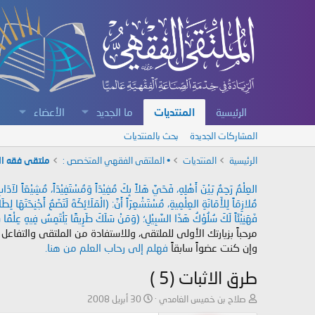
الرئيسية
المنتديات
ما الجديد
الأعضاء
المشاركات الجديدة
بحث بالمنتديات
الرئيسية
المنتديات
• الملتقى الفقهي المتخصص :
ملتقى فقه ال
العِلْمُ رَحِمٌ بَيْنَ أَهْلِهِ، فَحَيَّ هَلاً بِكَ مُفِيْدَاً وَمُسْتَفِيْدَاً، مُشِيْعَاً لآ
مُلازِمَاً لِلأَمَانَةِ العِلْمِيةِ، مُسْتَشْعِرَاً أَنَّ: (الْمَلَائِكَةَ لَتَضَعُ أَجْنِحَتَهَا لِ
فَهَنِيْئَاً لَكَ سُلُوْكُ هَذَا السَّبِيْلِ؛ (وَمَنْ سَلَكَ طَرِيقًا يَلْتَمِسُ فِيهِ عِلْمًا سَ
مرحباً بزيارتك الأولى للملتقى، وللاستفادة من الملتقى والتفاعل
وإن كنت عضواً سابقاً
فهلم إلى رحاب العلم من هنا.
طرق الاثبات (5 )
ب
ت
صلاح بن خميس الغامدي
30 أبريل 2008
ا
ا