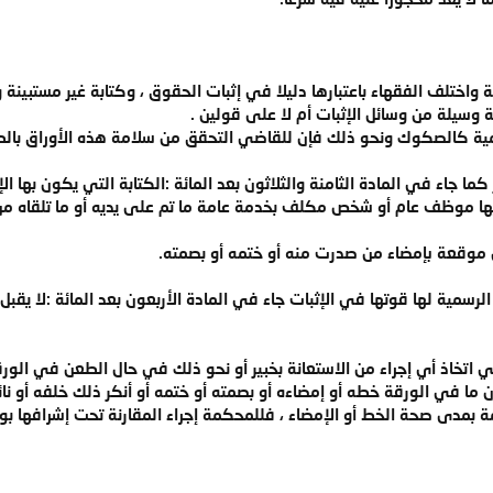
واختلف الفقهاء باعتبارها دليلا في إثبات الحقوق ، وكتابة غير مستبينة
وسيلة من وسائل الإثبات أم لا على قولين .
سمية كالصكوك ونحو ذلك فإن للقاضي التحقق من سلامة هذه الأوراق بالطر
كما جاء في المادة الثامنة والثلاثون بعد المائة :الكتابة التي يكون بها ا
ها موظف عام أو شخص مكلف بخدمة عامة ما تم على يديه أو ما تلقاه من
 موقعة بإمضاء من صدرت منه أو ختمه أو بصمته.
لرسمية لها قوتها في الإثبات جاء في المادة الأربعون بعد المائة :لا يقبل 
 اتخاذ أي إجراء من الاستعانة بخبير أو نحو ذلك في حال الطعن في الورق
ن ما في الورقة خطه أو إمضاءه أو بصمته أو ختمه أو أنكر ذلك خلفه أو ن
 بمدى صحة الخط أو الإمضاء ، فللمحكمة إجراء المقارنة تحت إشرافها بوس