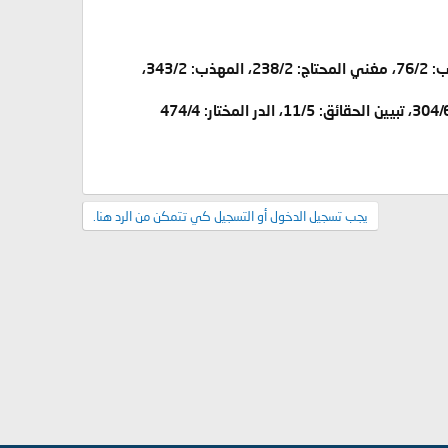
(34) راجع المبسوط: 184/17 وما بعدها، تكملة فتح القدير: 279/6 وما بعدها، الدر المختار: 203/4، 467، اللباب: 76/2، مغني المحتاج: 238/2، المهذب: 343/2،
يجب تسجيل الدخول أو التسجيل كي تتمكن من الرد هنا.