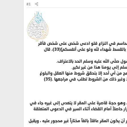
#1
هو الحاسم في النزاع فلو ادعى شخص على شخص فأقر
بدعواه فهو حاسم في قطع النزاع أمام القاضي وهو وسيلة من وسائل الإثبات قال جل وعلا : {كونوا قوامين بالقسط شهداء لله ولو على أنفسكم}(33)، قال
ل صلّى الله عليه وسلم الحد بالاعتراف.
لم إلى يومنا هذا من غير نكير.
لى المقر فلا يتعدى إلى غيره.(34)، والإقرار مع ذلك فلا يصح من أي أحد إلا بتحقق شروط منها العقل والبلوغ
 وغير ذلك من الشروط تطلب في مراجعها .(35)
، وهو حجة قاصرة على المقر لا يتعدى إلى غيره جاء في
ر حاصلاً أمام القضاء أثناء السير في الدعوى المتعلقة
ون المقر عاقلاً بالغاً مختاراً غير محجور عليه ، ويقبل