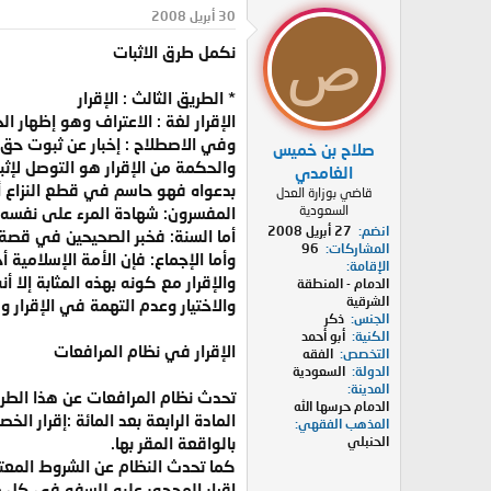
د
ر
30 أبريل 2008
ئ
ي
ص
نكمل طرق الاثبات
ا
خ
ل
ا
م
ل
* الطريق الثالث : الإقرار
و
ب
الإقرار لغة : الاعتراف وهو إظهار ال
ض
د
وفي الاصطلاح : إخبار عن ثبوت حق لل
صلاح بن خميس
و
ء
والحكمة من الإقرار هو التوصل لإث
ع
الغامدي
قاضي بوزارة العدل
السعودية
المفسرون: شهادة المرء على نفسه إق
انضم
27 أبريل 2008
أما السنة: فخبر الصحيحين في قصة ا
المشاركات
96
وأما الإجماع: فإن الأمة الإسلامية
الإقامة
الدمام - المنطقة
الشرقية
والاختيار وعدم التهمة في الإقرار و
الجنس
ذكر
الكنية
أبو أحمد
الإقرار في نظام المرافعات
التخصص
الفقه
الدولة
السعودية
المدينة
تحدث نظام المرافعات عن هذا الطري
الدمام حرسها الله
المادة الرابعة بعد المائة :إقرار ا
المذهب الفقهي
بالواقعة المقر بها.
الحنبلي
كما تحدث النظام عن الشروط المعتبرة
إقرار المحجور عليه للسفه في كل ما 