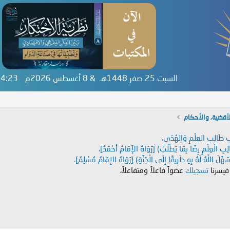
السبت 25 صفر 1448هـ & 8 أغسطس 2026م
:14:23
أقضية، والأحكام
دَابِ طَالِبِ العِلْمِ وَالهُدَى،
طَالِبِ الْعِلْمِ رِضًا بِمَا يَطْلُبُ) [رَوَاهُ الإَمَامُ أَحْمَدُ]،
هَّلَ اللَّهُ لَهُ بِهِ طَرِيقًا إِلَى الْجَنَّةِ) [رَوَاهُ الإِمَامُ مُسْلِمٌ]،
 فيسرنا
تسجيلك
عضواً فاعلاً ومتفاعلاً،