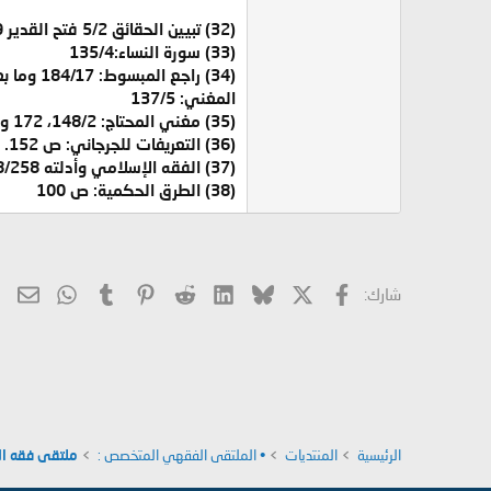
(32) تبيين الحقائق 5/2 فتح القدير 6/279
(33) سورة النساء:135/4
المغني: 137/5
(35) مغني المحتاج: 148/2، 172 وما بعدها راجع البدائع: 223/7. المبسوط: 196/17 وما بعدها، فتح القدير: 304/6، تبيين الحقائق: 11/5، الدر المختار: 474/4
(36) التعريفات للجرجاني: ص 152.
(37) الفقه الإسلامي وأدلته 8/258
(38) الطرق الحكمية: ص 100
X
فيسبوك
Bluesky
LinkedIn
Reddit
Pinterest
Tumblr
hatsApp
الب
شارك:
الرئيسية
المنتديات
• الملتقى الفقهي المتخصص :
ملتقى فقه ال