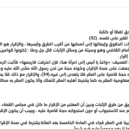
حق لفظا أو كتابة
غير على نفسه. (32)
بات الحقوق وإيصالها إلى أصحابها من أقرب الطرق وأيسرها ، والإقرار 
رار .
لعسيف: «واغدُ يا أنيس إلى امرأة هذا، فإن اعترفت فارجمها» فأثبت الرسو
 أجمعت على صحة الإقرار، وكونه حجة من لدن رسول الله صلّى الله عليه وس
والإقرار مع كونه بهذه المثابة إلا أنه حجة قاصرة ع
معلومية المقر به كما يشترط أهليه المقر للتملك وألا يكون المقر به محالا
ق من طرق الإثبات وبين أن المعتبر من الإقرار ما كان في مجلس القضاء 
لخصم عند الاستجواب أو دون استجوابه حجة قاصرة عليه ، ويجب أن يكون الإقرا
 في المقر فجاء في المادة الخامسة بعد المائة:يشترط في صحة الإقرار أن يك
لا يعد محجوراً عليه فيه شرعاً.