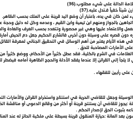
لامة الدالة على شيء مطلوب.(36)
يئاً خفياً فـتدل عليه.(37)
ء لمن كان في يده، باعتبار أن وضع اليد قرينة على الملك بحسب الظاهر.
اتجاهين بالجواز ومنهم ابن تيمية وابن القيم ، وعدمه وكل له دليل وحجة 
العمل والاعتماد عليها وهي غير محصورة وتتعدد بحسب العرف والعادة والع
ه دون قصره على وسيلة دون أخرى فالشارع الحكيم جعل دم الحيض أمارة 
ي هذه الأيام يعتبر من أهم الوسائل في التحقيق الجنائي لمعرفة القاتل 
على الأمارات المصاحبة للحق .
العلامات في الشرع بالكلية، فقد عطل كثيراً من الأحكام، ووضع كثيراً من ال
 لا يلجأ إلى القرائن إلا عندما يفقد الأدلة والحجج الظاهرة أمامه فيضطر
على رأيين للفقهاء .
وسيلة وجعل للقاضي الحرية في استنتاج واستخراج القرائن والأمارات الت
ة :يجوز للقاضي أن يستنتج قرينة أو أكثر من وقائع الدعوى أو مناقشة الخ
ناعه بثبوت الحق لإصدار الحكم .
ن بعد المائة :حيازة المنقول قرينة بسيطة على ملكية الحائز له عند الم