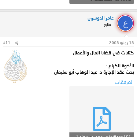
عامر الدوسري
ع
:: متابع ::
18 يونيو 2008
#11
كتابات في قضايا المال والأعمال
الأخوة الكرام :
بحث عقد الإجارة د. عبد الوهاب أبو سليمان .
المرفقات
152 عقد الإجارة – مصدر من مصادر التمويل الإسلامية.pdf