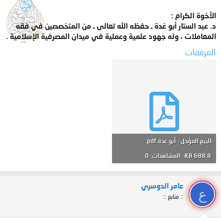
الأخوة الكرام :
د. عبد الستار أبو غدة ـ حفظه الله تعالى ـ من المتخصصين في فقه
المعاملات ، وله جهود علمية وعملية في ميدان المصرفية الإسلامية .
المرفقات
البيع المؤجل - أبو غدة.pdf
688.8 KB · المشاهدات: 0
عامر الدوسري
ع
:: متابع ::