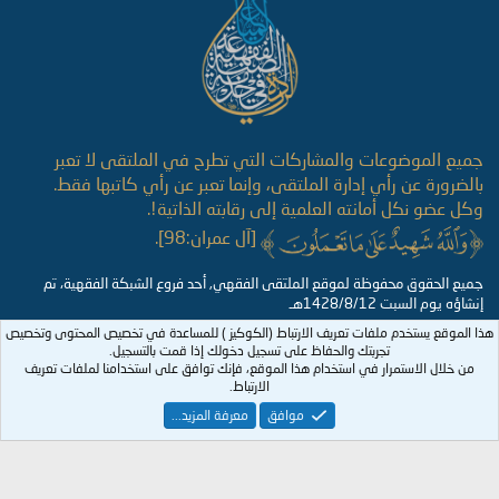
جميع الموضوعات والمشاركات التي تطرح في الملتقى لا تعبر
بالضرورة عن رأي إدارة الملتقى، وإنما تعبر عن رأي كاتبها فقط.
وكل عضو نكل أمانته العلمية إلى رقابته الذاتية!.
[آل عمران:98].
جميع الحقوق محفوظة لموقع الملتقى الفقهي, أحد فروع الشبكة الفقهية، تم
إنشاؤه يوم السبت 1428/8/12هـ
هذا الموقع يستخدم ملفات تعريف الارتباط (الكوكيز ) للمساعدة في تخصيص المحتوى وتخصيص
تجربتك والحفاظ على تسجيل دخولك إذا قمت بالتسجيل.
من خلال الاستمرار في استخدام هذا الموقع، فإنك توافق على استخدامنا لملفات تعريف
الارتباط.
موافق
معرفة المزيد...