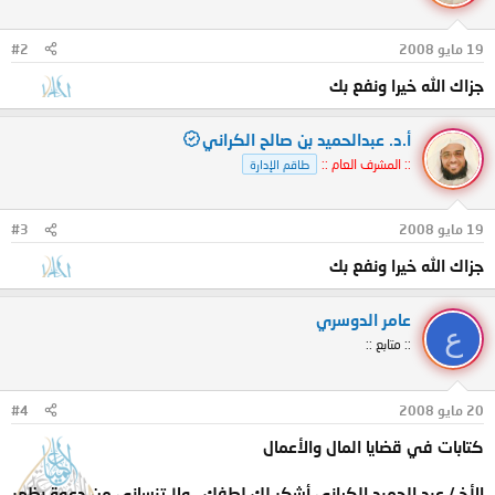
19 مايو 2008
#2
جزاك الله خيرا ونفع بك
أ.د. عبدالحميد بن صالح الكراني
:: المشرف العام ::
طاقم الإدارة
19 مايو 2008
#3
جزاك الله خيرا ونفع بك
عامر الدوسري
ع
:: متابع ::
20 مايو 2008
#4
كتابات في قضايا المال والأعمال
الأخ / عبد الحميد الكراني أشكر لك لطفك ، ولا تنساني من دعوة بظهر