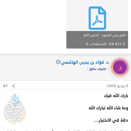
الغرر في العقود ـ الضرير.pdf
412.9 KB · المشاهدات: 0
د. فؤاد بن يحيى الهاشمي
د
:: مشرف سابق ::
8 يونيو 2008
#9
بارك الله فيك
وما شاء الله تبارك الله
دقة في الاختيار....