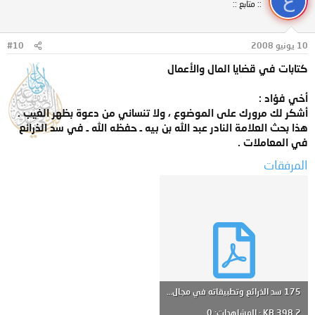
ع
:: متابع ::
10 يونيو 2008
#10
كتابات في قضايا المال والأعمال
أخي فؤاد :
أشكر لك مرورك على الموضوع ، ولا تنساني من دعوة بظهر الغيب .
هذا بحث العلامة النادر عبد الله بن بيه ـ حفظه الله ـ في سد الذرائع
في المعاملات .
المرفقات
175 سد الذرائع وتطبيقاته في مجال المعاملات.pdf
398.2 KB · المشاهدات: 0