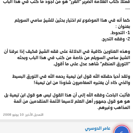
فمثلا كتاب العلامة الضرير "الغرر" هو من أجود ما كتب في هذا الباب
....
كما أنه في هذا الموضوع تم اختيار بحثين للشيخ سامي السويلم
بعنوان :
1- التحوط.
2- وفقه التدرج.
وهذه العناوين كافية في الدلالة على فقه الشيخ فكيف إذا عرفنا أن
الشيخ سامي السويلم من خاصة من كتب في هذا الباب وبحثه
"التورق المنظم" شاهد عدل على ما أقول.
ولقد أحيا حفظه الله قول ابن تيمية رحمه الله في التورق البسيط
والذي كاد أن يعتبره المعاصرون شذوذا من ابن تيمية!
فأثبت الباحث وفقه الله إلى أن هذا القول ليس هو قول ابن تيمية بل
هو هو قول جمهور أهل العلم لاسيما الأئمة المتقدمين من أئمة
المذاهب وغيرهم.
التعديل الأخير:
10 يونيو 2008
عامر الدوسري