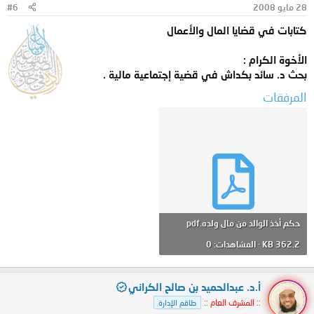
28 مايو 2008
#6
كتابات في قضايا المال والأعمال
الأخوة الكرام :
بحث د. سائد بكداش في قضية إجتماعية مالية .
المرفقات
حكم أخذ الوالد من مال ولده.pdf
362.2 KB · المشاهدات: 0
أ.د. عبدالحميد بن صالح الكراني
:: المشرف العام ::
طاقم الإدارة