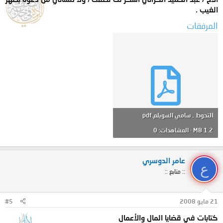
الغيب .
المرفقات
التحوط ـ سامي السويلم.pdf
1.2 MB · المشاهدات: 0
عامر الدوسري
ع
:: متابع ::
21 مايو 2008
#5
كتابات في قضايا المال والأعمال