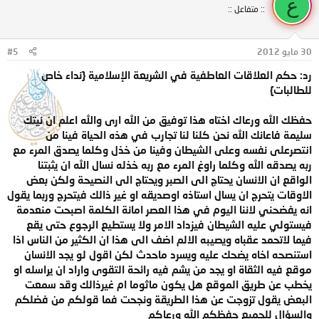
ع
:: متفاعل ::
30 مايو 2012
#5
رد: حكم العلاقات العاطفية في الشريعة الإسلامية {نداء خاص
للطالبات}
حفظك الله ورعاك اختاه هذا توفيق من الله ارى والله اعلم ان نيتك
سليمة فاعانك الله نحن كلنا لنا تجارب في هذه الحياة فينا من
انتصرعلى نفسه وعلى الشيطان وفينا من خذل وكلما يصدق المرء مع
ربه يصدقه الله وكلما راوغ المرء مع ربه خذله نسال الله ان يثبتنا
الواقع ان الانسان يحتاج الى الصبر ويحتاج الى النصيحة ولكن بعض
الاوقات يتحرج ان يسال استاذه اوصديقه او غير ذالك فيتحرج وربما يقول
انه يفضحني لاننا اليوم في هذا العصر امانة الكلمة اصبحت منعدمة
فيستولي عليه الشيطان فيزداد الامر ولا يستطيع الرجوع حتى يقع
فيما لاتحمد عقباه ويصيبه الالم اضف الى هذا ان الكثير من الناس اذا
استنصحه اخاه يضحك عليه ويسرد ماحدث لكن اقول لو يجد الانسان
موقع فيه الثقاة او يجد من يشم فيه رائحة التقوى واراد ان يراسله او
يخطب عن طريق الموقع هل يكون ماثوما ام غيرذالك وقد سمعت
البعض يقول تزوجت عن هذا الطريقة ونجحت فما قولكم من فضلكم
والسؤال للجميع حفظكم الله ورعاكم