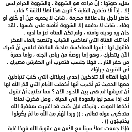
بملء صوتها : إنَّ مراده هو الشهوة ، والشهوة الحرام ليس
إلا ، إذاً ألا تخشين الغاية ؟ أترين هذا أهلاً للثقة ؟ شاب
خاطر لأجل بناء علاقة محرمة ، شابٌ لا يحميه دينٌ أو خُلق أو
وفاء ، شابٌ لا يدفعه إلا الشهوة أتأمنه على نفسها ، لقد
خان ربه ودينه وأمته ، ولم تكن الفتاة أعز ما لديه .
أما تلك الفتاة التي تعاكس الشباب وتتصيد بالماء العكر
فأقول لها : أيتها المعاكسة صاحبة العلاقة اعلمي أنَّ قبركِ
الآن ينتظركِ ، وهو إما روضةٌ من رياض الجنة ، وإما حفرةٌ
من حفر النار ... فهلا جلستِ فتدبرتِ أي الحفرتين مصيركِ ،
أي القبرين جزاؤكِ .
أيتها الفتاة ألا تتذكرين إحدى زميلاتكِ التي كنتِ تتبادلين
معها الحديث ثم أخبرتِ أنها أكملت الأيام التي قدّر الله لها
أنْ تعيشها ثم هي بين اللحود الآن ؟ فما تظنين أنْ تقول
لك إذا سمح لها بالعودة إلى الحياة ، وهل فكرتِ لماذا
أخذها الموت ، وترككِ فإنْ كنتِ قد اغتررتِ بمغفرة الله
فتذكري قوله تعالى : (( وَبَدَا لَهُمْ مِنَ اللَّهِ مَا لَمْ يَكُونُوا
يَحْتَسِبُونَ )) .
فإذا جمعتِ عملاً سيئاً مع الأمن من عقوبة الله فهذا غاية