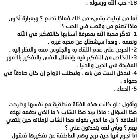
18- حب الله ورسوله .
أما من ابتليت بشيء من ذلك فماذا تصنع ؟ وبعبارة أخرى
ماذا تصنع من وقعت في الحب ؟
1- تذكُر محبة الله بمعرفة أسبابها كالتفكير في آلآئه
ونعمه ، وهذا سيشغلكِ عن محبة غيره .
2- الحرص على عدم اللقاء به والجلوس معه والنظر إليه .
3- التخلص من التفكير فيه بإشغال النفس بالتفكير بالأمور
المفيدة في الدين والدنيا .
4- ليدخل البيت من بابه ، وليطلب الزواج إن كان صادقاً في
دعواه .
5- الدعاء .
وأقول : لو كانت هذه الفتاة منطقية مع نفسها وطرحت
هذا السؤال : ماذا يريد هذا الشاب ؟ ما الذي يدفعه لهذه
العلاقة ؟ بل ما الذي يقوله هذا الشاب لزملائه حين يلتقي
بهم ؟ وبأي لغة يتحدثون عني ؟
أنا أجزم أنها حين تزيح وهم العاطفة عن تفكيرها فتقول