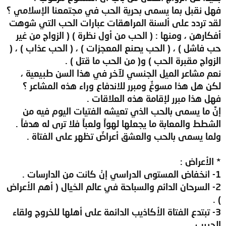
فهل نقبل بما يسمى بحرية الحب في مجتمعنا الإسلامي ؟
لقد تردد على ألسنة المراهقات عبارات الحب التي شوهت
أفكارهن ، ومنها : ( الحب من أول نظرة ) ( الزواج من غير
حب فاشل ) ، ( الحب يصنع المعجزات ) ، ( الحب عذاب ) ، (
الزواج مقبرة الحب ) و( من الحب ما قتل ) .
نعم مشاعر الميل الجنسي لآخر في هذا السن طبيعية ،
لكن هل هذا مسوغٌ ومبرر للاندفاع وراء هذه المشاعر ؟
فهل هذا مبرر لإقامة هذه العلاقات .
إنَّ ما يسمى بالحب الذي تعيشه الفتيات اليوم فيه من
الشطط والمعابة ما يجعلها لهواً ولعباً فلا ترى له هدفاً .
ولما يسمى بالحب والعشق أعراضٌ تظهر على الفتاة .
* الأعراض :
1- انخفاض المستوى الدراسي إنْ كانت من الدارسات .
2- السرحان الدائم والسباحة في عالم الخيال ( أهم الأعراض
) .
3- تبتدع الفتاة الأكاذيب الدائمة على أهلها للخروج ولقاء
الحبيب .