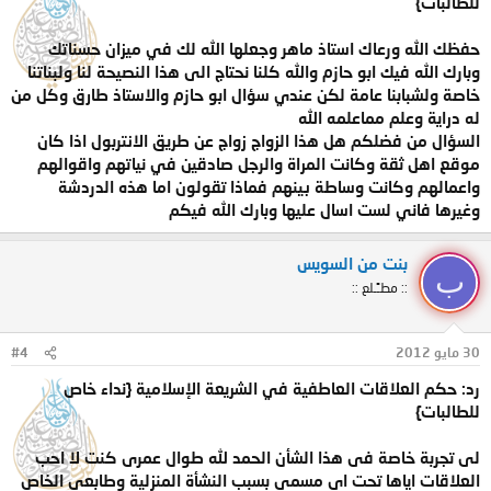
للطالبات}
حفظك الله ورعاك استاذ ماهر وجعلها الله لك في ميزان حسناتك
وبارك الله فيك ابو حازم والله كلنا نحتاج الى هذا النصيحة لنا ولبناتنا
خاصة ولشبابنا عامة لكن عندي سؤال ابو حازم والاستاذ طارق وكل من
له دراية وعلم مماعلمه الله
السؤال من فضلكم هل هذا الزواج زواج عن طريق الانتربول اذا كان
موقع اهل ثقة وكانت المراة والرجل صادقين في نياتهم واقوالهم
واعمالهم وكانت وساطة بينهم فماذا تقولون اما هذه الدردشة
وغيرها فاني لست اسال عليها وبارك الله فيكم
بنت من السويس
ب
:: مطـًـلع ::
30 مايو 2012
#4
رد: حكم العلاقات العاطفية في الشريعة الإسلامية {نداء خاص
للطالبات}
لى تجربة خاصة فى هذا الشأن الحمد لله طوال عمرى كنت لا احب
العلاقات اياها تحت اى مسمى بسبب النشأة المنزلية وطابعى الخاص