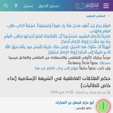
تسجيل الدخول
تسجيل
الملتقى المفتوح
العِلْمُ رَحِمٌ بَيْنَ أَهْلِهِ، فَحَيَّ هَلاً بِكَ مُفِيْدَاً وَمُسْتَفِيْدَاً، مُشِيْعَاً لآدَابِ طَالِبِ
العِلْمِ وَالهُدَى،
مُلازِمَاً لِلأَمَانَةِ العِلْمِيةِ، مُسْتَشْعِرَاً أَنَّ: (الْمَلَائِكَةَ لَتَضَعُ أَجْنِحَتَهَا لِطَالِبِ الْعِلْمِ
رِضًا بِمَا يَطْلُبُ) [رَوَاهُ الإَمَامُ أَحْمَدُ]،
فَهَنِيْئَاً لَكَ سُلُوْكُ هَذَا السَّبِيْلِ؛ (وَمَنْ سَلَكَ طَرِيقًا يَلْتَمِسُ فِيهِ عِلْمًا سَهَّلَ اللَّهُ
لَهُ بِهِ طَرِيقًا إِلَى الْجَنَّةِ) [رَوَاهُ الإِمَامُ مُسْلِمٌ]،
مرحباً بزيارتك الأولى للملتقى، وللاستفادة من الملتقى والتفاعل فيسرنا
تسجيلك
عضواً فاعلاً ومتفاعلاً،
وإن كنت عضواً سابقاً
فهلم إلى رحاب العلم من هنا.
حكم العلاقات العاطفية في الشريعة الإسلامية {نداء
خاص للطالبات}
ب
ت
أبو حزم فيصل بن المبارك
24 مايو 2008
ا
ا
د
ر
أبو حزم فيصل بن المبارك
أ
ئ
ي
:: عضو مؤسس ::
ا
خ