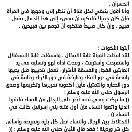
الخسران .
وأنا أقول ينبغي لكل فتاة أنْ تنظر إلى وجهها في المرآة
فإنْ كان جميلاً فلتكره أنْ تسيء إلى هذا الجمال بفعل
قبيح ، وإنْ كان قبيحاً فلتكره أنْ تجمع بين قبيحين .
أيتها الأخوات :
لقد ابتذلت المرأة غاية الابتذال ، واستغلت غاية الاستغلال
واستعبدت واسترقت ، وغدت أداة لهو وتسلية في يد
العابثين الفجار والفسقة الأشرار ، تعمل بثدييها قبل يديها
راقصةً في دور البغاء وعارضةً في دور الأزياء وغانيةً في
دور الدعارة والتمثيل فأين أكذوبة تحريرها وتكريمها وصدق
الرسول صلى الله عليه وسلم :
(( ما تركت بعدي فتنه أضر على الرجال منَ النساء فاتقوا
الدنيا واتقوا النساء فإنَّ أول فتنة بني إسرائيل كانت في
النساء )) .
الاختلاط بين الرجال والنساء أصلُ كل بلية ونقيصة وأساس
كل شر ورذيلة ؛ فقد قال النَّبيُّ صلى الله عليه وسلم : ((