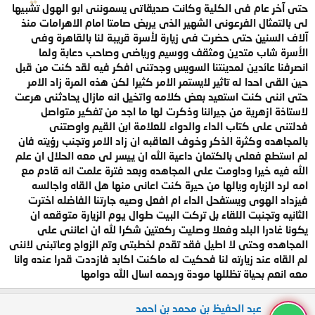
حتى آخر عام فى الكلية وكانت صديقاتى يسموننى ابو الهول تشبيها
لى بالتمثال الفرعونى الشهير الذى يربض صامتا امام الاهرامات منذ
آلاف السنين حتى حضرت فى زيارة لأسرة قريبة لنا بالقاهرة وفى
الأسرة شاب متدين ومثقف ووسيم ورياضى وصاحب دعابة ولما
انصرفنا عائدين لمدينتنا السويس وجدتنى افكر فيه لقد كنت من قبل
حين القى احدا له تاثير لايستمر الامر كثيرا لكن هذه المرة زاد الامر
حتى اننى كنت استعيد بعض كلامه واتخيل انه مازال يحادثنى هرعت
لاستاذة ازهرية من جيراننا وذكرت لها ما اجد من تفكير متواصل
فدلتنى على كتاب الداء والدواء للعلامة ابن القيم واوصتنى
بالمجاهده وكثرة الذكر وخوف العاقبه ان زاد الامر وتجنب رؤيته فان
لم استطع فعلى بالكتمان داعية الله ان ييسر لى معه الحلال ان علم
الله فيه خيرا وداومت على المجاهده وبعد فترة علمت انه قادم مع
امه لرد الزياره ويالها من حيرة كنت اعانى منها هل القاه واجالسه
فيزداد الهوى ويستفحل الداء ام افعل وصيه جارتنا الفاضله اخترت
الثانيه وتجنبت اللقاء بل تركت البيت طوال يوم الزيارة متوقعه ان
يكونا غادرا البلد وفعلا وصليت ركعتين شكرا لله ان اعاننى على
المجاهده وحتى لا اطيل فقد تقدم لخطبتى وتم الزواج وعاتبنى لاننى
لم القاه عند زيارته لنا فحكيت له ماكنت اكابد فازددت قدرا عنده وانا
معه انعم بحياة تظللها مودة ورحمه اسال الله دوامها
عبد الحفيظ بن محمد بن احمد