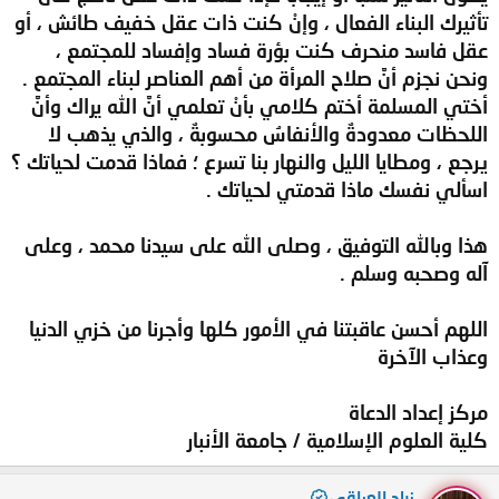
تأثيرك البناء الفعال ، وإنْ كنت ذات عقل خفيف طائش ، أو
عقل فاسد منحرف كنت بؤرة فساد وإفساد للمجتمع ،
ونحن نجزم أنَّ صلاح المرأة من أهم العناصر لبناء المجتمع .
أختي المسلمة أختم كلامي بأنْ تعلمي أنَّ الله يراك وأنَّ
اللحظات معدودةٌ والأنفاسُ محسوبةٌ ، والذي يذهب لا
يرجع ، ومطايا الليل والنهار بنا تسرع ؛ فماذا قدمت لحياتك ؟
اسألي نفسك ماذا قدمتي لحياتك .
هذا وبالله التوفيق ، وصلى الله على سيدنا محمد ، وعلى
آله وصحبه وسلم .
اللهم أحسن عاقبتنا في الأمور كلها وأجرنا من خزي الدنيا
وعذاب الآخرة
مركز إعداد الدعاة
كلية العلوم الإسلامية / جامعة الأنبار
زياد العراقي