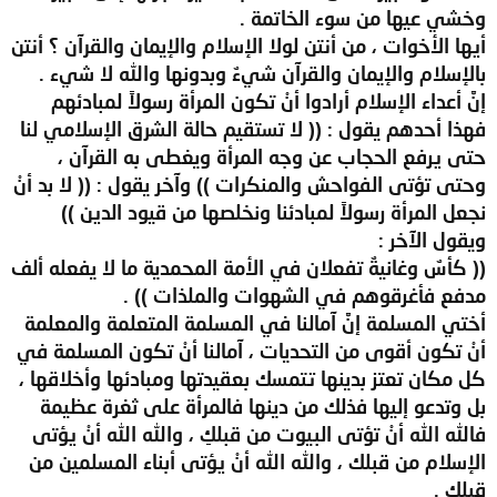
وخشي عيها من سوء الخاتمة .
أيها الأخوات ، من أنتن لولا الإسلام والإيمان والقرآن ؟ أنتن
بالإسلام والإيمان والقرآن شيءٌ وبدونها والله لا شيء .
إنَّ أعداء الإسلام أرادوا أنْ تكون المرأة رسولاً لمبادئهم
فهذا أحدهم يقول : (( لا تستقيم حالة الشرق الإسلامي لنا
حتى يرفع الحجاب عن وجه المرأة ويغطى به القرآن ،
وحتى تؤتى الفواحش والمنكرات )) وآخر يقول : (( لا بد أنْ
نجعل المرأة رسولاً لمبادئنا ونخلصها من قيود الدين ))
ويقول الآخر :
(( كأسٌ وغانيةٌ تفعلان في الأمة المحمدية ما لا يفعله ألف
مدفع فأغرقوهم في الشهوات والملذات )) .
أختي المسلمة إنَّ آمالنا في المسلمة المتعلمة والمعلمة
أنْ تكون أقوى من التحديات ، آمالنا أنْ تكون المسلمة في
كل مكان تعتز بدينها تتمسك بعقيدتها ومبادئها وأخلاقها ،
بل وتدعو إليها فذلك من دينها فالمرأة على ثغرة عظيمة
فالله الله أنْ تؤتى البيوت من قبلكِ ، والله الله أنْ يؤتى
الإسلام من قبلك ، والله الله أنْ يؤتى أبناء المسلمين من
قبلك .