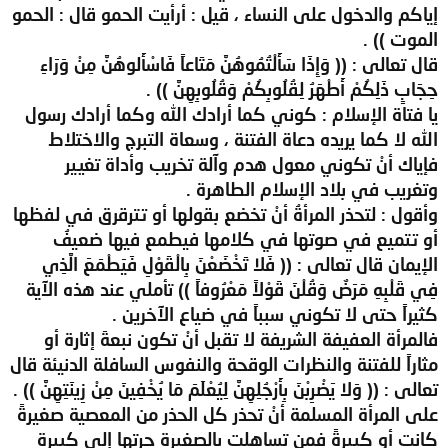
إياكم والدخول على النساء ، قيل : أرأيت الحمو قال : الحمو
الموت )) .
قال تعالى : (( وَإِذَا سَأَلْتُمُوهُنَّ مَتَاعاً فَاسْأَلوهُنَّ مِنْ وَرَاءِ
حِجَابٍ ذَلِكُمْ أَطْهَرُ لِقُلُوبِكُمْ وَقُلُوبِهِنَّ )) .
يا فتاة الإسلام : كوني كما أرادك الله وكما أرادك رسول
الله لا كما يريده دعاة الفتنة ، وسعاة التبرج والاختلاط
فإياك أنْ تكوني معول هدم وآلة تخريب وأداة تغيير
وتغريب في بلاد الإسلام الطاهرة .
وأقول : لتحذر المرأةُ أنْ تخضع بقولها أو تترقرق في لفظها
أو تتميع في صوتها في كلامها فيطمع فيها ضعيفُ
الإيمان قال تعالى : (( فَلا تَخْضَعْنَ بِالْقَوْلِ فَيَطْمَعَ الَّذِي
فِي قَلْبِهِ مَرَضٌ وَقُلْنَ قَوْلاً مَعْرُوفاً )) تأملي عند هذه الآية
كثيراً حتى لا تكوني سبباً في ضياع الآخرين .
فالمرأة العفيفة الشريفة لا تقبل أنْ تكون نبعةَ إثارة أو
مثاراً للفتنة والنظرات الوقحة والنفوس السافلة الدنيئة قال
تعالى : (( وَلا يَضْرِبْنَ بِأَرْجُلِهِنَّ لِيُعْلَمَ مَا يُخْفِينَ مِنْ زِينَتِهِنَّ )) .
على المرأة المسلمة أنْ تحذر كل الحذر من المعصية صغيرةً
كانت أو كبيرةً فمن تساهلت بالصغيرة جرتها إلى كبيرة