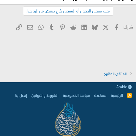
يجب تسجيل الدخول أو التسجيل كي تتمكن من الرد هنا.
X
فيسبوك
Bluesky
LinkedIn
Reddit
Pinterest
Tumblr
WhatsApp
الرابط
البريد الإلكتروني
شارك:
الملتقى المفتوح
Arabic
الرئيسية
مساعدة
سياسة الخصوصية
الشروط والقوانين
إتصل بنا
R
S
S