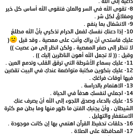
داعيةً إلى الله .
8- تقوى الله في السر والعلن فتقوى الله أساس كل خير
ومغلاقٌ لكل شر .
9- الانشغال بما ينفع .
10- إذا دعتكِ نفسكِ لفعل الحرام تذكري بأنَّ الله مطلعٌ
عليكِ فاستحي أنْ يراكِ وأنتِ على معصية ، وقد قيل
(
لا تنظر إلى صغر المعصية ، ولكن انظر إلى من عصيت ))
وقيل : (( لا تجعل الله أهون الناظرين إليك )) .
11- عليكِ بسماع الأشرطة التي ترقق القلب وتدمع العين .
12- عليكِ بتكوين مكتبة متواضعة عندكِ في البيت تقضين
فيها أوقات فراغكِ .
13- الاهتمام بالدراسة .
14- اجعلي لنفسكِ هدفاً في الحياة .
15- عليكِ بالدعاء وصدق اللجوء إلى الله أنْ يصرف عنكِ
الشيطان ، وأنْ يجنبكِ الفتن ما ظهر منها وما بطن مع كثرة
الاستغفار والتهليل .
16- حلقات تحفيظ القرآن اهتمي بها إن كانت موجودة .
17- المحافظة على الصلاة .