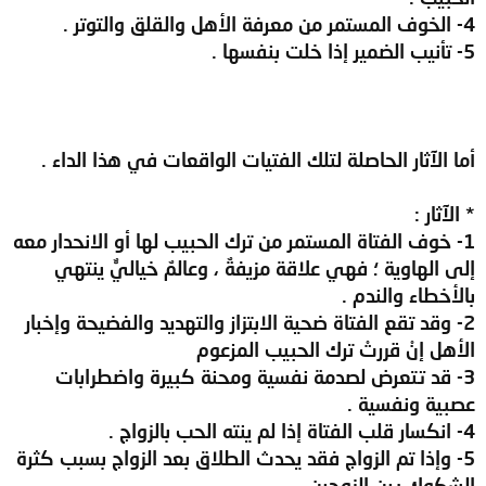
4- الخوف المستمر من معرفة الأهل والقلق والتوتر .
5- تأنيب الضمير إذا خلت بنفسها .
أما الآثار الحاصلة لتلك الفتيات الواقعات في هذا الداء .
* الآثار :
1- خوف الفتاة المستمر من ترك الحبيب لها أو الانحدار معه
إلى الهاوية ؛ فهي علاقة مزيفةٌ ، وعالمٌ خياليٌّ ينتهي
بالأخطاء والندم .
2- وقد تقع الفتاة ضحية الابتزاز والتهديد والفضيحة وإخبار
الأهل إنْ قررتْ ترك الحبيب المزعوم
3- قد تتعرض لصدمة نفسية ومحنة كبيرة واضطرابات
عصبية ونفسية .
4- انكسار قلب الفتاة إذا لم ينته الحب بالزواج .
5- وإذا تم الزواج فقد يحدث الطلاق بعد الزواج بسبب كثرة
الشكوك بين الزوجين .