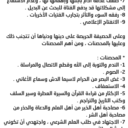
7- ضعف علاقة الأم بابنتها وإهمالها لها ، وعدم الاستماع
إلى مشكلاتها قد يدفع الفتاة للبحث عن البديل .
8- رفقه السوء والتأثر بتجارب الفتيات الأخريات .
9- الانفتاح الإعلامي .
وعلى الحصيفة الحريصة على دينها ودنياها أن تتجنب ذلك
وعليها بالمحصنات ، ومن أهم المحصنات
* المحصنات :
1- الندم والتوبة إلى الله وقطع الاتصال والمراسلة .
2- الصوم .
3- غض البصر من الحرام لاسيما الدش وسماع الأغاني .
4- الاستعفاف .
5- الإكثار من قراءة القرآن والسيرة العطرة وسير السلف
وكتب التاريخ والتراجم .
6- مصاحبة أهل الخير من أهل العلم والدعاة والحذر من
مصاحبة أهل الشر .
7- الاجتهاد في طلب العلم الشرعي ، واجتهدي أنْ تكوني