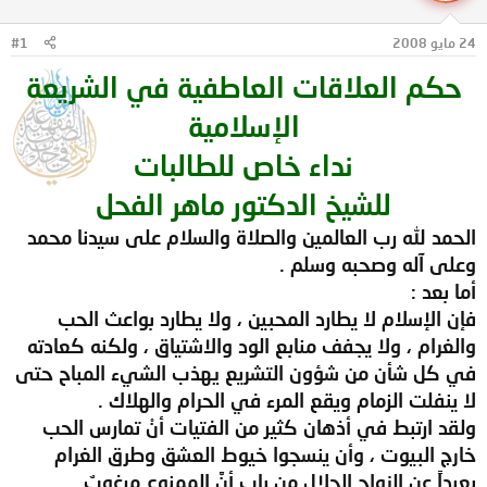
ل
ا
م
ل
24 مايو 2008
#1
و
ب
ض
د
حكم العلاقات العاطفية في الشريعة
و
ء
ع
الإسلامية
نداء خاص للطالبات
للشيخ الدكتور ماهر الفحل
الحمد لله رب العالمين والصلاة والسلام على سيدنا محمد
وعلى آله وصحبه وسلم .
أما بعد :
فإن الإسلام لا يطارد المحبين ، ولا يطارد بواعث الحب
والغرام ، ولا يجفف منابع الود والاشتياق ، ولكنه كعادته
في كل شأن من شؤون التشريع يهذب الشيء المباح حتى
لا ينفلت الزمام ويقع المرء في الحرام والهلاك .
ولقد ارتبط في أذهان كثير من الفتيات أنْ تمارس الحب
خارج البيوت ، وأن ينسجوا خيوط العشق وطرق الغرام
بعيداً عن الزواج الحلال من باب أنَّ الممنوع مرغوبٌ .