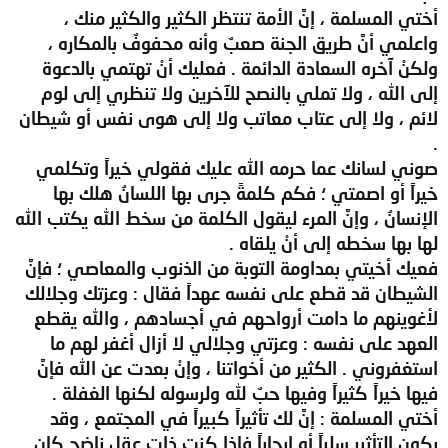
أختي المسلمة ، إنَّ الأمة تنتظر الكثير والكثير منك ،
واعلمي أنَّ طريق الجنة صعبٌ وأنه محفوفٌ بالمكاره ،
ولكنْ آخره السعادة الدائمة . فعليك أنْ تهتمي بالدعوة
إلى الله ، ولا تملي بالنصح للآخرين ولا تنظري إلى لوم
لائم ، ولا إلى عتاب معاتب ولا إلى هوى نفس أو شيطان
.
صوني لسانك عما حرمه الله عليك فقولي خيراً وتكلمي
خيراً أو اصمتي ؛ فكم كلمةً جرى بها اللسانُ هلك بها
الإنسانُ ، وإنَّ المرء ليقول الكلمة من سخط الله يكتب الله
لها بها سخطه إلى أنْ يلقاه .
فعيك أخيتي بمداومة التوبة من الذنوب والمعاصي ؛ فإنَّ
الشيطان قد قطع على نفسه عهداً فقال : وعزتك وجلالك
لأغوينهم ما دامت أرواحهم في أجسادهم ، والله يقطع
العهد على نفسه : وعزتي وجلالي لا أزال أغفر لهم ما
استغفروني . الكثير من أخواتنا ، وإنْ بعدت عن الله فإنَّ
فيها خيراً كثيراً وفيها حبٌ لله ولرسوله لكنها الغفلة .
أختي المسلمة : إنَّ لك تأثيراً كبيراً في المجتمع ، وقد
يكون التأثير سلباً أو إيجاباً فإذا كنت ذات عقل ناضج كان