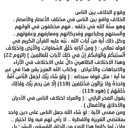
وقوع الخلاف بين الناس
الخلاف واقع بين الناس في مختلف الأعصار والأمصار ،
وهو سنَّة الله في خلقه ، فهم مختلفون في ألوانهم
وألسنتهم وطباعهم ومُدركاتهم ومعارفهم وعقولهم ،
وكل ذلك آية من آيات الله ، نبَّه عليه القرآن الكريم في
قوله تعالى : { وَمِنْ آيَاتِهِ خَلْقُ السَّمَاوَاتِ وَالْأَرْضِ وَاخْتِلافُ
أَلْسِنَتِكُمْ وَأَلْوَانِكُمْ إِنَّ فِي ذَلِكَ لَآياتٍ لِلْعَالِمِينَ } (الروم:22)
وهذا الاختلاف الظاهريّ دالُّ على الاختلاف في الآراء
والاتجاهات والأعراض . وكتاب الله العزيز يقرر هذا في غير
ما آية ؛ مثل قوله سبحانه : { وَلَوْ شَاءَ رَبُّكَ لَجَعَلَ النَّاسَ أُمَّةً
وَاحِدَةً وَلا يَزَالُونَ مُخْتَلِفِينَ (118) إِلَّا مَنْ رَحِمَ رَبُّكَ وَلِذَلِكَ
خَلَقَهُمْ } (هود:119) .
يقول الفخر الرازي : ( والمراد اختلاف الناس في الأديان
والأخلاق والأفعال ) .
ومن معنى الآية : لو شاء الله جعل الناس على دين واحد
بمقتضى الغريزة والفطرة .. لا رأي لهم فيه ولا اختيار ..
وإِذَنْ لما كانوا هذا النوع من الخلق المُسمّى البشر ؛ بل