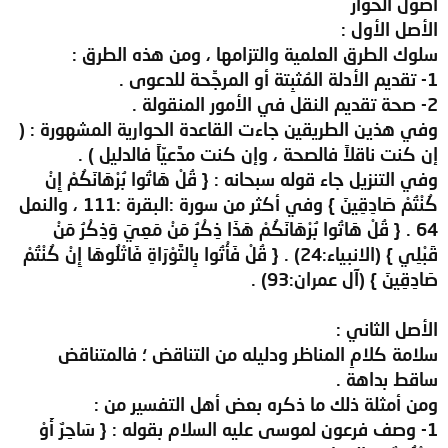
أصول الحوار
الأصل الأول :
سلوك الطرق العلمية والتزامها ، ومن هذه الطرق :
1- تقديم الأدلة المُثبِتة أو المرجِّحة للدعوى .
2- صحة تقديم النقل في الأمور المنقولة .
وفي هذين الطريقين جاءت القاعدة الحوارية المشهورة : (
إن كنت ناقلاً فالصحة ، وإن كنت مدَّعيّاً فالدليل ) .
وفي التنزيل جاء قوله سبحانه : { قُلْ هَاتُوا بُرْهَانَكُمْ إِنْ
كُنْتُمْ صَادِقِينَ } وفي أكثر من سورة :البقرة :111 ، والنمل
64 . { قُلْ هَاتُوا بُرْهَانَكُمْ هَذَا ذِكْرُ مَنْ مَعِيَ وَذِكْرُ مَنْ
قَبْلِي } (الانبياء:24) . { قُلْ فَأْتُوا بِالتَّوْرَاةِ فَاتْلُوهَا إِنْ كُنْتُمْ
صَادِقِينَ } (آل عمران:93) .
الأصل الثاني :
سلامة كلامِ المناظر ودليله من التناقض ؛ فالمتناقض
ساقط بداهة .
ومن أمثلة ذلك ما ذكره بعض أهل التفسير من :
1- وصف فرعون لموسى عليه السلام بقوله : { سَاحِرٌ أَوْ