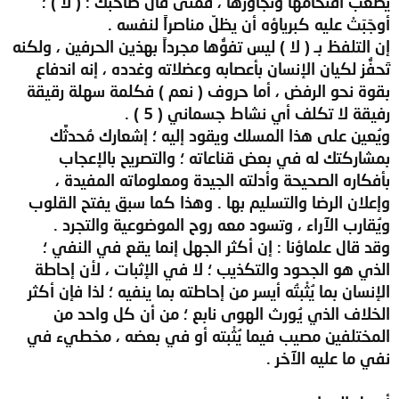
يصعب اقتحامها وتجاوزها ، فمتى قال صاحبك : ( لا ) ؛
أوجَبَتْ عليه كبرياؤه أن يظلّ مناصراً لنفسه .
إن التلفظ بـ ( لا ) ليس تفوُّها مجرداً بهذين الحرفين ، ولكنه
تَحفُّز لكيان الإنسان بأعصابه وعضلاته وغدده ، إنه اندفاع
بقوة نحو الرفض ، أما حروف ( نعم ) فكلمة سهلة رقيقة
رفيقة لا تكلف أي نشاط جسماني ( 5 ) .
ويُعين على هذا المسلك ويقود إليه ؛ إشعارك مُحدثَّك
بمشاركتك له في بعض قناعاته ؛ والتصريح بالإعجاب
بأفكاره الصحيحة وأدلته الجيدة ومعلوماته المفيدة ،
وإعلان الرضا والتسليم بها . وهذا كما سبق يفتح القلوب
ويُقارب الآراء ، وتسود معه روح الموضوعية والتجرد .
وقد قال علماؤنا : إن أكثر الجهل إنما يقع في النفي ؛
الذي هو الجحود والتكذيب ؛ لا في الإثبات ، لأن إحاطة
الإنسان بما يُثْبتُه أيسر من إحاطته بما ينفيه ؛ لذا فإن أكثر
الخلاف الذي يُورث الهوى نابع ؛ من أن كل واحد من
المختلفين مصيب فيما يُثْبته أو في بعضه ، مخطيء في
نفي ما عليه الآخر .