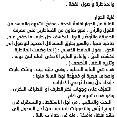
والمناظرة وأصول الفقة .
غاية الحوار
الغاية من الحوار إقامةُ الحجة ، ودفعُ الشبهة والفاسد من
القول والرأي . فهو تعاون من المُتناظرين على معرفة
الحقيقة والتَّوصُّل إليها ، ليكشف كل طرف ما خفي على
صاحبه منها ، والسير بطرق الاستدلال الصحيح للوصول إلى
الحق . يقول الحافظ الذهبي : ( إنما وضعت المناظرة
لكشف الحقِّ ، وإفادةِ العالِم الأذكى العلمَ لمن دونه ،
وتنبيهِ الأغفلَ الأضعفَ ) .
هذه هي الغاية الأصلية ، وهي جليَّة بيِّنة ، وثَمَّت غايات
وأهداف فرعية أو مُمهِّدة لهذا الغاية منها :
- إيجاد حلٍّ وسط يُرضي الأطراف .
- التعرُّف على وجهات نظر الطرف أو الأطراف الأخرى ،
وهو هدف تمهيدي هام .
- البحث والتنقيب ، من أجل الاستقصاء والاستقراء في
تنويع الرُّؤى والتصورات المتاحة ، من أجل الوصول إلى
نتائج أفضل وأمْكَنَ ، ولو في حوارات تالية .