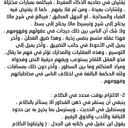
يَفْتَرِضَ في صاحبه الذكاء المفرط ، فيكلمه بعبارات مختزلة
، وإشارات بعيدة ، ومن ثم فلا يفهم . كما لا يفترض فيه
الغباء والسذاجة ، أو الجهل المطبق ؛ فيبالغ في شرح مالا
يحتاج إلى شرح وتبسيط مالا يحتاج إلى بسط .
ولا شك أن الناس بين ذلك درجات في عقولهم وفهومهم ،
فهذا عقله متسع بنفس رَحْبة ، وهذا ضيق العَطَنْ ، وآخر
يميل إلى الأحوط في جانب التضييق ، وآخر يميل إلى
التوسيع ، وهذه العقليات والمدارك تؤثر في فهم ما يقال .
فذو العقل اللمّاح يستوعب ويفهم حرفية النص وفحواه
ومراد المتكلم وما بين السطور ، وآخر دون ذلك بمسافات .
ولله الحكمة البالغة في اختلاف الناس في مخاطباتهم
وفهومهم .
2- الالتزام بوقت محدد في الكلام :
ينبغي أن يستقر في ذهن المُحاور ألا يستأثر بالكلام ،
ويستطيل في الحديث ، ويسترسل بما يخرج به عن حدود
اللباقة والأدب والذوق الرفيع .
يقول ابن عقيل في كتابه فن الجدل : ( وليتناوبا الكلام