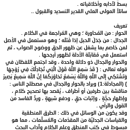
بسط لآدابه وأخلاقياته .
سائلاً المولى العلي القدير التسديد والقبول ..
تعريف
الحوار : من المُحاورة ؛ وهي المُراجعة في الكلام .
الجدال : من جَدَلَ الحبل إذا فَتَلَه ؛ وهو مستعمل في الأصل
لمن خاصم بما يشغل عن ظهور الحق ووضوح الصواب ، ثم
استعمل في مُقابَلَة الأدلة لظهور أرجحها .
والحوار والجدال ذو دلالة واحدة ، وقد اجتمع اللفظان في
قوله تعالى : { قَدْ سَمِعَ اللَّهُ قَوْلَ الَّتِي تُجَادِلُكَ فِي زَوْجِهَا
وَتَشْتَكِي إِلَى اللَّهِ وَاللَّهُ يَسْمَعُ تَحَاوُرَكُمَا إِنَّ اللَّهَ سَمِيعٌ بَصِيرٌ
} (المجادلة:1) ويراد بالحوار والجدال في مصطلح الناس :
مناقشة بين طرفين أو أطراف ، يُقصد بها تصحيح كلامٍ ،
وإظهار حجَّةٍ ، وإثبات حقٍ ، ودفع شبهةٍ ، وردُّ الفاسد من
القول والرأي .
وقد يكون من الوسائل في ذلك : الطرق المنطقية
والقياسات الجدليَّة من المقدّمات والمُسلَّمات ، مما هو
مبسوط في كتب المنطق وعلم الكلام وآداب البحث