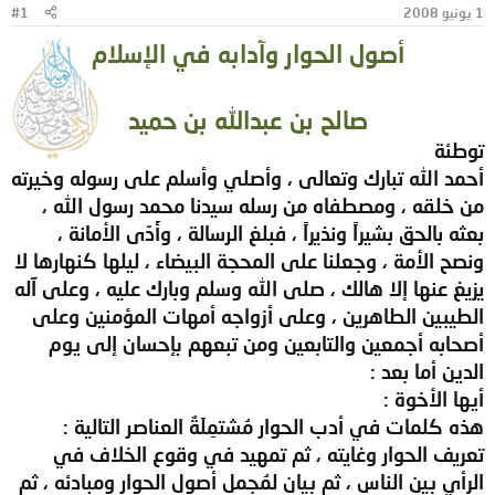
1 يونيو 2008
#1
و
ب
ض
د
أصول الحوار وآدابه في الإسلام
و
ء
ع
صالح بن عبدالله بن حميد
توطئة
أحمد الله تبارك وتعالى ، وأصلي وأسلم على رسوله وخيرته
من خلقه ، ومصطفاه من رسله سيدنا محمد رسول الله ،
بعثه بالحق بشيراً ونذيراً ، فبلغ الرسالة ، وأَدّى الأمانة ،
ونصح الأمة ، وجعلنا على المحجة البيضاء ، ليلها كنهارها لا
يزيغ عنها إلا هالك ، صلى الله وسلم وبارك عليه ، وعلى آله
الطيبين الطاهرين ، وعلى أزواجه أمهات المؤمنين وعلى
أصحابه أجمعين والتابعين ومن تبعهم بإحسان إلى يوم
الدين أما بعد :
أيها الأخوة :
هذه كلمات في أدب الحوار مُشتمِلَةٌ العناصر التالية :
تعريف الحوار وغايته ، ثم تمهيد في وقوع الخلاف في
الرأي بين الناس ، ثم بيان لمُجمل أصول الحوار ومبادئه ، ثم