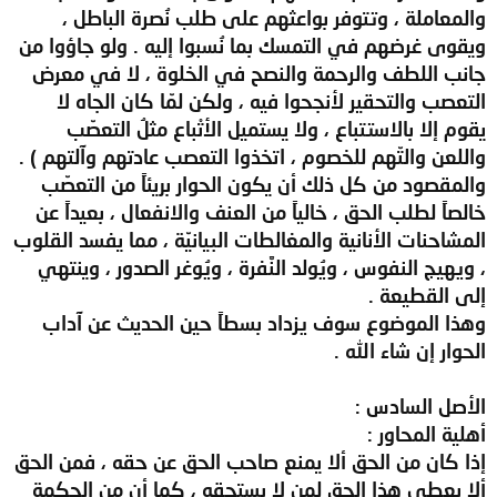
والمعاملة ، وتتوفر بواعثهم على طلب نُصرة الباطل ،
ويقوى غرضهم في التمسك بما نُسبوا إليه . ولو جاؤوا من
جانب اللطف والرحمة والنصح في الخلوة ، لا في معرض
التعصب والتحقير لأنجحوا فيه ، ولكن لمّا كان الجاه لا
يقوم إلا بالاستتباع ، ولا يستميل الأتْباع مثلُ التعصّب
واللعن والتّهم للخصوم ، اتخذوا التعصب عادتهم وآلتهم ) .
والمقصود من كل ذلك أن يكون الحوار بريئاً من التعصّب
خالصاً لطلب الحق ، خالياً من العنف والانفعال ، بعيداً عن
المشاحنات الأنانية والمغالطات البيانيّة ، مما يفسد القلوب
، ويهيج النفوس ، ويُولد النَّفرة ، ويُوغر الصدور ، وينتهي
إلى القطيعة .
وهذا الموضوع سوف يزداد بسطاً حين الحديث عن آداب
الحوار إن شاء الله .
الأصل السادس :
أهلية المحاور :
إذا كان من الحق ألا يمنع صاحب الحق عن حقه ، فمن الحق
ألا يعطى هذا الحق لمن لا يستحقه ، كما أن من الحكمة