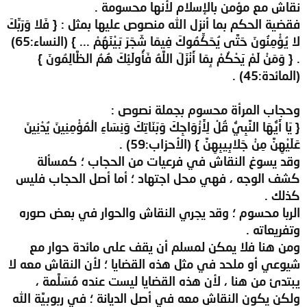
نقاش مع مؤمن بالإسلام لأنها محسومة .
فقضية الحكم بما أنزل الله منصوص عليها بمثل : { فَلا وَرَبِّكَ
لا يُؤْمِنُونَ حَتَّى يُحَكِّمُوكَ فِيمَا شَجَرَ بَيْنَهُمْ ... } (النساء:65)
. { وَمَنْ لَمْ يَحْكُمْ بِمَا أَنْزَلَ اللَّهُ فَأُولَئِكَ هُمُ الظَّالِمُونَ }
(المائدة:45) .
وحجاب المرأة محسوم بجملة نصوص :
{ يَا أَيُّهَا النَّبِيُّ قُلْ لِأَزْوَاجِكَ وَبَنَاتِكَ وَنِسَاءِ الْمُؤْمِنِينَ يُدْنِينَ
عَلَيْهِنَّ مِنْ جَلابِيبِهِنَّ } (الأحزاب:59) .
وقد يسوغ النقاش في فرعيات من الحجاب ؛ كمسألة
كشف الوجه ، فهي محل اجتهاد ؛ أما أصل الحجاب فليس
كذلك .
الربا محسوم ؛ وقد يجري النقاش والحوار في بعض صوره
وتفريعاته .
ومن هنا فلا يمكن لمسلم أن يقف على مائدة حوار مع
شيوعي أو ملحد في مثل هذه القضايا ؛ لأن النقاش معه لا
يبتدئ من هنا ، لأن هذه القضايا ليست عنده مُسَلَّمة ،
ولكن يكون النقاش معه في أصل الديانة ؛ في ربوبيَّة الله