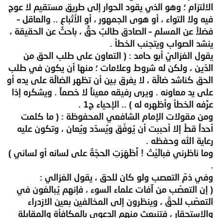
الالتزام ؛ وهو الذي يقود الحوار إلى طريق مستقيم لا عوج
فيه ولا التواء ، أو هوى الجمهور ، أو الأتْباع .. والعاقل –
فضلاً عن المسلم – الصادق طالبٌ حقٍّ ، باحثٌ عن الحقيقة ،
ينشد الصواب ويتجنب الخطأ .
يقول الغزاليّ أبو حامد : ( التعاون على طلب الحق من
الدّين ، ولكن له شروط وعلامات ؛ منها أن يكون في طلب
الحق كناشد ضالّة ، لا يفرق بين أن تظهر الضالّة على يده أو
على يد معاونه . ويرى رفيقه معيناً لا خصماً . ويشكره إذا
عرَّفه الخطأ وأظهره له ) .. الإحياء ج1 .
ومن مقولات الإمام الشافعي المحفوظة : ( ما كلمت
أحداً قطّ إلا أحببت أن يُوفّق ويُسدّد ويُعان ، وتكون عليه
رعاية الله وحفظه .
وما ناظرني فبالَيْتُ ! أَظَهَرَتِ الحجّةُ على لسانه أو لساني )
.
وفي ذمّ التعصب ولو كان للحق ، يقول الغزالي :
( إن التعصّب من آفات علماء السوء ، فإنهم يُبالغون في
التعصّب للحقّ ، وينظرون إلى المخالفين بعين الازدراء
والاستحقار ، فتنبعث منهم الدعوى بالمكافأة والمقابلة