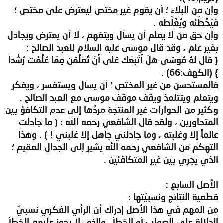
وإن من البلاء ؛ أن يقوم غير مختص ليعترض على مختص ؛
فيُخَطِّئه ويُغَلِّطه .
وإن حق من لا يعلم أن يسأل ويتفهم ، لا أن يعترض ويجادل
بغير علم ، وقد قال موسى عليه السلام للعبد الصالح :
{ قَالَ لَهُ مُوسَى هَلْ أَتَّبِعُكَ عَلَى أَنْ تُعَلِّمَنِ مِمَّا عُلِّمْتَ رُشْداً
} (الكهف:66) .
فالمستحسن من غير المختص ؛ أن يسأل ويستفسر ، ويفكر
ويتعلم ويتتلمذ ويقف موقف موسى مع العبد الصالح .
وكثير من الحوارات غير المنتجة مردُّها إلى عدم التكافؤ بين
المتحاورين ، ولقد قال الشافعي رحمه الله : ( ما جادلت
عالماً إلا وغلبته ، وما جادلني جاهل إلا غلبني ! ) . وهذا
التهكم من الشافعي رحمه الله يشير إلى الجدال العقيم ؛
الذي يجري بين غير المتكافئين .
الأصل السابع :
قطعية النتائج ونسبيَّتها :
من المهم في هذا الأصل إدراك أن الرأي الفكري نسبيُّ
الدلالة على الصواب أو الخطأ ، والذي لا يجوز عليهم الخطأ