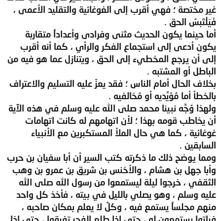
غير مختصة ؛ فهي أقرب إلى الغوغائية والتقليد الأعمى ،
فَيَلْتَبسُ الحق .
أما حينما يكون الحديث مثنى وفرادى وأعداداً متقاربة
يكون أدعى إلى استجماع الفكر والرأي ، كما أنه أقرب
إلى أن يرجع المخطيء إلى الحق ، ويتنازل عما هو فيه من
الباطل أو المشتبه .
بخلاف الحال أمام الناس ؛ فقد يعزّ عليه التسليم والاعتراف
بالخطأ أما مُؤيِّديه أو مُخالفيه .
ولهذا وُجِّه نبينا محمد صلى الله عليه وسلم في هذه الآية
أن يخاطب قومه بهذا ؛ لأن اتهامهم له كانت اتهامات
غوغائية ، كما هي حال الملأ المستكبرين مع الأنبياء
السابقين .
ومما يوضح ذلك ما ذكرته كتب السير أن أبا سفيان بن حرب
وأبا جهل بن هشام ، والأخنس بن شريق بن عمرو بن وهب
الثقفي ، خرجوا ليلة ليستمعوا من رسول الله صلى الله
عليه وسلم ، وهو يصلي بالليل في بيته ، فأخذ كل واحد
منهم مجلساً يستمع فيه ، وكلٌ لا يعلم بمكان صاحبه ،
فباتوا يستمعون له ، حتى إذا طلع الفجر تفرقوا ، حتى إذا