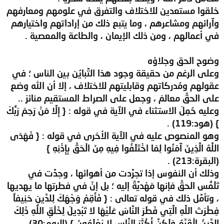
خلقوا مستعدين للاختلاف والتفرق في علومهم ومعارفهم
وآرائهم ومشاعرهم ، وما يتبع ذلك من إراداتهم واختيارهم
في أعمالهم ، ومن ذلك الإيمان ، والطاعة والمعصية .
وضوح الحق وجلاؤه
وعلى الرغم من حقيقة وجود هذا التَّبايُن بين الناس ؛ في
عقولهم ومُدركاتهم وقابليتهم للاختلاف ، إلا أن الله وضع
على الحقِّ معالمَ ، وجعل على الصراط المستقيم منائرَ ..
وعليه حُمِلَ الاستثناء في الآية في قوله : { إِلَّا مَنْ رَحِمَ رَبُّكَ
} (هود:119) .
وهو المنصوص عليه في الآية الأخرى في قوله : { فَهَدَى
اللَّهُ الَّذِينَ آمَنُوا لِمَا اخْتَلَفُوا فِيهِ مِنَ الْحَقِّ بِإِذْنِهِ }
(البقرة:213) .
وذلك أن النفوس إذا تجرَّدت من أهوائها ، وجدَّت في
تَلَمُّس الحقِّ فإنها مَهْديَّةٌ إليه ؛ بل إنّ في فطرتها ما يهديها
، وتأمَّل ذلك في قوله تعالى : { فَأَقِمْ وَجْهَكَ لِلدِّينِ حَنِيفاً
فِطْرَتَ اللَّهِ الَّتِي فَطَرَ النَّاسَ عَلَيْهَا لا تَبْدِيلَ لِخَلْقِ اللَّهِ ذَلِكَ
الدِّينُ الْقَيِّمُ وَلَكِنَّ أَكْثَرَ النَّاسِ لا يَعْلَمُونَ } (الروم:30) .