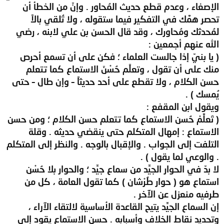
الإصغاء ، وعدم قطع حديث المُحاور . وإنّ من الخطأ أن
تحصر همَّك في التفكير فيما ستقوله ، ولا تُلقي بالاً
لمُحدثك ومُحاورك ، وقد قال الحسن بن علي لابنه ، رضي
الله عنهم أجمعين :
( يا بنيّ إذا جالست العلماء ؛ فكن على أن تسمع أحرص
منك على أن تقول ، وتعلًم حُسْنَ الاستماع كما تتعلم
حسن الكلام ، ولا تقطع على أحد حديثاً – وإن طال – حتى
يُمسك ) .
ويقول ابن المقفع :
( تَعلَّمْ حُسن الاستماع كما تتعلم حسن الكلام ؛ ومن حسن
الاستماع : إمهال المتكلم حتى ينقضي حديثه . وقلة
التلفت إلى الجواب . والإقبال بالوجه . والنظر إلى المتكلم
. والوعي لما يقول ) .
لا بدّ في الحوار الجيِّد من سماع جيِّد ؛ والحوار بلا حُسْن
استماع هو ( حوار طُرْشان ) كما تقول العامة ، كل من
طرفيه منعزل عن الآخر .
إن السماع الجيِّد يتيح القاعدة الأساسية لالتقاء الآراء ،
وتحديد نقاط الخلاف وأسبابه . حسن الاستماع يقود إلى