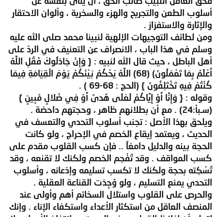
فحق العاقل اللبيب طالب الحق ، أن ينأى بنفسه عن
أسلوب الطعن والتجريح والهزء والسخرية ، وألوان الاحتقار
والإثارة والاستفزاز .
ومن لطائف التوجيهات الإلهية لنبينا محمد صلى الله عليه
وسلم في هذا الباب ، الانصراف عن التعنيف في الردّ على
أهل الباطل ، حيث قال الله لنبيه : { وَإِنْ جَادَلُوكَ فَقُلِ اللَّهُ
أَعْلَمُ بِمَا تَعْمَلُونَ) (68) اللَّهُ يَحْكُمُ بَيْنَكُمْ يَوْمَ الْقِيَامَةِ فِيمَا
كُنْتُمْ فِيهِ تَخْتَلِفُونَ } (الحج : 68-69 ) .
وقوله : { وَإِنَّا أَوْ إِيَّاكُمْ لَعَلَى هُدىً أَوْ فِي ضَلالٍ مُبِينٍ }
(سـبأ:24) . مع أن بطلانهم ظاهر ، وحجتهم داحضة .
ويلحق بهذا الأصل : تجنب أسلوب التحدي والتعسف في
الحديث ، ويعتمد إيقاع الخصم في الإحراج ، ولو كانت
الحجة بينه والدليل دامغاً .. فإن كسب القلوب مقدم على
كسب المواقف . وقد تُفْحِم الخصم ولكنك لا تقنعه ، وقد
تُسْكِته بحجة ولكنك لا تكسب تسليمه وإذعانه ، وأسلوب
التحدي يمنع التسليم ، ولو وُجِدَت القناعة العقلية .
والحرص على القلوب واستلال السخائم أهم وأولى عند
المنصف العاقل من استكثار الأعداء واستكفاء الإناء . وإنك