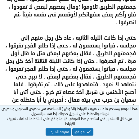
جمعتهم الطريق تلاوموا ؛وقال بعضهم لبعض لا تعودوا ،
فلو رآكم بعض سفهائكم لأوقعتم في نفسه شيئاً ،ثم
انصرفوا .
حتى إذا كانت الليلة الثانية ، عاد كل رجل منهم إلى
مجلسه ، فباتوا يستمعون له ، حتى إذا طلع الفجر تفرقوا ،
فجمعتهم الطريق ، فقال بعضهم لبعض مثل ما قال أول
مرة ، ثم انصرفوا . حتى إذا كانت الليلة الثالثة أخذ كل رجل
مجلسه ، فباتوا يستمعون له ، حتى إذا طلع الفجر تفرقوا ،
فجمعتهم الطريق ، فقال بعضهم لبعض : لا نبرح حتى
نتعاهد لا نعود . فتعاهدوا على ذلك . ثم تفرقوا . فلما
أصبح الأخنس بن شريق أخذ عصاه ثم خرج ، حتى أتى أبا
سفيان بن حرب في بيته فقال : أخبرني يا أبا حنظلة عن
رأيك فيما سمعت من محمد ؟ قال : يا أبا ثعلبه ، والله لقد
هذا الموقع يستخدم ملفات تعريف الارتباط (الكوكيز ) للمساعدة في تخصيص المحتوى وتخصيص
تجربتك والحفاظ على تسجيل دخولك إذا قمت بالتسجيل.
سمعت أشياء أعرفها وأعرف ما يُراد بها ، وسمعت أشياء ما
من خلال الاستمرار في استخدام هذا الموقع، فإنك توافق على استخدامنا لملفات تعريف
عرفت معناها ولا ما يُراد بها . قال ألخنس : وأنا والذي
الارتباط.
حَلَفْتَ به ! . قال : ثم خرج من عنده حتى أتى أبا جهل ،
موافق
معرفة المزيد...
فدخل عليه بيته فقال : يا أبا الحكم ما رأيك فيما سمعت