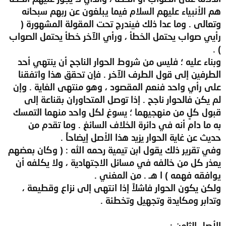
هم الأنبياء عليهم السلام فيما يبلغون عن ربهم سبحانه
وتعالى . وما عدا ذلك فيندرج تحت المقولة المشهورة (
رأيي صواب يحتمل الخطأ ، ورأي الآخر خطأ يحتمل الصواب
) .
وبناء عليه ؛ فليس من شروط الحوار الناجح أن ينتهي أحد
الطرفين إلى قول الطرف الآخر . فإن تحقق هذا واتفقنا
على رأي واحد فنعم المقصود ، وهو منتهى الغاية . وإن
لم يكن فالحوار ناجح . إذا توصل المتحاوران بقناعة إلى
قبول كلٍ من منهجيهما ؛ يسوغ لكل واحد منهما التمسك
به ما دام أنه في دائرة الخلاف السائغ . وما تقدم من
حديث عن غاية الحوار يزيد هذا الأصل إيضاحاً .
وفي تقرير ذلك يقول ابن تيمية رحمه الله : ( وكان بعضهم
يعذر كل من خالفه في مسائل الاجتهادية ، ولا يكلفه أن
يوافقه فهمه ) ا هـ . من المغني .
ولكن يكون الحوار فاشلاً إذا انتهى إلى نزاع وقطيعة ،
وتدابر ومكايدة وتجهيل وتخطئة .
الأصل الثامن :