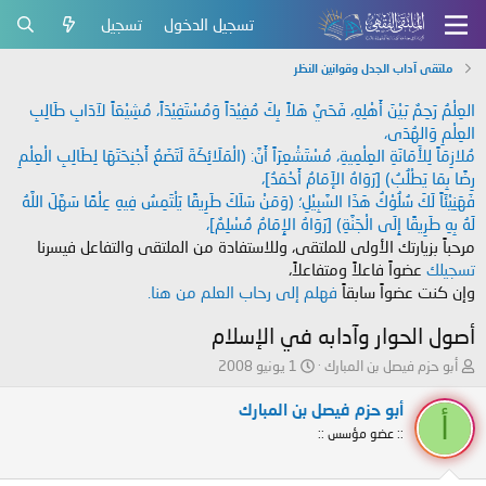
تسجيل الدخول
تسجيل
ملتقى آداب الجدل وقوانين النظر
العِلْمُ رَحِمٌ بَيْنَ أَهْلِهِ، فَحَيَّ هَلاً بِكَ مُفِيْدَاً وَمُسْتَفِيْدَاً، مُشِيْعَاً لآدَابِ طَالِبِ
العِلْمِ وَالهُدَى،
مُلازِمَاً لِلأَمَانَةِ العِلْمِيةِ، مُسْتَشْعِرَاً أَنَّ: (الْمَلَائِكَةَ لَتَضَعُ أَجْنِحَتَهَا لِطَالِبِ الْعِلْمِ
رِضًا بِمَا يَطْلُبُ) [رَوَاهُ الإَمَامُ أَحْمَدُ]،
فَهَنِيْئَاً لَكَ سُلُوْكُ هَذَا السَّبِيْلِ؛ (وَمَنْ سَلَكَ طَرِيقًا يَلْتَمِسُ فِيهِ عِلْمًا سَهَّلَ اللَّهُ
لَهُ بِهِ طَرِيقًا إِلَى الْجَنَّةِ) [رَوَاهُ الإِمَامُ مُسْلِمٌ]،
مرحباً بزيارتك الأولى للملتقى، وللاستفادة من الملتقى والتفاعل فيسرنا
تسجيلك
عضواً فاعلاً ومتفاعلاً،
وإن كنت عضواً سابقاً
فهلم إلى رحاب العلم من هنا.
أصول الحوار وآدابه في الإسلام
ب
ت
أبو حزم فيصل بن المبارك
1 يونيو 2008
ا
ا
د
ر
أبو حزم فيصل بن المبارك
أ
ئ
ي
:: عضو مؤسس ::
ا
خ
ل
ا
م
ل