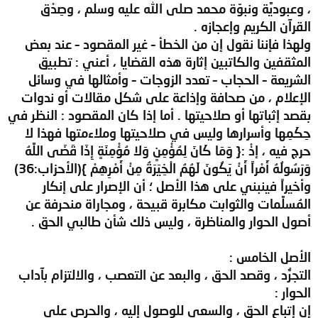
، وعبوديَّة ونبوّة محمد صلى الله عليه وسلم ، وصِدْق
القرآن الكريم وإعجازه .
ولهذا فإننا نقول إن من الخطأ – غير المقصود – عند بعض
المثقفين والكاتبين إثارة هذه القضايا ، أعني : تطبيق
الشريعة – الحجاب – تعدد الزوجات – وأمثالها في وسائل
الإعلام ، من صحافة وإذاعة على شكل مقالات أو ندوات
بقصد إثباتها أو صلاحيتها . أما إذا كان المقصود : النظر في
حِكَمِها وأسرارها وليس في صلاحيتها وملاءمتها فهذا لا
حرج فيه ، إذْ :{ وَمَا كَانَ لِمُؤْمِنٍ وَلا مُؤْمِنَةٍ إِذَا قَضَى اللَّهُ
وَرَسُولُهُ أَمْراً أَنْ يَكُونَ لَهُمُ الْخِيَرَةُ مِنْ أَمْرِهِمْ }(الأحزاب:36)
وأخيراً فينبني على هذا الأصل ؛ أن الإصرار على إنكار
المُسلَّمات والثوابت مكابرة قبيحة ، ومجاراة منحرفة عن
أصول الحوار والمناظرة ، وليس ذلك شأن طالبي الحق .
الأصل الخامس :
التجرُّد ، وقصد الحق ، والبعد عن التعصب ، والالتزام بآداب
الحوار :
إن إتباع الحق ، والسعي للوصول إليه ، والحرص على