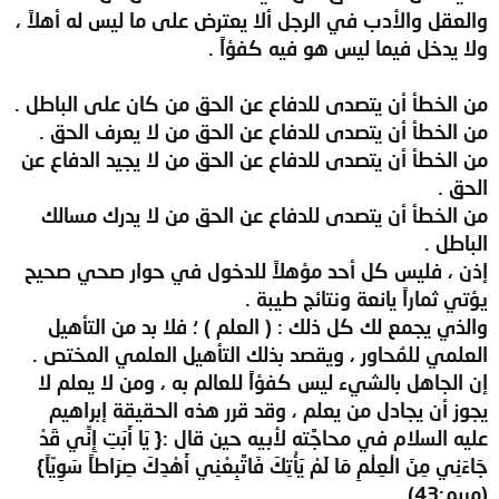
والعقل والأدب في الرجل ألا يعترض على ما ليس له أهلاً ،
ولا يدخل فيما ليس هو فيه كفؤاً .
من الخطأ أن يتصدى للدفاع عن الحق من كان على الباطل .
من الخطأ أن يتصدى للدفاع عن الحق من لا يعرف الحق .
من الخطأ أن يتصدى للدفاع عن الحق من لا يجيد الدفاع عن
الحق .
من الخطأ أن يتصدى للدفاع عن الحق من لا يدرك مسالك
الباطل .
إذن ، فليس كل أحد مؤهلاً للدخول في حوار صحي صحيح
يؤتي ثماراً يانعة ونتائج طيبة .
والذي يجمع لك كل ذلك : ( العلم ) ؛ فلا بد من التأهيل
العلمي للمُحاور ، ويقصد بذلك التأهيل العلمي المختص .
إن الجاهل بالشيء ليس كفؤاً للعالم به ، ومن لا يعلم لا
يجوز أن يجادل من يعلم ، وقد قرر هذه الحقيقة إبراهيم
عليه السلام في محاجَّته لأبيه حين قال :{ يَا أَبَتِ إِنِّي قَدْ
جَاءَنِي مِنَ الْعِلْمِ مَا لَمْ يَأْتِكَ فَاتَّبِعْنِي أَهْدِكَ صِرَاطاً سَوِيّاً}
(مريم:43).