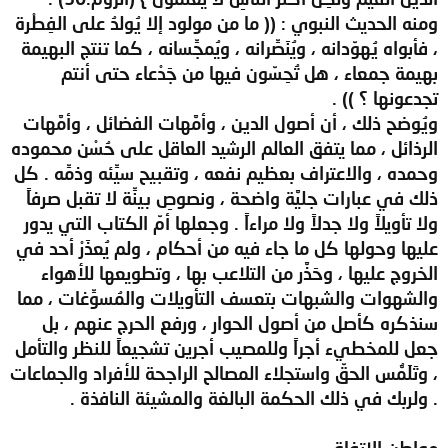
ومنه الحديث النبوي : (( ما من مولود إلا يُولدُ على الفِطْرة
، فأبواه يُهوّدانه ، ويُنَصِّرانه ، ويُمجِّسانه ، كما تنتج البهيمة
بهيمة جمعاء ، هل تُحِسّون فيها من جَدْعاء حتى أنتم
تجدعونها ؟ )) .
ويُوضح ذلك ، أن أصول الدين ، وأمَّهات الفضائل ، وأمَّهات
الرذائل ، مما يتفق العالم الرشيد العاقل على حُسْن محموده
وحمده ، والاعتراف بعظيم نفعه ، وتقبيح سيِّئه وذمِّه . كل
ذلك في عبارات جليَّة واضحة ، ونصوصِ بينِّة لا تقبل صرفاً
ولا تأويلاً ولا جدلاً ولا مراءاً . وجعلها أمّ الكتاب التي يدور
عليها وحولها كل ما جاء فيه من أحكام ، ولم يُعذَرْ أحد في
الخروج عليها ، وحَذَّر من التلاعب بها ، وتطويعها للأهواء
والشهوات والشبهات بتعسف التأويلات والمُسوِّغات ، مما
سنذكره كأصل من أصول الحوار ، ورفع الحرج عنهم ، بل
جعل للمخطيء أجراً وللمصيب أجرين تشجيعاً للنظر والتأمل
، وتَلَمُّس الحقّ واستجلاء المصالح الراجحة للأفراد والجماعات
. ولربك في ذلك الحكمة البالغة والمشيئة النافذة .
مواطن الاتفاق