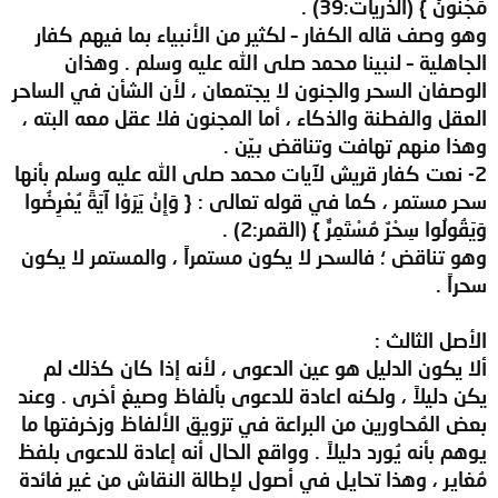
مَجْنُونٌ } (الذريات:39) .
وهو وصف قاله الكفار – لكثير من الأنبياء بما فيهم كفار
الجاهلية – لنبينا محمد صلى الله عليه وسلم . وهذان
الوصفان السحر والجنون لا يجتمعان ، لأن الشأن في الساحر
العقل والفطنة والذكاء ، أما المجنون فلا عقل معه البته ،
وهذا منهم تهافت وتناقض بيّن .
2- نعت كفار قريش لآيات محمد صلى الله عليه وسلم بأنها
سحر مستمر ، كما في قوله تعالى : { وَإِنْ يَرَوْا آيَةً يُعْرِضُوا
وَيَقُولُوا سِحْرٌ مُسْتَمِرٌّ } (القمر:2) .
وهو تناقض ؛ فالسحر لا يكون مستمراً ، والمستمر لا يكون
سحراً .
الأصل الثالث :
ألا يكون الدليل هو عين الدعوى ، لأنه إذا كان كذلك لم
يكن دليلاً ، ولكنه اعادة للدعوى بألفاظ وصيغ أخرى . وعند
بعض المُحاورين من البراعة في تزويق الألفاظ وزخرفتها ما
يوهم بأنه يُورد دليلاً . وواقع الحال أنه إعادة للدعوى بلفظ
مُغاير ، وهذا تحايل في أصول لإطالة النقاش من غير فائدة