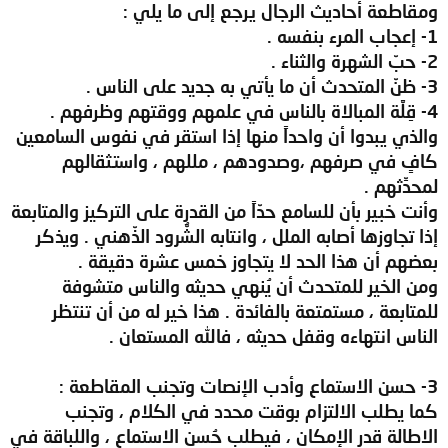
ومقاطعة أحاديث الرجال يرجع إلى ما يلي :
1- إعجاب المرء بنفسه .
2- حبّ الشهرة والثناء .
3- ظنّ المتحدث أن ما يأتي به جديد على الناس .
4- قِلَّة المبالاة بالناس في علمهم ووقتهم وظرفهم .
والذي يبدوا أن واحداً منها إذا استقر في نفوس السامعين
كافٍ في صرفهم ،وصدودهم ، مللهم ، واستثقالهم
لمحدِّثهم .
وأنت خبير بأن للسامع حدّاً من القدرة على التركيز والمتابعة
إذا تجاوزها أصابه الملل ، وانتابه الشُّرود الذّهني . ويذكر
بعضهم أن هذا الحد لا يتجاوز خمس عشرة دقيقة .
ومن الخير للمتحدث أن يُنهي حديثه والناس متشوفة
للمتابعة ، مستمتعة بالفائدة . هذا خير له من أن تنتظر
الناس انتهاءه وقفل حديثه ، فالله المستعان .
3- حسن الاستماع وأدب الإنصات وتجنب المقاطعة :
كما يطلب الالتزام بوقت محدد في الكلام ، وتجنب
الاطالة قدر الإمكان ، فيطلب حُسن الاستماع ، واللباقة في