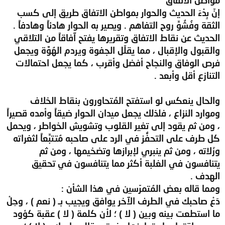
إنّ بِدْءَ الحديث والحوار بمواطن الاتفاق طريق إلى كسب
الثقة وفُشُوِّ روح التفاهم . ويصير به الحوار هادئاً وهادفاً .
الحديث عن نقاط الاتفاق وتقريرها يفتح آفاقاً من التلاقي
والقبول والإقبال ، مما يقلّل الجفوة ويردم الهُوَّة ويجعل
فرص الوفاق والنجاح أفضل وأقرب ، كما يجعل احتمالات
التنازع أقل وأبعد .
والحال ينعكس لو استفتح المُتحاورون بنقاط الخلاف
وموارد النزاع ، فلذلك يجعل ميدان الحوار ضيقاً وأمده قصيراً
، ومن ثم يقود إلى تغير القلوب وتشويش الخواطر ، ويحمل
كل طرف على التحفُّز في الرد على صاحبه مُتتبِّعاً لثغراته
وزَلاته ، ومن ثم ينبري لإبرازها وتضخيمها ، ومن ثم
يتنافسون في الغلبة أكثر مما يتنافسون في تحقيق
الهدف .
ومما قاله بعض المُتمرّسين في هذا الشأن :
دَعْ صاحبك في الطرف الآخر يوافق ويجيب بـ ( نعم ) ، وحِلْ
ما استطعت بينه وبين ( لا ) ؛ لأن كلمة ( لا ) عقبة كؤود