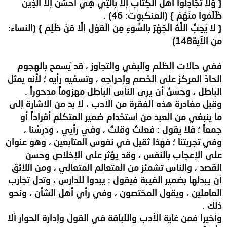
{ وَلا تُجَادِلُوا أَهْلَ الْكِتَابِ إِلَّا بِالَّتِي هِيَ أَحْسَنُ إِلَّا الَّذِينَ
ظَلَمُوا مِنْهُمْ } (العنكبوت: 46) .
{ لا يُحِبُّ اللَّهُ الْجَهْرَ بِالسُّوءِ مِنَ الْقَوْلِ إِلَّا مَنْ ظُلِم } (النساء:
من الآية148)
ففي حالات الظلم والبغي والتجاوز ، قد يُسمح بالهجوم
الحادّ المركز على الخصم وإحراجه ، وتسفيه رأيه ؛ لأنه يمثل
الباطل ، وحَسَنٌ أن يرى الناس الباطل مهزوماً مدحوراً .
وقبل مغادرة هذه الفقرة من الأدب ، لا بد من الاشارة إلى
ما ينبغي من العبد من استخدام ضمير المتكلم أفراداً أو
جمعاً ؛ فلا يقول : فعلتُ وقلتُ ، وفي رأيي ، ودَرَسْنا ،
وفي تجربتنا ؛ فهذا ثقيل في نفوس المتابعين ، وهو عنوان
على الإعجاب بالنفس ، وقد يؤثر على الإخلاص وحسن
القصد ، والناس تشمئز من المتعالم المتعالي ، ومن اللائق
أن يبدلها بضمير الغيبة فيقول : يبدوا للدارس ، وتدل تجارب
العاملين ، ويقول المختصون ، وفي رأي أهل الشأن ، ونحو
ذلك .
وأخيرا فمن غاية الأدب واللباقة في القول وإدارة الحوار ألا