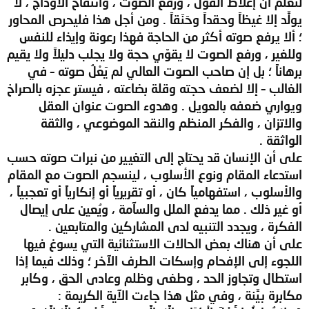
لتعلم أن إغلاظ القول ، ورفع الصوت ، وانتفاخ الأوداج ، لا
يولِّد إلا غيظاً وحقداً وحَنَقاً . ومن أجل هذا فليحرص المحاور
؛ ألا يرفع صوته أكثر من الحاجة فهذا رعونة وإيذاء للنفس
وللغير ، ورفع الصوت لا يقوّي حجة ولا يجلب دليلاً ولا يقيم
برهاناً ؛ بل إن صاحب الصوت العالي لم يَعْلُ صوته – في
الغالب – إلا لضعف حجته وقلة بضاعته ، فيستر عجزه بالصراخ
ويواري ضعفه بالعويل . وهدوء الصوت عنوان العقل
والاتزان ، والفكر المنظم والنقد الموضوعي ، والثقة
الواثقة .
على أن الإنسان قد يحتاج إلى التغيير من نبرات صوته حسب
استدعاء المقام ونوع الأسلوب ، لينسجم الصوت مع المقام
والأسلوب ، استفهامياً كان ، أو تقريرياً أو إنكارياً أو تعجبياً ،
أو غير ذلك . مما يدفع الملل والسآمة ، ويُعين على إيصال
الفكرة ، ويجدد التنبيه لدى المشاركين والمتابعين .
على أن هناك بعض الحالات الاستثنائية التي يسوغ فيها
اللجوء إلى الإفحام وإسكات الطرف الآخر ؛ وذلك فيما إذا
استطال وتجاوز الحد ، وطغى وظلم وعادى الحق ، وكابر
مكابرة بيِّنة ، وفي مثل هذا جاءت الآية الكريمة :