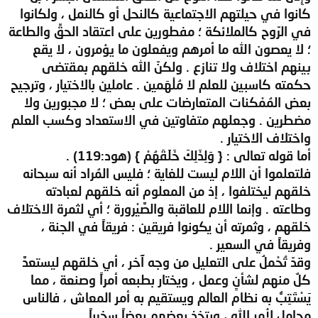
كانوا في حيلتهم الاجتماعية كالنحل أو كالنمل ، ولكانوا
في الرّوح كالملائكة ؛ مفطورين على اعتقاد الحقِّ والطاعة
؛ لا يعصون الله ما أمرهم ويفعلون ما يؤمرون ، لا يقع
بينهم اختلاف ولا تنازع . ولكنّ الله خلقهم بمقتضى
حكمته كاسبين للعلم لا مُلْهَمين . عاملين بالاختيار ، وترجيح
بعض المُمْكنات المتعارضات على بعض ؛ لا مجبورين ولا
مضطرين . وجعلهم متفاوتين في الاستعداد وكسب العلم
واختلاف الاختيار .
أما قوله تعالى : { وَلِذَلِكَ خَلَقَهُمْ } (هود:119) .
فلتعلموا أن اللام ليست للغاية ؛ فليس المُراد أنه سبحانه
خلقهم ليختلفوا ، إذ من المعلوم أنه خلقهم لعبادته
وطاعته . وإنما اللام للعاقبة والصَّيْرورة ؛ أي لثمرة الاختلاف
خلقهم ، وثمرته أن يكونوا فريقين : فريقاً في الجنة ،
وفريقاً في السعير .
وقدّ تُحْملُ على التعليل من وجه آخر ، أي خلقهم ليستعدَّ
كلٌ منهم لشأنٍ وعمل ، ويختار بطبعه أمراً وصنعة ، مما
يَسْتَتِبُّ به نظام العالم ويستقيم به أمر المعاش ، فالناس
محامل لأمر الله ، ويتخذ بعضهم يعضاً سخرياً .