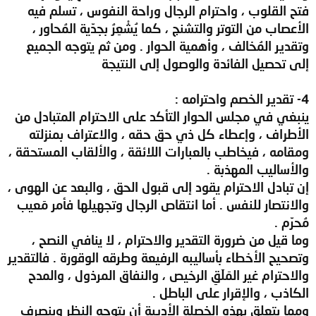
فتح القلوب ، واحترام الرجال وراحة النفوس ، تسلم فيه
الأعصاب من التوتر والتشنج ، كما يُشْعِرُ بجدّية المُحاور ،
وتقدير المُخالف ، وأهمية الحوار . ومن ثم يتوجه الجميع
إلى تحصيل الفائدة والوصول إلى النتيجة
4- تقدير الخصم واحترامه :
ينبغي في مجلس الحوار التأكد على الاحترام المتبادل من
الأطراف ، وإعطاء كل ذي حق حقه ، والاعتراف بمنزلته
ومقامه ، فيخاطب بالعبارات اللائقة ، والألقاب المستحقة ،
والأساليب المهذبة .
إن تبادل الاحترام يقود إلى قبول الحق ، والبعد عن الهوى ،
والانتصار للنفس . أما انتقاص الرجال وتجهيلها فأمر مَعيب
مُحرّم .
وما قيل من ضرورة التقدير والاحترام ، لا ينافي النصح ،
وتصحيح الأخطاء بأساليبه الرفيعة وطرقه الوقورة . فالتقدير
والاحترام غير المَلَقِ الرخيص ، والنفاق المرذول ، والمدح
الكاذب ، والإقرار على الباطل .
ومما يتعلق بهذه الخصلة الأدبية أن يتوجه النظر وينصرف