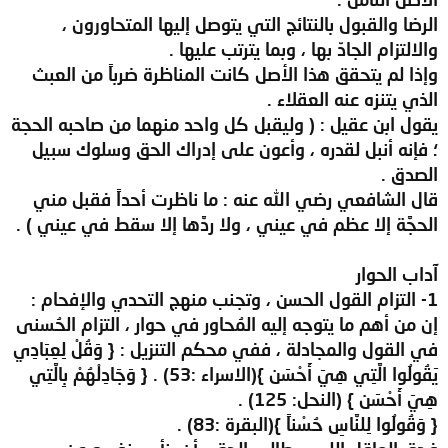
الرضا والقبول بالنتائج التي يتوصل إليها المتحاورون ،
والالتزام الجادّ بها ، وبما يترتب عليها .
وإذا لم يتحقق هذا الأصل كانت المناظرة ضرباً من العبث
الذي يتنزه عنه العقلاء .
يقول ابن عقيل : ( وليقبل كل واحد منهما من صاحبه الحجة
؛ فإنه أنبل لقدره ، وأعون على إدراك الحق وسلوك سبيل
الصدق .
قال الشافعي رضي الله عنه : ما ناظرت أحداً فقبل مني
الحجَّة إلا عظم في عيني ، ولا ردَّها إلا سقط في عيني ) .
آداب الحوار
1- التزام القول الحسن ، وتجنب منهج التحدي والإفحام :
إن من أهم ما يتوجه إليه المُحاور في حوار ، التزام الحُسنى
في القول والمجادلة ، ففي محكم التنزيل : { وَقُلْ لِعِبَادِي
يَقُولُوا الَّتِي هِيَ أَحْسَن }(الاسراء :53) . { وَجَادِلْهُمْ بِالَّتِي
هِيَ أَحْسَن } (النحل: 125) .
{ وَقُولُوا لِلنَّاسِ حُسْناً }(البقرة :83) .