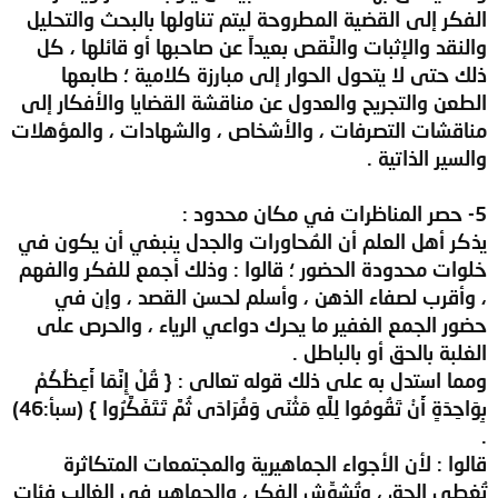
الفكر إلى القضية المطروحة ليتم تناولها بالبحث والتحليل
والنقد والإثبات والنَّقص بعيداً عن صاحبها أو قائلها ، كل
ذلك حتى لا يتحول الحوار إلى مبارزة كلامية ؛ طابعها
الطعن والتجريح والعدول عن مناقشة القضايا والأفكار إلى
مناقشات التصرفات ، والأشخاص ، والشهادات ، والمؤهلات
والسير الذاتية .
5- حصر المناظرات في مكان محدود :
يذكر أهل العلم أن المُحاورات والجدل ينبغي أن يكون في
خلوات محدودة الحضور ؛ قالوا : وذلك أجمع للفكر والفهم
، وأقرب لصفاء الذهن ، وأسلم لحسن القصد ، وإن في
حضور الجمع الغفير ما يحرك دواعي الرياء ، والحرص على
الغلبة بالحق أو بالباطل .
ومما استدل به على ذلك قوله تعالى : { قُلْ إِنَّمَا أَعِظُكُمْ
بِوَاحِدَةٍ أَنْ تَقُومُوا لِلَّهِ مَثْنَى وَفُرَادَى ثُمَّ تَتَفَكَّرُوا } (سبأ:46)
.
قالوا : لأن الأجواء الجماهيرية والمجتمعات المتكاثرة
تُغطي الحق ، وتُشوِّش الفكر ، والجماهير في الغالب فئات