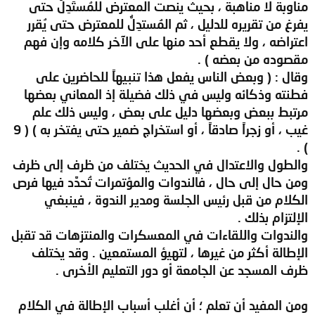
مناوبة لا مناهبة ، بحيث ينصت المعترض للمُستَدِلّ حتى
يفرغ من تقريره للدليل ، ثم المُستدِلُّ للمعترض حتى يُقرر
اعتراضه ، ولا يقطع أحد منها على الآخر كلامه وإن فهم
مقصوده من بعضه ) .
وقال : ( وبعض الناس يفعل هذا تنبيهاً للحاضرين على
فطنته وذكائه وليس في ذلك فضيلة إذ المعاني بعضها
مرتبط ببعض وبعضها دليل على بعض ، وليس ذلك علم
غيب ، أو زجراً صادقاً ، أو استخراج ضمير حتى يفتخر به ) ( 9
) .
والطول والاعتدال في الحديث يختلف من ظرف إلى ظرف
ومن حال إلى حال ، فالندوات والمؤتمرات تُحدَّد فيها فرص
الكلام من قبل رئيس الجلسة ومدير الندوة ، فينبغي
الإلتزام بذلك .
والندوات واللقاءات في المعسكرات والمنتزهات قد تقبل
الإطالة أكثر من غيرها ، لتهيؤ المستمعين . وقد يختلف
ظرف المسجد عن الجامعة أو دور التعليم الأخرى .
ومن المفيد أن تعلم ؛ أن أغلب أسباب الإطالة في الكلام