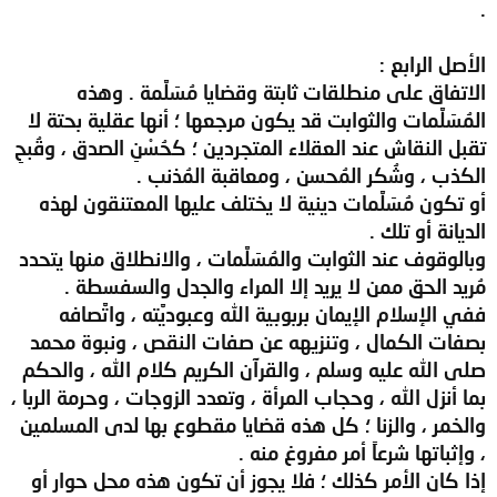
.
الأصل الرابع :
الاتفاق على منطلقات ثابتة وقضايا مُسَلَّمة . وهذه
المُسَلَّمات والثوابت قد يكون مرجعها ؛ أنها عقلية بحتة لا
تقبل النقاش عند العقلاء المتجردين ؛ كحُسْنِ الصدق ، وقُبحِ
الكذب ، وشُكر المُحسن ، ومعاقبة المُذنب .
أو تكون مُسَلَّمات دينية لا يختلف عليها المعتنقون لهذه
الديانة أو تلك .
وبالوقوف عند الثوابت والمُسَلَّمات ، والانطلاق منها يتحدد
مُريد الحق ممن لا يريد إلا المراء والجدل والسفسطة .
ففي الإسلام الإيمان بربوبية الله وعبوديَّته ، واتَّصافه
بصفات الكمال ، وتنزيهه عن صفات النقص ، ونبوة محمد
صلى الله عليه وسلم ، والقرآن الكريم كلام الله ، والحكم
بما أنزل الله ، وحجاب المرأة ، وتعدد الزوجات ، وحرمة الربا ،
والخمر ، والزنا ؛ كل هذه قضايا مقطوع بها لدى المسلمين
، وإثباتها شرعاً أمر مفروغ منه .
إذا كان الأمر كذلك ؛ فلا يجوز أن تكون هذه محل حوار أو