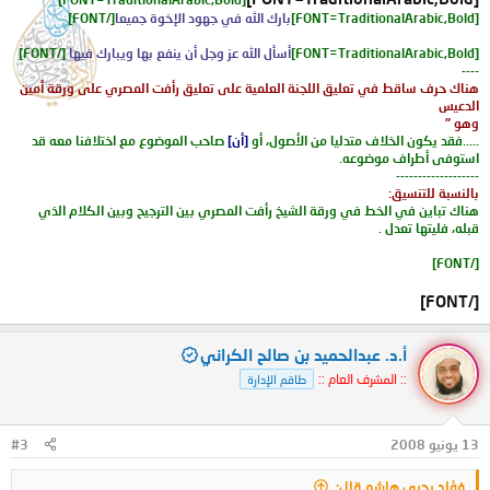
[FONT=TraditionalArabic,Bold]
بارك الله في جهود الإخوة جميعا
[/FONT]
[FONT=TraditionalArabic,Bold]
أسأل الله عز وجل أن ينفع بها ويبارك فيها
[/FONT]
----
هناك حرف ساقط في تعليق اللجنة العلمية على تعليق رأفت المصري على ورقة أمين
الدعيس
وهو "
.....فقد يكون الخلاف متدليا من الأصول، أو
[أن]
صاحب الموضوع مع اختلافنا معه قد
استوفى أطراف موضوعه.
-------------------
بالنسبة للتنسيق:
هناك تباين في الخط في ورقة الشيخ رأفت المصري بين الترجيح وبين الكلام الذي
قبله، فليتها تعدل .
[/FONT]​
[/FONT]​
أ.د. عبدالحميد بن صالح الكراني
:: المشرف العام ::
طاقم الإدارة
13 يونيو 2008
#3
فؤاد يحيى هاشم قال: