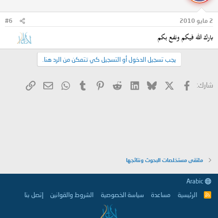
2 مايو 2010
#6
بارك الله فيكم ونفع بكم
يجب تسجيل الدخول أو التسجيل كي تتمكن من الرد هنا.
X
فيسبوك
Bluesky
LinkedIn
Reddit
Pinterest
Tumblr
WhatsApp
الرابط
البريد الإلكتروني
شارك:
ملتقى مستخلصات البحوث ونتائجها
Arabic
الرئيسية
مساعدة
سياسة الخصوصية
الشروط والقوانين
إتصل بنا
R
S
S