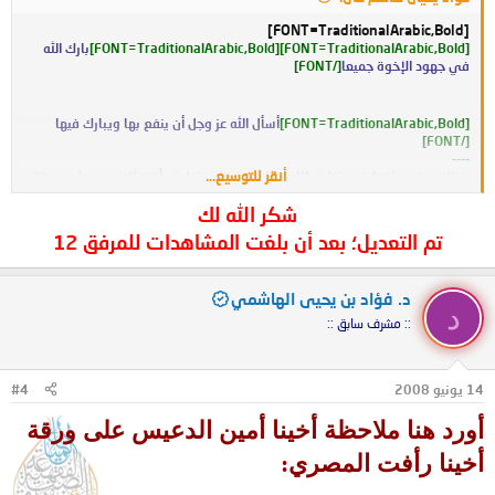
[FONT=TraditionalArabic,Bold]
[FONT=TraditionalArabic,Bold]
[FONT=TraditionalArabic,Bold]
بارك الله
في جهود الإخوة جميعا
[/FONT]
[FONT=TraditionalArabic,Bold]
أسأل الله عز وجل أن ينفع بها ويبارك فيها
[/FONT]
----
أنقر للتوسيع...
هناك حرف ساقط في تعليق اللجنة العلمية على تعليق رأفت المصري على ورقة
أمين الدعيس
شكر الله لك
وهو "
.....فقد يكون الخلاف متدليا من الأصول، أو
[أن]
صاحب الموضوع مع اختلافنا معه
تم التعديل؛ بعد أن بلغت المشاهدات للمرفق 12
قد استوفى أطراف موضوعه.
-------------------
بالنسبة للتنسيق:
د. فؤاد بن يحيى الهاشمي
د
هناك تباين في الخط في ورقة الشيخ رأفت المصري بين الترجيح وبين الكلام الذي
:: مشرف سابق ::
قبله، فليتها تعدل .
[/FONT]
[/FONT]
14 يونيو 2008
#4
أورد هنا ملاحظة أخينا أمين الدعيس على ورقة
أخينا رأفت المصري: