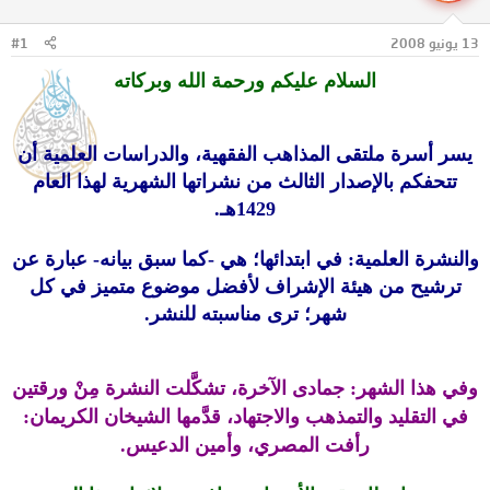
ل
ا
م
ل
13 يونيو 2008
#1
و
ب
ض
د
السلام عليكم ورحمة الله وبركاته
و
ء
ع
يسر أسرة ملتقى المذاهب الفقهية، والدراسات العلمية أن
تتحفكم بالإصدار الثالث من نشراتها الشهرية لهذا العام
1429هـ.
والنشرة العلمية: في ابتدائها؛ هي -كما سبق بيانه- عبارة عن
ترشيح من هيئة الإشراف لأفضل موضوع متميز في كل
شهر؛ ترى مناسبته للنشر.
وفي هذا الشهر: جمادى الآخرة، تشكَّلت
النشرة مِنْ ورقتين
في التقليد والتمذهب والاجتهاد، قدَّمها الشيخان الكريمان:
رأفت المصري، وأمين الدعيس.