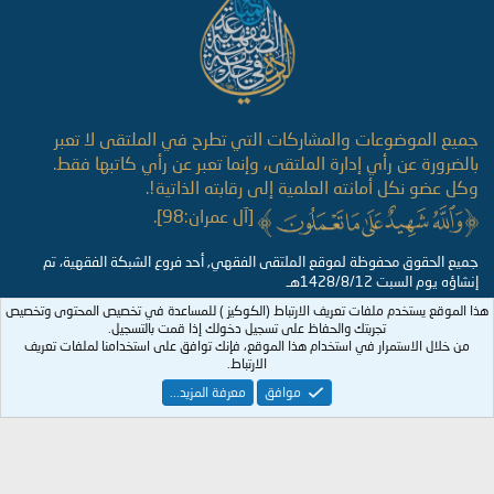
جميع الموضوعات والمشاركات التي تطرح في الملتقى لا تعبر
بالضرورة عن رأي إدارة الملتقى، وإنما تعبر عن رأي كاتبها فقط.
وكل عضو نكل أمانته العلمية إلى رقابته الذاتية!.
[آل عمران:98].
جميع الحقوق محفوظة لموقع الملتقى الفقهي, أحد فروع الشبكة الفقهية، تم
إنشاؤه يوم السبت 1428/8/12هـ
هذا الموقع يستخدم ملفات تعريف الارتباط (الكوكيز ) للمساعدة في تخصيص المحتوى وتخصيص
تجربتك والحفاظ على تسجيل دخولك إذا قمت بالتسجيل.
من خلال الاستمرار في استخدام هذا الموقع، فإنك توافق على استخدامنا لملفات تعريف
الارتباط.
موافق
معرفة المزيد...