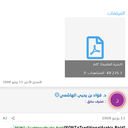
المرفقات
النشرة العلمية3.pdf
226.3 KB · المشاهدات: 0
التعديل الأخير:
13 يونيو 2008
د. فؤاد بن يحيى الهاشمي
د
:: مشرف سابق ::
13 يونيو 2008
#2
[FONT=TraditionalArabic,Bold]
[FONT=TraditionalArabic,Bold]