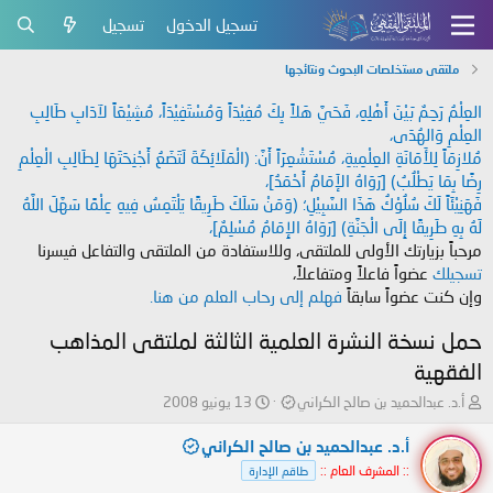
تسجيل الدخول
تسجيل
ملتقى مستخلصات البحوث ونتائجها
العِلْمُ رَحِمٌ بَيْنَ أَهْلِهِ، فَحَيَّ هَلاً بِكَ مُفِيْدَاً وَمُسْتَفِيْدَاً، مُشِيْعَاً لآدَابِ طَالِبِ
العِلْمِ وَالهُدَى،
مُلازِمَاً لِلأَمَانَةِ العِلْمِيةِ، مُسْتَشْعِرَاً أَنَّ: (الْمَلَائِكَةَ لَتَضَعُ أَجْنِحَتَهَا لِطَالِبِ الْعِلْمِ
رِضًا بِمَا يَطْلُبُ) [رَوَاهُ الإَمَامُ أَحْمَدُ]،
فَهَنِيْئَاً لَكَ سُلُوْكُ هَذَا السَّبِيْلِ؛ (وَمَنْ سَلَكَ طَرِيقًا يَلْتَمِسُ فِيهِ عِلْمًا سَهَّلَ اللَّهُ
لَهُ بِهِ طَرِيقًا إِلَى الْجَنَّةِ) [رَوَاهُ الإِمَامُ مُسْلِمٌ]،
مرحباً بزيارتك الأولى للملتقى، وللاستفادة من الملتقى والتفاعل فيسرنا
تسجيلك
عضواً فاعلاً ومتفاعلاً،
وإن كنت عضواً سابقاً
فهلم إلى رحاب العلم من هنا.
حمل نسخة النشرة العلمية الثالثة لملتقى المذاهب
الفقهية
ب
ت
أ.د. عبدالحميد بن صالح الكراني
13 يونيو 2008
ا
ا
د
ر
أ.د. عبدالحميد بن صالح الكراني
ئ
ي
:: المشرف العام ::
طاقم الإدارة
ا
خ