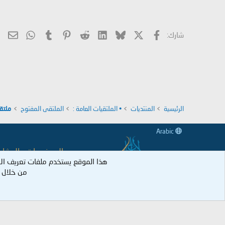
X
فيسبوك
Bluesky
LinkedIn
Reddit
Pinterest
Tumblr
hatsApp
الب
شارك:
الرئيسية
المنتديات
• الملتقيات العامة :
الملتقى المفتوح
ملتق
Arabic
جميع الموضوعات والمشاركات
هذا الموقع يستخدم ملفات تعريف ال
وكل عضو نكل 
من خلال ا
جميع الحقوق م