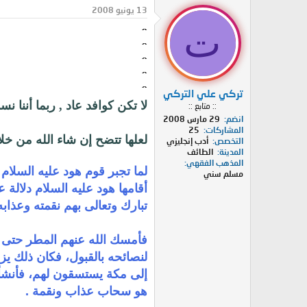
د
ر
13 يونيو 2008
ئ
ي
ت
^
ا
خ
ل
ا
^
م
ل
^
و
ب
^
ض
د
^
تركي علي التركي
و
ء
لا تكن كوافد عاد , ربما أننا ن
:: متابع ::
ع
انضم
29 مارس 2008
المشاركات
25
لعلها تتضح إن شاء الله من خلا
التخصص
أدب إنجليزي
المدينة
الطائف
المذهب الفقهي
لما تجبر قوم هود عليه السلام
مسلم سني
أقامها هود عليه السلام دلالة
تبارك وتعالى بهم نقمته وعذابه
فأمسك الله عنهم المطر حتى جهد
لنصائحه بالقبول، فكان ذلك يز
إلى مكة يستسقون لهم، فأنشأ 
هو سحاب عذاب ونقمة .