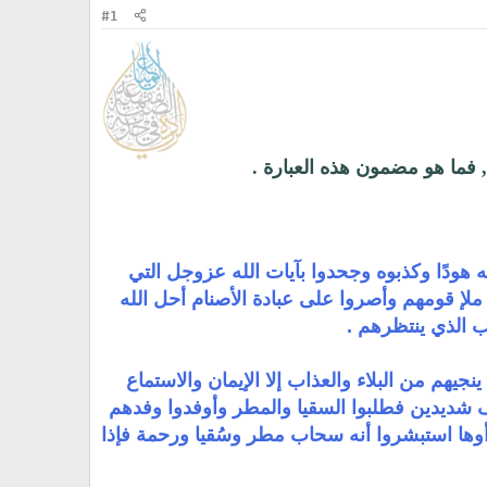
#1
 , فما هو مضمون هذه العبارة .
 هودًا وكذبوه وجحدوا بآيات الله عزوجل التي
ملإ قومهم وأصروا على عبادة الأصنام أحل الله
يب الذي ينتظرهم .
جيهم من البلاء والعذاب إلا الإيمان والاستماع
ف شديدين فطلبوا السقيا والمطر وأوفدوا وفدهم
أوها استبشروا أنه سحاب مطر وسُقيا ورحمة فإذا