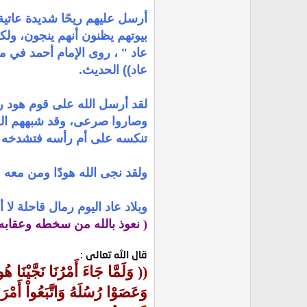
أرسل عليهم ريحًا شديدة عاتي
بيوتهم يظنون أنهم ينجون، ولكن
عاد " ، روى الإمام أحمد في م
عاد)) الحديث.
لقد أرسل الله على قوم هود ري
وصاروا صرعى، وقد شبههم الله 
تنكسه على أم رأسه فتشدخه في
ولقد نجى الله هودًا ومن معه م
وبلاد عاد اليوم رمال قاحلة لا 
( نعوذ بالله من سخطه وعقابه 
قال الله تعالى :
(( وَلَمَّا جَاءَ أَمْرُنَا نَجَّيْنَا 
وَعَصَوْا رُسُلَهُ وَاتَّبَعُواْ أَمْرَ كُ