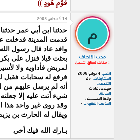
قَوْمِ هُودٍ ))
14 أغسطس 2008
م
حدثنا ابن أبي عمر حدثن
قدمت المدينة فدخلت على
وافد عاد قال رسول الله
محب الانصاف
بعثت قيلا فنزل على بكر 
:: مخالف لميثاق التسجيل
لمريض فأداويه ولا لأسي
::
انضم
4 يوليو 2008
فرفع له سحابات فقيل له 
المشاركات
25
التخصص
أنه لم يرسل عليهم من الر
مهندس غابات
المدينة
شيء أتت عليه إلا جعلته 
ولاية البيــــــــض
المذهب الفقهي
-
وقد روى غير واحد هذا ا
ويقال له الحارث بن يزيد
بـارك الله فيك أخي