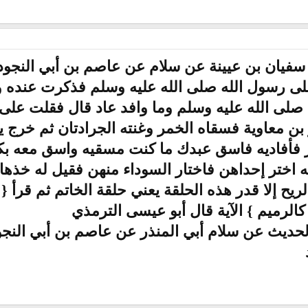
ا سفيان بن عيينة عن سلام عن عاصم بن أبي النجو
 رسول الله صلى الله عليه وسلم فذكرت عنده واف
 صلى الله عليه وسلم وما وافد عاد قال فقلت عل
بن معاوية فسقاه الخمر وغنته الجرادتان ثم خرج ير
ر فأفاديه فاسق عبدك ما كنت مسقيه واسق معه بكر
اختر إحداهن فاختار السوداء منهن فقيل له خذها ر
يح إلا قدر هذه الحلقة يعني حلقة الخاتم ثم قرأ { إ
كالرميم } الآية قال أبو عيسى الترمذي
لحديث عن سلام أبي المنذر عن عاصم بن أبي النج