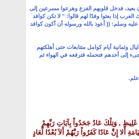
ن بعيد، فدخل قلوبهم الفزع وهرعوا مسرعين إلى
لعرب إذا بعثوا وفدًا لهم قالوا: " لا تكن كوافد
ليه وسلم: (( أعوذ بالله ورسوله أن أكون كوافد
ال وثمانية أيام كوامل متتابعات حتى أهلكتهم
جىء إلى أحدهم فتحمله فترفعه في الهواء ثم
علم.
بٍ غَلِيظٍ , وَتِلْكَ عَادٌ جَحَدُواْ بِآيَاتِ رَبِّهِمْ
مَةِ أَلا إِنَّ عَادًا كَفَرُواْ رَبَّهُمْ أَلاَ بُعْدًا لِّعَادٍ