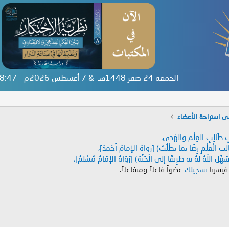
الجمعة 24 صفر 1448هـ & 7 أغسطس 2026م
:18:47
ى استراحة الأعضاء
دَابِ طَالِبِ العِلْمِ وَالهُدَى،
طَالِبِ الْعِلْمِ رِضًا بِمَا يَطْلُبُ) [رَوَاهُ الإَمَامُ أَحْمَدُ]،
هَّلَ اللَّهُ لَهُ بِهِ طَرِيقًا إِلَى الْجَنَّةِ) [رَوَاهُ الإِمَامُ مُسْلِمٌ]،
 فيسرنا
تسجيلك
عضواً فاعلاً ومتفاعلاً،