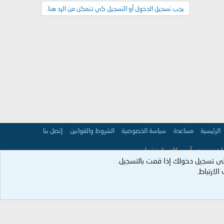
يجب تسجيل الدخول أو التسجيل كي تتمكن من الرد هنا.
الرئيسية
مساعدة
سياسة الخصوصية
الشروط والقوانين
إتصل بنا
 تعبر عن رأي كاتبها فقط.
ى تسجيل دخولك إذا قمت بالتسجيل.
عمران:98].
لارتباط.