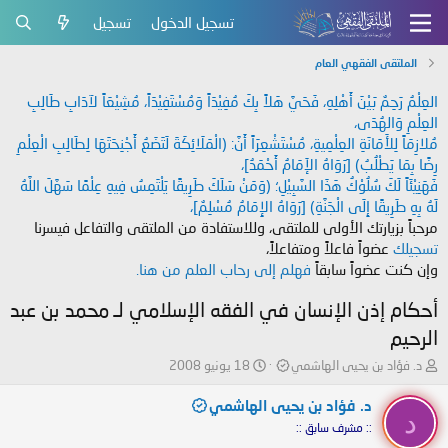
تسجيل الدخول
تسجيل
الملتقى الفقهي العام
العِلْمُ رَحِمٌ بَيْنَ أَهْلِهِ، فَحَيَّ هَلاً بِكَ مُفِيْدَاً وَمُسْتَفِيْدَاً، مُشِيْعَاً لآدَابِ طَالِبِ
العِلْمِ وَالهُدَى،
مُلازِمَاً لِلأَمَانَةِ العِلْمِيةِ، مُسْتَشْعِرَاً أَنَّ: (الْمَلَائِكَةَ لَتَضَعُ أَجْنِحَتَهَا لِطَالِبِ الْعِلْمِ
رِضًا بِمَا يَطْلُبُ) [رَوَاهُ الإَمَامُ أَحْمَدُ]،
فَهَنِيْئَاً لَكَ سُلُوْكُ هَذَا السَّبِيْلِ؛ (وَمَنْ سَلَكَ طَرِيقًا يَلْتَمِسُ فِيهِ عِلْمًا سَهَّلَ اللَّهُ
لَهُ بِهِ طَرِيقًا إِلَى الْجَنَّةِ) [رَوَاهُ الإِمَامُ مُسْلِمٌ]،
مرحباً بزيارتك الأولى للملتقى، وللاستفادة من الملتقى والتفاعل فيسرنا
تسجيلك
عضواً فاعلاً ومتفاعلاً،
وإن كنت عضواً سابقاً
فهلم إلى رحاب العلم من هنا.
أحكام إذن الإنسان في الفقه الإسلامي لـ محمد بن عبد
الرحيم
ب
ت
د. فؤاد بن يحيى الهاشمي
18 يونيو 2008
ا
ا
د
ر
د. فؤاد بن يحيى الهاشمي
د
ئ
ي
:: مشرف سابق ::
ا
خ