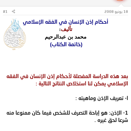
ل
ا
م
ل
18 يونيو 2008
#1
و
ب
ض
د
أحكام إذن الإنسان في الفقه الإسلامي
و
ء
ع
تأليف
:
محمد بن عبدالرحيم
(خاتمة الكتاب)
بعد هذه الدراسة المفصلة لأحكام إذن الإنسان في الفقه
الإسلامي يمكن لنا استخلاص النتائج التالية :
ا- تعريف الإذن وماهيته :
1- الإذن: هو إباحة التصرف للشخص فيما كان ممنوعا منه
شرعا لحق غيره .