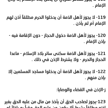
الإمام .
119- لا يجوز لأهل الذمة أن يدخلوا الحرم مطلقاً أذن لهم
الإمام أم لم يأذن .
120- يجوز لأهل الذمة دخول الحجاز - دون الإقامة فيه -
بإذن الإمام .
121- يجوز لأهل الذمة سكنى سائر بلاد الإسلام - ماعدا
الحجاز والحرم - ولا يشترط الإذن في ذلك .
122- لا يجوز لأهل الذمة أن يدخلوا مساجد المسلمين إلا
بإذن منهم .
ز-الإذن في القضاء والوصايا:
123-يجوز لصاحب الحق أن يأخذ من مال من عليه الحق بغير
إذنه مطلقاً بشرط ألا يكون من عليه الحق مقراً به باذلاً له .