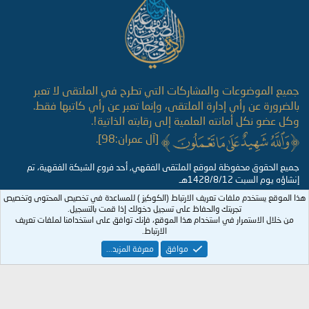
جميع الموضوعات والمشاركات التي تطرح في الملتقى لا تعبر
بالضرورة عن رأي إدارة الملتقى، وإنما تعبر عن رأي كاتبها فقط.
وكل عضو نكل أمانته العلمية إلى رقابته الذاتية!.
[آل عمران:98].
جميع الحقوق محفوظة لموقع الملتقى الفقهي, أحد فروع الشبكة الفقهية، تم
إنشاؤه يوم السبت 1428/8/12هـ
هذا الموقع يستخدم ملفات تعريف الارتباط (الكوكيز ) للمساعدة في تخصيص المحتوى وتخصيص
تجربتك والحفاظ على تسجيل دخولك إذا قمت بالتسجيل.
من خلال الاستمرار في استخدام هذا الموقع، فإنك توافق على استخدامنا لملفات تعريف
الارتباط.
موافق
معرفة المزيد...