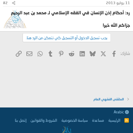
11 يوليو 2013
#2
رد: أحكام إذن الإنسان في الفقه الإسلامي لـ محمد بن عبد الرحيم
جزاكم الله خيرا
يجب تسجيل الدخول أو التسجيل كي تتمكن من الرد هنا.
X
فيسبوك
Bluesky
LinkedIn
Reddit
Pinterest
Tumblr
WhatsApp
الرابط
البريد الإلكتروني
شارك:
الملتقى الفقهي العام
Arabic
الرئيسية
مساعدة
سياسة الخصوصية
الشروط والقوانين
إتصل بنا
R
S
S