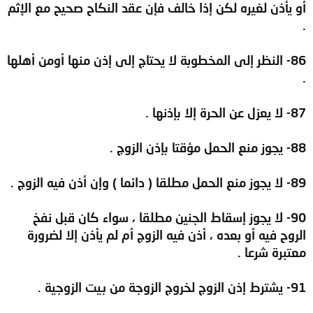
أو يأذن لغيره لكن إذا خالف فإن عقد النكاح صحيح مع الإثم
.
86- النظر إلى المخطوبة لا يحتاج إلى إذن منها أومن أهلها
.
87- لا يعزل عن الحرة إلا بإذنها .
88- يجوز منع الحمل مؤقتا بإذن الزوج .
89- لا يجوز منع الحمل مطلقا ( دائما ) وإن أذن فيه الزوج .
90- لا يجوز إسقاط الجنين مطلقا ، سواء كان قبل نفخ
الروح فيه أو بعده ، أذن فيه الزوج أم لم يأذن إلا لضرورة
معتبرة شرعا .
91- يشترط إذن الزوج لخروج الزوجة من بيت الزوجية .