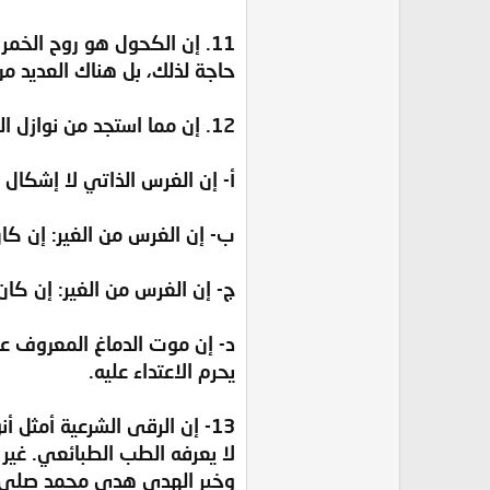
11. إن الكحول هو روح الخ
حاجة لذلك، بل هناك العديد من
12. إن مما استجد من نوازل العلاج قضية غرس الأعضاء، وقد عرضت لها وأطلت البحث فيه نسبيا، والذي اتضح لي فيها ما يلي:
‌أ- إن الغرس الذاتي لا إشكال 
‌ب- إن الغرس من الغير: إن ك
‌ج- إن الغرس من الغير: إن كا
‌د- إن موت الدماغ المعروف ع
يحرم الاعتداء عليه.
13- إن الرقى الشرعية أمثل 
لا يعرفه الطب الطبائعي. غير 
وخير الهدي هدي محمد صلى ا