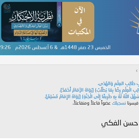
الخميس 23 صفر 1448هـ & 6 أغسطس 2026م
:09:27
دَابِ طَالِبِ العِلْمِ وَالهُدَى،
طَالِبِ الْعِلْمِ رِضًا بِمَا يَطْلُبُ) [رَوَاهُ الإَمَامُ أَحْمَدُ]،
هَّلَ اللَّهُ لَهُ بِهِ طَرِيقًا إِلَى الْجَنَّةِ) [رَوَاهُ الإِمَامُ مُسْلِمٌ]،
 فيسرنا
تسجيلك
عضواً فاعلاً ومتفاعلاً،
ـ حسن الفكي