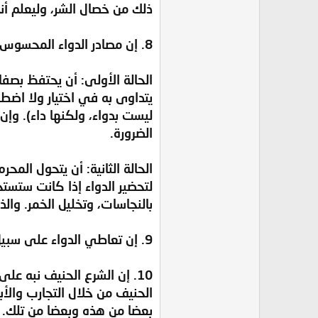
ذلك من خصال الشر، وليعلم أنه
8. إن مصادر الدواء المحسوس تتنوع ما بين مباح وممنوع شرعا، والممنوع لا يخلو أمره من إحدى حالتين:
الحالة الأولى: أن يحتفظ بصفا
يتداوى به في اختيار ولا اضطر
ليست بدواء، ولكنها داء). وإن
الضرورة.
الحالة الثانية: أن يتحول المح
لتحضير الدواء إذا كانت ستستح
بالنجاسات، وتخليل الخمر. والذ
9. إن تعاطي الدواء على سبيل الوقاية أو على سبيل العلاج، كل ذلك جائز، وهذا مقتضى الأدلة الشرعية، كما أوضحته في موضعه.
10. إن الشرع الحنيف نبه عل
الحنيف من خلال التجارب والأب
بعضا من هذه وبعضا من تلك.