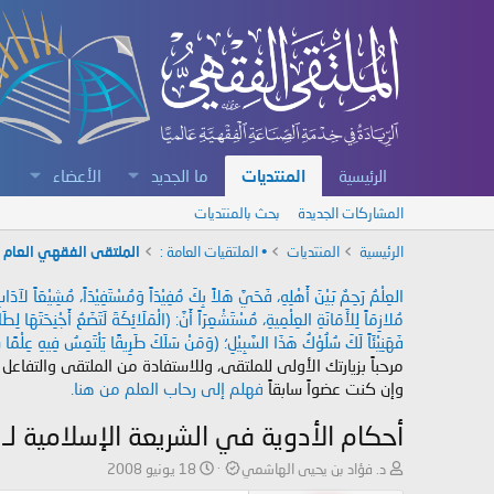
الرئيسية
المنتديات
ما الجديد
الأعضاء
المشاركات الجديدة
بحث بالمنتديات
الرئيسية
المنتديات
• الملتقيات العامة :
الملتقى الفقهي العام
العِلْمُ رَحِمٌ بَيْنَ أَهْلِهِ، فَحَيَّ هَلاً بِكَ مُفِيْدَاً وَمُسْتَفِيْدَاً، مُشِيْعَاً لآ
مُلازِمَاً لِلأَمَانَةِ العِلْمِيةِ، مُسْتَشْعِرَاً أَنَّ: (الْمَلَائِكَةَ لَتَضَعُ أَجْنِحَتَهَا لِ
فَهَنِيْئَاً لَكَ سُلُوْكُ هَذَا السَّبِيْلِ؛ (وَمَنْ سَلَكَ طَرِيقًا يَلْتَمِسُ فِيهِ عِلْمًا سَ
مرحباً بزيارتك الأولى للملتقى، وللاستفادة من الملتقى والتفاعل
وإن كنت عضواً سابقاً
فهلم إلى رحاب العلم من هنا.
أحكام الأدوية في الشريعة الإسلامية ل
ب
ت
د. فؤاد بن يحيى الهاشمي
18 يونيو 2008
ا
ا