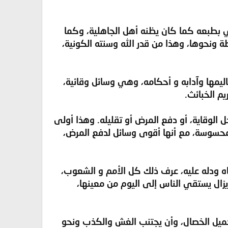
دي بطبعه كما كان يظنه أهل الجاهلية، وكما
ة ونحوها، وهذا من قدر الله وسنته الكونية،
عاليمها وآدابه و أحكامه، وهي وسائل وقائية،
م الخبائث.
 الوقاية، أو دفع المرض أو تقليله. وهذا أولى
المحسوسة، مع أنها أقوى وسائل لدفع المرض،
إياه ودله عليه، عرف ذلك كل الأمم و الشعوب،
 يزال يستقي الناس إلى اليوم من معينها،
جميل الخصال، وأن يجتنب الغش والكذب ونحو