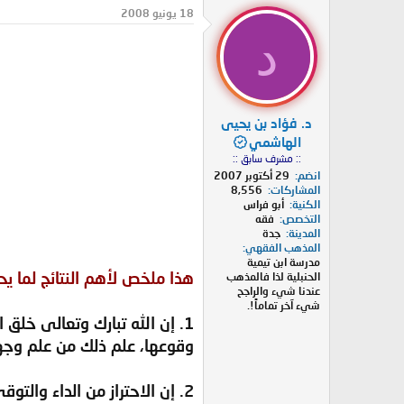
د
ر
18 يونيو 2008
ئ
ي
د
ا
خ
ل
ا
م
ل
و
ب
ض
د
د. فؤاد بن يحيى
و
ء
ع
الهاشمي
:: مشرف سابق ::
انضم
29 أكتوبر 2007
المشاركات
8,556
الكنية
أبو فراس
التخصص
فقه
المدينة
جدة
المذهب الفقهي
مدرسة ابن تيمية
هذا ملخص لأهم النتائج لما يح
الحنبلية لذا فالمذهب
عندنا شيء والراجح
شيء آخر تماماً!.
1. إن الله تبارك وتعالى خلق
وقوعها، علم ذلك من علم وجهله
2. إن الاحتراز من الداء وال