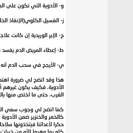
‌و- الأدوية التي تكون على ال
‌ز- الغسيل الكلوي(الإنفاذ ال
‌ح- الإبر الوريدية إن كانت عل
‌ط- إعطاء المريض الدم يفسد
‌ي- الأرجح في سحب الدم أنه 
هذا وقد اتضح لي ضرورة اهتم
الأدوية، فكيف يكون غيرهم أ
الغرب، حتى ما اختص منها بالت
كما اتضح لي وجوب سعي الأمة
كالخمر والخنزير ضمن الأدوية 
حكرا لأعدائنا فيتخذونها سلاح
كله بما وهبها الله من خيرا