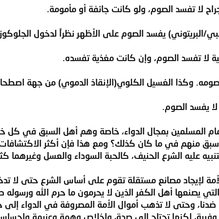
جراح لا تفسد الصوم، ولو كانت جائفة أو مأمومة.
خلبي/البريتوني) يفسد الصوم على الأظهر نظراً لدخول الجلوكوز 
اجية لا تفسد الصوم، وإن كانت مغذية تفسده.
 صومه. وكذا الغسيل الكلوي(الإنقاذ الدموي) من جهة اصطحاب
لا يفسد الصوم.
ام المسلمين بمجال الدواء، خاصة وهم أهل السبق في كل خ
سبق منهم في ما كان كذلك؟ ومع هذا فإن أكثر الاكتشافات و
نبيه عليه الشرع الحنيف، كالحبة السوداء والعسل وغيرهما كثي
 لإيجاد مصانع مستقلة تقوم على أساس الشرع حتى لا تدخل
التي يصنعها أهل الكفر الذين لا يحرمون ما حرم الله ورسوله 
ا ضدنا، وحتى لا تذهب أموال الأمة المصروفة في الدواء إلى خز
ت وفيرة، لكنها تحتاج إلى صدق وإخلاص وهمة وعزيمة وإحساس