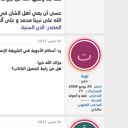
عسى أن يعي أهل الشأن في ال
الله على نبينا محمد و على آ
المصدر: الدرر السنية.
26 مارس 2012
ت
رد: أحكام الأدوية في الشريعة الإ
جزاك الله خيرا .
هل من رابط لتحميل الكتاب؟
توبة
:: متابع ::
انضم
20 يونيو 2008
المشاركات
77
التخصص
فقه و أصوله
المدينة
-------
المذهب الفقهي
مالكي
26 مارس 2012