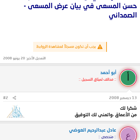
حسن المسعى في بيان عرض المسعى -
الصمداني
يجب أن تكون مسجلاً لمشاهدة الروابط
التعديل الأخير:
20 يونيو 2008
أبو أحمد
أ
:: مخالف لميثاق التسجيل ::
13 ديسمبر 2008
#2
شكرا لك
من الأعماق ،واتمنى لك التوفيق
عادل عبدالرحيم العوضي
ع
:: متخصص ::