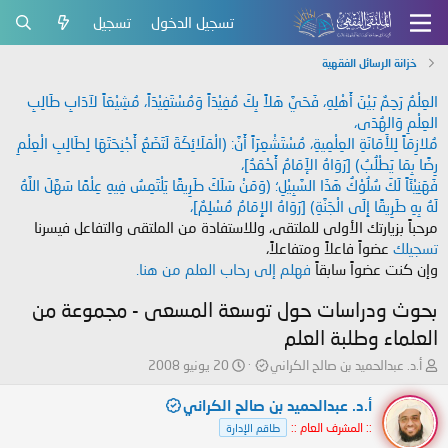
تسجيل الدخول
تسجيل
خزانة الرسائل الفقهية
العِلْمُ رَحِمٌ بَيْنَ أَهْلِهِ، فَحَيَّ هَلاً بِكَ مُفِيْدَاً وَمُسْتَفِيْدَاً، مُشِيْعَاً لآدَابِ طَالِبِ
العِلْمِ وَالهُدَى،
مُلازِمَاً لِلأَمَانَةِ العِلْمِيةِ، مُسْتَشْعِرَاً أَنَّ: (الْمَلَائِكَةَ لَتَضَعُ أَجْنِحَتَهَا لِطَالِبِ الْعِلْمِ
رِضًا بِمَا يَطْلُبُ) [رَوَاهُ الإَمَامُ أَحْمَدُ]،
فَهَنِيْئَاً لَكَ سُلُوْكُ هَذَا السَّبِيْلِ؛ (وَمَنْ سَلَكَ طَرِيقًا يَلْتَمِسُ فِيهِ عِلْمًا سَهَّلَ اللَّهُ
لَهُ بِهِ طَرِيقًا إِلَى الْجَنَّةِ) [رَوَاهُ الإِمَامُ مُسْلِمٌ]،
مرحباً بزيارتك الأولى للملتقى، وللاستفادة من الملتقى والتفاعل فيسرنا
تسجيلك
عضواً فاعلاً ومتفاعلاً،
وإن كنت عضواً سابقاً
فهلم إلى رحاب العلم من هنا.
بحوث ودراسات حول توسعة المسعى - مجموعة من
العلماء وطلبة العلم
ب
ت
أ.د. عبدالحميد بن صالح الكراني
20 يونيو 2008
ا
ا
د
ر
أ.د. عبدالحميد بن صالح الكراني
ئ
ي
:: المشرف العام ::
طاقم الإدارة
ا
خ