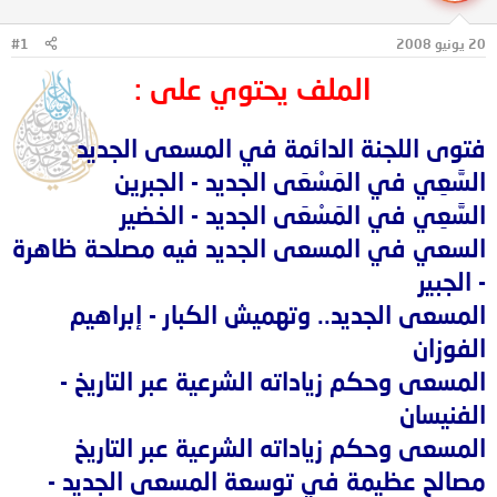
ل
ا
م
ل
20 يونيو 2008
#1
و
ب
ض
د
الملف يحتوي على :
و
ء
ع
فتوى اللجنة الدائمة في المسعى الجديد
السَّعِي في المَسْعَى الجديد - الجبرين
السَّعِي في المَسْعَى الجديد - الخضير
السعي في المسعى الجديد فيه مصلحة ظاهرة
- الجبير
المسعى الجديد.. وتهميش الكبار - إبراهيم
الفوزان
المسعى وحكم زياداته الشرعية عبر التاريخ -
الفنيسان
المسعى وحكم زياداته الشرعية عبر التاريخ
مصالح عظيمة في توسعة المسعى الجديد -