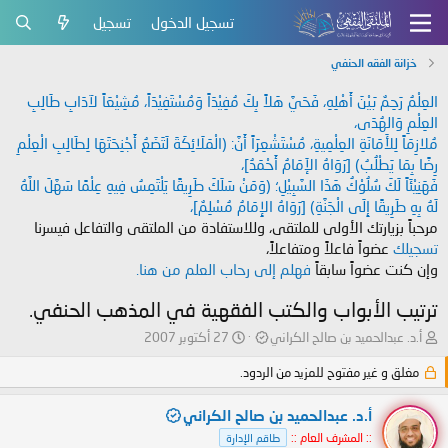
تسجيل الدخول
تسجيل
خزانة الفقه الحنفي
العِلْمُ رَحِمٌ بَيْنَ أَهْلِهِ، فَحَيَّ هَلاً بِكَ مُفِيْدَاً وَمُسْتَفِيْدَاً، مُشِيْعَاً لآدَابِ طَالِبِ
العِلْمِ وَالهُدَى،
مُلازِمَاً لِلأَمَانَةِ العِلْمِيةِ، مُسْتَشْعِرَاً أَنَّ: (الْمَلَائِكَةَ لَتَضَعُ أَجْنِحَتَهَا لِطَالِبِ الْعِلْمِ
رِضًا بِمَا يَطْلُبُ) [رَوَاهُ الإَمَامُ أَحْمَدُ]،
فَهَنِيْئَاً لَكَ سُلُوْكُ هَذَا السَّبِيْلِ؛ (وَمَنْ سَلَكَ طَرِيقًا يَلْتَمِسُ فِيهِ عِلْمًا سَهَّلَ اللَّهُ
لَهُ بِهِ طَرِيقًا إِلَى الْجَنَّةِ) [رَوَاهُ الإِمَامُ مُسْلِمٌ]،
مرحباً بزيارتك الأولى للملتقى، وللاستفادة من الملتقى والتفاعل فيسرنا
تسجيلك
عضواً فاعلاً ومتفاعلاً،
وإن كنت عضواً سابقاً
فهلم إلى رحاب العلم من هنا.
ترتيب الأبواب والكتب الفقهية في المذهب الحنفي.
ب
ت
أ.د. عبدالحميد بن صالح الكراني
27 أكتوبر 2007
ا
ا
د
مغلق و غير مفتوح للمزيد من الردود.
ر
ئ
ي
ا
خ
أ.د. عبدالحميد بن صالح الكراني
ل
ا
:: المشرف العام ::
طاقم الإدارة
م
ل