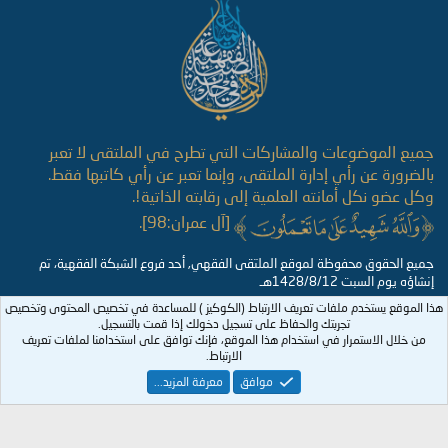
S
جميع الموضوعات والمشاركات التي تطرح في الملتقى لا تعبر
بالضرورة عن رأي إدارة الملتقى، وإنما تعبر عن رأي كاتبها فقط.
وكل عضو نكل أمانته العلمية إلى رقابته الذاتية!.
[آل عمران:98].
جميع الحقوق محفوظة لموقع الملتقى الفقهي, أحد فروع الشبكة الفقهية، تم
إنشاؤه يوم السبت 1428/8/12هـ
هذا الموقع يستخدم ملفات تعريف الارتباط (الكوكيز ) للمساعدة في تخصيص المحتوى وتخصيص
تجربتك والحفاظ على تسجيل دخولك إذا قمت بالتسجيل.
من خلال الاستمرار في استخدام هذا الموقع، فإنك توافق على استخدامنا لملفات تعريف
الارتباط.
موافق
معرفة المزيد...