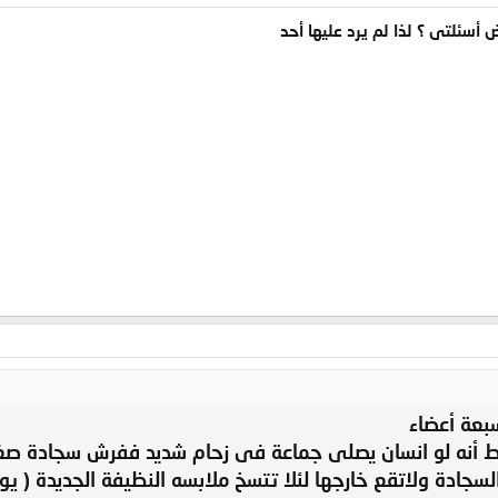
 أسئلتى ؟ لذا لم يرد عليها أحد
بعة أعضاء
 أنه لو انسان يصلى جماعة فى زحام شديد ففرش سجادة صغي
جادة ولاتقع خارجها لئلا تتسخ ملابسه النظيفة الجديدة ( يوم 