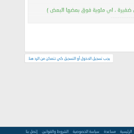
ضفيرة ، اي ملوية فوق بعضها البعض )
-------------
 بعض الصحابة رضي الله عنهم كان لا يسدل
يجب تسجيل الدخول أو التسجيل كي تتمكن من الرد هنا.
! وماذا عن ما درسناه أن السجود ركن من
لكنه لم يضع أنفه .
الرئيسية
مساعدة
سياسة الخصوصية
الشروط والقوانين
إتصل بنا