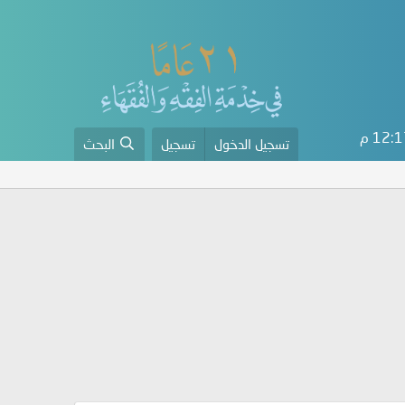
12: م
تسجيل الدخول
تسجيل
البحث