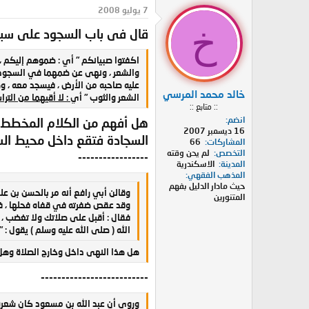
د
ر
7 يوليو 2008
ئ
ي
خ
قال فى باب السجود على سبع
ا
خ
ل
ا
م
ل
اكفتوا صبيانكم " أي : ضموهم إليكم ، 
و
ب
والشعر ، ونهى عن ضمهما في السجود
ض
د
عليه صاحبه من الأرض ، فيسجد معه ، و
خالد محمد المرسي
و
ء
الشعر والثوب " أي
: لا أقيهما من التر
:: متابع ::
ع
انضم
هل أفهم من الكلام المخطط 
16 ديسمبر 2007
السجادة فتقع داخل محيط السجا
المشاركات
66
التخصص
لم يحن وقته
-----------------
المدينة
الاسكندرية
المذهب الفقهي
حيث مادار الدليل بفهم
وقالن أبي رافع أنه مر بالحسن بن عل
المتنورين
وقد عقص ضفرته في قفاه فحلها ، فا
فقال : أقبل على صلاتك ولا تغضب 
الله ( صلى الله عليه وسلم ) يقول : 
هل هذا النهى داخل وخارج الصلاة وهل 
--------------------------
وروي أن عبد الله بن مسعود كان شعره ي