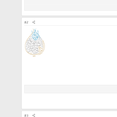
#2
#3