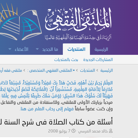
الرئيسية
المنتديات
ما الجديد
الأعضاء
المشاركات الجديدة
بحث بالمنتديات
الرئيسية
المنتديات
• الملتقى الفقهي المتخصص :
ملتقى فقه أرك
العِلْمُ رَحِمٌ بَيْنَ أَهْلِهِ، فَحَيَّ هَلاً بِكَ مُفِيْدَاً وَمُسْتَفِيْدَاً، مُشِيْعَاً لآ
مُلازِمَاً لِلأَمَانَةِ العِلْمِيةِ، مُسْتَشْعِرَاً أَنَّ: (الْمَلَائِكَةَ لَتَضَعُ أَجْنِحَتَهَا لِ
فَهَنِيْئَاً لَكَ سُلُوْكُ هَذَا السَّبِيْلِ؛ (وَمَنْ سَلَكَ طَرِيقًا يَلْتَمِسُ فِيهِ عِلْمًا سَ
مرحباً بزيارتك الأولى للملتقى، وللاستفادة من الملتقى والتفاعل
وإن كنت عضواً سابقاً
فهلم إلى رحاب العلم من هنا.
أسئلة من كتاب الصلاة فى شرح السنة ل
ب
ت
خالد محمد المرسي
7 يوليو 2008
ا
ا