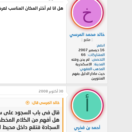
خ
هل انا لم أختر المكان المناسب لعرض
خالد محمد المرسي
:: متابع ::
انضم
16 ديسمبر 2007
المشاركات
66
التخصص
لم يحن وقته
المدينة
الاسكندرية
المذهب الفقهي
حيث مادار الدليل بفهم
المتنورين
30 أكتوبر 2008
أ
خالد المرسى قال:
قال فى باب السجود على س
هل أفهم من الكلام المخطط
السجادة فتقع داخل محيط الس
أحمد بن فخري