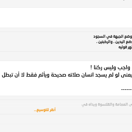
 وضع الجبهة في السجود
ضع اليدين ، والركبتين ،
ر قوليه
اجب وليس ركنا !
عنى لو لم يسجد انسان صلاته صحيحة ويأثم فقط لا أن تبطل ! 
------
ى العمامة والقلنسوة ويداه في
أنقر للتوسيع...