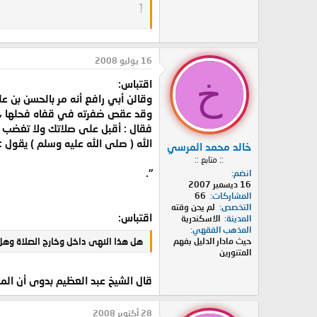
[
quote]وكان ابن عمر يضع كفيه على الذي يضع عليه جبهته. [/quote
]
16 يوليو 2008
لماذا يضع كفيه هكذا ؟ ثم أنه بهذا ا
خ
--------------------------------------
اقتباس:
وقالن أبي رافع أنه مر بالحسن بن ع
وقال أبو الشعثاء : رأيت ابن عمر إ
وقد عقص ضفرته في قفاه فحلها ، ف
فقلت له فيه ، فقال : إن أنفي من 
فقال : أقبل على صلاتك ولا تغضب
أشين وجهي. حر الوجه : ما بدا من ا
الله ( صلى الله عليه وسلم ) يقول 
خالد محمد المرسي
طيبة.
:: متابع ::
".
انضم
أليس يشين وجهه لله تعالى فما وجه
16 ديسمبر 2007
المشاركات
66
التخصص
لم يحن وقته
وعامة الفقهاء على أن كشف اليدين
اقتباس:
المدينة
الاسكندرية
المذهب الفقهي
وهل كشف القدمين فى الصلاة واجب
حيث مادار الدليل بفهم
هل هذا النهى داخل وخارج الصلاة وهل 
المتنورين
قال الشيخ عبد العظيم بدوى أن ال
28 أكتوبر 2008