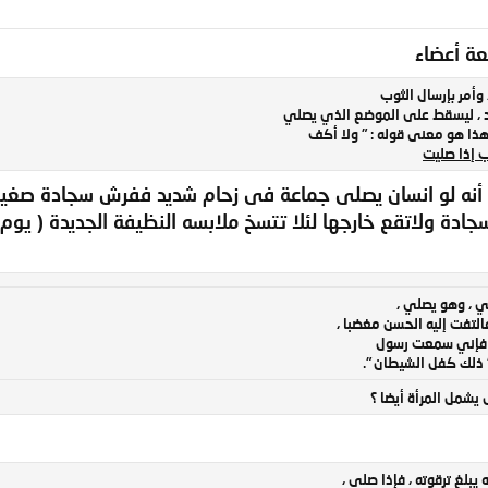
ة أعضاء
وأمر بإرسال الثوب
 ، ليسقط على الموضع الذي يصلي
هذا هو معنى قوله : " ولا أكف
اب إذا صليت
أنه لو انسان يصلى جماعة فى زحام شديد ففرش سجادة صغير
دة ولاتقع خارجها لئلا تتسخ ملابسه النظيفة الجديدة ( يوم ا
ي ، وهو يصلي ،
لتفت إليه الحسن مغضبا ،
، فإني سمعت رسول
" ذلك كفل الشيطان ".
يشمل المرأة أيضا ؟
بلغ ترقوته ، فإذا صلى ،