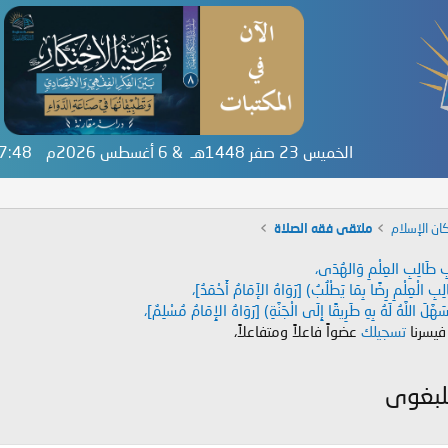
الخميس 23 صفر 1448هـ & 6 أغسطس 2026م
17:49
ان الإسلام
ملتقى فقه الصلاة
دَابِ طَالِبِ العِلْمِ وَالهُدَى،
طَالِبِ الْعِلْمِ رِضًا بِمَا يَطْلُبُ) [رَوَاهُ الإَمَامُ أَحْمَدُ]،
هَّلَ اللَّهُ لَهُ بِهِ طَرِيقًا إِلَى الْجَنَّةِ) [رَوَاهُ الإِمَامُ مُسْلِمٌ]،
 فيسرنا
تسجيلك
عضواً فاعلاً ومتفاعلاً،
لبغوى