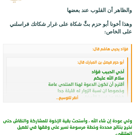
والظاهر أن القلوب عند بعضها
وهذا أخونا أبو حزم بثَّ شكاة على غرار شكاتك فراسلني
على الخاص:
فؤاد يحيى هاشم قال:
أبو حزم فيصل بن المبارك قال:
أخي الحبيب فؤاد
سلام الله عليكم
أقترح أن تكون الدعوة لهذا المنتدى عامة
وخصوصا ان نسبة الزوار له قليلة جدا
فضلا عن نسبة الأعضاء
أنقر للتوسيع...
و الله أعلم
محبكم
أنقر للتوسيع...
فيصل بن المبارك أبو حزم
ولي عودة إن شاء الله ، وأستحث بقية الإخوة للمشاركة والنقاش حتى
فأجبته:
نخرج بنتائج محددة وخطة مرسومة نسير على وفقها في تفعيل
الملتقى.