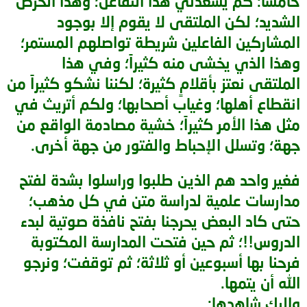
خامساً: كم يسعدني هذا التفاعل؛ وهذا الحرص
الشديد؛ لكن الملتقى لا يقوم إلا بوجود
المشاركين الفاعلين شريطة تواصلهم المستمر؛
وهذا الذي يخشى منه كثيراً؛ وفي هذا
الملتقى نعتز بأقلامٍ كثيرة؛ لكننا نشكو كثيراً من
انقطاع أهلها؛ وغياب أصحابها؛ ولكم أتريث في
مثل هذا الأمر كثيراً؛ خشية مصادمة الواقع من
جهة؛ وتسلل الإحباط والفتور من جهة أخرى.
فغير واحد هم الذين طلبوا وراسلوا بشدة لفتح
مدارسات علمية لدراسة متن في كل مذهب؛
حتى كاد البعض يحرجنا بفتح نافذة صوتية لبدء
الدروس!!؛ ثم حين فتحت المدارسة المكتوبة
فرحنا بها أسبوعين أو ثلاثة؛ ثم توقفت؛ ونرجو
الله أن يتمها.
وإليك شاهدها: