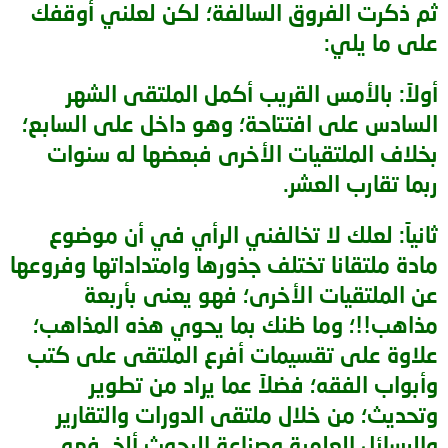
ثم ذكرت الفروق السالفة؛ لكن لعلني أوقفك
وهذه هي الأهداف المنشودة من الموقع والتي
على ما يلي:
ذكرها الشيخ عبد الحميد الكراني المشرف العام على
الموقع :
أولاً: بالأمس القريب أكمل الملتقى الشهر
يجب أن تكون مسجلاً لمشاهدة الروابط
السادس على افتتاحة؛ وهو داخل على السابع؛
لكني أرجو تفعيل هذه الأهداف عملياً وهذا يستلزم
بخلاف الملتقيات الأخرى فبعضها له سنوات
الجهد والتعب بلا شك لكن من انتصب لهذا وتحمل
ربما تقارب العشر.
مسؤليته فإنه يتوجب عليه القيام به على أتم وجه .
ثانياً: لعلك لا تخالفني الرأي في أن موضوع
قد يكون هذا الكلام قاسيا نوعاً ما لكني _ والله يعلم _
لم أقل هذا إلا طلباً للنهوض بهذا الموقع وحرصاً على
مادة ملتقانا تختلف جذورها وامتداداتها وفروعها
نجاحه واستمراره .
عن الملتقيات الأخرى؛ فهو يعنى بأربعة
مذاهب!!؛ وما ظنك بما يحوي هذه المذاهب؛
والموضوع تحت نظر المشرفين الكرام إن شاءوا حذفوه
أو أبقوه فالأمر راجع إليهم والله الموفق
علاوة على تقسيمات أفرع الملتقى على كتب
وأبواب الفقه؛ فضلاً عما يراد من تطوير
وتحديث؛ من خلال ملتقى الدورات والتقارير
والرسائل العلمية وصناعة البحوث ألخ. فهو