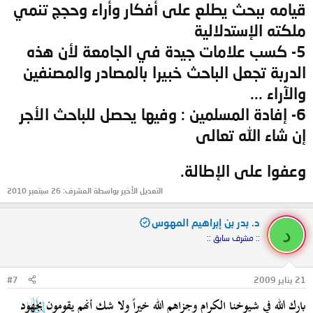
قيامه ببحث يطلع على أفكار وأراء وحجج تنمي
ملكته الإستدلالية
5- كسب علامات جيدة في الجامعة لأن هذه
الدربة تجعل الباحث خبيرا بالمصادر والمصنفين
والآراء ...
6- إفادة المسلمين : وفيها يحصل للباحث الأجر
إن شاء الله تعالى
وعفوا على الإطالة.
التعديل الأخير بواسطة المشرف:
26 سبتمبر 2010
د. بدر بن إبراهيم المهوس
د
:: مشرف سابق ::
21 يناير 2009
#7
بارك الله في شيوخنا الكرام وجزاهم الله خيراً ولا شك أنهم يقومون بجهود