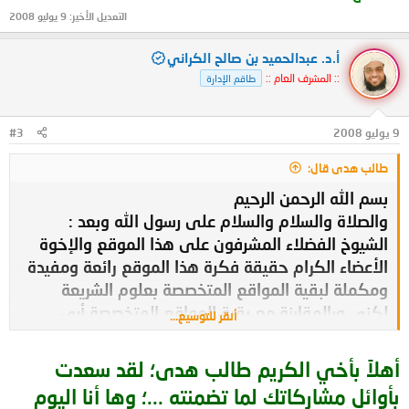
بارك الله فيك على حرصك واهمتمامك
التعديل الأخير:
9 يوليو 2008
أ.د. عبدالحميد بن صالح الكراني
أسأل الله عز وجل أن يجعلك مفتاحا للخير ومغلاقا للشر
:: المشرف العام ::
طاقم الإدارة
سأحيل هذا الاقتراح إلى الإدارة
9 يوليو 2008
#3
وأظن أنه قد اقترب موعد الدعوة العامة لكن بعض الأقسام تحتاج
طالب هدى قال:
إلى إكمال
بسم الله الرحمن الرحيم
والصلاة والسلام والسلام على رسول الله وبعد :
كما أننا نحتاج إلى بعض الأعضاء الفاعلين حتى نستطيع أن نسيطر
الشيوخ الفضلاء المشرفون على هذا الموقع والإخوة
على الحركة العلمية للملتقى
الأعضاء الكرام حقيقة فكرة هذا الموقع رائعة ومفيدة
ومكملة لبقية المواقع المتخصصة بعلوم الشريعة
لأن كثرة الأعضاء ستشتت جهود الإخوة .
لكني وبالمقارنة مع بقية المواقع المتخصصة أرى
أنقر للتوسيع...
خمولاً في هذا الموقع مما قد يكون سبباً في وئد هذا
الموقع وموته فغالب الأوقات لا يتجاوز عدد المتواجدين
كما أن عدم متابعة الموضوعات الجديدة سيفقد الملتقى
رسالته
أهلاً بأخي الكريم طالب هدى؛ لقد سعدت
من تحرير المعلومة الفقهية
.
في الموقع أربعة أو خمسة ، وكل موقع يعتمد على
بأوائل مشاركاتك لما تضمنته ...؛ وها أنا اليوم
ثلاثة أمور : المشرفين والأعضاء والموضوعات المطروحة