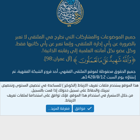
جميع الموضوعات والمشاركات التي تطرح في الملتقى لا تعبر
بالضرورة عن رأي إدارة الملتقى، وإنما تعبر عن رأي كاتبها فقط.
وكل عضو نكل أمانته العلمية إلى رقابته الذاتية!.
[آل عمران:98].
جميع الحقوق محفوظة لموقع الملتقى الفقهي, أحد فروع الشبكة الفقهية، تم
إنشاؤه يوم السبت 1428/8/12هـ
هذا الموقع يستخدم ملفات تعريف الارتباط (الكوكيز ) للمساعدة في تخصيص المحتوى وتخصيص
تجربتك والحفاظ على تسجيل دخولك إذا قمت بالتسجيل.
من خلال الاستمرار في استخدام هذا الموقع، فإنك توافق على استخدامنا لملفات تعريف
الارتباط.
موافق
معرفة المزيد...