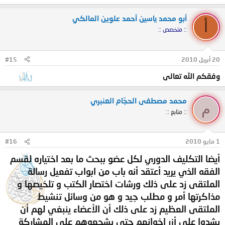
أبو محمد ياسين أحمد علوين المالكي
أ
:: متخصص ::
20 أبريل 2010
#15
وفقكم الله تعالى
محمد مصطفى الحجّام العنبري
م
:: متابع ::
1 مايو 2010
#16
أيضا التكليف الدوري لكل عضو ببحث ما بعد اختياره لقسم
الفقه الذي يريد أعتقد أنه باب من ابواب تفعيل رسالة
الملتقى زد على ذلك ورشات اختصار الكتب و تلخيصها و
مذاكرتها أمر و مطلب جيد و هو من وسائل تنشيط
الملتقى العظيم زد على ذلك أن الأعضاء ينبغي لهم أن
يشدوا على أزر إخوانهم حتى يشجعوهم على المشاركة