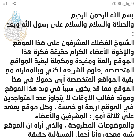
9 يوليو 2008
#1
و
ب
ض
د
بسم الله الرحمن الرحيم
و
ء
ع
والصلاة والسلام والسلام على رسول الله وبعد
:
الشيوخ الفضلاء المشرفون على هذا الموقع
والإخوة الأعضاء الكرام حقيقة فكرة هذا
الموقع رائعة ومفيدة ومكملة لبقية المواقع
المتخصصة بعلوم الشريعة لكني وبالمقارنة مع
بقية المواقع المتخصصة أرى خمولاً في هذا
الموقع مما قد يكون سبباً في وئد هذا الموقع
وموته فغالب الأوقات لا يتجاوز عدد المتواجدين
في الموقع أربعة أو خمسة ، وكل موقع يعتمد
على ثلاثة أمور : المشرفين والأعضاء
والموضوعات المطروحة ، والذي أراه أن الموقع
شبه مهجور وأنا أحمل المسؤلية حقيقة