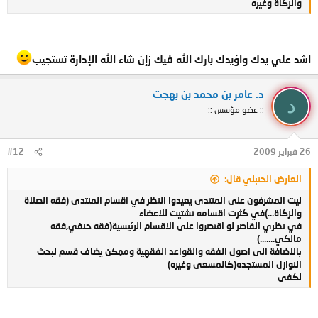
والزكاة وغيره
اشد علي يدك واؤيدك بارك الله فيك زإن شاء الله الإدارة تستجيب
د. عامر بن محمد بن بهجت
د
:: عضو مؤسس ::
26 فبراير 2009
#12
العارض الحنبلي قال:
ليت المشرفون على المنتدى يعيدوا النظر في اقسام المنتدى (فقه الصلاة
والزكاة...)في كثرت اقسامه تشتيت للاعضاء
في نظري القاصر لو اقتصروا على الاقسام الرئيسية(فقه حنفي,فقه
مالكي.......)
بالاضافة الى اصول الفقه والقواعد الفقهية وممكن يضاف قسم لبحث
النوازل المستجده(كالمسعى وغيره)
لكفى