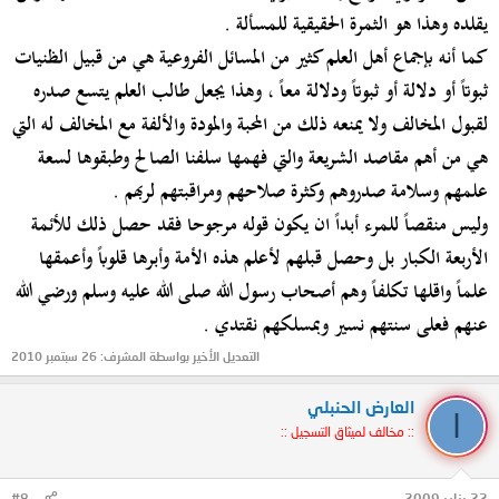
يقلده وهذا هو الثمرة الحقيقية للمسألة .
كما أنه بإجماع أهل العلم كثير من المسائل الفروعية هي من قبيل الظنيات
ثبوتاً أو دلالة أو ثبوتاً ودلالة معاً ، وهذا يجعل طالب العلم يتسع صدره
لقبول المخالف ولا يمنعه ذلك من المحبة والمودة والألفة مع المخالف له التي
هي من أهم مقاصد الشريعة والتي فهمها سلفنا الصالح وطبقوها لسعة
علمهم وسلامة صدروهم وكثرة صلاحهم ومراقبتهم لربهم .
وليس منقصاً للمرء أبداً ان يكون قوله مرجوحا فقد حصل ذلك للأئمة
الأربعة الكبار بل وحصل قبلهم لأعلم هذه الأمة وأبرها قلوباً وأعمقها
علماً واقلها تكلفاً وهم أصحاب رسول الله صلى الله عليه وسلم ورضي الله
عنهم فعلى سنتهم نسير وبمسلكهم نقتدي .
التعديل الأخير بواسطة المشرف:
26 سبتمبر 2010
العارض الحنبلي
ا
:: مخالف لميثاق التسجيل ::
22 يناير 2009
#8