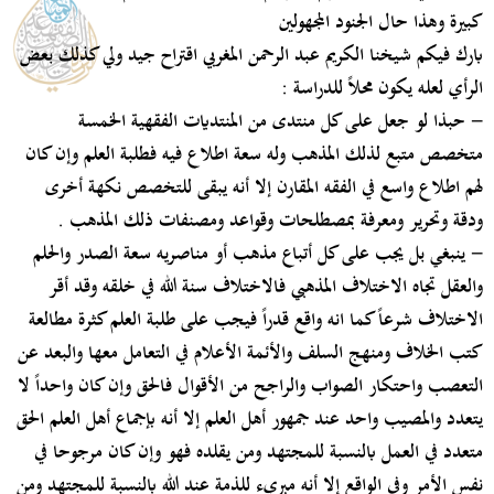
كبيرة وهذا حال الجنود المجهولين
بارك فيكم شيخنا الكريم عبد الرحمن المغربي اقتراح جيد ولي كذلك بعض
الرأي لعله يكون محلاً للدراسة :
- حبذا لو جعل على كل منتدى من المنتديات الفقهية الخمسة
متخصص متبع لذلك المذهب وله سعة اطلاع فيه فطلبة العلم وإن كان
لهم اطلاع واسع في الفقه المقارن إلا أنه يبقى للتخصص نكهة أخرى
ودقة وتحرير ومعرفة بمصطلحات وقواعد ومصنفات ذلك المذهب .
- ينبغي بل يجب على كل أتباع مذهب أو مناصريه سعة الصدر والحلم
والعقل تجاه الاختلاف المذهبي فالاختلاف سنة الله في خلقه وقد أقر
الاختلاف شرعاً كما انه واقع قدراً فيجب على طلبة العلم كثرة مطالعة
كتب الخلاف ومنهج السلف والأئمة الأعلام في التعامل معها والبعد عن
التعصب واحتكار الصواب والراجح من الأقوال فالحق وإن كان واحداً لا
يتعدد والمصيب واحد عند جمهور أهل العلم إلا أنه بإجماع أهل العلم الحق
متعدد في العمل بالنسبة للمجتهد ومن يقلده فهو وإن كان مرجوحا في
نفس الأمر وفي الواقع إلا أنه مبريء للذمة عند الله بالنسبة للمجتهد ومن