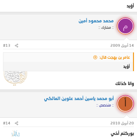
أؤيد
محمد محمود أمين
م
:: مشارك ::
14 أبريل 2009
#13
عامر بن بهجت قال:
أؤيد
وانا كذلك
أبو محمد ياسين أحمد علوين المالكي
أ
:: متخصص ::
20 أبريل 2010
#14
بوركتم أخي