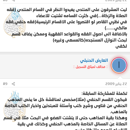
ليت المشرفون على المنتدى يعيدوا النظر في اقسام المنتدى (فقه
الصلاة والزكاة...)في كثرت اقسامه تشتيت للاعضاء
في نظري القاصر لو اقتصروا على الاقسام الرئيسية(فقه حنفي,فقه
مالكي.......)
بالاضافة الى اصول الفقه والقواعد الفقهية وممكن يضاف قسم
لبحث النوازل المستجده(كالمسعى وغيره)
لكفى
العارض الحنبلي
ا
:: مخالف لميثاق التسجيل ::
22 يناير 2009
#9
تكملة للمشاركة السابقة:
فيكون القسم الحنفي (مثلا)مخصص لمناقشة كل ما يخص المذهب
الحنفي من فتاوى وشرح كتب وأسئلة للمبتدئين واخبار الكتب الخاصة
بالمذهب.
وهكذا بقية المذاهب حتى لا يتشتت العضو في البحث مثلا في قسم
الصلاة عن المسائل الخاصة بالمذهب الحنفي وكذلك في بقية
الاقسام الصوم والزكاة وغيره