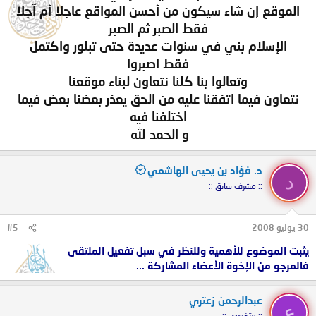
الموقع إن شاء سيكون من أحسن المواقع عاجلا أم آجلا
فقط الصبر ثم الصبر
الإسلام بني في سنوات عديدة حتى تبلور واكتمل
فقط اصبروا
وتعالوا بنا كلنا نتعاون لبناء موقعنا
نتعاون فيما اتفقنا عليه من الحق يعذر بعضنا بعض فيما
اختلفنا فيه
و الحمد لله
د. فؤاد بن يحيى الهاشمي
د
:: مشرف سابق ::
30 يوليو 2008
#5
يثبت الموضوع للأهمية وللنظر في سبل تفعيل الملتقى
فالمرجو من الإخوة الأعضاء المشاركة ...
عبدالرحمن زعتري
ع
:: متخصص ::