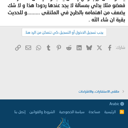
فعضو مثلا يدلي بمسألة لا يجد عندها ردودا هذا و لا شك
يضعف من اهتمامه بالطرح في الملتقى .........و للحديث
بقية ان شاء الله .
يجب تسجيل الدخول أو التسجيل كي تتمكن من الرد هنا.
X
فيسبوك
Bluesky
LinkedIn
Reddit
Pinterest
Tumblr
WhatsApp
الرابط
البريد الإلكتروني
شارك:
ملتقى الاستشارات، والاقتراحات
Arabic
الرئيسية
مساعدة
سياسة الخصوصية
الشروط والقوانين
إتصل بنا
R
S
S