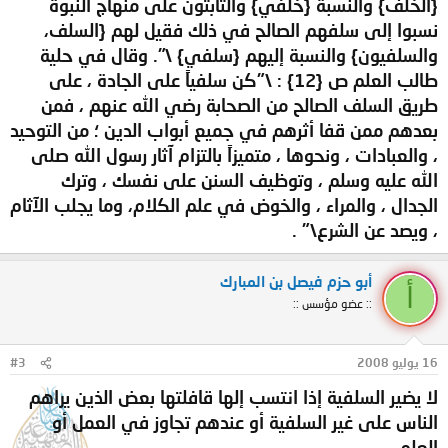
{الخلف} والنسبة {خلفي} والثابتون على منهاج النبوة
نسبوا إلى سلفهم الصالح في ذلك فقيل لهم {السلف،
والسلفيون} والنسبة إليهم {سلفي} \". وقال في حلية
طالب العلم ص {12} : \"كن سلفياً على الجادة ، على
طريق السلف الصالح من الصحابة رضي الله عنهم ، فمن
بعدهم ممن قفا أثرهم في جميع أبواب الدين ؛ من التوحيد
، والعبادات ، ونحوها ، متميزاً بالتزام آثار رسول الله صلى
الله عليه وسلم ، وتوظيف السنن على نفسك ، وترك
الجدال ، والمراء ، والخوض في علم الكلام، وما يجلب الآثام
، ويصد عن الشرع\" .
أبو حزم فيصل بن المبارك
أ
:: عضو مؤسس ::
16 يوليو 2008
#3
لا يضير السلفية إذا انتسب إلها قافلتها بعض الذين يراهم
الناس على غير السلفية أو عندهم تجاوز في العمل أو
العلم