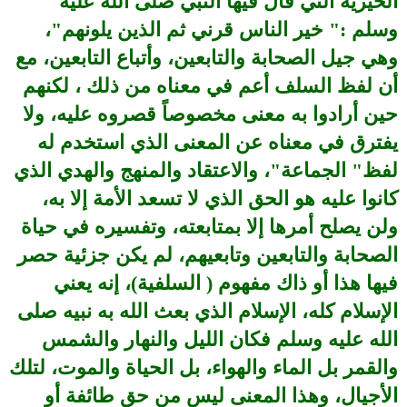
الخيرية التي قال فيها النبي صلى الله عليه
وسلم :" خير الناس قرني ثم الذين يلونهم"،
وهي جيل الصحابة والتابعين، وأتباع التابعين، مع
أن لفظ السلف أعم في معناه من ذلك ، لكنهم
حين أرادوا به معنى مخصوصاً قصروه عليه، ولا
يفترق في معناه عن المعنى الذي استخدم له
لفظ" الجماعة"، والاعتقاد والمنهج والهدي الذي
كانوا عليه هو الحق الذي لا تسعد الأمة إلا به،
ولن يصلح أمرها إلا بمتابعته، وتفسيره في حياة
الصحابة والتابعين وتابعيهم، لم يكن جزئية حصر
فيها هذا أو ذاك مفهوم ( السلفية)، إنه يعني
الإسلام كله، الإسلام الذي بعث الله به نبيه صلى
الله عليه وسلم فكان الليل والنهار والشمس
والقمر بل الماء والهواء، بل الحياة والموت، لتلك
الأجيال، وهذا المعنى ليس من حق طائفة أو