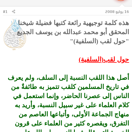
ل
ا
م
ل
16 يوليو 2008
#1
و
ب
ض
د
هذه كلمة توجيهية رائعة كتبها فضيلة شيخنا
و
ء
ع
المحقق أبو محمد عبدالله بن يوسف الجديع
"حول لقب (السلفية)"
حول لقب(السلفية)
أصل هذا اللقب النسبة إلى السلف، ولم يعرف
في تاريخ المسلمين كلقب تتميز به طائفةٌ من
الناس إلى عصرنا الحاضر، وإنما استعمل في
كلام العلماء على غير سبيل النسبة، وأريد به
منهاج الجماعة الأولى، وأتباعها العاصم من
التفرق، ويقصره كثير من العلماء على قرون