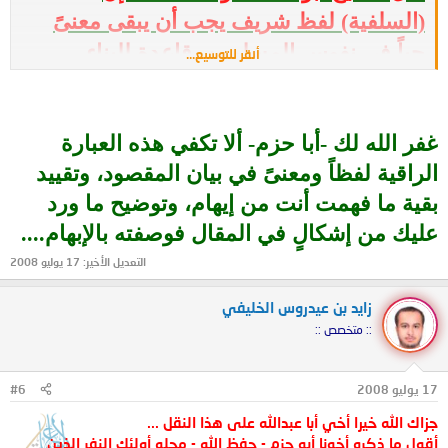
(السلفية) لفظ شريف يجب أن يبقى معنىً
حياً في نفوس المسلمين، قاعدة للبناء
أنقر للتوسيع...
وميزانا للسلوك في كل دعوة إصلاحية يقصد
أصحابُها الإحياء والتجديد على منهاج سليم،
غفر الله لك -أبا حزم- ألا تكفي هذه العبارة
فكلنا مقيس به في معناه الكامل السامي.."
.
الراقية لفظاً ومعنىً في بيان المقصود، وتقييد
بقية ما فهمت أنت من إيهام، وتوضيح ما ورد
عليك من إشكالٍ في المقال فوصفته بالإبهام....
التعديل الأخير:
17 يوليو 2008
زايد بن عيدروس الخليفي
:: متخصص ::
17 يوليو 2008
#6
جزاك الله خيرا أخي أبا عبدالله على هذا النقل ...
أقول ما ذكره أخونا أبو حزم - حفظ الله - محله أولئك النفر الذين