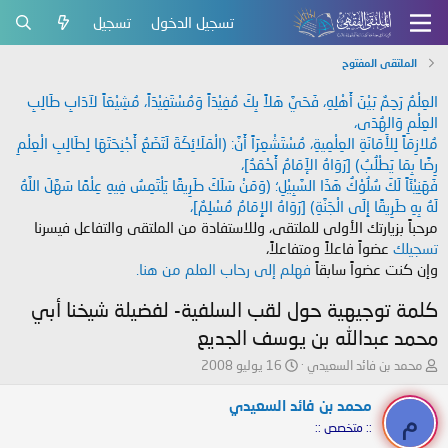
تسجيل الدخول
تسجيل
الملتقى المفتوح
العِلْمُ رَحِمٌ بَيْنَ أَهْلِهِ، فَحَيَّ هَلاً بِكَ مُفِيْدَاً وَمُسْتَفِيْدَاً، مُشِيْعَاً لآدَابِ طَالِبِ
العِلْمِ وَالهُدَى،
مُلازِمَاً لِلأَمَانَةِ العِلْمِيةِ، مُسْتَشْعِرَاً أَنَّ: (الْمَلَائِكَةَ لَتَضَعُ أَجْنِحَتَهَا لِطَالِبِ الْعِلْمِ
رِضًا بِمَا يَطْلُبُ) [رَوَاهُ الإَمَامُ أَحْمَدُ]،
فَهَنِيْئَاً لَكَ سُلُوْكُ هَذَا السَّبِيْلِ؛ (وَمَنْ سَلَكَ طَرِيقًا يَلْتَمِسُ فِيهِ عِلْمًا سَهَّلَ اللَّهُ
لَهُ بِهِ طَرِيقًا إِلَى الْجَنَّةِ) [رَوَاهُ الإِمَامُ مُسْلِمٌ]،
مرحباً بزيارتك الأولى للملتقى، وللاستفادة من الملتقى والتفاعل فيسرنا
تسجيلك
عضواً فاعلاً ومتفاعلاً،
وإن كنت عضواً سابقاً
فهلم إلى رحاب العلم من هنا.
كلمة توجيهية حول لقب السلفية- لفضيلة شيخنا أبي
محمد عبدالله بن يوسف الجديع
ب
ت
محمد بن فائد السعيدي
16 يوليو 2008
ا
ا
د
ر
محمد بن فائد السعيدي
م
ئ
ي
:: متخصص ::
ا
خ