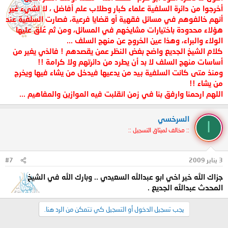
أخرجوا من دائرة السلفية علماء كبار وطلاب علم أفاضل ، لا لشيء غير
أنهم خالفوهم في مسائل فقهية أو قضايا فرعية، فصارت السلفية عند
هؤلاء محدودة باختيارات مشايخهم في المسائل، ومن ثم عُلق عليها
الولاء والبراء، وهذا عين الخروج عن منهج السلف ...
كلام الشيخ الجديع واضح بغض النظر عمن يقصدهم ! فالذي يغير من
أساسات منهج السلف لا بد أن يطرد من دائرتهم ولا كرامة !!
ومنذ متى كانت السلفية بيد من يدعيها فيدخل من يشاء فيها ويخرج
من يشاء !!
اللهم ارحمنا وارفق بنا في زمن انقلبت فيه الموازين والمفاهيم ...
السرخسي
ا
:: مخالف لميثاق التسجيل ::
3 يناير 2009
#7
جزاك الله خير اخي ابو عبدالله السعيدي .. وبارك الله في الشيخ
المحدث عبدالله الجديع .
يجب تسجيل الدخول أو التسجيل كي تتمكن من الرد هنا.