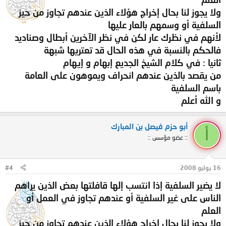
ولا يجوز لنا بحال إخراج هؤلاء الذين عندهم تجاوز من حيز
السلفية أو وسمهم بالعار عليها
لأنهم في نظرك عار لكن في نظر الآخرين أبطال وصناديد
فالحكم بالنسبة في هذه الحال قد تعتريها شبهة
ثانيا : في كلام الشيخ الجديع إبهام و إيهام
من يقصد بالذين عندهم انحراف ويموهون على العامة
باسم السلفية
و الله أعلم
أبو حزم فيصل بن المبارك
أ
:: عضو مؤسس ::
16 يوليو 2008
#4
لا يضير السلفية إذا انتسب إلها قافلتها بعض الذين يراهم
الناس على غير السلفية أو عندهم تجاوز في العمل أو
العلم
ولا يجوز لنا بحال إخراج هؤلاء الذين عندهم تجاوز من حيز