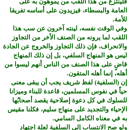
فلينتزع من هذا اللقب من يموهون به على
العامة والبسطاء، فيزيدون على أساسه تفريقا
للأمة.
وفي الوقت نفسه، لينته آخرون عن سب هذا
اللقب لما يرونه من الصنف الأخر من التجاوز
والانحراف، فإن ذلك التجاوز والخروج عن الجادة
ليس هو المنهاج السلفي، بل إن ذلك المنهاج
قاضٍ على هذا الصنف من الناس أنهم ليسوا من
أهله، إنما أهله المتقون.
إن (السلفية) لفظ شريف يجب أن يبقى معنى
حياً في نفوس المسلمين، قاعدة للبناء وميزانا
للسلوك في كل دعوة إصلاحية يقصد أصحابُها
الإحياء والتجديد على منهاج سليم، فكلنا مقيس
به في معناه الكامل السامي.
ولو صح الانتساب إلى السلفية لعلة اجتهاد