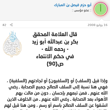
أبو حزم فيصل بن المبارك
أ
:: عضو مؤسس ::
16 يوليو 2008
#2
قال العلامة المحقق
بكر بن عبدالله أبو زيد
- رحمه الله -
في حكم الانتماء
ص{90}
وإذا قيل {السلف} أو {السلفيون} أو لجادتهم {السلفية} ،
فهي هنا نسبة إلى السلف الصالح جميع الصحابة ـ رضي
الله عنهم ـ فمن تبعهم بإحسان ، دون من مالت بهم
الأهواء بعد الصحابة ـ رضي الله عنهم ـ من الخلوف الذين
انشقوا عن السلف الصالح باسم أو رسم ، ومن هنا قيل لهم