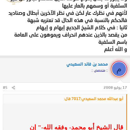
السلفية أو وسمهم بالعار عليها
لأنهم في نظرك عار لكن في نظر الآخرين أبطال وصناديد
فالحكم بالنسبة في هذه الحال قد تعتريه شبهة
ثانيا : في كلام الشيخ الجديع إبهام و إيهام
من يقصد بالذين عندهم انحراف ويموهون على العامة
باسم السلفية
و الله أعلم
محمد بن فائد السعيدي
م
:: متخصص ::
17 يوليو 2008
#5
أبو عبدالله محمد السعيدي;7017 قال:
قال الشيخ أبو محمد- وفقه الله-" إن