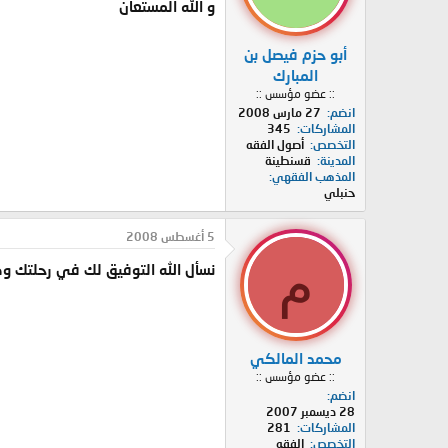
و الله المستعان
أبو حزم فيصل بن
المبارك
:: عضو مؤسس ::
انضم
27 مارس 2008
المشاركات
345
التخصص
أصول الفقه
المدينة
قسنطينة
المذهب الفقهي
حنبلي
5 أغسطس 2008
م
نسأل الله التوفيق لك في رحلتك وك
محمد المالكي
:: عضو مؤسس ::
انضم
28 ديسمبر 2007
المشاركات
281
التخصص
الفقه