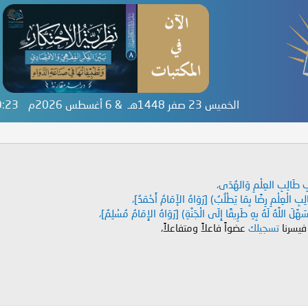
الخميس 23 صفر 1448هـ & 6 أغسطس 2026م
39:23
دَابِ طَالِبِ العِلْمِ وَالهُدَى،
طَالِبِ الْعِلْمِ رِضًا بِمَا يَطْلُبُ) [رَوَاهُ الإَمَامُ أَحْمَدُ]،
هَّلَ اللَّهُ لَهُ بِهِ طَرِيقًا إِلَى الْجَنَّةِ) [رَوَاهُ الإِمَامُ مُسْلِمٌ]،
 فيسرنا
تسجيلك
عضواً فاعلاً ومتفاعلاً،