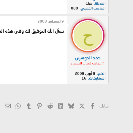
المدينة
مكة
المذهب الفقهي
000
9 أغسطس 2008
ح
نسأل الله التوفيق لك وفي هذه الم
حمد الدوسري
:: مخالف لميثاق التسجيل
::
انضم
8 أبريل 2008
المشاركات
16
X
فيسبوك
Bluesky
LinkedIn
Reddit
Pinterest
Tumblr
hatsApp
الب
شارك: