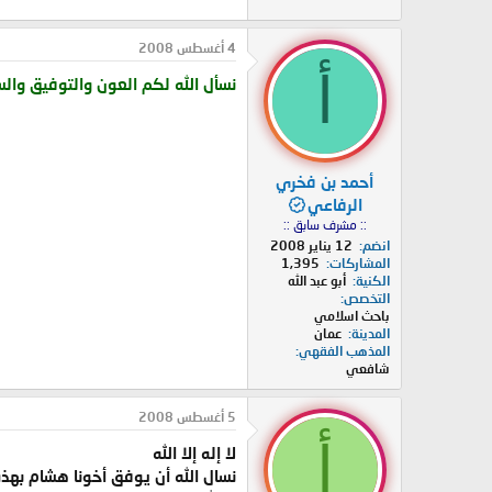
4 أغسطس 2008
أ
نسأل الله لكم العون والتوفيق والسد
أحمد بن فخري
الرفاعي
:: مشرف سابق ::
انضم
12 يناير 2008
المشاركات
1,395
الكنية
أبو عبد الله
التخصص
باحث اسلامي
المدينة
عمان
المذهب الفقهي
شافعي
5 أغسطس 2008
أ
لا إله إلا الله
نسال الله أن يوفق أخونا هشام بهذ