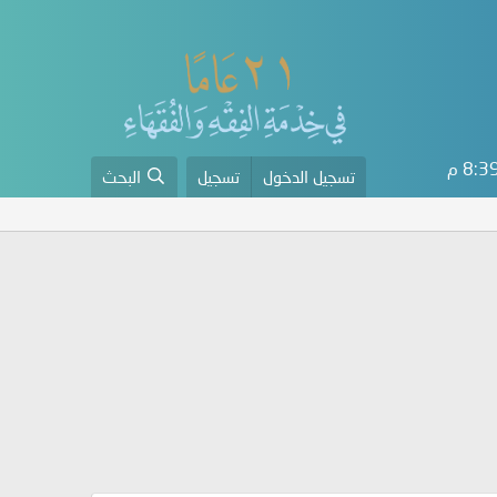
8: م
تسجيل الدخول
تسجيل
البحث