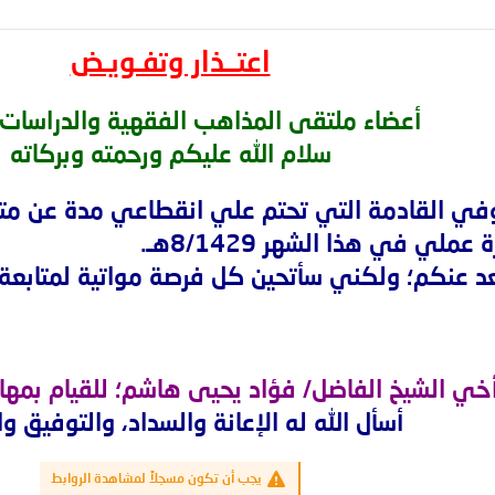
اعتــذار وتفـويـض
أعضاء ملتقى المذاهب الفقهية والدراسات 
سلام الله عليكم ورحمته وبركاته
وفي القادمة التي تحتم علي انقطاعي مدة عن متا
ملي في هذا الشهر 8/1429هـ.
بعد عنكم؛ ولكني سأتحين كل فرصة مواتية لمتابعة 
خي الشيخ الفاضل/ فؤاد يحيى هاشم؛ للقيام بمها
أسأل الله له الإعانة والسداد، والتوفيق وا
يجب أن تكون مسجلاً لمشاهدة الروابط