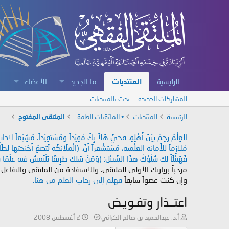
الرئيسية
المنتديات
ما الجديد
الأعضاء
المشاركات الجديدة
بحث بالمنتديات
الرئيسية
المنتديات
• الملتقيات العامة :
الملتقى المفتوح
العِلْمُ رَحِمٌ بَيْنَ أَهْلِهِ، فَحَيَّ هَلاً بِكَ مُفِيْدَاً وَمُسْتَفِيْدَاً، مُشِيْعَاً لآ
مُلازِمَاً لِلأَمَانَةِ العِلْمِيةِ، مُسْتَشْعِرَاً أَنَّ: (الْمَلَائِكَةَ لَتَضَعُ أَجْنِحَتَهَا لِ
فَهَنِيْئَاً لَكَ سُلُوْكُ هَذَا السَّبِيْلِ؛ (وَمَنْ سَلَكَ طَرِيقًا يَلْتَمِسُ فِيهِ عِلْمًا سَ
مرحباً بزيارتك الأولى للملتقى، وللاستفادة من الملتقى والتفاعل
وإن كنت عضواً سابقاً
فهلم إلى رحاب العلم من هنا.
اعتــذار وتفـويـض
ب
ت
أ.د. عبدالحميد بن صالح الكراني
2 أغسطس 2008
ا
ا