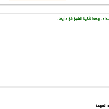
اد ، وكذا لأخينا الشيخ فؤاد أيضا .
ه المهمة