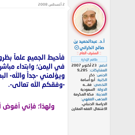
د
ر
2 أغسطس 2008
ئ
ي
ا
خ
ل
ا
م
ل
و
ب
ض
د
أ.د. عبدالحميد بن
و
ء
ع
صالح الكراني
:: المشرف العام ::
فأحيط الجميع علماً بظر
طاقم الإدارة
في اليمن؛ وابتداء مباشرة ع
انضم
23 أكتوبر 2007
المشاركات
9,285
ويؤلمني -جداً والله- ال
الجنس
ذكر
الكنية
أبو أسامة
-وفقكم الله تعالى-.
التخصص
فقـــه
الدولة
السعودية
المدينة
مكة المكرمة
المذهب الفقهي
الدراسة: الحنبلي،
ولهذا؛ فإني أفوض أ
الاشتغال: الفقه المقارن