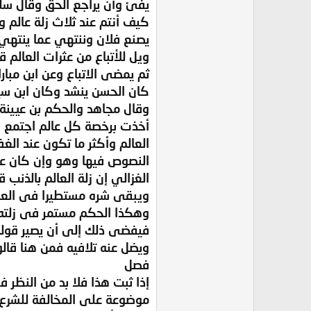
يفئ وأن يراجع الحق وقال سل
كيف أنتم عند ثلاث زلة عالم و
يصنع فلان وننتهي عما ينتهي 
ويل للأتباع من عثرات العالم 
ثم يمضى الاتباع وعن ابن مبار
كان الحسن ينشد وكان ابن سي
وقال مجاهد والحكم بن عيينة 
أخذت برخصة كل عالم اجتمع فيك
العالم وأكثر ما تكون عند ال
النصوص فيها وهو وإن كان على
الغزالي إن زلة العالم بالذنب
ويبقى شره مستطيرا فى العال
وهكذا الحكم مستمر فى زلته 
فيفضى ذلك إلى أن يصير قوله ش
ويضل عنه تلافيه فمن هنا قالو
فصل
إذا ثبت هذا فلا بد من النظر ف
موضوعة على المخالفة للشرع ول