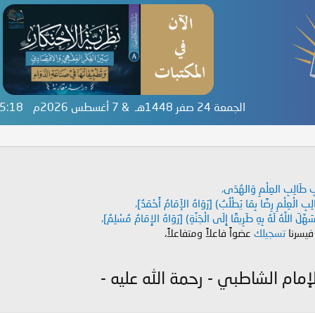
الجمعة 24 صفر 1448هـ & 7 أغسطس 2026م
:05:18
دَابِ طَالِبِ العِلْمِ وَالهُدَى،
طَالِبِ الْعِلْمِ رِضًا بِمَا يَطْلُبُ) [رَوَاهُ الإَمَامُ أَحْمَدُ]،
هَّلَ اللَّهُ لَهُ بِهِ طَرِيقًا إِلَى الْجَنَّةِ) [رَوَاهُ الإِمَامُ مُسْلِمٌ]،
 فيسرنا
تسجيلك
عضواً فاعلاً ومتفاعلاً،
إمام الشاطبي - رحمة الله عليه -