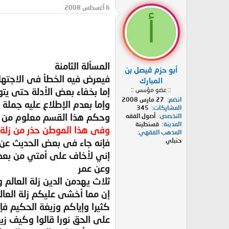
د
ر
6 أغسطس 2008
ئ
ي
أ
ا
خ
ل
ا
م
ل
و
ب
ض
د
المسألة الثامنة
أبو حزم فيصل بن
و
ء
فيعرض فيه الخطأ فى الاجتها
ع
المبارك
إما بخفاء بعض الأدلة حتى يت
:: عضو مؤسس ::
انضم
27 مارس 2008
وإما بعدم الإطلاع عليه جملة
المشاركات
345
وحكم هذا القسم معلوم من كل
التخصص
أصول الفقه
المدينة
قسنطينة
وفى هذا الموطن حذر من زلة ا
المذهب الفقهي
حنبلي
فإنه جاء فى بعض الحديث عن ال
إني لأخاف على أمتي من بعدي 
وعن عمر
ثلاث يهدمن الدين زلة العالم 
إن مما أخشى عليكم زلة العال
كثيرا وإياكم وزيغة الحكيم ف
على الحق نورا قالوا وكيف زي