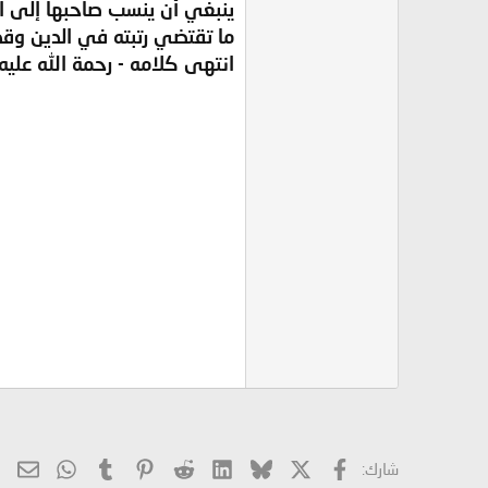
ينبغي أن ينسب صاحبها إلى الت
ما تقتضي رتبته في الدين وقد
انتهى كلامه - رحمة الله عليه 
X
فيسبوك
Bluesky
LinkedIn
Reddit
Pinterest
Tumblr
hatsApp
الب
شارك: