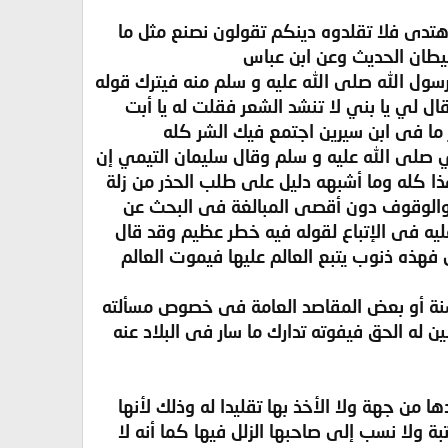
 اهتدى فلا تقلدوه دينكم تقولون نصنع مثل ما
شيطان الحديث وعن ابن عباس
برسول الله صلى الله عليه و سلم منه فيترك قوله
ال لي يا بني لا تنشد الشعر فقلت له يا أبت
ا فى ابن سيرين اجتمع فيك الشر كله
بي صلى الله عليه و سلم وقال سليمان التيمي إن
هذا كله وما أشبهه دليل على طلب الحذر من زلة
ه والوقوف دون أقصى المبالغة فى البحث عن
يه فى الإتباع لقوله فيه خطر عظيم وقد قال
 فهذه ذنوب يتبع العالم عليها فيموت العالم
سنة أو بعض المقاصد العامة فى خصوص مسألته
 له الحق فيفوته تدارك ما سار فى البلاد عنه
ا من جهة ولا الأخذ بها تقليدا له وذلك لأنها
ة ولا نسب إلى صاحبها الزلل فيها كما أنه لا