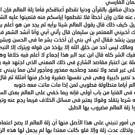
مان الفارسي
جدال منافق بالقرآن ودنيا تقطع أعناقكم فأما زلة العالم فإن
عنه فلان وإن أخطأ فلا تقطعوا إياسكم منه فتعينوا عليه ال
قيل كيف ذلك قال يقول العالم شيئا برأيه ثم يجد من هو أعلم 
ك أخبرني المعتمر بن سليمان قال رآني أبي وأنا أنشد الشعر فق
رين ينشد فقال لي أي بني إن أخذت بشر ما فى الحسن وبشر م
ومالك ليس أحد من خلق الله إلا يؤخذ من قوله ويترك إلا الن
 الشر كله قال ابن عبد البر هذا إجماع لا أعلم فيه خلافا و
غفلة عن اعتبار مقاصد الشارع فى ذلك المعنى الذى اجتهد في
 غير قصد ولا تعمد وصاحبه معذور ومأجور لكن مما ينبني عل
 قد تصير كبيرة وهى فى نفسها صغيرة وذكر منها أمثلة ثم قال
م أياما متطاولة فطوبى لمن إذا مات ماتت معه ذنوبه
فى الفتيا من باب أولى فإنه ربما خفي على العالم بعض ال
رعا يتقلد وقولا يعتبر فى مسائل الخلاف فربما رجع عنه وتبين
ا زلة العالم مضروب بها الطبل
ى أمور تنبني على هذا الأصل منها أن زلة العالم لا يصح اعتماده
ذلك عدت زلة وإلا فلو كانت معتدا بها لم يجعل لها هذه الرتب