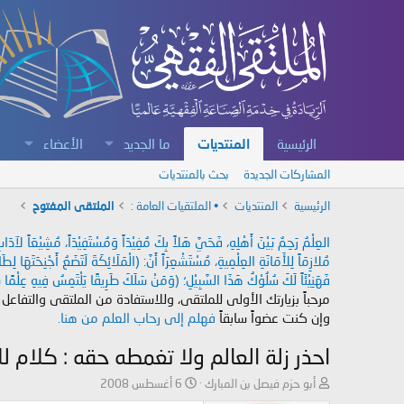
الرئيسية
المنتديات
ما الجديد
الأعضاء
المشاركات الجديدة
بحث بالمنتديات
الرئيسية
المنتديات
• الملتقيات العامة :
الملتقى المفتوح
العِلْمُ رَحِمٌ بَيْنَ أَهْلِهِ، فَحَيَّ هَلاً بِكَ مُفِيْدَاً وَمُسْتَفِيْدَاً، مُشِيْعَاً لآ
مُلازِمَاً لِلأَمَانَةِ العِلْمِيةِ، مُسْتَشْعِرَاً أَنَّ: (الْمَلَائِكَةَ لَتَضَعُ أَجْنِحَتَهَا لِ
فَهَنِيْئَاً لَكَ سُلُوْكُ هَذَا السَّبِيْلِ؛ (وَمَنْ سَلَكَ طَرِيقًا يَلْتَمِسُ فِيهِ عِلْمًا سَ
مرحباً بزيارتك الأولى للملتقى، وللاستفادة من الملتقى والتفاعل
وإن كنت عضواً سابقاً
فهلم إلى رحاب العلم من هنا.
احذر زلة العالم ولا تغمطه حقه : كلام لل
ب
ت
أبو حزم فيصل بن المبارك
6 أغسطس 2008
ا
ا