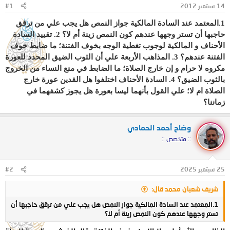
14 سبتمبر 2012
#1
و
ب
ض
د
1.المعتمد عند السادة المالكية جواز النمص هل يجب علي من ترقق
و
ء
حاجبها أن تستر وجهها عندهم كون النمص زينة أم لا؟ 2. تقييد السادة
ع
الأحناف و المالكية لوجوب تغطية الوجه بخوف الفتنة؛ ما ضابط خوف
الفتنة عندهم؟ 3. المذاهب الأربعة علي أن الثوب الضيق المحدد للعورة
مكروه لا حرام و إن خارج الصلاة؛ ما الضابط في منع النساء من الخروج
بالثوب الضيق؟ 4. السادة الأحناف اختلفوا هل القدين عورة خارج
الصلاة ام لا؛ علي القول بأنهما ليسا بعورة هل يجوز كشفهما في
زماننا؟
وضاح أحمد الحمادي
:: متخصص ::
25 سبتمبر 2025
#2
شريف شعبان محمد قال:
1.المعتمد عند السادة المالكية جواز النمص هل يجب علي من ترقق حاجبها أن
تستر وجهها عندهم كون النمص زينة أم لا؟