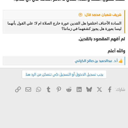
شريف شعبان محمد قال:
السادة الأحناف اختلفوا هل القدين عورة خارج الصلاة ام لا؛ علي القول بأنهما
ليسا بعورة هل يجوز كشفهما في زماننا؟
لم أفهم المقصود بالقدين.
والله أعلم
أ.د. عبدالحميد بن صالح الكراني
ا
ل
ت
يجب تسجيل الدخول أو التسجيل كي تتمكن من الرد هنا.
ف
ا
ع
X
فيسبوك
Bluesky
LinkedIn
Reddit
Pinterest
Tumblr
WhatsApp
الرابط
البريد الإلكتروني
شارك:
ل
ا
ت
: