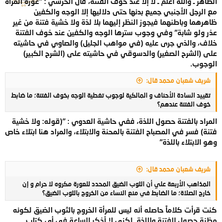
الظاهر ـ والله أعلم ـ لا إلا عند خوف الفتنة، قال الخرشي : "عورة المرأة
مع الرجل الأجنبي جميع بدنها حتى دلاليها إلا الوجه والكفين
ظاهرهما وباطنهما فيجوز النظر إليهما بلا لذة ولا خشية فتنة من غير
عذر ولو شابة" وفي وجوب سترها الوجه والكفين عند خوف الفتنة
خلاف، والذي جرى عليه (في مواهب الجليل) والصاوي في حاشيته
على (الشرح الصغير) والدسوقي في حاشيته على (الشرح الكبير)
الوجوب.
شريف شعبان محمد قال:
تقييد السادة الأحناف و المالكية لوجوب تغطية الوجه بخوف الفتنة؛ ما ضابط
خوف الفتنة عندهم؟
المراد بالفتنة حصول اللذة، ففي حاشية العدوي : "(قوله: ولا خشية
فتنة) فسر في المصباح الفتنة بالمحنة والابتلاء، والمراد هنا ابتلاء خاص
وهو الابتلاء باللذة"
شريف شعبان محمد قال:
المذاهب الأربعة علي أن الثوب الضيق المحدد للعورة مكروه لا حرام و إن
خارج الصلاة؛ ما الضابط في منع النساء من الخروج بالثوب الضيق؟
كنت قرأت كلاماً حاصله أنه ليس للمرأة الخروج بالثوب الضيق لكونه
مظنة حصول الفتنة واللذة. لكني لا أذكر الساعة في أي كتاب.