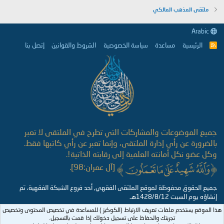
ملتقى المذهب المالكي
Arabic
الرئيسية
مساعدة
سياسة الخصوصية
الشروط والقوانين
إتصل بنا
R
S
S
جميع الموضوعات والمشاركات التي تطرح في الملتقى لا تعبر
بالضرورة عن رأي إدارة الملتقى، وإنما تعبر عن رأي كاتبها فقط.
وكل عضو نكل أمانته العلمية إلى رقابته الذاتية!.
[آل عمران:98].
جميع الحقوق محفوظة لموقع الملتقى الفقهي, أحد فروع الشبكة الفقهية، تم
إنشاؤه يوم السبت 1428/8/12هـ
هذا الموقع يستخدم ملفات تعريف الارتباط (الكوكيز ) للمساعدة في تخصيص المحتوى وتخصيص
تجربتك والحفاظ على تسجيل دخولك إذا قمت بالتسجيل.