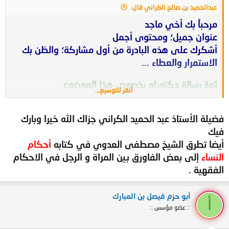
عبدالحميد بن صالح الكراني قال:
مرحباً بك أخي ماجد
عنوان جميل؛ ومحتوى أجمل
أشكرك على هذه البادرة من أول مشاركة؛ والظن بك
الاستمرار والعطاء ...
ثمة رسالة دكتوراه بخصوص هذا الموضوع
أنقر للتوسيع...
وسبحان الله؛ كدت أطرح هذا الموضوع بذكر عنوان
الرسالة مع خلاصتها؛ حين كنت أقلبها بين يدي قبل
فضيلة الأستاذ عبد الحميد الكراني جزاك الله خيرا وبارك
أسبوع؛ غير أنه لم يتيسر لي ذلك.
فيك
والمتيسر لي الآن
عنوان الرسالة:
أيضا تطرق الشيخ مصطفى العدوي في كتابه
أحكام
الإحكام فيما يختلف فيه الرجال والنساء من
النساء
إلى بعض الفاورق بين المراة و الرجل في الاحكام
الأحكام
الفقهية .
للدكتور: أحمد بن عبدالله بن محمد العمري
الأستاذ المساعد بقسم الفقه بالجامعة الإسلامية
أبو حزم فيصل بن المبارك
أ
نال بها مرتبة الشرف الأولى
:: عضو مؤسس ::
وطبعتها دار ابن عفان في مجلدين الطبعة الأولى