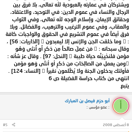
ويشتركان في عمارته بالعبودية لله تعالى، بلا فرق بين
الرجال والنساء في عموم الدين: في التوحيد، والاعتقاد،
وحقائق الإيمان، وإسلام الوجه لله تعالى، وفي الثواب
والعقاب، وفي عموم الترغيب والترهيب، والفضائل. وبلا
فرق أيضاً في عموم التشريع في الحقوق والواجبات كافة
:  وما خلقت الجن والإنس إلا ليعبدون  [الذاريات: 56] ،
وقال سبحانه :  مَن عَمِلَ صالحاً مِن ذكرٍ أَو أُنثى وَهُو
مؤمن فلنحْيِيَنَّه حياة طيبة  [النحل: 97] . وقال عز شأنه :
ومن يعمل من الصالِحَاتِ من ذكرٍ أو أنثَى وَهو مؤمن
فأولئك يدخلون الجنة ولا يُظْلمون نقيراً  [النساء: 124] .
انتهى من كتاب حراسة الفضيلة ص 6
يتبع
أبو حزم فيصل بن المبارك
أ
:: عضو مؤسس ::
8 أغسطس 2008
#5