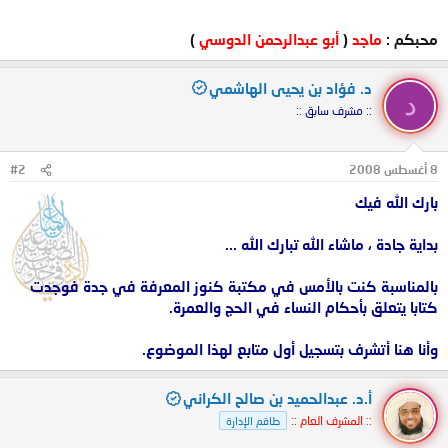
محبكم :
ماجد
(
أبو عبدالرحمن الدوسي
)
د. فؤاد بن يحيى الهاشمي
د
:: مشرف سابق ::
8 أغسطس 2008
#2
بارك الله فيك
بداية جادة ، ماشاء الله تبارك الله ...
بالمناسبة كنت بالأمس في مكتبة كنوز المعرفة في جدة فوجدت
كتابا يتعلق بأحكام النساء في الحج والعمرة.
وأنا هنا أتشرف بتسجيل أول متابع لهذا الموضوع.
أ.د. عبدالحميد بن صالح الكراني
:: المشرف العام ::
طاقم الإدارة