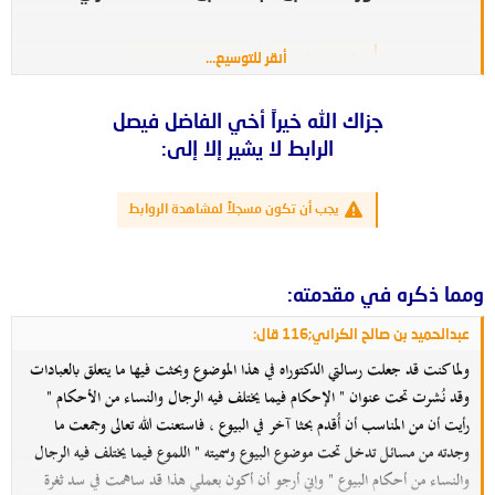
أنقر للتوسيع...
يجب أن تكون مسجلاً لمشاهدة الروابط
=
جزاك الله خيراً أخي الفاضل فيصل
الرابط لا يشير إلا إلى:
يجب أن تكون مسجلاً لمشاهدة الروابط
ومما ذكره في مقدمته:
عبدالحميد بن صالح الكراني;116 قال:
ولما كنت قد جعلت رسالتي الدكتوراه في هذا الموضوع وبحثت فيها ما يتعلق بالعبادات
وقد نُشرت تحت عنوان " الإحكام فيما يختلف فيه الرجال والنساء من الأحكام "
رأيت أن من المناسب أن أُقدم بحثا آخر في البيوع ، فاستعنت الله تعالى وجمعت ما
وجدته من مسائل تدخل تحت موضوع البيوع وسميته " اللموع فيما يختلف فيه الرجال
والنساء من أحكام البيوع " وإني أرجو أن أكون بعملي هذا قد ساهمت في سد ثغرة