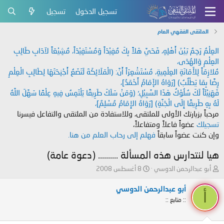
تسجيل الدخول
تسجيل
الملتقى الفقهي العام
العِلْمُ رَحِمٌ بَيْنَ أَهْلِهِ، فَحَيَّ هَلاً بِكَ مُفِيْدَاً وَمُسْتَفِيْدَاً، مُشِيْعَاً لآدَابِ طَالِبِ
العِلْمِ وَالهُدَى،
مُلازِمَاً لِلأَمَانَةِ العِلْمِيةِ، مُسْتَشْعِرَاً أَنَّ: (الْمَلَائِكَةَ لَتَضَعُ أَجْنِحَتَهَا لِطَالِبِ الْعِلْمِ
رِضًا بِمَا يَطْلُبُ) [رَوَاهُ الإَمَامُ أَحْمَدُ]،
فَهَنِيْئَاً لَكَ سُلُوْكُ هَذَا السَّبِيْلِ؛ (وَمَنْ سَلَكَ طَرِيقًا يَلْتَمِسُ فِيهِ عِلْمًا سَهَّلَ اللَّهُ
لَهُ بِهِ طَرِيقًا إِلَى الْجَنَّةِ) [رَوَاهُ الإِمَامُ مُسْلِمٌ]،
مرحباً بزيارتك الأولى للملتقى، وللاستفادة من الملتقى والتفاعل فيسرنا
تسجيلك
عضواً فاعلاً ومتفاعلاً،
وإن كنت عضواً سابقاً
فهلم إلى رحاب العلم من هنا.
هيا لنتدارس هذه المسألة .......... (دعوة عامة)
ب
ت
أبو عبدالرحمن الدوسي
8 أغسطس 2008
ا
ا
د
ر
أبو عبدالرحمن الدوسي
أ
ئ
ي
:: متابع ::
ا
خ
ل
ا
م
ل