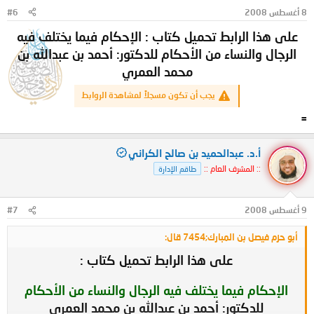
(1420هـ).
8 أغسطس 2008
#6
على هذا الرابط تحميل كتاب : الإحكام فيما يختلف فيه
الرجال والنساء من الأحكام للدكتور: أحمد بن عبدالله بن
محمد العمري
يجب أن تكون مسجلاً لمشاهدة الروابط
=
أ.د. عبدالحميد بن صالح الكراني
:: المشرف العام ::
طاقم الإدارة
9 أغسطس 2008
#7
أبو حزم فيصل بن المبارك;7454 قال:
على هذا الرابط تحميل كتاب :
الإحكام
فيما يختلف فيه الرجال والنساء من الأحكام
للدكتور: أحمد بن عبدالله بن محمد العمري