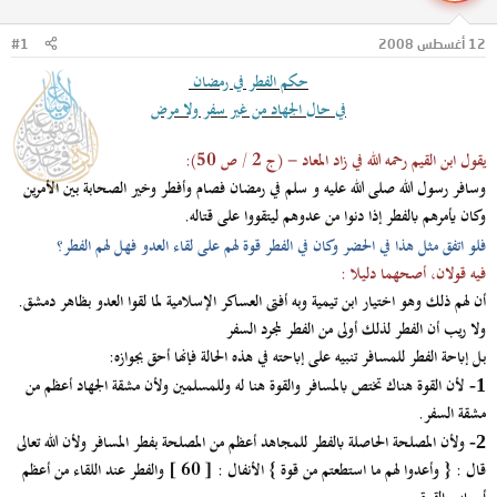
ل
ا
م
ل
12 أغسطس 2008
#1
و
ب
ض
د
حكم الفطر في رمضان
و
ء
في حال الجهاد من غير سفر ولا مرض
ع
يقول ابن القيم رحمه الله في زاد المعاد - (ج 2 / ص 50):
وسافر رسول الله صلى الله عليه و سلم في رمضان فصام وأفطر وخير الصحابة بين الأمرين
وكان يأمرهم بالفطر إذا دنوا من عدوهم ليتقووا على قتاله.
فلو اتفق مثل هذا في الحضر وكان في الفطر قوة لهم على لقاء العدو فهل لهم الفطر؟
فيه قولان، أصحهما دليلا :
أن لهم ذلك وهو اختيار ابن تيمية وبه أفتى العساكر الإسلامية لما لقوا العدو بظاهر دمشق.
ولا ريب أن الفطر لذلك أولى من الفطر لمجرد السفر
بل إباحة الفطر للمسافر تنبيه على إباحته في هذه الحالة فإنها أحق بجوازه:
لأن القوة هناك تختص بالمسافر والقوة هنا له وللمسلمين ولأن مشقة الجهاد أعظم من
1-
مشقة السفر.
ولأن المصلحة الحاصلة بالفطر للمجاهد أعظم من المصلحة بفطر المسافر ولأن الله تعالى
2-
قال :
{ وأعدوا لهم ما استطعتم من قوة }
الأنفال : [ 60 ] والفطر عند اللقاء من أعظم