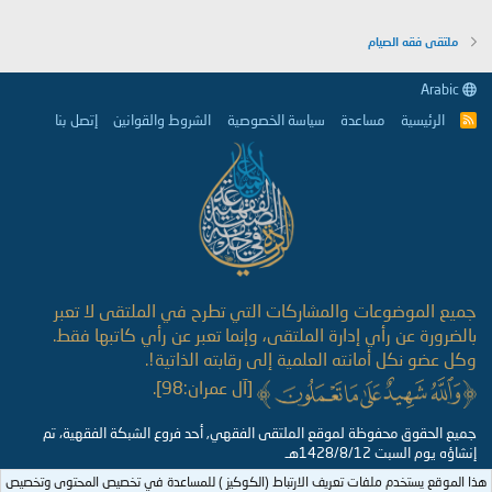
ملتقى فقه الصيام
Arabic
الرئيسية
مساعدة
سياسة الخصوصية
الشروط والقوانين
إتصل بنا
R
S
S
جميع الموضوعات والمشاركات التي تطرح في الملتقى لا تعبر
بالضرورة عن رأي إدارة الملتقى، وإنما تعبر عن رأي كاتبها فقط.
وكل عضو نكل أمانته العلمية إلى رقابته الذاتية!.
[آل عمران:98].
جميع الحقوق محفوظة لموقع الملتقى الفقهي, أحد فروع الشبكة الفقهية، تم
إنشاؤه يوم السبت 1428/8/12هـ
هذا الموقع يستخدم ملفات تعريف الارتباط (الكوكيز ) للمساعدة في تخصيص المحتوى وتخصيص