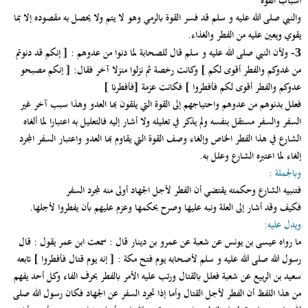
أسباب القوة
والنبي صلى الله عليه و سلم قد فسر القوة بالرمي وهو لا يتم ولا يحصل به مقصوده إلا بما
يقوي ويعين عليه من الفطر والغذاء.
ولأن النبي صلى الله عليه و سلم قال للصحابة لما دنوا من عدوهم :
[ إنكم قد دنوتم
3-
من غدوكم والفطر أقوى لكم ]
وكانت رخصة ثم نزلوا منزلا آخر فقال:
[ إنكم مصبحو
عدوكم والفطر أقوى لكم فأفطروا ]
فكانت عزمة
[فأفطرنا ]
فعلل بدنوهم من عدوهم واحتياجهم إلى القوة التي يلقون بها العدو وهذا سبب آخر غير
السفر والسفر مستقل بنفسه ولم يذكر في تعليله ولا أشار إليه فالتعليل به اعتبارا لما ألغاه
الشارع في هذا الفطر الخاص وإلغاء وصف القوة التي يقاوم بها العدو واعتبار السفر المجرد
إلغاء لما اعتبره الشارع وعلل به.
وبالجملة :
فتنبيه الشارع وحكمته يقتضي أن الفطر لأجل الجهاد أولى منه لمجرد السفر
فكيف وقد أشار إلى العلة ونبه عليها وصرح بحكمها وعزم عليهم بأن يفطروا لأجلها.
ويدل عليه:
ما رواه عيسى بن يونس عن شعبة عن عمرو بن دينار قال : سمعت ابن عمر يقول : قال
رسول الله صلى الله عليه و سلم لأصحابه يوم فتح مكة :
[ إنه يوم قتال فأفطروا ]
تابعه
سعيد بن الربيع عن شعبة فعلل بالقتال ورتب عليه الأمر بالفطر بحرف الفاء وكل أحد يفهم
من هذا اللفظ أن الفطر لأجل القتال وأما إذا تجرد السفر عن الجهاد فكان رسول الله صلى