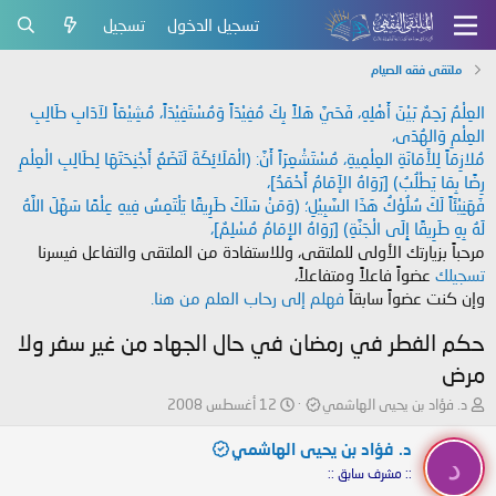
تسجيل الدخول
تسجيل
ملتقى فقه الصيام
العِلْمُ رَحِمٌ بَيْنَ أَهْلِهِ، فَحَيَّ هَلاً بِكَ مُفِيْدَاً وَمُسْتَفِيْدَاً، مُشِيْعَاً لآدَابِ طَالِبِ
العِلْمِ وَالهُدَى،
مُلازِمَاً لِلأَمَانَةِ العِلْمِيةِ، مُسْتَشْعِرَاً أَنَّ: (الْمَلَائِكَةَ لَتَضَعُ أَجْنِحَتَهَا لِطَالِبِ الْعِلْمِ
رِضًا بِمَا يَطْلُبُ) [رَوَاهُ الإَمَامُ أَحْمَدُ]،
فَهَنِيْئَاً لَكَ سُلُوْكُ هَذَا السَّبِيْلِ؛ (وَمَنْ سَلَكَ طَرِيقًا يَلْتَمِسُ فِيهِ عِلْمًا سَهَّلَ اللَّهُ
لَهُ بِهِ طَرِيقًا إِلَى الْجَنَّةِ) [رَوَاهُ الإِمَامُ مُسْلِمٌ]،
مرحباً بزيارتك الأولى للملتقى، وللاستفادة من الملتقى والتفاعل فيسرنا
تسجيلك
عضواً فاعلاً ومتفاعلاً،
وإن كنت عضواً سابقاً
فهلم إلى رحاب العلم من هنا.
حكم الفطر في رمضان في حال الجهاد من غير سفر ولا
مرض
ب
ت
د. فؤاد بن يحيى الهاشمي
12 أغسطس 2008
ا
ا
د
ر
د. فؤاد بن يحيى الهاشمي
د
ئ
ي
:: مشرف سابق ::
ا
خ