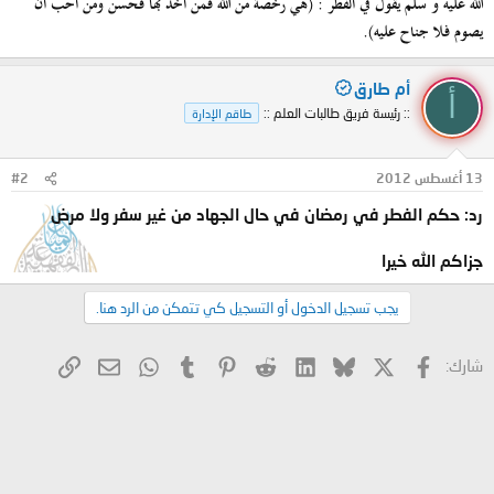
الله عليه و سلم يقول في الفطر :
(هي رخصة من الله فمن أخذ بها فحسن ومن أحب أن
يصوم فلا جناح عليه)
.
أم طارق
أ
:: رئيسة فريق طالبات العلم ::
طاقم الإدارة
13 أغسطس 2012
#2
رد: حكم الفطر في رمضان في حال الجهاد من غير سفر ولا مرض
جزاكم الله خيرا
يجب تسجيل الدخول أو التسجيل كي تتمكن من الرد هنا.
X
فيسبوك
Bluesky
LinkedIn
Reddit
Pinterest
Tumblr
WhatsApp
الرابط
البريد الإلكتروني
شارك: