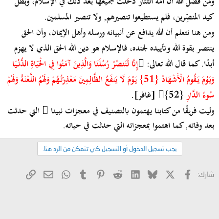
ومن فضل الله أن أمَّة التتار دخلت جميعها بعد ذلك في الإسلام، وبطل
كيد المنصِّرين، فلم يستطيعوا تنصيرهم, ولا تنصير المسلمين.
ومن هنا نتعلم أن الله يدافع عن أنبيائه ورسله وأهل الإيمان، وأن الحق
ينتصر بقوة الله وتأييده لجنده، فالإسلام هو دين الله الحق الذي لا يهزم
أبدًا. كما قال الله تعالى: 
إِِنَّا لَنَنصُرُ رُسُلَنَا وَالَّذِينَ آمَنُوا فِي الْحَيَاةِ الدُّنْيَا
وَيَوْمَ يَقُومُ الْأَشْهَادُ {51} يَوْمَ لَا يَنفَعُ الظَّالِمِينَ مَعْذِرَتُهُمْ وَلَهُمُ اللَّعْنَةُ وَلَهُمْ
سُوءُ الدَّارِ
{52} [غافر].
وليت
فريقًا من كتابنا يهتمون بالتصنيف في معجزات نبينا  التي حدثت
بعد وفاته, كما اهتموا بمعجزاته التي حدثت في حياته.
يجب تسجيل الدخول أو التسجيل كي تتمكن من الرد هنا.
X
فيسبوك
Bluesky
LinkedIn
Reddit
Pinterest
Tumblr
WhatsApp
الرابط
البريد الإلكتروني
شارك: