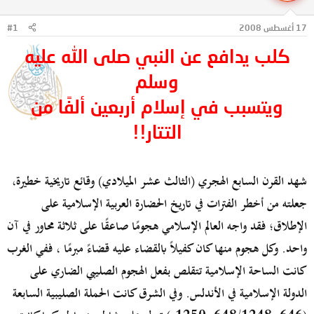
ل
ا
م
ل
17 أغسطس 2008
#1
و
ب
ض
د
كلب يدافع عن النبي صلى الله عليه
و
ء
ع
وسلم
ويتسبب في إسلام أربعين ألفًا من
التتار!!
شهد القرن السابع الهجري (الثالث عشر الميلادي) وقائع تاريخية خطيرة،
جعلته من أخطر الفترات في تاريخ الحضارة العربية الإسلامية على
الإطلاق؛ فقد واجه العالم الإسلامي هجومًا صاعقًا على ثلاثة محاور في آن
واحد. وكل هجوم منها كان كفيلاً بالقضاء عليه قضاءً مبرمًا ، ففي الغرب
كانت الساحة الإسلامية تتقلص بفعل الهجوم الصليبي الضاري على
الدولة الإسلامية في الأندلس. وفي الشرق كانت الحملة الصليبية السابعة