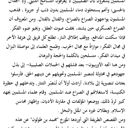
المسلمين يشعرون بأن الصليبيين لا يعرفون التسامح الديني, ولا الجدال
بالحسنى؛ وأنهم يستحلون دماء المسلمين بدون ذنب أو جريرة ، فذهب
المسلمون يواجهون الصراع بالصراع، والقتال بالقتال. ومن المعروف أن
الصراع العسكري حين يشتد، يخفت صوت العقل، ويخبو ضوء الفكر.
فإذا سكتت المدافع، ووقف إطلاق النار، تطلع كل فريق إلى هزيمة الآخر
في مجال الفكر؛ موازاةً مع مجال الحرب، وطمح العلماء إلى مواصلة النِزال
في ميدان الفكر، متسلحين بالكلمة والحجة والبرهان.
ومن هنا اتجه الأوربيون- بعد فشلهم في الحملات الصليبية- إلى بذل
جهودهم في محاولة لتنصير المسلمين وتحويلهم عن دينهم الحق، فأرسلوا
بعثات تنصيرية إلى بلادنا، أرادت أولاً أن تُنَصِّر التتار, وتدخلهم في حظيرة
الكنيسة؛ لاستغلالهم في الصراع ضد المسلمين. وقام علماء المسلمين بجهد
كبير لردِّ ذلك، ووضعوا المؤلفات في مقارنة الأديان، وإظهار محاسن
الإسلام, وبطلان غيره من المِلَل والنِحَل .
ومن القصص الطريفة التي أوردها المؤرخ "محمد بن طولون" عن هذه