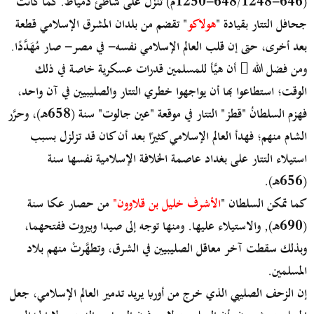
(646-648/1248-1250م) تنزل على شاطئ دمياط. كما كانت
جحافل التتار بقيادة "
هولاكو
" تقضم من بلدان المشرق الإسلامي قطعة
بعد أخرى، حتى إن قلب العالم الإسلامي نفسه- في مصر- صار مُهَدَّدًا.
ومن فضل الله  أن هيَّأ للمسلمين قدرات عسكرية خاصة في ذلك
الوقت؛ استطاعوا بها أن يواجهوا خطري التتار والصليبيين في آن واحد،
فهزم السلطانُ "قطز" التتار في موقعة "عين جالوت" سنة (658هـ)، وحرَّر
الشام منهم؛ فهدأ العالم الإسلامي كثيرًا بعد أن كان قد تزلزل بسبب
استيلاء التتار على بغداد عاصمة الخلافة الإسلامية نفسها سنة
(656هـ).
كما تمكن السلطان "
الأشرف خليل بن قلاوون"
من حصار عكا سنة
(690هـ), والاستيلاء عليها. ومنها توجه إلى صيدا وبيروت ففتحهما،
وبذلك سقطت آخر معاقل الصليبيين في الشرق، وتطهَّرتْ منهم بلاد
المسلمين.
إن الزحف الصليبي الذي خرج من أوربا يريد تدمير العالم الإسلامي، جعل