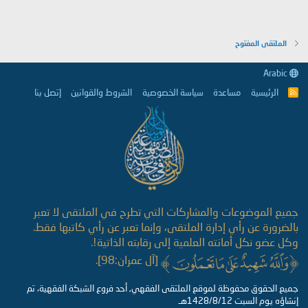
الملتقى المفتوح
Arabic
الرئيسية
مساعدة
سياسة الخصوصية
الشروط والقوانين
إتصل بنا
R
S
S
جميع الموضوعات والمشاركات التي تطرح في الملتقى لا تعبر
بالضرورة عن رأي إدارة الملتقى، وإنما تعبر عن رأي كاتبها فقط.
وكل عضو نكل أمانته العلمية إلى رقابته الذاتية!.
[آل عمران:98].
جميع الحقوق محفوظة لموقع الملتقى الفقهي, أحد فروع الشبكة الفقهية، تم
إنشاؤه يوم السبت 1428/8/12هـ