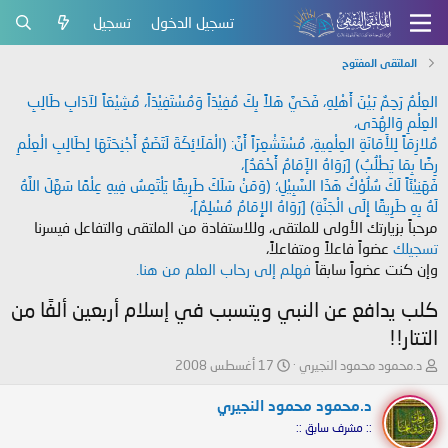
تسجيل الدخول
تسجيل
الملتقى المفتوح
العِلْمُ رَحِمٌ بَيْنَ أَهْلِهِ، فَحَيَّ هَلاً بِكَ مُفِيْدَاً وَمُسْتَفِيْدَاً، مُشِيْعَاً لآدَابِ طَالِبِ
العِلْمِ وَالهُدَى،
مُلازِمَاً لِلأَمَانَةِ العِلْمِيةِ، مُسْتَشْعِرَاً أَنَّ: (الْمَلَائِكَةَ لَتَضَعُ أَجْنِحَتَهَا لِطَالِبِ الْعِلْمِ
رِضًا بِمَا يَطْلُبُ) [رَوَاهُ الإَمَامُ أَحْمَدُ]،
فَهَنِيْئَاً لَكَ سُلُوْكُ هَذَا السَّبِيْلِ؛ (وَمَنْ سَلَكَ طَرِيقًا يَلْتَمِسُ فِيهِ عِلْمًا سَهَّلَ اللَّهُ
لَهُ بِهِ طَرِيقًا إِلَى الْجَنَّةِ) [رَوَاهُ الإِمَامُ مُسْلِمٌ]،
مرحباً بزيارتك الأولى للملتقى، وللاستفادة من الملتقى والتفاعل فيسرنا
تسجيلك
عضواً فاعلاً ومتفاعلاً،
وإن كنت عضواً سابقاً
فهلم إلى رحاب العلم من هنا.
كلب يدافع عن النبي ويتسبب في إسلام أربعين ألفًا من
التتار!!
ب
ت
د.محمود محمود النجيري
17 أغسطس 2008
ا
ا
د
ر
د.محمود محمود النجيري
ئ
ي
:: مشرف سابق ::
ا
خ