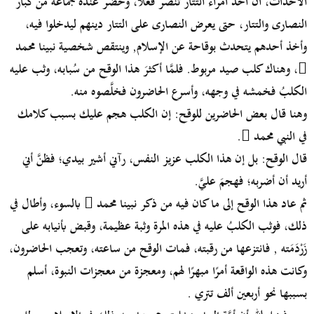
الأحداث، أن أحد أمراء التتار تنصَّر فعلاً، وحضر عنده جماعة من كبار
النصارى والتتار، حتى يعرض النصارى على التتار دينهم ليدخلوا فيه،
وأخذ أحدهم يتحدث بوقاحة عن الإسلام, وينتقص شخصية نبينا محمد
، وهناك كلب صيد مربوط. فلمَّا أكثرَ هذا الوقح من سُبابه، وثب عليه
الكلبُ فخمشه في وجهه، وأسرع الحاضرون فخلَّصوه منه.
وهنا قال بعض الحاضرين للوقح: إن الكلب هجم عليك بسبب كلامك
في النبي محمد .
قال الوقح: بل إن هذا الكلب عزيز النفس، رآني أشير بيدي؛ فظنَّ أني
أريد أن أضربه؛ فهجمَ عليَّ.
ثم عاد هذا الوقح إلى ما كان فيه من ذكر نبينا محمد  بالسوء، وأطال في
ذلك، فوثب الكلبُ عليه في هذه المرة وثبة عظيمة، وقبض بأنيابه على
زَرْدَمَته , فانتزعها من رقبته، فمات الوقح من ساعته، وتعجب الحاضرون،
وكانت هذه الواقعة أمرًا مبهرًا لهم، ومعجزة من معجزات النبوة، أسلم
بسببها نحو أربعين ألف تتري .