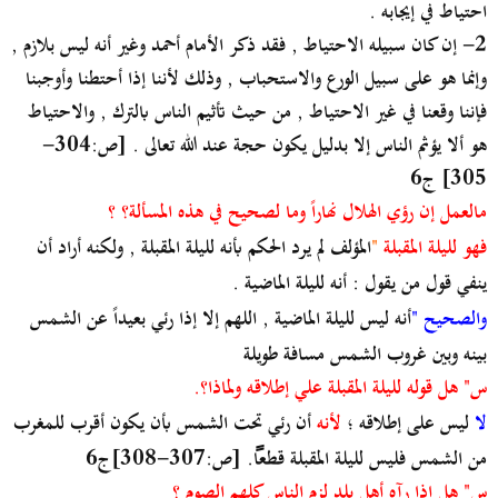
احتياط في إيجابه .
2- إن كان سبيله الاحتياط , فقد ذكر الأمام أحمد وغير أنه ليس بلازم ,
وإنما هو على سبيل الورع والاستحباب , وذلك لأننا إذا أحتطنا وأوجبنا
فإننا وقعنا في غير الاحتياط , من حيث تأثيم الناس بالترك , والاحتياط
هو ألا يؤثم الناس إلا بدليل يكون حجة عند الله تعالى . [ص:304-
305] ج6
مالعمل إن رؤي الهلال نهاراً وما لصحيح في هذه المسألة؟ ؟
فهو لليلة المقبلة
"
المؤلف لم يرد الحكم بأنه لليلة المقبلة , ولكنه أراد أن
ينفي قول من يقول : أنه لليلة الماضية .
والصحيح "
أنه ليس لليلة الماضية , اللهم إلا إذا رئي بعيداً عن الشمس
بينه وبين غروب الشمس مسافة طويلة
س" هل قوله لليلة المقبلة علي إطلاقه ولماذا؟.
لا
ليس على إطلاقه ؛
لأنه
أن رئي تحت الشمس بأن يكون أقرب للمغرب
من الشمس فليس لليلة المقبلة قطعا
. [ص:307-308]ج6
س" هل إذا رآه أهل بلد لزم الناس كلهم الصوم ؟