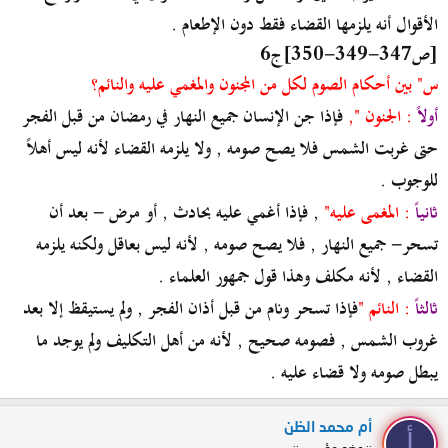
الأقوال أنه يلزمها القضاء فقط دون الإطعام .
[ص347-349-350]ج6
س" بين أحكام الصوم لكل من المجنون والمغمي عليه والنائم؟
أولاً
: الجنون ",
فإذا جن الإنسان جميع النهار في رمضان من قبل الفجر
حتى غربت الشمس فلا يصح صومه , ولا يلزمه القضاء لأنه ليس أهلاً
للوجوب .
ثانياً
: المغمى عليه"
, فإذا أغمي عليه بحادث , أو مرض - بعد أن
تسحر- جميع النهار , فلا يصح صومه , لأنه ليس بعاقل ولكنه يلزمه
القضاء , لأنه مكلف وهذا قول جمهور العلماء .
ثالثاً
: النائم "
فإذا تسحر ونام من قبل أذان الفجر , ولم يستيقظ إلا بعد
غروب الشمس , فصومه صحيح , لأنه من أهل التكليف ولم يوجد ما
يبطل صومه ولا قضاء عليه .
أم محمد الظن
أ