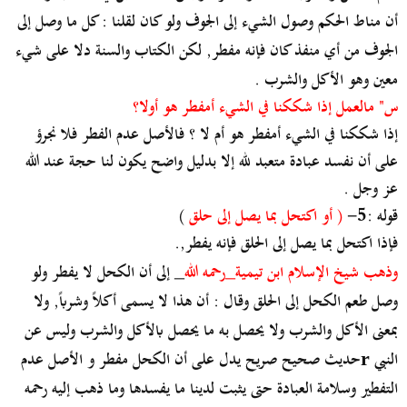
أن مناط الحكم وصول الشيء إلى الجوف ولو كان لقلنا : كل ما وصل إلى
الجوف من أي منفذ كان فإنه مفطر, لكن الكتاب والسنة دلا على شيء
معين وهو الأكل والشرب .
س" مالعمل إذا شككنا في الشيء أمفطر هو أولا؟
إذا شككنا في الشيء أمفطر هو أم لا ؟ فالأصل عدم الفطر فلا نجرؤ
على أن نفسد عبادة متعبد لله إلا بدليل واضح يكون لنا حجة عند الله
عز وجل .
قوله :5-
( أو اكتحل بما يصل إلى حلق
)
فإذا اكتحل بما يصل إلى الحلق فإنه يفطر,.
وذهب شيخ الإسلام ابن تيمية_رحمه الله
_ إلى أن الكحل لا يفطر ولو
وصل طعم الكحل إلى الحلق وقال : أن هذا لا يسمى أكلاً وشرباً, ولا
بمعنى الأكل والشرب ولا يحصل به ما يحصل بالأكل والشرب وليس عن
النبي
حديث صحيح صريح يدل على أن الكحل مفطر و الأصل عدم
r
التفطير وسلامة العبادة حتى يثبت لدينا ما يفسدها وما ذهب إليه رحمه