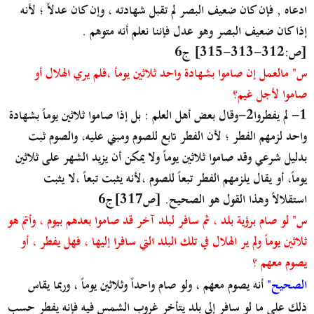
ادعاه , فإن كان ضعيف البصر لم تقبل شهادته ، وإن كان عدلاً ؛ لأنه
إذا كان ضعيف البصر وهو عدل فإننا نعلم أنه متوهم .
[ص:312-313-315] ج6
س" مالعمل إن صاموا بشهادة واحد ثلاثين يومأ ،فلم يري الهلال أو
صاموا لأجل غيم؟
1- لم يفطروا2-وقال بعض أهل العلم : بل إذا صاموا ثلاثين يوماً بشهادة
واحد لزمهم الفطر ؛ لأن الفطر تابع للصوم ومبني عليه، والصوم ثبت
بدليل شرعي وقد صاموا ثلاثين يوماً ولا يمكن أن يزيد الشهر على ثلاثين
يوماً، أو يقال يلزمهم الفطر تبعاً للصوم ،لأنه يثبت تبعاً ،لا يثبت
استقلالاً وهذا القول هو الصحيح. [ص317]ج6
س" لو صام برؤية بلد ، ثم سافر لبلد آخر قد صاموا بعدهم بيوم ، وأتم هو
ثلاثين يوماً ولم ير الهلال في تلك البلد التي سافرا إليها ، فهل يفطر ، أو
يصوم معهم ؟
الصحيح"
أنه يصوم معهم ، ولو صام واحداً وثلاثين يوماً ، وربما يقاس
ذلك على ما لو سافر إلى بلد يتأخر غروب الشمس فيه فإنه يفطر حسب