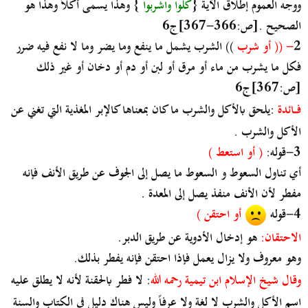
ووجه العموم إطلاق الآية {
كلوا واشربوا
} وهذا يسمى أكلاً وهذا هو
الصحيح .[ص:366-367]ج6
2
- (( أو شرب
)) الشرب يشمل ما ينفع وما يضر وما لا نفع فيه ضرر
فكل ما يشرب من ماء أو مرق أو لبن أو دم أو دخان أو غير ذلك
[ص:367]ج6
فــائدة
:يلحق بالأكل والشرب ما كان بمعناها كالإبر المغذية التي تغني عن
الأكل والشرب .
3-قوله:
( أو استعط )
أي تناول السعوط و السعوط ما يصل إلى الجوف عن طريق الأنف فإنه
مفطر لأن الأنف منفذ يصل إلى المعدة .
4-قوله
أو احتقن )
الاحتقان:
هو إدخال الأدوية عن طريق الدبر.
وهو معروف ولا يزال يعمل فإذا احتقن فإنه يفطر بذلك.
وقال شيخ الإسلام ابن تيمية رحمه الله
: لا فطر بالحقنة لأنه لا يطلق عليه
اسم الأكل والشرب لا لغة ولا عرفاً وليس هناك دليل في الكتاب والسنة