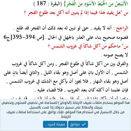
الأَبْيَضُ مِنَ الْخَيْطِ الأَسْوَدِ مِنَ الْفَجْرِ}
(البقرة : 187 )
س "هل يفيد هذا فيما إذا لم يتبين أنه أكل بعد طلوع الفجر ؟
الراجح :
أنه لا يقيد , حتى لو تبين له بعد ذلك أن الفجر قد طلع .
فصومه صحيح بناء على العذر بالجهل في الحال .[ص:394-395]ج6
س" ماحكم من أكل شاكاً في غروب الشمس ؟
لا يصح صومه .
والفرق بين من أكل شاكاً في طلوع الفجر , ومن أكل شاكاً في غروب
الشمس , أن الأول بانٍ على أصل وهو بقاء الليل , والثاني أيضاً بانٍ على
أصل وهو بقاء النهار , فلا يجوز أن يأكل مع الشك في غروب الشمس ,
فإن علمنا أن أكله كان بعد الغروب , فلا قضاء عليه .
ويجوز له أن يأكل إذا تيقن , أو غلب على ظنه أن الشمس قد غربت ,
هذا الموقع يستخدم ملفات تعريف الارتباط (الكوكيز ) للمساعدة في تخصيص المحتوى وتخصيص
حتى على المذهب إذا غلب على ظنه أن الشمس قد غربت , فله أن
تجربتك والحفاظ على تسجيل دخولك إذا قمت بالتسجيل.
من خلال الاستمرار في استخدام هذا الموقع، فإنك توافق على استخدامنا لملفات تعريف
يفطر ولا قضاء عليه ما لم يتبن أنها لم تغرب .
الارتباط.
فإن تبين أنها لم تغرب فالصحيح أنه لا قضاء عليه , والمذهب أن عليه
موافق
معرفة المزيد...