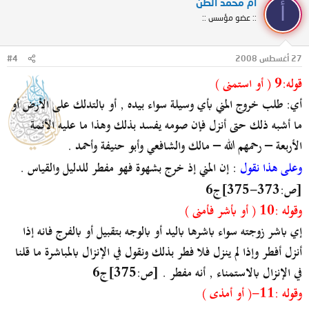
أم محمد الظن
أ
:: عضو مؤسس ::
27 أغسطس 2008
#4
قوله:9 ( أو استمنى )
أي: طلب خروج المني بأي وسيلة سواء بيده , أو بالتدلك على الأرض أو
ما أشبه ذلك حتى أنزل فإن صومه يفسد بذلك وهذا ما عليه الأئمة
الأربعة – رحمهم الله – مالك والشافعي وأبو حنيفة وأحمد .
وعلى هذا نقول
: إن المني إذ خرج بشهوة فهو مفطر للدليل والقياس .
[ص:373-375]ج6
وقوله :10 ( أو بأشر فأمنى )
إي باشر زوجته سواء باشرها باليد أو بالوجه بتقبيل أو بالفرج فانه إذا
أنزل أفطر وإذا لم ينزل فلا فطر بذلك ونقول في الإنزال بالمباشرة ما قلنا
في الإنزال بالاستمناء , أنه مفطر . [ص:375]ج6
وقوله :11-( أو أمذى )