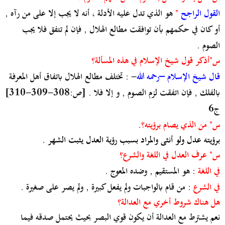
القول الراجح
"
هو الذي تدل عليه الأدلة ، أنه لا يجب إلا على من رآه ,
أو كان في حكمهم بأن توافقت مطالع الهلال , فإن لم تتفق فلا يجب
الصوم .
س"أذكر قول شيخ الإسلام في هذه المسألة؟
قال شيخ الإسلام –رحمه الله
- : تختلف مطالع الهلال باتفاق أهل المعرفة
بالفلك , فإن اتفقت لزم الصـوم , و إلا فلا . [ص:308-309-310]
ج6
س" من الذي يصام برؤيته؟
.
برؤيته عدل ولو أنثى والمراد بسبب رؤية العدل يثبت الشهر .
س" عرف العدل في اللغة والشرع؟
في اللغة
: هو المستقيم , وضده المعوج .
في الشرع
: من قام بالواجبات ولم يفعل كبيرة , ولم يصر على صغيرة .
هل هناك شروط أخري مع العدالة؟
نعم يشترط مع العدالة
أن يكون قوي البصر بحيث يحتمل صدقه فيما