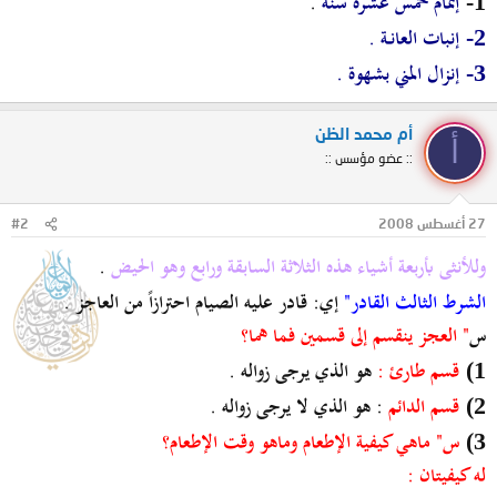
إتمام خمس عشره سنه
.
1-
إنبات العانـة .
2-
إنزال المني بشهوة .
3-
أم محمد الظن
أ
:: عضو مؤسس ::
27 أغسطس 2008
#2
وللأنثى بأربعة أشياء هذه الثلاثة السابقة ورابع وهو الحيض
.
الشرط الثالث القادر"
إي: قادر عليه الصيام احترازاً من العاجز .
س
" العجز ينقسم إلى قسمين فما هما؟
قسم طارئ :
هو الذي يرجى زواله .
1)
قسم الدائم
: هو الذي لا يرجى زواله .
2)
س" ماهي كيفية الإطعام وماهو وقت الإطعام؟
3)
له كيفيتان :