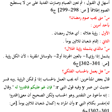
أسهل في القبول ؛ ثم تعين الصيام وصارت الفدية على من لا يستطيع
الصوم إطلاقاً [ ص: 298-299] ج6
س" متى يجب صوم رمضان؟
بأحد أمرين :
الأول
: رؤية هلاله : أي هلال رمضان .
الثاني
: إتمام شعبان ثلاثين يوماً .
س" مالذي يشمله رؤية الهلال؟
يشمل إذا رؤي1- بالعين المجردة أو2- بالوسائل المقربة ؛ لأن الكل رؤية .
[ص: 301-302]ج6
س" هل يعمل بالحساب الفلكي؟
قال بعض المتأخرين: أنه يجب العمل بالحساب إذا لم تمكن الرؤية ,وبه فسر
حديث ابن عمر
وفيه قول النبي
:"
فإن غم عليكم فاقدروا له
".وقال
r
y
: إنه مأخوذ من التقدير,وهو الحساب ولكن الصحيح أن معنى(اقدروا
له)مفسر بكلام النبي
وأن المراد به إكمال شعبان ثلاثين يوماً.[ص:
r
301-302]ج6