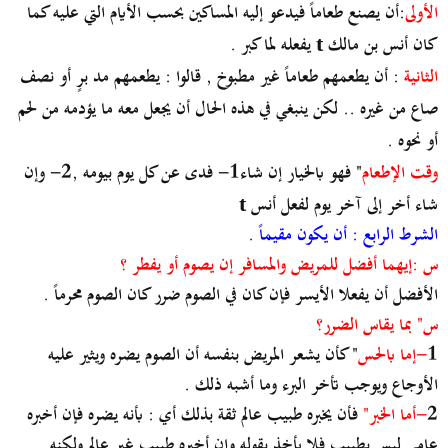
الأولى
:أن يصنع طعاماً فيدعو إليه المساكين بحسب الأيام التي عليه كما
كان أنس بن مالك
يفعله لما كبر .
t
الثانية
: أن يطعمهم طعاماً غير مطبوخ , قالوا : يطعمهم مد برٍ أو نصف
صاع من غيره .. لكن ينبغي في هذه الحال أن يجعل معه ما يؤدمه من لحم
أو نحوه .
وقت الإطعام
" فهو بالخيار إن شاء1- فدى عن كل يوم بيومه ,2- وإن
شاء أخر إلى آخر يوم لفعل أنس
t
الشرط الرابع : أن يكون مقيماً .
س :إيهما أفضل للمريض والمسافر إن يصوم أو يفطر ؟
الأفضل أن يفعلا الأيسر فإن كان في الصوم ضرر كان الصوم محرماً .
س" بما يقاس الضرر؟
1
-إما بالحس
" كأن يشعر المريض بنفسه أن الصوم يضره ويثير عليه
الأوجاع ويوجب تأخر البرء وما أشبه ذلك .
2
-أما الخبر"
فأن يخبره طبيب عالم ثقة بذلك أي : بأنه يضره فإن أخبره
عامي ليس بطبيب فلا يأخذ بقوله وإن أخبره طبيب غير عالم ولكنه