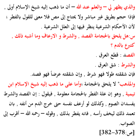
والذي يظهر لي – والعلم عند الله
– أن ما ذهب إليه شيخ الإسلام أولى ,
فإذا حجم بطريق غير مباشر ولا يحتاج إلى مص فلا معنى للقول بالفطر ؛
لأن الأحكام الشرعية ينظر فيها إلى العلل الشرعية .
س:هل يلحق بالحجامة الفصد , والشرط و الارعاف وما أشبه ذلك ,
كتبرع بالدم ؟
الفص
د : قطع العرق .
والشرط
: شق العرق .
فإن شققته طولا فهو شرط , وإن شققته عرضاً فهو فصد.
والمذهب
" لا يلحق بالحجامة ؛
وأما على ما ذهب إليه شيخ الإسلام ابن
تيمية
, وهو إن علة الفطر بالحجامة معلومة , فيقول : إن الفصد والشرط
يفسدان الصوم , وكذلك لو أرعف نفسه حتى خرج الدم من أنفه , بان
تعمد ذلك ليخف رأسه , فانه يفطر بذلك , وقوله – رحمه الله – أقرب إلى
الصواب.
[ص:378-382]