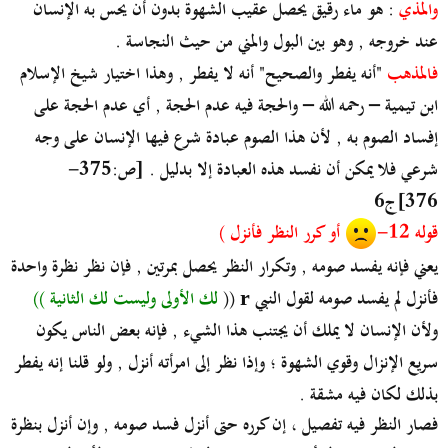
والمذي
: هو ماء رقيق يحصل عقيب الشهوة بدون أن يحس به الإنسان
عند خروجه , وهو بين البول والمني من حيث النجاسة .
فالمذهب
"أنه يفطر والصحيح" أنه لا يفطر , وهذا اختيار شيخ الإسلام
ابن تيمية – رحمه الله – والحجة فيه عدم الحجة , أي عدم الحجة على
إفساد الصوم به , لأن هذا الصوم عبادة شرع فيها الإنسان على وجه
شرعي فلا يمكن أن نفسد هذه العبادة إلا بدليل . [ص:375-
376]ج6
قوله 12-
أو كرر النظر فأنزل )
يعني فإنه يفسد صومه , وتكرار النظر يحصل بمرتين , فإن نظر نظرة واحدة
فأنزل لم يفسد صومه لقول النبي
((
لك الأولى وليست لك الثانية ))
r
ولأن الإنسان لا يملك أن يجتنب هذا الشيء , فإنه بعض الناس يكون
سريع الإنزال وقوي الشهوة ؛ وإذا نظر إلى امرأته أنزل , ولو قلنا إنه يفطر
بذلك لكان فيه مشقة .
فصار النظر فيه تفصيل ، إن كرره حتى أنزل فسد صومه , وإن أنزل بنظرة