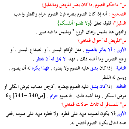
س" ماحكم الصوم إذا كان يضر المريض ومالدليل؟
الصحيح :
أنه إذا كان الصوم يضره فإن الصوم حرام والفطر واجب
الدليل"؛
لقوله تعالى {
ولا تقتلوا أنفسكم}
والنهي هنا يشمل إزهاق الروح ’ ويشمل ما فيه ضرر .
س"المريض له أحوال فماهي؟
الأولى : ألا يتأثر بالصوم
, مثل الزكام اليسير ، أو الصداع اليسير ، أو
وجع الضرس وما أشبه ذلك ، فهذا
لا يحل له أن يفطر
.
الثانية :
إذا كان
يشق
عليه الصوم ولا يضره ,
فهذا يكره
له أن يصوم ,
ويسن له الفطر .
الثالثة :
إذا
كان يشق
عليه الصوم ويضره , كرجل مصاب بمرض الكلى أو
مرض السكر , وما أشبه ذلك , فالصوم
حرام
. [ص340 –341]ج6
س" للمسافر له ثلاث حالات فماهي؟
الأول
ى:ألا يكون لصومه مزية على فطره ,ولا فطره مزية على صومه ,ففي
هذه الحال يكون الصوم أفضل له.