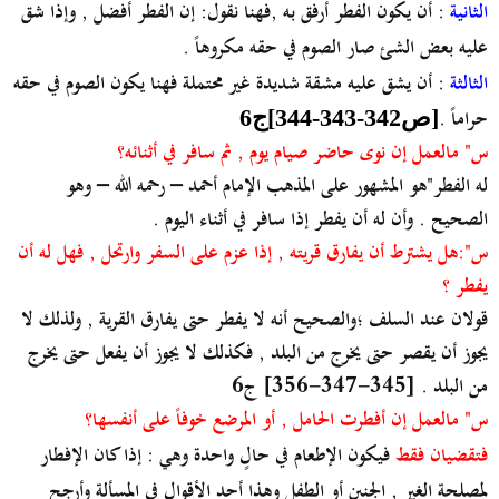
الثانية
: أن يكون الفطر أرفق به ,فهنا نقول: إن الفطر أفضل , وإذا شق
عليه بعض الشئ صار الصوم في حقه مكروهاً .
الثالثة
: أن يشق عليه مشقة شديدة غير محتملة فهنا يكون الصوم في حقه
حراماً .
[ص342-343-344]ج6
س" مالعمل إن نوى حاضر صيام يوم , ثم سافر في أثنائه؟
له الفطر"هو المشهور على المذهب الإمام أحمد – رحمه الله – وهو
الصحيح . وأن له أن يفطر إذا سافر في أثناء اليوم .
س":هل يشترط أن يفارق قريته , إذا عزم على السفر وارتحل , فهل له أن
يفطر ؟
قولان عند السلف ؛والصحيح أنه لا يفطر حتى يفارق القرية , ولذلك لا
يجوز أن يقصر حتى يخرج من البلد , فكذلك لا يجوز أن يفعل حتى يخرج
من البلد . [345-347-356] ج6
س" مالعمل إن أفطرت الحامل , أو المرضع خوفاً على أنفسها؟
فتقضيان فقط
فيكون الإطعام في حالٍ واحدة وهي : إذا كان الإفطار
لمصلحة الغير , الجنين أو الطفل وهذا أحد الأقوال في المسألة وأرجح