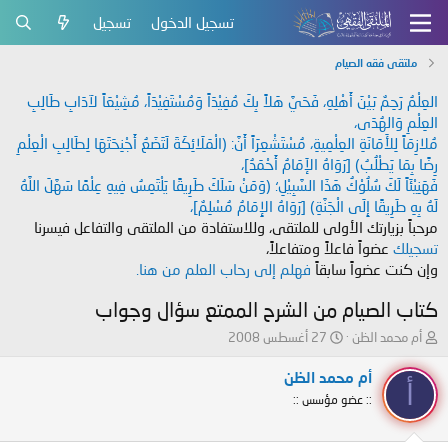
تسجيل الدخول
تسجيل
ملتقى فقه الصيام
العِلْمُ رَحِمٌ بَيْنَ أَهْلِهِ، فَحَيَّ هَلاً بِكَ مُفِيْدَاً وَمُسْتَفِيْدَاً، مُشِيْعَاً لآدَابِ طَالِبِ
العِلْمِ وَالهُدَى،
مُلازِمَاً لِلأَمَانَةِ العِلْمِيةِ، مُسْتَشْعِرَاً أَنَّ: (الْمَلَائِكَةَ لَتَضَعُ أَجْنِحَتَهَا لِطَالِبِ الْعِلْمِ
رِضًا بِمَا يَطْلُبُ) [رَوَاهُ الإَمَامُ أَحْمَدُ]،
فَهَنِيْئَاً لَكَ سُلُوْكُ هَذَا السَّبِيْلِ؛ (وَمَنْ سَلَكَ طَرِيقًا يَلْتَمِسُ فِيهِ عِلْمًا سَهَّلَ اللَّهُ
لَهُ بِهِ طَرِيقًا إِلَى الْجَنَّةِ) [رَوَاهُ الإِمَامُ مُسْلِمٌ]،
مرحباً بزيارتك الأولى للملتقى، وللاستفادة من الملتقى والتفاعل فيسرنا
تسجيلك
عضواً فاعلاً ومتفاعلاً،
وإن كنت عضواً سابقاً
فهلم إلى رحاب العلم من هنا.
كتاب الصيام من الشرح الممتع سؤال وجواب
ب
ت
أم محمد الظن
27 أغسطس 2008
ا
ا
د
ر
أم محمد الظن
أ
ئ
ي
:: عضو مؤسس ::
ا
خ
ل
ا
م
ل