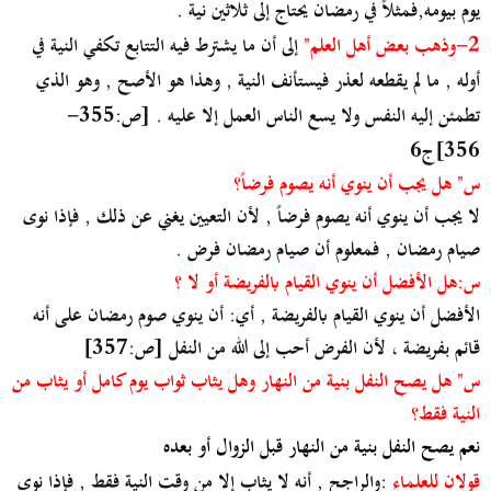
يوم بيومه,فمثلاً في رمضان يحتاج إلى ثلاثين نية .
2-وذهب بعض أهل العلم"
إلى أن ما يشترط فيه التتابع تكفي النية في
أوله , ما لم يقطعه لعذر فيستأنف النية , وهذا هو الأصح , وهو الذي
تطمئن إليه النفس ولا يسع الناس العمل إلا عليه . [ص:355-
356]ج6
س" هل يجب أن ينوي أنه يصوم فرضاً؟
لا يجب أن ينوي أنه يصوم فرضاً , لأن التعيين يغني عن ذلك , فإذا نوى
صيام رمضان , فمعلوم أن صيام رمضان فرض .
س:هل الأفضل أن ينوي القيام بالفريضة أو لا ؟
الأفضل أن ينوي القيام بالفريضة , أي: أن ينوي صوم رمضان على أنه
قائم بفريضة ، لأن الفرض أحب إلى الله من النفل [ص:357]
س" هل يصح النفل بنية من النهار وهل يثاب ثواب يوم كامل أو يثاب من
النية فقط؟
نعم يصح النفل بنية من النهار قبل الزوال أو بعده
قولان للعلماء
:والراجح , أنه لا يثاب إلا من وقت النية فقط , فإذا نوى