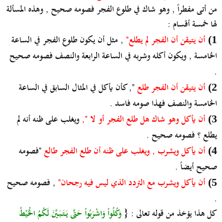
من أتى مفطراً , وهو شاك في طلوع الفجر فصومه صحيح , وهذه المسألة
لها خمسة أقسام :
أن يتيقن أن الفجر لم يطلع"
, مثل أن يكون طلوع الفجر في الساعة
1)
الخامسة , ويكون أكله وشربه في الساعة الرابعة والنصف فصومه صحيح
.
أن يتيقن أن الفجر طلع
", كأن يأكل في المثال السابق في الساعة
2)
الخامسة والنصف فهذا صومه فاسد .
أن يأكل وهو شاك هل طلع الفجر أو لا ",
ويغلب على ظنه أنه لم
3)
يطلع ؟ فصومه صحيح .
أن يأكل ويشرب , ويغلب على ظنه أن طلع الفجر طالع
"فصومه
4)
صحيح أيضاً .
أن يأكل ويشرب مع التردد الذي ليس فيه رجحان"
, فصومه صحيح
5)
.
كل هذا يؤخذ من قوله تعالى : {
وَكُلُواْ وَاشْرَبُواْ حَتَّى يَتَبَيَّنَ لَكُمُ الْخَيْطُ