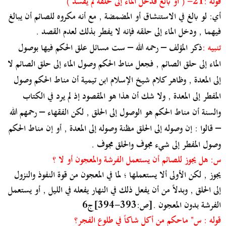
قوله :21- ( أو بالغ فدخل الماء إلى حلقه لم يفسد )
أي: لو بالغ في الاستنشاق أو المضمضة , مع أنه مكروه للصائم أن يبالغ
فيهما , ودخل الماء إلى حلقه فإنه لا يفطر بذلك لعدم القصد .
تنبيه :
ذكر المؤلف – رحمه الله – ست مسائل علق الحكم فيها بوصول
الماء إلى حلق الصائم , فجعل مناط الحكم وصول الماء إلى حلق الصائم لا
إلى المعدة , وظاهر كلام شيخ الإسلام ابن تيمية أن مناط الحكم وصول
المفطر إلى المعدة , ولا شك أن هذا هو المقصود إذ لم يرد في الكتاب
والسنة أن مناط الحكم هو الوصول إلى الحلق , لكن الفقهاء – رحمهم الله
– قالوا : إن وصوله إلى الحلق مظنة وصوله إلى المعدة , أو إن مناط الحكم
وصول المفطر إلى شيء مجوف والحلق مجوف .
س: هل يجوز للصائم أن يستعمل الفرشة والمعجون أو لا ؟
يجوز , لكن الأولى ألا يستعملها ؛ لما في المعجون من قوة النفوذ والنزول
إلى الحلق , وبدلاً من أن يفعل ذلك في النهار يفعله في الليل , أو يستعمل
الفرشة بدون المعجون .[ص:393-394]ج6
قوله : س" ماحكم من أكل شاكاً في طلوع الفجر؟