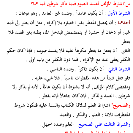
س"اشترط المؤلف لفسد الصوم فيما ذكر شرطين فما هما؟
الشرط الأول
: أن يكون عامداً , وضده غير العامد , وهو نوعان :
أحدهما
: أن يحصل المفطر بغير اختياره بلا إكراه , مثل أن يطير إلى فمه
غبار أو دخان أو حشرة أو يتمضمض فيدخل الماء بطنه بغير قصد فلا
يفطر .
الثاني : أن يفعل ما يفطر مكرهاً عليه فلا يفسد صومه ، فإذا كان حكم
الكفر يعفى عنه مع الإكراه , فما دون الكفر من باب أولى .
الشرط الثاني
: أن يكون ذاكراً , وضده الناسي .
فلو فعل شيئاً من هذه المفطرات ناسياً , فلا شيء عليه .
ومقتضى كلام المؤلف, أنه لا يشترط أن يكون عالماً , لأنه لم يذكر إلا
شرطين ، العمد والذكر , فإن كان جاهلاً فإنه يفطر .
والصحيح"
اشتراط العلم,لدلالة الكتاب والسنة عليه فتكون شروط
المفطرات ثلاثة : العلم , والذكر , والعمد .
والشرط الثالث على الصحيح
: العلم وضده الجهل .