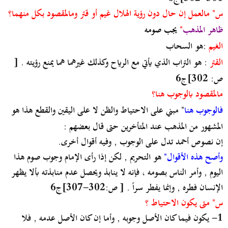
س" مالعمل إن حال دون رؤية الهلال غيم أو قتر ومالمقصود بكل منهما؟
ظاهر المذهب
"
يجب صومه
الغيم
:هو السحاب
القتر
: هو التراب الذي يأتي مع الرياح وكذلك غيرهما هما يمنع رؤيته . [
ص: 302]ج6
مالمقصود بالوجوب هنا؟
فالوجوب هنا
" مبني على الاحتياط والظن لا على اليقين والقطع هذا هو
المشهور من المذهب عند المتأخرين حتى قال بعضهم :
إن نصوص أحمد تدل على الوجوب , وفيه أقوال أخرى.
وأصح هذه الأقوال"
هو التحريم , لكن إذا رأى الإمام وجوب صوم هذا
اليوم , وأمر الناس بصومه ، فإنه لا ينابذ ويحصل عدم منابذته بألا يظهر
الإنسان فطره , وإنما يفطر سراً . [ ص:302-307]ج6
س" متى يكون الاحتياط ؟
1- يكون فيما كان الأصل وجوبه , وأما إن كان الأصل عدمه , فلا