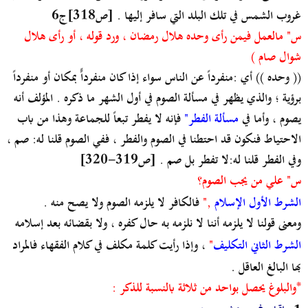
غروب الشمس في تلك البلد التي سافر إليها . [ص318]ج6
س" مالعمل فيمن رأى وحده هلال رمضان ، ورد قوله ، أو رأى هلال
شوال صام )
(( وحده )) أي :منفرداً عن الناس سواء إذا كان منفرداًً بمكان أو منفرداً
برؤية ؛ والذي يظهر في مسألة الصوم في أول الشهر ما ذكره . المؤلف أنه
يصوم ، وأما في
مسألة الفطر"
فإنه لا يفطر تبعاً للجماعة وهذا من باب
الاحتياط فنكون قد احتطنا في الصوم والفطر ، ففي الصوم قلنا له: صم ،
وفي الفطر قلنا له:لا تفطر بل صم . [ص319-320]
س" علي من يجب الصوم؟
الشرط الأول الإسلام
,"
فالكافر لا يلزمه الصوم ولا يصح منه .
ومعنى قولنا لا يلزمه أننا لا نلزمه به حال كفره ، ولا بقضائه بعد إسلامه
الشرط الثاني التكليف
"
، وإذا رأيت كلمة مكلف في كلام الفقهاء فالمراد
بها البالغ العاقل .
*والبلوغ يحصل بواحد من ثلاثة بالنسبة للذكر :