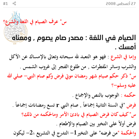
27 أغسطس 2008
#1
و
ب
ض
د
و
ء
س" عرف الصيام في اللغة والشرع؟
ع
الصيام في اللغة : مصدر صام يصوم , ومعناه
أمسك .
وإما في الشرع
: فهو هو التعبد لله سبحانه وتعالى بالإمساك عن الأكل
والشرب وسائر المفطرات , من طلوع الفجر إلى غروب الشمس .
س" ذكر حكم صيام شهر رمضان موتي فرض وكم صام النبي- صلي الله
عليه وسلم-؟
حكمه :
الوجوب بالنص والإجماع .
فرض
"في السنة الثانية إجماعاً , صام النبي
تسع رمضانات إجماعاً .
r
س" كيف كان فرض الصيام في بادئ الأمر ومالحكمه من ذلك؟
فرض أولاً على التخير بين الصيام والإطعام .
والحكمة "
من فرضه"
على التخير1- التدرج في التشريع ؛2- ليكون