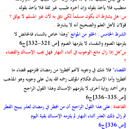
متطبب فلا يأخذ بقوله وإن أخبره طبيب غير ثقة فلا يأخذ بقوله .
س: هل يشترط أن يكون مسلماً لكي نثق به لأن غير المسلم لا يوثق ؟
قولان لأهل العلم والصحيح أنه لا يشترط .
الشرط الخامس : الخلو من الموانع
"
وهذا خاص بالنساء فالحائض لا
يلزمها الصوم والنفساء لا يلزمها الصوم [ص:321-332]ج6
س"هل إذا زال مانع الوجوب في أثناء النهار فهل يجب الإمساك والقضاء
؟
القضاء"
فلا شك في وجوبه لأنهم أفطروا من رمضان فلزمهم قضاء ما
أفطروا وأما الإمساك فكلام المؤلف رحمه الله يدل على وجوبه وهو المذهب
وعن أحمد رواية أخرى لا يلزمهم الإمساك وهذا القول الراجح
[ص:335-336]ج6
القاعدة
:
على هذا القول الراجح أن من افطر في رمضان لعذر يبيح الفطر
ثم زال ذلك العذر أثناء النهار لم يلزمه الإمساك بقية اليوم
[ص:336]ج6