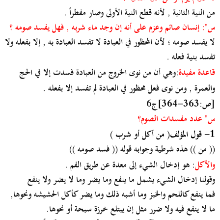
من النية الثانية , لأنه قطع النية الأولى وصار مفطراً .
س": إنسان صائم وعزم على أنه إن وجد ماء شربه , فهل يفسد صومه ؟
لا يفسد صومه ؛ لأن المحظور في العبادة لا تفسد العبادة به , إلا بفعله ولا
تفسد بنية فعله .
قاعدة مفيدة
:وهي أن من نوى الخروج من العبادة فسدت إلا في الحج
والعمرة , ومن نوى فعل محظور في العبادة لم تفسد إلا بفعله .
[ص:363-364]ج6
س" عدد مفسدات الصوم؟
1- قول المؤلف( من أكل أو شرب )
(( من )) هذه شرطية وجوابه قوله (( فسد صومه ))
والأكل
: هو إدخال الشيء إلى معدة عن طريق الفم .
وقولنا إدخال الشيء يشمل ما ينفع وما يضر وما لا يضر ولا ينفع
فما ينفع كاللحم والخبز وما أشبه ذلك وما يضر كأكل الحشيشه ونحوها,
ما لا ينفع فيه ولا ضرر مثل إن يبتلع خرزة سبحة أو نحوها.