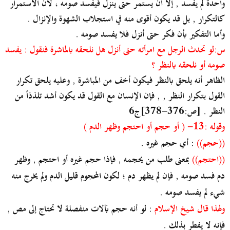
واحدة لم يفسد , إلا أن يستمر حتى ينزل فيفسد صومه ، لأن الاستمرار
كالتكرار , بل قد يكون أقوى منه في استجلاب الشهوة والإنزال .
وأما التفكير بأن فكر حتى أنزل فلا يفسد صومه .
س:لو تحدث الرجل مع امرأته حتى أنزل هل نلحقه بالماشرة فنقول : يفسد
صومه أو نلحقه بالنظر ؟
الظاهر أنه يلحق بالنظر فيكون أخف من المباشرة , وعليه يلحق تكرار
القول بتكرار النظر , , فإن الإنسان مع القول قد يكون أشد تلذذاً من
النظر . [ص:376-378]ج6
وقوله :13- ( أو حجم أو احتجم وظهر الدم )
((حجم))
: أي حجم غيره .
((احتجم))
بمعنى طلب من يحجمه , فإذا حجم غيره أو احتجم , وظهر
دم فسد صومه , فإن لم يظهر دم ؛ لكون المحجوم قليل الدم ولم يخرج منه
شيء لم يفسد صومه .
ولهذا قال شيخ الإسلام
: لو أنه حجم بآلات منفصلة لا تحتاج إلى مص ,
فإنه لا يفطر بذلك .