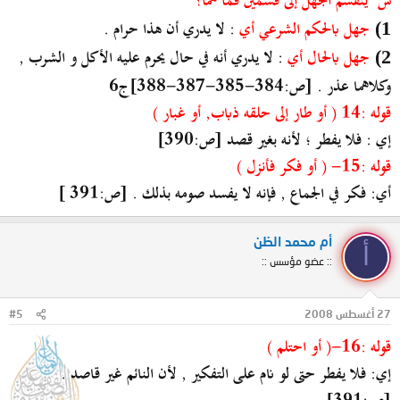
س" ينقسم الجهل إلى قسمين فما هما؟
جهل بالحكم الشرعي أي
: لا يدري أن هذا حرام .
1)
جهل بالحال أي
: لا يدري أنه في حال يحرم عليه الأكل و الشرب ,
2)
وكلاهما عذر . [ص:384-385-387-388]ج6
قوله :14 ( أو طار إلى حلقه ذباب, أو غبار )
إي : فلا يفطر ؛ لأنه بغير قصد [ص:390]
قوله :15- ( أو فكر فأنزل )
أي: فكر في الجماع , فإنه لا يفسد صومه بذلك . [ص:391 ]
أم محمد الظن
أ
:: عضو مؤسس ::
27 أغسطس 2008
#5
قوله :16-( أو احتلم )
إي: فلا يفطر حتى لو نام على التفكير , لأن النائم غير قاصد .