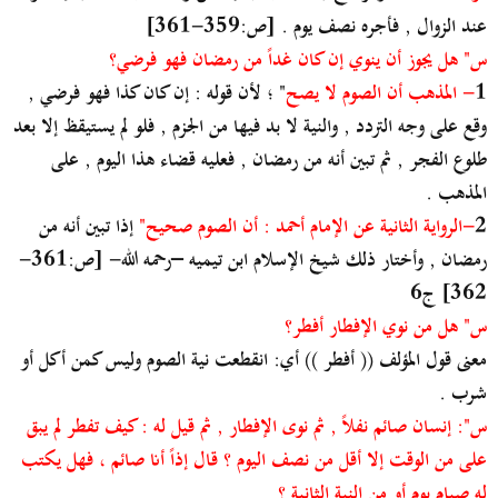
عند الزوال , فأجره نصف يوم . [ص:359-361]
س" هل يجوز أن ينوي إن كان غداً من رمضان فهو فرضي؟
1
- المذهب أن الصوم لا يصح
" ؛ لأن قوله : إن كان كذا فهو فرضي ,
وقع على وجه التردد , والنية لا بد فيها من الجزم , فلو لم يستيقظ إلا بعد
طلوع الفجر , ثم تبين أنه من رمضان , فعليه قضاء هذا اليوم , على
المذهب .
2
-الرواية الثانية عن الإمام أحمد : أن الصوم صحيح"
إذا تبين أنه من
رمضان , وأختار ذلك شيخ الإسلام ابن تيميه –رحمه الله- [ص:361-
362] ج6
س" هل من نوي الإفطار أفطر؟
معنى قول المؤلف (( أفطر )) أي: انقطعت نية الصوم وليس كمن أكل أو
شرب .
س": إنسان صائم نفلاً , ثم نوى الإفطار , ثم قيل له : كيف تفطر لم يبق
على من الوقت إلا أقل من نصف اليوم ؟ قال إذاً أنا صائم ، فهل يكتب
له صيام يوم أو من النية الثانية ؟