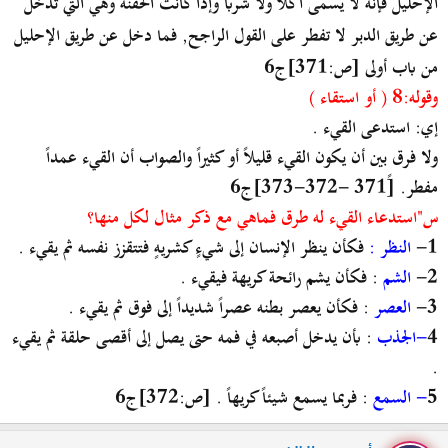
الإحليل فإنه لا يسمى أكلاً ولا شرباً وإذا كانت الحقنة وهي التي تدخل
عن طريق الدبر لا تفطر على القول الراجح, فما دخل عن طريق الإحليل
من باب أولى [ص:371]ج6
وقوله:8 ( أو استقاء )
إي: استدعى القيء .
ولا فرق بين أن يكون القيء قليلاً أو كثيراً والصواب أن القيء عمداً
مفطر. [ً371 -372-373]ج6
س"استدعاء القيء له طرق فماهي مع ذكر مثال لكل منها؟
1-
النظر :
فكأن ينظر الإنسان إلى شيءٍ كشريهٍ فتتقزز نفسه ثم يقيء .
2-
الشم
: فكأن يشم رائحة كريهة فيقيء .
3-
العصر
: فكأن يعصر بطنه عصراً شديداً إلى فوق ثم يقيء .
4
-الجذب
: بأن يدخل أصبعه في فمه حتى يصل إلى أقصى حلقة ثم يقيء
.
5
- السمع
: فربما يسمع شيئاً كريهاً . [ص:372]ج6