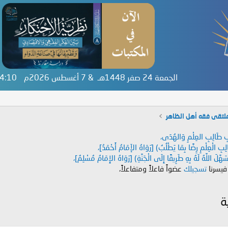
الجمعة 24 صفر 1448هـ & 7 أغسطس 2026م
:54:11
لتقى فقه أهل الظاهر
دَابِ طَالِبِ العِلْمِ وَالهُدَى،
طَالِبِ الْعِلْمِ رِضًا بِمَا يَطْلُبُ) [رَوَاهُ الإَمَامُ أَحْمَدُ]،
هَّلَ اللَّهُ لَهُ بِهِ طَرِيقًا إِلَى الْجَنَّةِ) [رَوَاهُ الإِمَامُ مُسْلِمٌ]،
 فيسرنا
تسجيلك
عضواً فاعلاً ومتفاعلاً،
ة