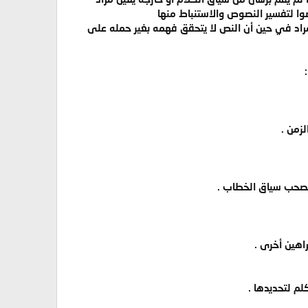
وا لتفسير النصوص والاستنباط منها
راد في حين أن النص لا يتحقق فهمه بغير حمله على
زمن .
 تصحب سياق الخطاب .
راهين أخرى .
لم لتحديدها .