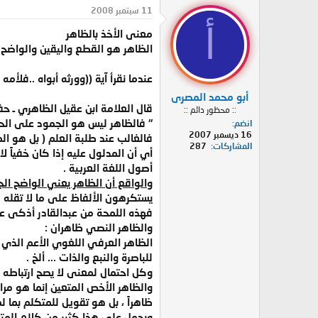
د
ر
11 سبتمبر 2008
ئ
ي
أ
معنى الأخذ بالظاهر
ا
خ
ل
ا
الظاهر هو القطع واليقين والواضح ا
م
ل
و
ب
عندما نقرأ آية ((وورثه أبواه ..فلأمه
ض
د
أبو محمد المصرى
و
ء
قال العلامة ابن عقيل الظاهري ـ حفظه الله تعالى ـ في
:: محظور دائم ::
ع
" فالظاهر ليس هو الجمود على الحرف
انضم
16 ديسمبر 2007
فالغالب عند طلبة العلم ( بل هو ال
المشاركات
287
أي أن المدلول عليه إذا كان خفياً
أصول اللغة العربية .
والواقع أن الظاهر يعني الواضح الجل
يستكرهون الألفاظ على ما لا تقله م
فهذه اللمحة من عبدالقادر أذكى عبار
والظاهر النصي ظاهران :
الظاهر العرفي اللغوي الأعم الذي لا
للباصرة والنبع والذات ... ألخ .
وكل احتمال لمعنى لا يصح ارتباطه ب
والظاهر الأخص المتعين إنما هو مرا
ظاهراً ، بل هو تقويل للمتكلم بما ل
ويحمل على هذا كثير من كلام المتلا