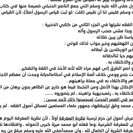
سول صلى الله عليه وسلم التي جمع الناصح الحنبلي ضميمة منها في كتاب
ه وسلم فليس لنا أن نقيس (قلت :لو ثبت قياس الرسول أصلاً)، لأن القياس 
ه نشرتها في الجزء الثاني من كتابي الذخيرة :
 وبذا مشى صحب الرسول وآله
اسنا ظن يبين ضلاله
ن اللهعليهم وخير جواب لذلك قولي :
ر الورىللدين بل أبطاله
هم حبا لناأحفاله
والاكتفاء به .
أصح الطرق إلى فهم مراد الله لأنه الأخذ في اللغة والتفكير .
أملت بتدبر ووعي خلاف أئمة الإسلام في أحكامالديانة وجدت أن معظم الاج
ر والاكتفاء به في جملة براهينهم .
لإخلال بهذا الأصل ومن التخبط فيما هو خارج عن الظاهر بدون برهان من ا
تفاء به ـ رغمبديهية براهينه ـ لم يتصوروه .......
د في العصر الحديث لميحسنوا ذلك لأحد سببين :
محمد وفق ترتيبفقهاء جمهور علماء المسلمين لمسائل أصول الفقه . ثم 
 عرض أصول ابن حزم ترسية
نظرية المعرفة
أولاً ، لأن نظرية المعرفة اليو
رض للمعرفة الشرعية ،وما فعله أبو محمد ميزة كبرى لأصوله ، وافتقاده
رفة الشرية أن الكمال لله ، وأن محمداًصلى الله عليه وسلم مبلغ عن ربه و