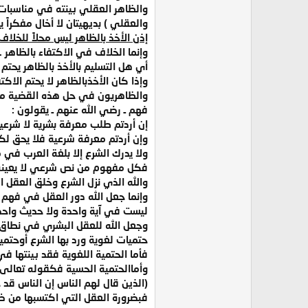
والظاهر العقلي بينته في مناسبات 
والعقلي ) بديهيتان لا أخال مفكراً يكا
إذن الأخذ بالظاهر ليس محلاً للخل
وإنما الخلاف في الاكتفاء بالظاهر .
أي هل التسليم بالأخذ بالظاهر يحتم ا
وإذا كان الأخذبالظاهر لا يحتم الاك
والظاهريون في حل هذه القضية منطق
فهم ـ رضي الله عنهم ـ يقولون :
إن أردتم طلب معرفة بشرية لا شرعية
وإن أردتم معرفة شرعية فلا يحق لكم
ولا يدرك الشرع إلا بلغة العرب في مل
فكل مفهوم من نص شرعي لا يعينه 
والله الذي نزل الشرع وخلق العقل ا
وإنما جعل الله دور العقل في فهم ا
ليست في آية واحدة ولا حديث واحد 
وجعل الله للعقل البشري في نطاق ال
حتميات لغوية ورد بها الشرع أوحتمي
فأما الحتمية اللغوية فقد بينتها ف
وأماالحتمية الحسية فكقوله تعالى 
(الذين قال لهم الناس إن الناس قد 
فبضرورة العقل التي اكتسبها من ضرور