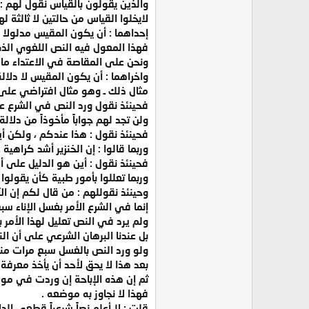
والذين يقولون بالقياس نقول لهم :
لايخلوا القياس من حالتين لا ثالثة ل
إحداهما : أن يكون المقيس مدلولا ع
فهذا المعول فيه النص اللغوي الذي
ونحن على المقاصة في الاعتداء مالم
واخراهما : أن يكون المقيس لا دلالة 
مثال ذلك ـ وهو مثال افتراضي على اف
فحينئذ نقول ورد النص في الشرع على
ولن تجد لهم جواباً مأخوذاً من دلالة
فحينئذ نقول : هذا عندكم ، ولكن أين
وربما قالوا : إن الخنزير أشد كراهي
فحينئذ نقول : أين هو الدليل على أ
وربما تعللوا بأمور طبية كأن يقولوا
وحينئذ نقوللهم : من قال لكم إن ال
إنما في الشرع الأمر بغسل الإناء سب
ولم يرد في النص تعليل لهذا الأمر ب
بل عندنا البرهان الشرعي على أن ال
ولو ورد النص بالغسل سبع مرات م
بعد هذا لا يحق لأحد أن يأخذ معرفة
ثم إن هذه الإباحة إن وردت في موطن
فهذا لا نجاوز به موضعه .
قلت : لا أعلم نصاً شرعياً قطعي الدل