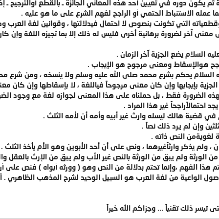
 ثم يكون دوره في تعيين أحد هذه المعاني الجائزة ـ بالقطع أوالترجيح ـ إذ
ما عمله الاستنباط الحتمي أو الراجح لفهم الشرع على ما هو عليه .
قطعياته التي تكونت بنصوص لا احتمال فيدلالتها ، وقوانين لغة العرب و
عنى آخر لضرورة برهانية أخرى فليس له ذلك إلا بما تجيزه اللغة وإن كان 
 السلام يضع الجزية آخر الزمان .
جح هوالإسقاط ومعنى مرجوح هو الإيجاب .
السلام يحكم بشرع محمد صلى الله عليه وسلم ولا ينسخه ، ومن شرع محمد
جزية بإيجابها وإن كان معنى مرجوحاً فياللغة ، لا بإسقاطها وإن كان معنى
لهذه الضرورة فقط ، بل حملناه على هذا المعنى لجوازه لغة مع وجود الضرو
 احتمالاًراجحاً غير هذا المراد .
ي قضية هالك ليسله وارث غير أبيه وأمه أن لأمه الثلث .
ثين وإن لم يرد ذلك نصاً .
ة لغويةمن النص ذاته .
 ، ولم يذكر وارثاًغيرهما ، ونص على أن أحد الأبوين وهو الأم يأخذ الثلث .
الورثة ولم يبق من الورثة بالنص غير الأب ولم يبق من الإرث بالعقل والح
حتم هذا الفهم ،وإنما تحتم بدلالة من النص وهو ( وورثه أبواه ) فنص على أن
الأصول الواعية من لغة العرب هو السبيل الوحيد لشرح المذهب الظاهري . أ.
يسر ذلك تقنياً ... وجزاكم الله خيراً