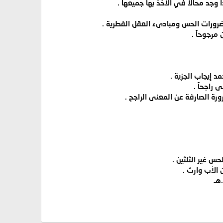
ا وجد محالا في الأخذ بها جميعها .
ضرورات الحس ومبادىء العقل الفطرية .
مرجوحاً .
 إيجاب الجزية .
 راجحاً .
رة الصارفة عن المعنى الراجح .
س غير الثلثين .
 الأب وارث .
هـ