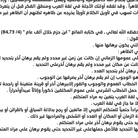
هراً . وقد تفقه أولئك الأجلة في لغة العرب ومنطق الفكر قبل أن يتعرض
سهب في تأويل الكلام تأويلاً يخرجه عن ظاهره لظنهم أن الظاهر غير م
الله تعالى ـ في كتابه الماتع " ابن حزم خلال ألف عام " (4/ 73ـ84) :
قول :
لتي يكون برهانها منها .
 الظاهر :
ى عمومها الزماني إن كانت عن زمن غير محدد ولم يقم برهان آخر بتحديد ال
ت عن مكان غير محدد ولم يقم برهان آخرعلى التحديد .
رهان آخر بتحديد العدد .
الوجوب إن لم يقم برهان آخر يصرفها عن الوجوب .
الخطاب العموم والوجوب والفور إلاببرهان آخر أو قرينة متعينة أو راجحة
مل الخطاب الشرعي على عموم المكلفين ذكوراً وإناثاً عبيداًوأحراراً .
لغة العرب يتعين به مراد المتكلم .
لا ما جاز في لغة العرب .
اً حتمياً للمتكلم العربي إلا ماتعين أو رجح بدلالة السياق أو بالقرائن أو بب
دة الزمان أو المكان أو العدد أو الشخص والمرادبها غير ذلك .
يد حتى يقوم برهان آخر على مراد المتكلم .
بها التحديد فالأصل حملهاعلى غير التحديد حتى يقوم برهان على مراد المتك