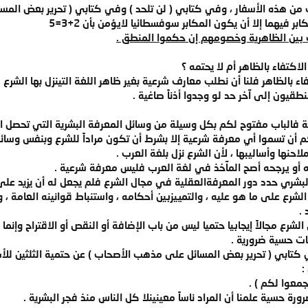
من هذه الأسفار ، وفي كتابي ( لن تلحد ) وفي كتابي ( تحرير بعض الم
بر فيهما إلا أن يكون المكابر سوفسطائيا لايؤمن بأن 2+3=5
اف بين الظاهرية وخصومهم إن حكموا المنطق .
لاكتفاء بالظاهر أم لا يحتمه ؟
تفاء بالظاهر فلنا أن نطلب معارف شرعية بغير ظاهر اللغة التينزل بها الشرع
يون إلى آخر حد لو وجدوا أذناً صاغية .
 فالباب مفتوح لكم بكل وسيلة من وسائل المعرفة البشرية التي تحصل اليق
 أن تسموا أي معرفة شرعية إلا بشرط أن تكون مراداً للشرع وبنفس وسائل 
احنها وأساليبها ، لأن الشرع نزل بلغة العرب .
أو يرجحه أصح المآخذ في لغة العرب فليس معرفة شرعية .
لبشري حدد دور المعرفةالعقلية في مجال الشرع فلم يجعل له أن يزيد على ا
لشرع على ما هو عليه ، والتمييزبين أحكامه ، واستنباط قوانينه العامة ، 
.
شرع مجالاً إيجابيا حتميا ليس من باب الإضافة أو النقص أو الاقتراح وإنم
ات حسية ضرورية .
ي كتابي ( تحرير بعض المسائل على مذهب الأصحاب ) عن حتمية الثلثين للأب 
:
جمعوا لكم ) .
ة حسية علمنا أن المراد ناساً معينينلا كل الناس منذ فجر البشرية .