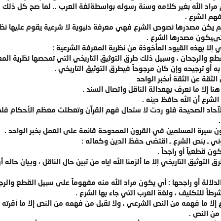
م مراد الله بغير كلامه وسنة رسوله بواسطةلغة العرب .. لما صح كل ذ
هم الشرع .
يكن مصدرها نصوص الشرع فهي معرفة دنيوية لا شرعية يقوم عليها نظريات
تىيكون مصدرها الشرع .
 إلا بهذه القيود المأخوذة من نظرية المعرفة الشرعية :
لقطع والرجحان ، وسبيل ذلك طرق التوثيق التاريخي التي تمحصها نظرية المع
 أو ترجيحه وإن كان مرجوحاً فيطرق التوثيق التاريخي .
لثقة عن الثقة أىخبر الواحد
نا إلا ما نعرف بهعدالة الناقل واتصال السند .
شرع أن الله حافظ دينه .
آحاد الصحيحة فلو ردت لا ستحال فهم القرآن وتعطلت معظم الأحكام فلما 
ون سيرة المسلمين في القرون الممدوحة قائمة على العمل بخبر الواحد .
كوني ـ بنص الشرع ـ اقتضى حفظ الدين وكماله :
ون قطعياً أو راجحاً .
ق التوثيق التاريخي إلا ما ألزمنا الله إياه من تبين حال الناقل ، وبيان حال
الة أو راجحها : أي يكون مراد الله منه مفهوماً على سبيل القطع والرجح
طاً للتكليف ، ولغة العرب التي جاء بها الشرع .
إلا ما فهمه من النص الشرعي ، ولا نقبل من فهمه من النص إلا ما أقرته ل
من النص .