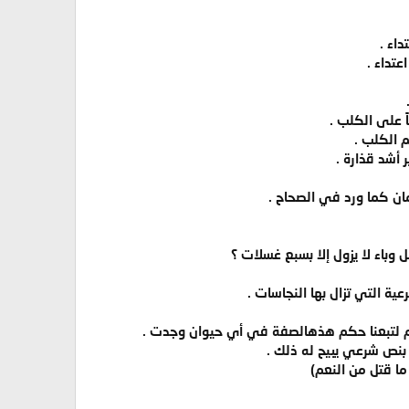
اء .
تداء .
ً على الكلب .
م الكلب .
 أشد قذارة .
مان كما ورد في الصحاح .
وباء لا يزول إلا بسبع غسلات ؟
ية التي تزال بها النجاسات .
م لتبعنا حكم هذهالصفة في أي حيوان وجدت .
 بنص شرعي يبيح له ذلك .
ما قتل من النعم)