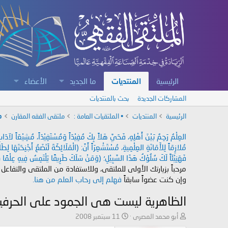
الرئيسية
المنتديات
ما الجديد
الأعضاء
المشاركات الجديدة
بحث بالمنتديات
الرئيسية
المنتديات
• الملتقيات العامة :
ملتقى الفقه المقارن
م
العِلْمُ رَحِمٌ بَيْنَ أَهْلِهِ، فَحَيَّ هَلاً بِكَ مُفِيْدَاً وَمُسْتَفِيْدَاً، مُشِيْعَاً لآ
مُلازِمَاً لِلأَمَانَةِ العِلْمِيةِ، مُسْتَشْعِرَاً أَنَّ: (الْمَلَائِكَةَ لَتَضَعُ أَجْنِحَتَهَا لِ
فَهَنِيْئَاً لَكَ سُلُوْكُ هَذَا السَّبِيْلِ؛ (وَمَنْ سَلَكَ طَرِيقًا يَلْتَمِسُ فِيهِ عِلْمًا سَ
مرحباً بزيارتك الأولى للملتقى، وللاستفادة من الملتقى والتفاعل
وإن كنت عضواً سابقاً
فهلم إلى رحاب العلم من هنا.
الظاهرية ليست هى الجمود على الحرفي
ب
ت
أبو محمد المصرى
11 سبتمبر 2008
ا
ا