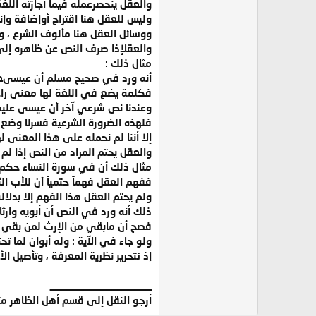
والعقل ينحصرعمله فيما أجازته اللغة
وليس للعقل هنا اقتراح أوإضافة وإن
ووسائل العقل هنا مألوف الشرع ، و
والعقلإذا صرف النص عن ظاهره إلى م
مثال ذلك :
أنه ورد في صحيح مسلم أن عيسىعليه
فكلمة يضع في اللغة لها معنى را
وعندنا نص شرعي آخر أن عيسى عليه 
فلهذه الضرورة الشرعية فسرنا وضع ال
إلا أننا لم نحمله على هذا المعنى 
والعقل يحتم المراد من النص إذا لم يجد
مثال ذلك أن في سورة النساء حكم ف
ففهم العقل فهماً حتمياً أن للأب الثل
ولم يحتم العقل هذا الفهم إلا بدلال
ذلك أنه ورد في النص أن أبويه وارثان
فصح أن مابقي من الإرث لمن بقي من 
ولو جاء في الآية : وله أبوان لما ت
إذ نتحرير نظرية المعرفة ، وتأصيل 
__________________
أرجو النقل إلى قسم أهل الظاهر متى ت