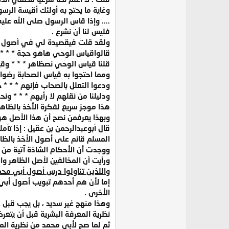
وغاية ما يحتج به أولئك أقيسة الر
.... وإذا قاس الرسول صلى الله علي
فليس لنا أن نشرع .
ولقد قلت فيقصيدة لي في أصول الفق
قالواقياس الوحي هاهو حجة * * *
قلنا قياس الوحي نصظاهر * * * وقي
ومما احتجوا به قياس الصحابة رضوا
ودعوا التعلل بالصحاب فإنهم * * * خي
ودليلنا من نقلهم لا رأيهم * * * ونحب
هذا موجز سريع لفكرة الأخذ بالظاهر 
وبهذا يعرفمن نصح أن هذا الأصل هو 
قال أبوعبدالرحمن بن عقيل : إذا ت
المسلم قائم على أصول الأخذ بالظاه
ووجدت أن الأحكام الشاذة آتية من ا
ورأيت أن المخالفين لأصل الظاهر والاك
واللذين تناولوا درس أصول أبي محم
إما لأن هم أحدهم تبويب أصول أبي 
الأخرى .
وهذا منهج غير سديد ، بل يجب قبل
نظرية المعرفة البشرية قبل أن يتع
ثم لما صح لأبي محمد من نظرية المع