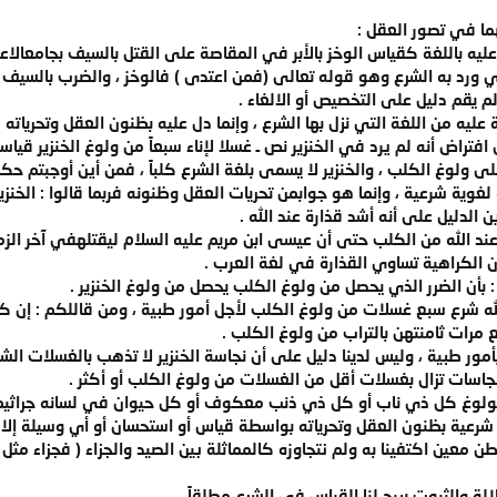
هما في تصور العقل :
ليه باللغة كقياس الوخز بالأبر في المقاصة على القتل بالسيف بجامعالاعتد
 ورد به الشرع وهو قوله تعالى (فمن اعتدى ) فالوخز ، والضرب بالسيف اع
 يقم دليل على التخصيص أو الالغاء .
عليه من اللغة التي نزل بها الشرع ، وإنما دل عليه بظنون العقل وتحرياته .
تراض أنه لم يرد في الخنزير نص ـ غسلا لإناء سبعاً من ولوغ الخنزير قياسا
 ولوغ الكلب ، والخنزير لا يسمى بلغة الشرع كلباً ، فمن أين أوجبتم حك
 لغوية شرعية ، وإنما هو جوابمن تحريات العقل وظنونه فربما قالوا : الخنزير
 الدليل على أنه أشد قذارة عند الله .
ة عند الله من الكلب حتى أن عيسى ابن مريم عليه السلام ليقتلهفي آخر الز
ن الكراهية تساوي القذارة في لغة العرب .
 : بأن الضرر الذي يحصل من ولوغ الكلب يحصل من ولوغ الخنزير .
له شرع سبع غسلات من ولوغ الكلب لأجل أمور طبية ، ومن قاللكم : إن كل 
ع مرات ثامنتهن بالتراب من ولوغ الكلب .
أمور طبية ، وليس لدينا دليل على أن نجاسة الخنزير لا تذهب بالغسلات الشرع
نجاسات تزال بغسلات أقل من الغسلات من ولوغ الكلب أو أكثر .
نولوغ كل ذي ناب أو كل ذي ذنب معكوف أو كل حيوان في لسانه جراثي
 شرعية بظنون العقل وتحرياته بواسطة قياس أو استحسان أو أي وسيلة إلا
 معين اكتفينا به ولم نتجاوزه كالمماثلة بين الصيد والجزاء ( فجزاء مثل 
الة والثبوت يبيح لنا القياس في الشرع مطلقاً .