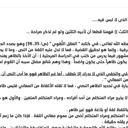
لذى لا لبس فيه.....
 الثلث )) فهمنا قطعا أن لأبيه الثلثين ولو لم تذكر صراحة ...
 كتابه " العقل اللُّغوي " (ص/ 35ـ 36) وهو بصدد الحديث عن الأخذ بالظاهر :
ية ، وإنما هو تحقيق القضية ، فما لا تدل عليه اللغة من النص ، وما لا 
مشهور فيما يدرس من كتب في الدراسة المرحلية ) : أن الأخذ بالظاهر يعني 
 لا يكون ظاهراً حتى يكون واضحاً . وهذا وهم شائع مضلل سببه أن القوم
ي والخفي الذي لا يدرك إلا بلطف . أما غير الظاهر فهو ما أبى النص أن ي
ن المعاني " .
ة في تحديد الظاهر النصي ، فما لا تقله الألفاظ من المعاني فليس ظاهراً 
 يخرج مراد المتكلم عن أحد أفراده ، ومراد المتكلم المتعين . والأول هو 
اللفظ لغة أو بلاغة فهو غير ظاهر .
د المتكلم ومراد المتكلم أخص من عموم معاني اللغة . فإذا كان ما زعم أ
م يقله حقيقة .
عبين بكلام الله كالصوفية والباطنية وبعض المتفلسفة والإنشائيين . وإذا