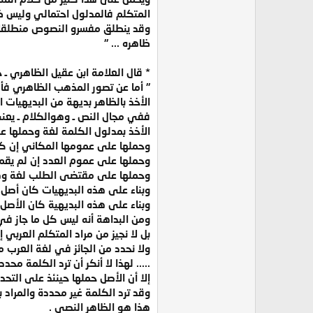
المتكلم فالمدلول احتمالي وليس ظا
وقد ينطلق مفسرو النصوص منطلقات ت
ظاهره ... "
* قال العلامة ابن عقيل الظاهري ـ حفظه 
" أما عن تصور المذهب الظاهري فأ
الأخذ بالظاهر بديهة من البديهيات ا
ففي مجال النص ـ وهوالكلام ـ يعني
الأخذ بمدلول الكلمة لغة وحملها عل
وحملها على عمومها المكاني إن كان
وحملها على عموم العدد إن لم يقم ب
وحملها على مقتضى الطلب لغة وهو 
وبناء على هذه البديهيات كان أصل 
وبناء على هذه البديهية كان الأصل ح
ومن البداهة أنه ليس كل ما جاز في 
بل لا نجيز من مراد المتكلم العربي إ
ولا نحدد من الجائز في لغة العرب مراد
..... لهذا لا أنكر أن ترد الكلمة محد
إلا أن الأصل حملها حينئذ على التحد
وقد ترد الكلمة غير محددة والمراد 
هذا هو الظاهر النصي .