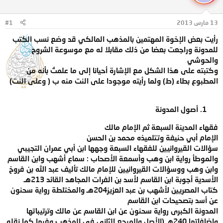
ل
ا
م
ل
و
ب
13 مارس 2013
#1
ض
د
رأيت بعض الإخوة المهتمين بالمذهب المالكي قد وضع نسب الكتب
و
ء
ع
للمدونة وراجعت بعضا من ذلك مقابلا له مع موسوعة الشروح
والحوشي
وكتبته على هذا الشكل مع الإشارة أحيانا إلى ما علمتُ بأنه من
المطبوع بطاء (ط) ولما رأيته موجودا على النت منه ب ( وعلى النت)
أصول المدونة
فقهاء المدينة السبعة ثم الإمام مالك
الإمام أبي حنيفة وتتلميذه محمد بن الحسن
سؤالات القيروانيين للفقهاء السبعة وجهها ابن أبي عمران التجيبي
والموطأ رواية ابن وهب وأسمعة الأصحاب : سماع أشهب وابن القاسم
وابن وهب ووسؤالات القيروانيين للإمام مالك تأليف عبد الله بن فروخ
الأسدية أجوبة ابن القاسم لأسد بن الفرات المجاهد القائد 213هـ
كتاب المصريين لأشهب بن عبد العزيز204هـ والمختلطة رواية سحنون
عن أسد بتصحيحات ابن القاسم
المدونة الكبرى رواية سحنون عن ابن القاسم عن مالك وترتيباتها
وإضافاتها 240هـ (الأصل والمرجع الثاني في المذهب وفيها كما نقله