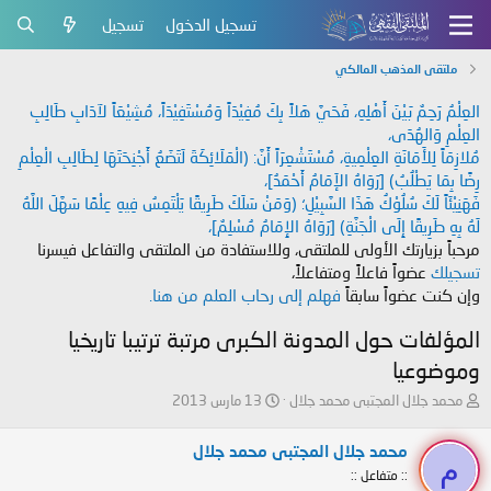
تسجيل الدخول
تسجيل
ملتقى المذهب المالكي
العِلْمُ رَحِمٌ بَيْنَ أَهْلِهِ، فَحَيَّ هَلاً بِكَ مُفِيْدَاً وَمُسْتَفِيْدَاً، مُشِيْعَاً لآدَابِ طَالِبِ
العِلْمِ وَالهُدَى،
مُلازِمَاً لِلأَمَانَةِ العِلْمِيةِ، مُسْتَشْعِرَاً أَنَّ: (الْمَلَائِكَةَ لَتَضَعُ أَجْنِحَتَهَا لِطَالِبِ الْعِلْمِ
رِضًا بِمَا يَطْلُبُ) [رَوَاهُ الإَمَامُ أَحْمَدُ]،
فَهَنِيْئَاً لَكَ سُلُوْكُ هَذَا السَّبِيْلِ؛ (وَمَنْ سَلَكَ طَرِيقًا يَلْتَمِسُ فِيهِ عِلْمًا سَهَّلَ اللَّهُ
لَهُ بِهِ طَرِيقًا إِلَى الْجَنَّةِ) [رَوَاهُ الإِمَامُ مُسْلِمٌ]،
مرحباً بزيارتك الأولى للملتقى، وللاستفادة من الملتقى والتفاعل فيسرنا
تسجيلك
عضواً فاعلاً ومتفاعلاً،
وإن كنت عضواً سابقاً
فهلم إلى رحاب العلم من هنا.
المؤلفات حول المدونة الكبرى مرتبة ترتيبا تاريخيا
وموضوعيا
ب
ت
محمد جلال المجتبى محمد جلال
13 مارس 2013
ا
ا
د
ر
محمد جلال المجتبى محمد جلال
ئ
ي
م
:: متفاعل ::
ا
خ