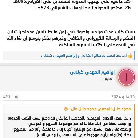
حاشية على تهذيب المدونة لمحمد بن علي الغرياني895هـ
مختصر المدونة لعبد الوهاب الشعراني 973هــ
بقيت كتب عدت مراجعا وأصولا في زمن ما كالتلقين ومختصرات ابن
الحكم والرسالة للقيرواني والكافي وغيرهم تذكر بتوسع إن شاء الله
في نافذة على الكتب الفقهية المالكية
أ.د. عبدالحميد بن صالح الكراني
و
إبراهيم المهدي كيلاني
ا
ل
ت
إبراهيم المهدي كيلاني
ف
إ
ا
:: متابع ::
ع
ل
ا
ت
13 مايو 2024
#21
:
محمد جلال المجتبى محمد جلال قال:
رأيت بعض الإخوة المهتمين بالمذهب المالكي قد وضع نسب الكتب للمدونة
وراجعت بعضا من ذلك مقابلا له مع موسوعة الشروح والحوشي
وكتبته على هذا الشكل مع الإشارة أحيانا إلى ما علمتُ بأنه من المطبوع
بطاء (ط) ولما رأيته موجودا على النت منه ب ( وعلى النت)