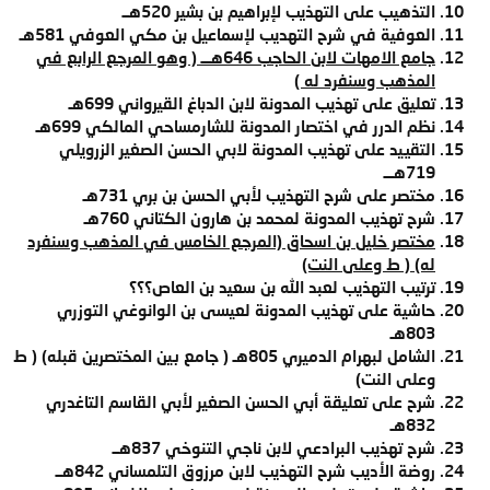
التذهيب على التهذيب لإبراهيم بن بشير 520هــ
العوفية في شرح التهديب لإسماعيل بن مكي العوفي 581هـ
جامع الامهات لابن الحاجب 646هـــ ( وهو المرجع الرابع في
المذهب وسنفرد له )
تعليق على تهذيب المدونة لابن الدباغ القيرواني 699هـ
نظم الدرر في اختصار المدونة للشارمساحي المالكي 699هـ
التقييد على تهذيب المدونة لابي الحسن الصغير الزرويلي
719هـــ
مختصر على شرح التهذيب لأبي الحسن بن بري 731هـ
شرح تهذيب المدونة لمحمد بن هارون الكتاني 760هـ
مختصر خليل بن اسحاق (المرجع الخامس في المذهب وسنفرد
له) ( ط وعلى النت)
ترتيب التهذيب لعبد الله بن سعيد بن العاص؟؟؟
حاشية على تهذيب المدونة لعيسى بن الوانوغي التوزري
803هـ
الشامل لبهرام الدميري 805هـ ( جامع بين المختصرين قبله)
( ط
وعلى النت)
شرح على تعليقة أبي الحسن الصغير لأبي القاسم التاغدري
832هـ
شرح تهذيب البرادعي لابن ناجي التنوخي 837هــ
روضة الأديب شرح التهذيب لابن مرزوق التلمساني 842هــ