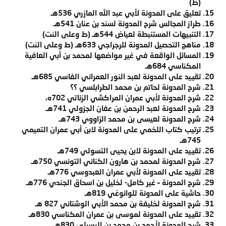
(ط)
تعليق على المدونة لأبي عبد الله المازري 536هـ
طراز المجالس شرح المدونة لسند بن عنان 541هـ
التنبيهات المستنبطة لعياض 544هـ (ط وعلى النت)
مناهج التحصيل المدونة للرجراجي 633هـ (ط وعلى النت)
المسائل الواقعة
في غير مواضعها لمحمد بن أبي العافية
المكناسي 684هـ
تقييد على المدونة لعبد النور العمراني الفاسي 685هـ
شرح المدونة لحاتم بن محمد الطرابلسي ؟؟
شرح المدونة لأبي عمران المراكشي الزناتي 702ه،
شرح المدونة لعبد الرحمن بن عفان الجزولي 741هـ
شرح المدونة لعيسى بن محمد الزاووي 743هـ
ترتيب كتاب اللخمي على المدونة لابن أبي عمران التميمي
745هـ
تقييد على المدونة لابن يحيى التسولي 749هـ
شرح المدونة لمحمد بن هارون الكناني التونسي 750هـ
تقييد على المدونة لأبي عمران العبدوسي 776هـ
شرح المدونة
–
غير كامل- لخليل بن اسحاق الجندي 776هـ
حاشية على المدونة للوانوغي 819هـ
شرح المدونة لخليفة بن محمد الأبي الوشتاني 827 هـ
تقييد على المدونة لموسى بن عمران المكناسي 830هـ
شرح المدونة لأحمد بن محمد بن البسيلي 830هـ