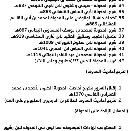
شرح المدونة
–
صيفي وشتوي لابن ناجي التنوخي 837هـ
شرح المدونة لأبي العباس القلشاني 863هـ
تكملة حاشية الوانوغي على المدونة لمحمد بن أبي القاسم
المشذالي 866هـ
شرح المدونة لمحمد بن يوسف المسناوي البجاتي 887هـ
تكميل التقييد وتحقيق العقيد لابن غازي المكناسي 919هــ
شرح المدونة لابن عظوم القيرواني 1009هـ
شرح المدونة لابي العباس ابن المقري 1041هـ
شرح المدونة لمحمد بن عبد القادر التواتي 1115هـ
غريب المدونة للجبي ؟؟؟(مطبوع وعلى النت )
( تخريج أحاديث المدونة)
إقبال السرور بتخريج أحاديث المدونة الكبرى لأحمد بن محمد
العمراني الفاسي 1370هـ
تخريج أحاديث المدونة للطاهر بن الدرديري (مطبوع وعلى النت)
(المسائل الزائدة على المدونة)
المستوعب لزيادات المبسوطة مما ليس في المدونة لابن رشيق