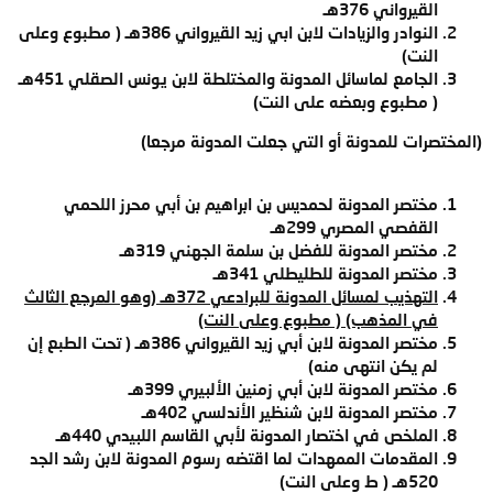
القيرواني 376هـ
النوادر والزيادات لابن ابي زيد القيرواني 386هـ
( مطبوع وعلى
النت)
الجامع لماسائل المدونة والمختلطة لابن يونس الصقلي 451هـ
( مطبوع وبعضه على النت)
(المختصرات للمدونة أو التي جعلت المدونة مرجعا)
مختصر المدونة لحمديس بن ابراهيم بن أبي محرز اللحمي
القفصي المصري 299هـ
مختصر المدونة للفضل بن سلمة الجهني 319هـ
مختصر المدونة للطليطلي 341هـ
التهذيب لمسائل المدونة للبرادعي 372هـ (وهو المرجع الثالث
في المذهب) ( مطبوع وعلى النت)
مختصر المدونة لابن أبي زيد القيرواني 386هـ ( تحت الطبع إن
لم يكن انتهى منه)
مختصر المدونة لابن أبي زمنين الألبيري 399هـ
مختصر المدونة لابن شنظير الأندلسي 402هـ
الملخص في اختصار المدونة لأبي القاسم اللبيدي 440هـ
المقدمات الممهدات لما اقتضه رسوم المدونة لابن رشد الجد
520هـ
( ط وعلى النت)