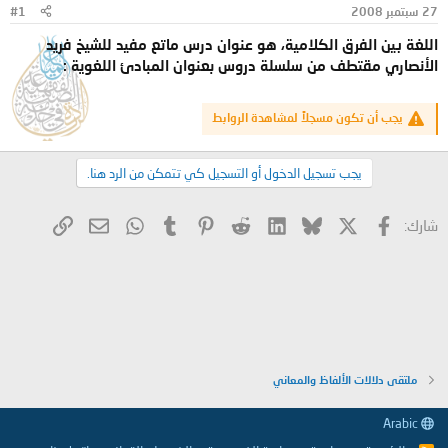
27 سبتمبر 2008
#1
و
ب
ض
د
اللغة بين الفرق الكلامية، هو عنوان درس ماتع مفيد للشيخ فريد
و
ء
الأنصاري مقتطف من سلسلة دروس بعنوان المبادئ اللغوية :
ع
يجب أن تكون مسجلاً لمشاهدة الروابط
يجب تسجيل الدخول أو التسجيل كي تتمكن من الرد هنا.
X
فيسبوك
Bluesky
LinkedIn
Reddit
Pinterest
Tumblr
WhatsApp
الرابط
البريد الإلكتروني
شارك:
ملتقى دلالات الألفاظ والمعاني
Arabic