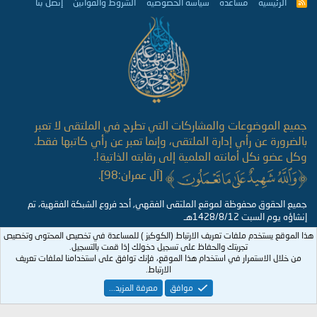
الرئيسية
مساعدة
سياسة الخصوصية
الشروط والقوانين
إتصل بنا
R
S
S
جميع الموضوعات والمشاركات التي تطرح في الملتقى لا تعبر
بالضرورة عن رأي إدارة الملتقى، وإنما تعبر عن رأي كاتبها فقط.
وكل عضو نكل أمانته العلمية إلى رقابته الذاتية!.
[آل عمران:98].
جميع الحقوق محفوظة لموقع الملتقى الفقهي, أحد فروع الشبكة الفقهية، تم
إنشاؤه يوم السبت 1428/8/12هـ
هذا الموقع يستخدم ملفات تعريف الارتباط (الكوكيز ) للمساعدة في تخصيص المحتوى وتخصيص
تجربتك والحفاظ على تسجيل دخولك إذا قمت بالتسجيل.
من خلال الاستمرار في استخدام هذا الموقع، فإنك توافق على استخدامنا لملفات تعريف
الارتباط.
موافق
معرفة المزيد...