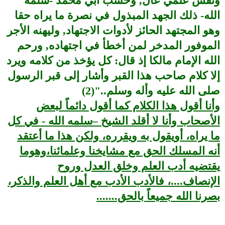
ونفس علمي عال, وحسب أبي محمد -سلمه
الله- ذلك الجهد المبذول في نصرة ما يراه حقا
وهو المجتهد الحائز لأدوات الاجتهاد, وليهنه الأجر
الموفور المدخر لمن أخطأ في اجتهاده, ورحم
الله الإمام مالكا إذ قال: كل يؤخذ من كلامه ويرد
إلا كلام صاحب هذا القبر وأشار إلى قبر الرسول
صلى الله عليه وأله وسلم.."(2)
وأنا أقول هذا الكلام كما أقول دائماً لبعض
الأصحاب وأنا لا أقلد الشيخ –سلمه الله - في كل
ما يراه، أويقول به ويقرره، ولكن هذا ما أعتقد
أنه المسلك الحق مع مشايخنا وعلمائنا،وهوما
يقتضيه أدب العلم وخلق العدل وروح
الإنصاف....، فالأدب الأدب مع أهل العلم والذكر،
بصرنا الله جميعاً بالحق.......