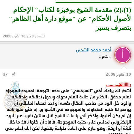
ــــــــــــــــــــــــــــــــــــــــــ
(1)،(2) مقدمة الشيخ بوخبزة لكتاب" الإحكام
لأصول الأحكام" عن "موقع دارة أهل الظاهر"
بتصرف يسير
التعديل الأخير:
10 أكتوبر 2008
أحمد محمد الشحي
أ
:: متابع ::
10 أكتوبر 2008
#7
راااااائع..........
أشكر لك يراعك أخي "السرخسي" على هذه الترجمة المفيدة الموجزة
لعلم محقق، الكثير من طلبة العلم يجهله ويجهل تدقيقه وتحقيقه...
والود كل الود من صاحب المقال نفسه أو أحد أعضاء الملتقى أن
يوضح لنا كتبه المتداولة والموجودة في الأسواق، إذ كثير منها نافذ
إن لم يكن أغلبها، وأذكر أني راسلت الشيخ قبل سنتين تقريبا عبر البريد
الإلكتروني ليدلني على كتبه الموجودة، فأفاد أن كلها نافذ ما خلا
ثلاثة أو أربعة، وهو عازم على إعادة طباعة بعضها، لكن الله أعلم متى