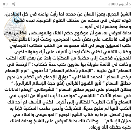
5 أكتوبر 2008
#3
الشيخ الجديع، يعجز اللسان عن مدحه لما رأيتُ براعته في كل الميادين،
قوته تتجلى في تمكنه من مختلف العلوم الشرعية، تجده فقيها
ومحدثا ومفسرا، إلى آخره ...
بداية تعرفي به، هو أن موضوع حكم الغناء والموسيقى شغلني بعض
الوقت فاطلعت على بعض كتب المحرمين، وكنتُ أود الاطلاع على
كتب المجيزين ويسر لي الله مجموعة من الكتب ككتاب القرضاوي
وكتاب الثقفي لكني كنتُ أود أن أتعرف على آراء وفوائد أخرى
للمجيزين، فذهبتُ إلى مكتبة من المكتبات باحثا عن بعض تلك الكتب
وكانت لي قائمة طويلة بها عناوين كتب عدة ككتاب : "الرخصة في
السماع" لابن قتيبة ، "الإمتاع بأحكام السماع" للأدفوي، "فرح الإسماع
برخص السماع " لمحمد الشاذلي، " بوارق الإجماع في تكفير من يحرم
مطلق السماع " لأبو الفتوح الغزالي (أخو حجة الإسلام الغزالي)، "
بطلان الإجماع على تحريم مطلق السماع " للشوكاني، "إيضاح الدلالات
في سماع الآلات " للنابلسي، "مواهب الأرب المبرأة من الجرب في
السماع وآلات الطرب" للكتاني إلى آخره... لكني للأسف لم أجد تلك
الكتب لأنها لم تطبع حديثا، فتضايقتُ وأحس صاحب المكتبة فإذا به
يقول تفضل، فإذا به كتاب الشيخ الجديع "الموسيقى والغناء في
ميزان الإسلام" ... وكانت تلك بداية تعرفي على الشيخ وبداية اقتناء
كتبه حفظه الله ورعاه.