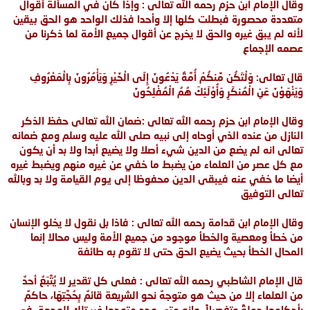
وقال الإمام ابن حزم رحمه الله تعالى : وإذا كان في المسألة أقوال
متعددة محصورة فبطلت كلها إلا وأحدا فذلك الواحد هو الحق بيقين
لأنه لم يبق غيره والحق لا يخرج عن أقوال جميع الأمة لما ذكرنا من
عصمه الإجماع
قال تعالى: وَلْتَكُن مِّنكُمْ أُمَّةٌ يَدْعُونَ إِلَى الْخَيْرِ وَيَأْمُرُونَ بِالْمَعْرُوفِ
وَيَنْهَوْنَ عَنِ الْمُنكَرِ وَأُوْلَئِكَ هُمُ الْمُفْلِحُونَ
وقال الإمام ابن حزم رحمه الله تعالى :ضمان الله تعالى حفظ الذكر
النازل من عنده الذي أوحاه إلى نبيه صلى الله عليه وسلم ومع ضمانه
تعالى انه لم يضع من الدين شيء أصلا ولا يضيع أبدا ولا بد أن يكون
مع كل عصر من العلماء من يضبط ما خفي عن غيره منهم ويضبط غيره
أيضا ما خفي عنه فيبقى الدين محفوظا إلى يوم القيامة ولا بد وبالله
تعالى التوفيق
وقال الإمام ابن قدامة رحمه الله تعالى : فاذا بل نقول لا يخلو الإنسان
من خطأ ومعصية والخطأ موجود من جميع الأمة وليس محالا
إنما
المحال الخطأ بحيث يضيع الحق حتى لا تقوم به طائفة
قال الإمام الشاطبي رحمه الله تعالى : فعلى كل تقدير لا يُتَّبَعُ أحدٌ
من العلماء إلا من حيث هو متوجهٌ نحو الشريعة قائمٌ بِحُجَّتِهَا، حاكمٌ
بأحكامها جملةً وتفصيلاً، وإنه متى وجد متوجها غير تلك الوجهة، في