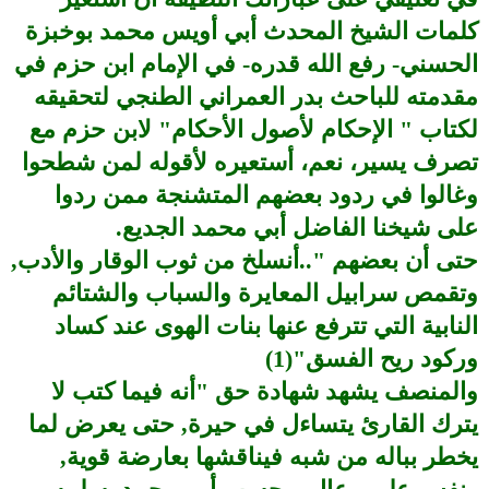
كلمات الشيخ المحدث أبي أويس محمد بوخبزة
الحسني- رفع الله قدره- في الإمام ابن حزم في
مقدمته للباحث بدر العمراني الطنجي لتحقيقه
لكتاب " الإحكام لأصول الأحكام" لابن حزم مع
تصرف يسير، نعم، أستعيره لأقوله لمن شطحوا
وغالوا في ردود بعضهم المتشنجة ممن ردوا
على شيخنا الفاضل أبي محمد الجديع.
حتى أن بعضهم "..أنسلخ من ثوب الوقار والأدب,
وتقمص سرابيل المعايرة والسباب والشتائم
النابية التي تترفع عنها بنات الهوى عند كساد
وركود ريح الفسق"(1)
والمنصف يشهد شهادة حق "أنه فيما كتب لا
يترك القارئ يتساءل في حيرة, حتى يعرض لما
يخطر بباله من شبه فيناقشها بعارضة قوية,