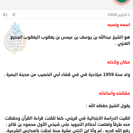
و
ب
ض
د
5 أكتوبر 2008
#1
و
ء
ع
اسمه ونسبه
هو الشيخ عبدالله بن يوسف بن عيسى بن يعقوب اليعقوب الجديع
العنزي .
مكان ولادته
ولد سنة 1959 ميلادية في في قضاء أبي الخصيب من مدينة البصرة .
مشائخه وأساتذته
يقول الشيخ حفظه الله :
تلقيت الدراسة الابتدائية في قريتي، كما تلقنت قراءة القرآن وحفظت
منه طرفاً وتعلمت أحكام التجويد على شيخي الأول محمود بن فالح ،
رفع الله قدره ، ثم وأنا ابن اثنتي عشرة سنة لحقت بالمدارس الشرعية،