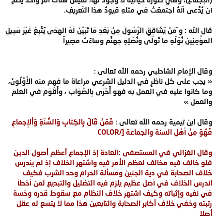
أن يُدَّعى أنَّهُ اجتمعَتْ في مثلهِ قيودُ هذا التَّعريفِ.
قال الله : و َمَنْ يُشَاقِقِ الرَّسُولَ مِنْ بَعْدِ مَا تَبَيَّنَ لَهُ الهدَى َيَتَّبِعْ غَيْرَ سَبِيلِ
المؤْمِنِينَ نُوَّلِّهِ مَا تَوَلَّى وَنُصْلِهِ جَهَنَّمَ وَسَاءَتْ مَصِيراً
وقال الإمام الشاطبي رحمه الله تعالى :
« يجب على كل ناظرٍ في الدليل الشرعي مراعاة ما فهم منه الأَوَّلُونَ،
وما كانوا عليه في العمل به فهو أَحْرَى بِالصَّوَاب ، وأَقْوَم في العلم
والعمل »
وقال ابن تيمية رحمه الله تعالى :
فَمَنْ قَالَ بِالكِتَابِ وَالسُّنَّةِ وَاْلإِجماعِ
فَهُوَ مِنْ أَهْلِ السنة والجماعة [/COLOR
وقال الغزالي في المستصفى :العادة إذ الإجماع أعظم أصول الدين
فلو خالف فيه مخالف لعظم الأمر فيه واشتهر الخلاف إذ لم يندرس
خلاف الصحابة في دية الجنين ومسألة الحرام وحد الشرب فكيف
اندرس الخلاف في أصل عظيم يلزم فيه التضليل والتبديع لمن أخطأ
في نفيه وإثباته وكيف اشتهر خلاف النظام مع سقوط قدره وخسة
رتبته وخفي خلاف أكابر الصحابة والتابعين هذا مما لا يتسع له عقل
أصلا