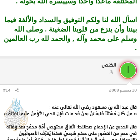
المختلفة ماعدا واحداً وسييسره الله بحوله .
اسأل الله لنا ولكم التوفيق والسداد والألفة فيما
بيننا وأن ينزع من قلوبنا الضغينة . وصلى الله
وسلم على محمد وآله , والحمد لله رب العالمين
.
الكندي
ا
:: زائر ::
10 ديسمبر 2008
#14
قال عبد الله بن مسعود رضي الله تعالى عنه :
« مَنْ كَانَ مُسْتَنّاً فَليسْتنَّ بمنْ قَد مَاتَ فَإِن الحي لاتُؤْمَنُ عَلَيهِ الفِتْنَةُ »
قال الجدبع عن الإجماع صطلاحًا: اتِّفاقُ مجتهدِي أُمَّةِ محمَّدٍ بعد وفاتِه
في عصرٍ من العصُورِ على حكمٍ شرعيٍّ.هكذا يُعرِّفُ الأصوليُّونَ
(الإجماعَ)، وهي صُورةٌ خياليَّةٌ لا وُجودَ لهاَ، فليسَ هُناكَ أمرٌ واحدٌ يصحُّ