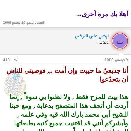
أهلا بك مرة أخرى...
التعديل الأخير:
29 نوفمبر 2008
تركي علي التركي
ت
:: متابع ::
9 ديسمبر 2008
#13
أنا جديعيٌ ما حييت وإن أمت ,,, فوصيتي للناس
أن يتجدّعوا
هذا بيت للمزح فقط , ولا تظنوا بي سوءاً , إنما
أردت أن أتحف هذا المتصفح بدعابة , ومع حبنا
للشيخ أبي محمد بارك الله فيه وفي علمه ,
وأبشركم أنني قد اقتنيت جميع كتبه بطبعاتها