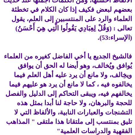
الألفاظ أحسنها، ومن الكلمات أجملها عند حديث
بعضهم لبعض فكيف إذا كان الكلام في تخطئة
العلماء والرد على المنتسبين إلى العلم، يقول
تعالى : (وَقُلْ لِعِبَادِي يَقُولُوا الَّتِي هِيَ أَحْسَنُ)
(الإسراء:53).
فالشيخ الجديع يا أخي الفاضل كغيره من العلماء
يُوافق ويُخالف، وهو أيضا له الحق أن يوافق
ويخِالف، ولا مانع أن يرد عليه أهل العلم فيما
يخالفوه فيه ، كما لا مانع أن يرد هو عليهم فيما
يخالفهم فيه، ويبقى التحاكم إلى الدليل والفصل
للحجة والبرهان، ولا حاجة لنا أبدا بمثل هذه
التشنجات والعبارات النابية، والألفاظ التي لا
تليق بمنتسب إلى ملتقانا هذا ملتقى " المذاهب
الفقهية والدراسات العلمية"