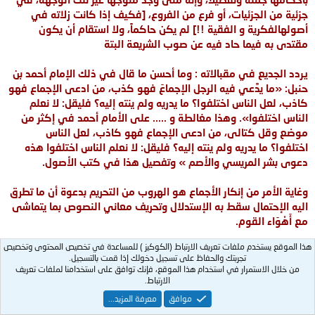
جزئية من الجزئيات، أو فرع من الفروع، [
فكيف إذا كانت زلاته في
أصولهالفكرية و الفقية
!!] لم يكن حاكماً، ولا استقام أن يكون
مقتدى به فيما حاد فيه عن صوب الشريعة البتة
يردد الجديع في مقبالاته : وما أحسن ما قال في ذلك الإمام أحمد بن
حنبل: «ما يدَّعي فيه الرجل الإجماعَ فهو كذب، من ادعى الإجماع فهو
كاذب، لعل الناس اختلفوا؟ ما يدريه ولم ينته إليه؟ فليقل: لا نعلم
الناس اختلفوا». وهذا مغالطة و ..... على الأمام أحمد في إكثر من
موضع وقل كتالى، من ادعى الإجماع فهو كاذب، لعل الناس
اختلفوا؟ ما يدريه ولم ينته إليه؟ فليقل: لا نعلم الناس اختلفوا هذه
دعوى بشر المريسي والأصم » وتفصيل هذا في كتب الأصول.
وغاية الأمر من إنكار الأجماع هو الهروب من التحريم بدعوة أن ما تطرق
اليه الإحتمال سقط به الإستدلال وتحريف معاني النصوص بما يتماشى
مع أَهْوَاء القوم.
هذا الموقع يستخدم ملفات تعريف الارتباط (الكوكيز ) للمساعدة في تخصيص المحتوى وتخصيص
قال الله: أَمْ لَهُمْ شُرَكَاءُ شَرَعُوا لَهُمْ مِنَ الدِّينِ مَا لَمْ يَأْذَنْ بِهِ اللهُ وقال:
تجربتك والحفاظ على تسجيل دخولك إذا قمت بالتسجيل.
وَأَنِ احْكُم بَيْنَهُم بِمَآ أَنزَلَ اللّهُ وَلاَ تَتَّبِعْ أَهْوَاءهُمْ وَاحْذَرْهُمْ أَن يَفْتِنُوكَ
من خلال الاستمرار في استخدام هذا الموقع، فإنك توافق على استخدامنا لملفات تعريف
عَن بَعْضِ مَا أَنزَلَ اللّهُ إِلَيْكَ وقال: وَلاَ تَتَّبِعْ أَهْوَاءهُمْ عَمَّا جَاءكَ مِنَ الْحَقِّ
الارتباط.
لِكُلٍّ جَعَلْنَا مِنكُمْ شِرْعَةً وَمِنْهاجأً
موافق
معرفة المزيد...
التعديل الأخير بواسطة المشرف:
10 ديسمبر 2008