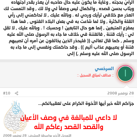
الرأيَ بحجته , وغاية ما يكون عليه حال صاحبه أن يعذر بقدر اجتهاده
ويثاب بحسن قصده , والكمال ليس وصفاً لي ولا لك , وقد التمست لك
العذر مع خلافي لرأيك وردي له . وبالله عليك , لا تحاكمني إلى رأي
القلة والكثرة , ولا لما شاعت به في بعض البلاد الفتوى , فما هذا
بمفزع المتبعين , إنما هو حال التابعين ! وحسبك ! . وبالله عليك , لا تقل
لي : رأيك قتنة , فالفتنة في خلاف ما جاء به الرسول صلى الله عليه
وسلم , كما قال تعالى (( فليحذر الذين يخالفون عن أمره أن تصيبهم
فتنة أو يصيبهم عذاب أليم )) . وقد حاكمتك ونفسي إلى ما جاء به
الرسول صلى الله عليه وسلم ,) إلى
السرخسي
ا
:: مخالف لميثاق التسجيل ::
28 نوفمبر 2008
#10
جزاكم الله خير أيها الأخوة الكرام على تعقيباتكم...
لا داعي للمبالغة في وصف الأعيان
والقصد القصد رعاكم الله
التعديل الأخير بواسطة المشرف:
28 نوفمبر 2008