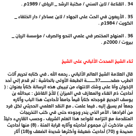
34 . القناعة / لابن السني / مكتبة الرشد _ الرياض / 1989م .
35 . الأربعون في الحث على الجهاد / لابن عساكر / دار الخلفاء _
الكويت / 1984م .
36 . المنهاج المختصر في علمي النحو والصرف / مؤسسة الريان _
بيروت / 2000م .
ثناء الشيخ المحدث الألباني على الشيخ
قال العلامة الشيخ العالم الألباني ـ رحمه الله ـ في كتابه تحريم آلات
الطرب صفحـــــــــــ37ـــــــــة الطبعة الأولى بالحاشية : ثم قدم إلي أحد
الإخوان وأنا على وشك الانتهاء من تبييض هذه الرسالة كتاباً بعنوان : (
أحاديث ذم الغناء والمعازف في الميزان ) للأخ الفاضل : عبدالله بن
يوسف الجديع فوجدته كتاباً قيماً جامعاً لأحاديث هذا الباب وآثاره
جمعاً لم يسبق إليه ـ فيما علمت ـ مع النقد العلمي الحديثي لكل فرد
من أفرادها ، الأمر الذي يندر وجوده حتى في كتب التخريجات
المتقدمة مع التزامه لقواعد هذا العلم الشريف ، وحسب القاريء دليلاً
على ماذكرت أن مجموع أحاديثه وآثاره قرابة المئة ، (8) منها أحاديث
صحيحة و (70) أحاديث ضعيفة وأكثرها شديدة الضعف و(18) آثار