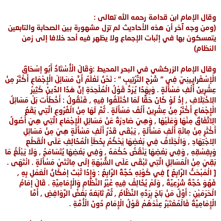
وقال الإمام ابن قدامة رحمه الله تعالى :
(ومن وجه آخر أن هذه الأحاديث لم تزل مشهورة بين الصحابة والتابعين
يتمسكون بها في
إثبات الإجماع ولا يظهر فيه أحد خلافا إلى زمن
النظام
)
وقال الإمام الزركشي في البحر المحيط :وَقَالَ الْأُسْتَاذُ أَبُو إسْحَاقَ
الْإسْفَرايِينِيّ فِي " شَرْحِ التَّرْتِيبِ " : نَحْنُ نَعْلَمُ أَنَّ مَسَائِلَ الْإِجْمَاعِ أَكْثَرُ مِنْ
عِشْرِينَ أَلْفِ مَسْأَلَةٍ . وَبِهَذَا يُرَدُّ قَوْلُ الْمُلْحِدَةِ إنَّ هَذَا الدِّينَ كَثِيرُ
الِاخْتِلَافِ , إذْ لَوْ كَانَ حَقًّا لَمَا اخْتَلَفُوا فِيهِ , فَنَقُولُ : أَخْطَأْت بَلْ مَسَائِلُ
الْإِجْمَاعِ أَكْثَرُ مِنْ عِشْرِينَ أَلْفَ مَسْأَلَةٍ . ثُمَّ لَهَا مِنْ الْفُرُوعِ الَّتِي يَقَعُ
الِاتِّفَاقُ مِنْهَا وَعَلَيْهَا , وَهِيَ صَادِرَةٌ عَنْ مَسَائِلِ الْإِجْمَاعِ الَّتِي هِيَ أُصُولُ
أَكْثَرِ مِنْ مِائَةِ أَلْفِ مَسْأَلَةٍ , يَبْقَى قَدْرُ أَلْفِ مَسْأَلَةٍ هِيَ مِنْ مَسَائِلِ
الِاجْتِهَادِ , وَالْخِلَافُ فِي بَعْضِهَا يَحْكُمُ بِخَطَأِ الْمُخَالِفِ عَلَى الْقَطْعِ
وَبِفِسْقِهِ , وَفِي بَعْضِهَا يَنْقُضُ حُكْمَهُ , وَفِي بَعْضِهَا يُتَسَامَحُ , وَلَا يَبْلُغُ مَا
بَقِيَ مِنْ الْمَسَائِلِ الَّتِي تَبْقَى عَلَى الشُّبْهَةِ إلَى مِائَتَيْ مَسْأَلَةٍ . انْتَهَى .
[ الْمَبْحَثُ الرَّابِعُ ] فِي كَوْنِهِ حُجَّةً الرَّابِعُ : وَإِذَا ثَبَتَ إمْكَانُ الْعَمَلِ بِهِ ,
فَهُوَ حُجَّةٌ شَرْعِيَّةٌ , وَلَمْ يُخَالِفْ فِيهِ غَيْرُ النَّظَّامِ وَالْإِمَامِيَّةِ . قَالَ إمَامُ
الْحَرَمَيْنِ : أَوَّلُ مَنْ بَاحَ بِرَدِّهِ النَّظَّامُ , ثُمَّ تَابَعَهُ بَعْضُ الرَّوَافِضِ , أَمَّا
الْإِمَامِيَّةُ فَالْمُعْتَبَرُ عِنْدَهُمْ قَوْلُ الْإِمَامِ دُونَ الْأُمَّةِ .