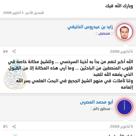
وبارك الله فيك
التعديل الأخير:
5 أكتوبر 2008
زايد بن عيدروس الخليفي
:: متخصص ::
6 أكتوبر 2008
#4
الله أكبر لنعم من بدأ به أخينا السرخسي ... وللشيخ مكانة خاصة في
قلوب المنصفين من الباحثين ... وما أرى هذه المكانة إلا من القبول
الذي يضعه الله للعبد
ولنا تأملات في منهج الشيخ الجديع في البحث العلمي يسر الله
إتمامه
أبو محمد المصرى
أ
:: محظور دائم ::
9 أكتوبر 2008
#5