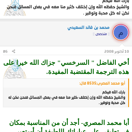
بارك الله فيكم
والشيخ حفظه الله وإن إختلف كثير منا معه في بعض المسائل فنحن
نكن له كل محبة وتوقير .
محمد بن فائد السعيدي
م
:: متخصص ::
10 أكتوبر 2008
#6
أخي الفاضل " السرخسي" جزاك الله خيرا على
هذه الترجمة المقتضبة المفيدة.
أبو محمد المصرى;8535 قال:
بارك الله فيكم
والشيخ حفظه الله وإن إختلف كثير منا معه في بعض المسائل فنحن نكن له
كل محبة وتوقير .
أبا محمد المصري- أجد أن من المناسبة بمكان
في تعليقي على عباراتك اللطيفة أن أستعير