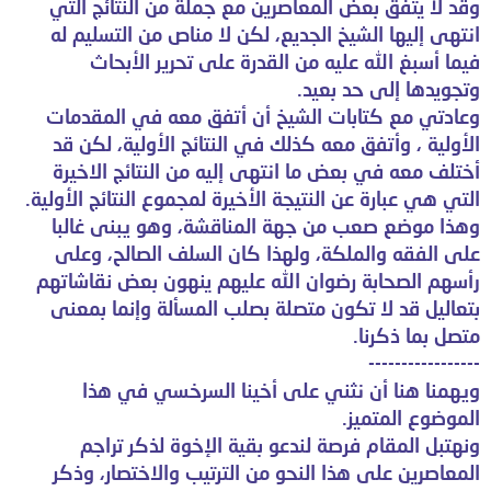
وقد لا يتفق بعض المعاصرين مع جملة من النتائج التي
انتهى إليها الشيخ الجديع، لكن لا مناص من التسليم له
فيما أسبغ الله
عليه من القدرة على تحرير الأبحاث
وتجويدها إلى حد بعيد.
وعادتي مع كتابات الشيخ أن أتفق معه في المقدمات
الأولية ، وأتفق معه كذلك في النتائج الأولية، لكن قد
أختلف معه في بعض ما انتهى إليه من النتائج الاخيرة
التي هي عبارة عن النتيجة الأخيرة لمجموع النتائج الأولية.
وهذا موضع صعب من جهة المناقشة، وهو
يبنى غالبا
على الفقه والملكة، ولهذا كان السلف الصالح، وعلى
رأسهم الصحابة رضوان الله عليهم ينهون بعض نقاشاتهم
بتعاليل قد لا تكون متصلة بصلب المسألة وإنما بمعنى
متصل بما ذكرنا.
-----------------
ويهمنا هنا أن نثني على أخينا السرخسي في هذا
الموضوع المتميز.
ونهتبل المقام فرصة لندعو بقية الإخوة لذكر تراجم
المعاصرين على هذا النحو من الترتيب والاختصار، وذكر