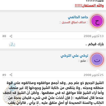
ذلك؟؟؟؟؟؟؟
والله المستعان!!!!!
حامد الحاتمي
ح
:: مخالف لميثاق التسجيل ::
13 أكتوبر 2008
#8
بارك فيكم ..
تركي علي التركي
ت
:: متابع ::
25 أكتوبر 2008
#9
الشيخ الجديع ذو علم جم , وقد أجمع موافقوه ومخالفوه على قوة
منطقه وحجته , ولا ينتقص من كتابة الشيخ وجودتها إلا غير منصف .
وأما أراء الشيخ فأنا موافق له في معظمها . وأظن أن الشيخ قد أنصف
عندما قال لمخالفيه : ( فإن أخذت عليَّ في شيء فليكن بحجة من
الكتاب والسنة الصحيحة أو أصلٍ متفق عليه , لا برأي , فالرأيُ يغلب