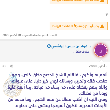
و
يجب أن تكون مسجلاً لمشاهدة الروابط
التعديل الأخير بواسطة المشرف:
10 أكتوبر 2008
د. فؤاد بن يحيى الهاشمي
د
:: مشرف سابق ::
5 أكتوبر 2008
#2
أنعم به وأكرم ، فلقلم الشيخ الجديع مذاق خاص، وهو
صاحب فقه وتحرير، ورسائله لهي خير دليل على عنوانه،
والله ينعم بفضله على من يشاء من عباده، ربنا أنعم علينا
وزدنا من فضلك.
وفي النية أن أكتب مقالا عن فقه الشيخ ، وما قدمه من
الأبحاث المحررة، لتكون أنموذجا يمشى على خطوه.