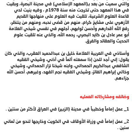
والتي سميت من بعد بـ(المعهد الإسلامي) في مدينة البصرة، وبقيت
في هذا المعهد حتى تخرجت منه سنة 1978م ، وفيه بنيت لدي
قاعدة العلوم الشرعية، تلقيت فيه العلوم على منهاجها القديم
الأزهري على مشايخ كرام، منهم من قضى نحبه، ومنهم من ينتظر،
رفع الله أقدارهم وأحسن ثوابهم، أجلهم في نفسي شيخي العلامة
أبو عمر عادل بن كايد البصري، رحمه الله، والذي عنه تلقيت علوم
الحديث والعقائد والفرق.
وأستاذي في العربية العلامة خليل بن عبدالحميد العقرب، والذي كان
يقول: إني أجد للحن إذا سمعته ألماً في أذني، وشيخي الفقيه
الشافعي عبدالكريم الحمداني، وابنه شيخنا نزار الحمداني، وشيخي
وخالي إبراهيم الفائز، وشيخي الفقيه نجم الفهد، وغيرهم، أحسن الله
جزاءهم.
وضائفه ومشاركاته العمليه
1_ عمل إماماً وخطيباً في مدينة (الزبير) في العراق لأكثر من سنتين .
2_ عمل إماماً في وزراة الأوقاف في الكويت وخارجها لنحو من ثماني
سنين .