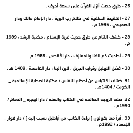
26 – طرق حديث أنزل القرآن على سبعة أحرف .
27 – العقيدة السلفية في كلام رب البرية ، دار الإمام مالك ودار
الصميعي ، 1995 م .
28 – كشف اللثام عن طرق حديث غربة الإسلام ، مكتبة الرشد ، 1989
م .
29 – أحاديث ذم الغنا والمعازف ، دار الأقصى ، 1986 م .
30 – فضل التهليل وثوابه الجزيل ، لابن البنا ، دار العاصمة ، 1409 هـ .
31. كشف الالتباس عن أحكام النفاس / مكتبة الصحابة الإسلامية _
الكويت / 1404هـ .
32. صفة الزوجة الصالحة في الكتاب والسنة / دار الهجرة _ الدمام /
1990م .
33 . أبرأ مما يقولون [ براءة الكاتب من أباطيل نسبت إليه ] / دار فواز _
الإحساء / 1992م .