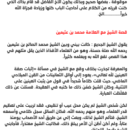
موقوفة ، بعضها صحيح وبذلك يكون الأخ الفاضل قد قام بذاك الذي
كنت قررته من الكلام على أحاديث الباب كلها وزيادة فجزاة الله
خيراً..............الخ.
قصة الشيخ مع العلامة محمد بن عثيمين
يقول الشيخ الجديع : كانت بيني وبين الشيخ محمد الصالح بن عثيمين
رحمه الله صلة حسنة، وهو من العلماء الأفذاذ الذين يقل مثلهم في
هذا العصر، نفع الله به وبعلمه كثيراً.
والمعرفة تجذرت بخلاف وقع مع الشيخ في مسألة «إثبات صفة
العينين لله تعالى»، يعود إلى أوائل الثمانينات من القرن الميلادي
الماضي، حيث قلت كلاماً شديداً في قول من يثبت العينين على
التثنية، وكان الشيخ ضمّن ذلك ما كتبه في العقيدة. فسئلت عن ذلك
فغلّظت العبارة.
لكن شخص الشيخ لم يكن محل عيب أو تنقيص، فقد تربيت على تعظيم
قدر العلماء، وهو منهم رحمه الله، فكان السائل سجل كلامي وأسمعه
الشيخ، فتألم الشيخ لذلك، وبعث إلي عن طريق أحد الأصحاب يومئذ
عتاباً، ولم أكن أظن أن الأمر يبلغ ذلك، فكاتبت الشيخ معتذراً، فأجابني
الشيخ بقبول الاعتذار.