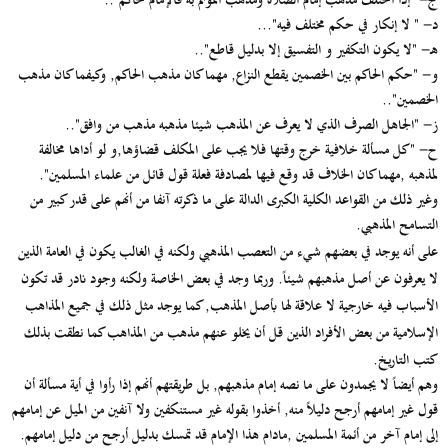
ج-" إذا احتلف مذهب إمام الصلاة ومذهب المؤتم به فالإمام حاكم"..
د- " لا إنكار في حكم مختلف فيه"...
هـ- "لا يكون التكفير و التفسيق إلا بدليل قاطع"..
و- "حكم الحاكم بين الخصمين يقطع النزاع, مهما كان مذهب الحاكم, وكيفما كان مذهب
الخصمين"..
ز- "الجاهل الصرف الذي لا يعرف عن المذهب شيئا مذهبه مذهب من وافق"..
ح- "كل مسألة خلافية خرج وقتها فلا يجب على المكلف قضاؤها,و لو أداها مخالفة
لمذهبه ,مهما كان الخلاف قد وقع فيها لمصادفة فعلة قول قائل من علماء المسلمين".
وغير ذلك من القواعد الكلية الكبرى الدالة على ما ذكرته آنفا من أنهم على قدر كبير من
التسامح المذهبي.
على
أنه يوجد في بعضهم شيء من التعصب المذهبي ولكنه في الغالب يكون في العامة الذين
لا يعرفون عن أصل مذهبهم شيئاً. وربما وجد في بعض الخاصة ولكنه وجود نادر قد تكون
الأسباب فيه خارجية لا علاقة لها بأصل المذهب, كما يوجد مثل ذلك في جميع المذاهب
الإسلامية من بعض الأفراد الذين قل أن يخلو عنهم مذهب من المذاهب كما نطقت بذلك
كتب التاريخ.
وهم أيضاً لا يجمدون على ما نصه إمام مذهبهم, بل طريقتهم أنهم إذا رأوا في أية مسألة أن
قول غير إمامهم أرجح دليلاً منه, أخذوا بقوله غير مستنكفين ولا آنفين من الميل عن إمامهم
إلى إمام آخر من أئمة المسلمين ,مادام هذا الإمام قد تمسك بدليل أرجح من دليل إمامهم.