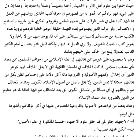
حيث جمعوا بين علوم أهل الأثر و الحديث, أخذا وتدريساً وعملاً واحتجاجاً, وهذا إن دل
على شيء فهو براءتهم مما اتهموا به من قصورهم في معرفة كتب المحدثين ورغبتهم عن العمل
بما فيها, كما يدل في نفس الوقت على نهمهم العلمي وتحررهم الفكري تحررا مقرونا بالتسامح
و الإنصاف, ولو عرف الذين يتهمونهم بهذه التهمة حقيقة أمرهم لجعلوا تفردهم برواية هذه
الكتب حسنة من حسناتهم لاسيئة من سيئاتهم. على أنه قد يوجد منهم من لا يأخذ ولا
يدرس كتب الحديث الشريف, ولا يري العمل بما فيها, ولكنه قليل نادر يتضاءل أمام الكثير
الغالب تضاؤلا يمنع من الحكم على جميعهم بذلك.
وهم لا يتعصبون على غيرهم ممن يخالفهم في الفقه الإسلامي من إخوانهم المسلمين ممن يتعبد
بأي مذهب إسلامي إذا كان الخلاف في المسائل الفقهية التي لا يخل الخلاف فيها بجوهر
الدين أي إخلال. وكتبهم الأصولية و الفروعية دالة أكبر دلالة على إحسانهم الظن بكل من
يخالفهم خلافا لا يمس الدين, ولا يخل بأصل من أصول الإسلام الكبرى. ومادام المخالف
لهم لم يخالفهم في أي مسألة من المسائل الكبرى التي يعد المخالف لهم فيها مخالفا لما هو معلوم
من الدين بالضرورة عند علماء الإسلام.
وهاك
بعضاً من قواعدهم الأصولية والفروعية المنصوص عليها في أكبر مؤلفاتهم وأشهرها
مثل قولهم:
أ- "الاجتهاد جائز لمن قد حقق علوم الاجتهاد الخمسة المذكورة في علم الأصول"
ب- "لكل مجتهد نصيب"..