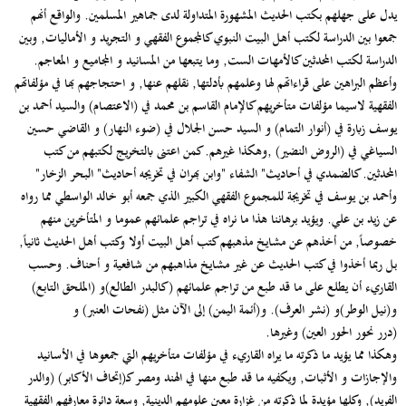
يدل على جهلهم بكتب الحديث المشهورة المتداولة لدى جماهير المسلمين. والواقع أنهم
جمعوا بين الدراسة لكتب أهل البيت النبوي كالمجموع الفقهي و التجريد و الأماليات, وبين
الدراسة لكتب المحدثين كالأمهات الست, وما يتبعها من المسانيد و المجاميع و المعاجم.
وأعظم البراهين على قراءاتهم لها وعلمهم بأدلتها, نقلهم عنها, و احتجاجهم بها في مؤلفاتهم
الفقهية لاسيما مؤلفات متأخريهم كالإمام القاسم بن محمد في (الاعتصام) والسيد أحمد بن
يوسف زبارة في (أنوار التمام) و السيد حسن الجلال في (ضوء النهار) و القاضي حسين
السياغي في (الروض النضير) ,وهكذا غيرهم. كمن اعتنى بالتخريج لكتبهم من كتب
المحدثين. كالضمدي في أحاديث" الشفاء "وابن بهران في تخريجه أحاديث" البحر الزخار"
وأحمد بن يوسف في تخريجة للمجموع الفقهي الكبير الذي جمعه أبو خالد الواسطي مما رواه
عن زيد بن علي. ويؤيد برهاننا هذا ما نراه في تراجم علمائهم عموما و المتأخرين منهم
خصوصاً, من أخذهم عن مشايخ مذهبهم كتب أهل البيت أولا وكتب أهل الحديث ثانياً,
بل ربما أخذوا في كتب الحديث عن غير مشايخ مذاهبهم من شافعية و أحناف. وحسب
القاريء أن يطلع على ما قد طبع من تراجم علمائهم (كالبدر الطالع)و (الملحق التابع)
و(نيل الوطر)و (نشر العرف). و(أئمة اليمن) إلى الآن مثل (نفحات العنبر) و
(درر نحور الحور العين) وغيرها.
وهكذا مما يؤيد ما ذكرته ما يراه القاريء في مؤلفات متأخريهم التي جمعوها في الأسانيد
والإجازات و الأثبات, ويكفيه ما قد طبع منها في الهند ومصر كـ(إتحاف الأكابر) (والدر
الفريد), وكلها مؤيدة لما ذكرته من غزارة معين علومهم الدينية, وسعة دائرة معارفهم الفقهية