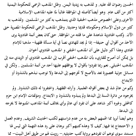
الحسين رضوان الله عليه, و تمذهب به زيدية اليمن, وظل المذهب الرسمي للحكومة اليمنية
أكثر من ألف عام. وهو أيضاً كأصله في الموافقة غالباً لما عليه المذاهب الإسلامية
الأخرى,وعلى الخصوص مذهب الحنفية الذي يتمذهب به كثير من المسلمين. وتمذهب به
كثير من دول الإسلام وحكوماته قديما وحديثا, وظل المذهب الرسمي للحكومة المصرية حتى
الآن. وكتب الهادوية شاهدة على ما قلته من الموافقة, حتى كان بعض أئمة الهادوية يرى
الأخذ من أقوال أبي حنيفة- إذا لم يجد للهادي نصاً في أية مسألة فقهية- مذهبا للإمام
الهادي وهذا أكبر دليل على أن المذهب الحنفي و المذهب الهادوي أخوان.
بل يمكن أن أصرح للقاريء بأن المذهب الحنفي أقرب إلى المذهب الهادوي أو الزيدي منه إلى
المذهب الحنبلي, نعم ربما تفردوا بأقوال لا يوافقهم عليها أحد من أئمة المسلمين , ولكن في
مسائل جزئية محصورة تعد بالأصح لا تخرجهم إلى البدعة ولا توجب نبذهم بالشذوذ أو
الابتداع.
وكم من عالم شذ في بعض أقواله العلمية, وآرائه الفقهية, واغتفروا له ذلك الشذوذ, ولم
يخرجوه من دائرة السنة إلى البدعة ولم ينبذوه بالشذوذ و الابتداع, ومؤلفات الإمام ابن حزم
كالمحلى وغيره أكبر شاهد على أن تفرد أي عالم برأي يخالف أئمة المذاهب المتبوعة لا يخرجه
إلى البدعة.
وهم أيضاً أبريا مما اتهمهم البعض به من عدم دراستهم لكتب الحديث الشريف, وعدم العمل
و الاحتجاج بما فيها, كيف لا وهذه كتبهم أكبر برهان على رد هذه التهمة التي ليس لها
مستند سوى توهم أن تفردهم برواية كتب حديثيه,- رويت لهم من طريق أهل البيت- مما