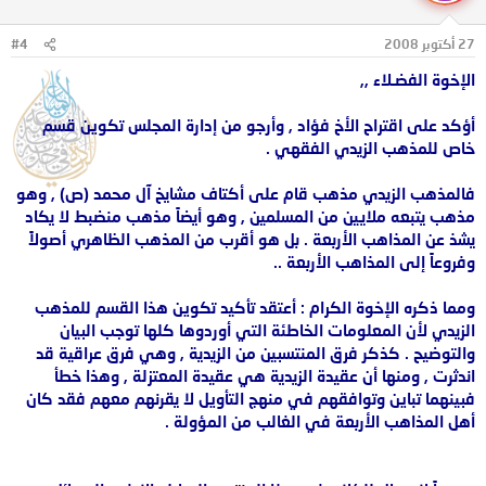
27 أكتوبر 2008
#4
الإخوة الفضـلاء ,,
أؤكد على اقتراح الأخ فؤاد , وأرجو من إدارة المجلس تكوين قسم
خاص للمذهب الزيدي الفقهي .
فالمذهب الزيدي مذهب قام على أكتاف مشايخ آل محمد (ص) , وهو
مذهب يتبعه ملايين من المسلمين , وهو أيضاً مذهب منضبط لا يكاد
يشذ عن المذاهب الأربعة . بل هو أقرب من المذهب الظاهري أصولاً
وفروعاً إلى المذاهب الأربعة ..
ومما ذكره الإخوة الكرام : أعتقد تأكيد تكوين هذا القسم للمذهب
الزيدي لأن المعلومات الخاطئة التي أوردوها كلها توجب البيان
والتوضيح . كذكر فرق المنتسبين من الزيدية , وهي فرق عراقية قد
اندثرت , ومنها أن عقيدة الزيدية هي عقيدة المعتزلة , وهذا خطأ
فبينهما تباين وتوافقهم في منهج التأويل لا يقرنهم معهم فقد كان
أهل المذاهب الأربعة في الغالب من المؤولة .