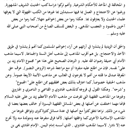
و المخالفة في المأخذ للأحكام الشرعية, وأنهم تركوا دراسة كتب الحديث الشريف المشهورة,
ورغبوا عن الاحتجاج و العمل بما فيها مستبدلين بها غيرها من الكتب المجهولة التي لا يعرفها
علماء الحديث ولا يعترفون بها. هكذا رموا من بعض إخوانهم جهلا, كما رموا من بعض
آخرين بالجمود و التعصب المذهبي, و البغض للسلف الصالح من أصحاب النبي صلى الله
عليه وسلم...
والحق أن الزيدية لم يشذوا في آرائهم عن آراء إخوانهم المسلمين كما أنهم لم يشذوا في طريق
الأخذ والاحتجاج, بل هم أقرب المذاهب إلى مذهب أهل السنة والجماعة, لاسيما مذهب
الأمام أبي حنيفة رضوان الله عليه. و البرهان الصحيح على هذا هو" مجموع الامام زيد بن
علي" نفسه, فإن من اطلع عليه منفردا أو مع مراجعة شرحه (الروض النضير), عرف حق
المعرفة صدق ما قلته من أنهم لا يخرجون في الغالب عن مذاهب الأئمة الأربعة عموماً, وعن
مذهب الحنفية خصوصاً, كما اعترف بذلك بعض محققيهم ممن اطلع على" المجموع"
و"شرحه". وهكذا القول في فروعه كالمذهب الهادوي و القاسمي و الناصري و الهاروني
وغيرها من المذاهب الفقهية التي تفرعت من مذهب الأمام الأعظم زيد بن علي عليه السلام
فإنها مهما اختلفت عن أصلها في بعض المسائل الفقهية اليسيرة أو خالف بعضها بعضا في
شيء من ذلك, نراها تتفق كثيراً مع أصلها في عدة مسائل كثيرة كبرى وتوافق غيرها من
المذاهب الإسلامية الأخرى كما وافقها أصلها, لأنها فرق متفرعة عنه ومتولدة منه ولا تخرج
عنه إلا نادرا, لاسيما المذهب الهادوي , الذي أسسه إمام اليمن, الإمام الهادي يحي بن