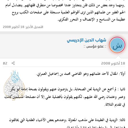
,ومهما وجد بعض من ذلك فلن يتجاوز عددا مخصوصا من متطرفي فقهائهم, يتضاءل أمام
الجم الغفير من علمائهم الذين ترى أقوالهم العلمية مسجلة على صفحات الكتب بروح
عظيمة من التسامح و الإنصاف و التحرر الفكري.
التعديل الأخير:
18 أكتوبر 2008
شهاب الدين الإدريسي
ش
:: عضو مؤسس ::
18 أكتوبر 2008
#2
أولا: المقال لأحد علمائهم وهو القاضي محمد بن إسماعيل العمراني.
ثانيا : لم أسمع عن الزيدية لعن الصحابة، بل يترضون عنهم ويقولون بصحة إمامة أبو بكر
وعمر وعثمان رضي الله عليهم، لكنهم يقولون بأفضلية علي إلا أن مصلحة المسلمين كانت
في تقديم الثلاثة.
ثالثا: الزيدية في العقيدة على مذهب المعتزلة ،وعندهم بعض الأشياء العقدية التي يخالفون
فيها اهل السنة والجماعة (صفاتية وأشاعرة).