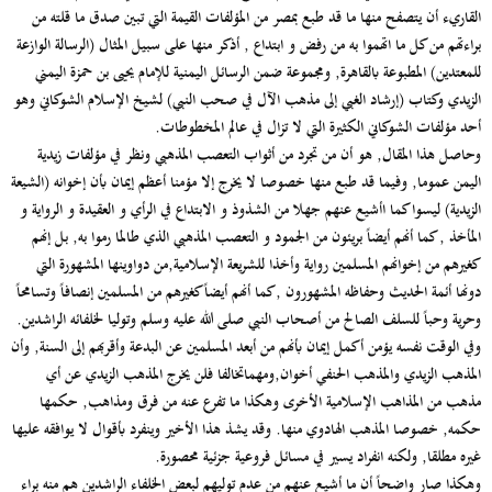
القاريء أن يتصفح منها ما قد طبع بمصر من المؤلفات القيمة التي تبين صدق ما قلته من
براءتهم من كل ما اتهموا به من رفض و ابتداع , أذكر منها على سبيل المثال (الرسالة الوازعة
للمعتدين) المطبوعة بالقاهرة, ومجموعة ضمن الرسائل اليمنية للإمام يحيى بن حمزة اليمني
الزيدي وكتاب (إرشاد الغبي إلى مذهب الآل في صحب النبي) لشيخ الإسلام الشوكاني وهو
أحد مؤلفات الشوكاني الكثيرة التي لا تزال في عالم المخطوطات.
وحاصل هذا المقال, هو أن من تجرد من أثواب التعصب المذهبي ونظر في مؤلفات زيدية
اليمن عموما, وفيما قد طبع منها خصوصا لا يخرج إلا مؤمنا أعظم إيمان بأن إخوانه (الشيعة
الزيدية) ليسوا كما اأشيع عنهم جهلا من الشذوذ و الابتداع في الرأي و العقيدة و الرواية و
المأخذ , كما أنهم أيضاً بريئون من الجمود و التعصب المذهبي الذي طالما رموا به, بل إنهم
كغيرهم من إخوانهم المسلمين رواية وأخذا للشريعة الإسلامية,من دواوينها المشهورة التي
دونها أئمة الحديث وحفاظه المشهورون ,كما أنهم أيضاً كغيرهم من المسلمين إنصافاً وتسامحاً
وحرية وحباً للسلف الصالح من أصحاب النبي صلى الله عليه وسلم وتوليا لخلفائه الراشدين.
وفي الوقت نفسه يؤمن أكمل إيمان بأنهم من أبعد المسلمين عن البدعة وأقربهم إلى السنة, وأن
المذهب الزيدي والمذهب الحنفي أخوان,ومهماتخالفا فلن يخرج المذهب الزيدي عن أي
مذهب من المذاهب الإسلامية الأخرى وهكذا ما تفرع عنه من فرق ومذاهب, حكمها
حكمه, خصوصا المذهب الهادوي منها. وقد يشذ هذا الأخير وينفرد بأقوال لا يوافقه عليها
غيره مطلقا, ولكنه انفراد يسير في مسائل فروعية جزئية محصورة.
وهكذا صار واضحاً أن ما أشيع عنهم من عدم توليهم لبعض الخلفاء الراشدين هم منه براء