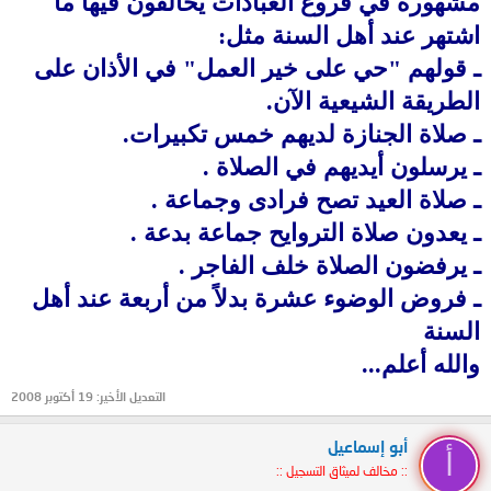
مشهورة في فروع العبادات يخالفون فيها ما
اشتهر عند أهل السنة مثل:
ـ قولهم "حي على خير العمل" في الأذان على
الطريقة الشيعية الآن.
ـ صلاة الجنازة لديهم خمس تكبيرات.
ـ يرسلون أيديهم في الصلاة .
ـ صلاة العيد تصح فرادى وجماعة .
ـ يعدون صلاة التروايح جماعة بدعة .
ـ يرفضون الصلاة خلف الفاجر .
ـ فروض الوضوء عشرة بدلاً من أربعة عند أهل
السنة
والله أعلم...
التعديل الأخير:
19 أكتوبر 2008
أبو إسماعيل
أ
:: مخالف لميثاق التسجيل ::