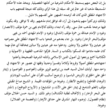
بل إن البعض منهم يستنبط الأحكام الشرعية من أدلتها التفصيلية, ويتخذ هذه الأحكام
المستنبطة مذهبا له غير عالم بمن قد سبقه إلى هذا الرأي وذلك كله نتيجة لفتحهم باب
الاجتهاد المطلق الذي كان قد أوصده الجمهور على أنفسهم بلا دليل...
ولذلك نرى كثيراً منهم يذهبون إلى آراء قد توافق إمام مذهبهم, وقد لا توافق, وقد يكون
فيها مرجحا لمذهب عالم سني, وقد رآه ابتداء وذلك كالإمام يحيى بن حمزة مؤلف (الانتصار)
وغيره و الإمام عبدالله بن حمزة مؤلف (الشافي) وغيره و الإمام المهدي أحمد بن يحيى
مؤلف(البحر الزخار) وغيره. بل جاء بعدهم من فتحوا باب الاجتهاد المطلق على مصراعيه
غير هيابين ولا خائفين ولا وجلين. ودخلوا منه غير هيابين ولا مبالين بمخالفة أي عالم مهما
كان علمه ماداموا قد تمسكوا بالكتاب و السنة, فتركوا المذاهب الفقهية و الأصولية و
الكلامية أجمع ورجعوا إلى أصول الدين الإسلامي وأدلته الشرعية الصحيحة,وأعلنوا
اجتهادهم المطلق أصولا وفروعاً وكلاماً وتفسيراً وحديثاً وفقها في عصور عز الاجتهاد في
واحد منها, أولئك أمثال السيد محمد بن إبراهيم الوزير مؤلف (العواصم و القواصم) و (إيثار
الحق على الخلق)و (الروض الباسم) و (ترجيح أساليب القرآن على أساليب اليونان)و
(البرهان القاطع) و(تنقيح الأنظار), وغيرها من المؤلفات القيمة. و الشيخ صالح المقبلي
مؤلف (العلم الشامخ في إيثار الحق على الآباء و المشايخ) و (الأرواح النوافح) و (المنار
على البحر الزخار) و (الإتحاف لطلبة الكشاف) وغير ذلك. و السيد حسن الجلال مؤلف
(نظام الفصول), (وضوء النهار المشرق على حدائق الأزهار) (والعصمة عن الضلال)
وغيرها.