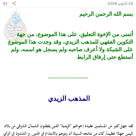
18 أكتوبر 2008
#1
و
ب
ض
د
بسم الله الرحمن الرحيم
و
ء
ع
أتمنى من الإخوة التعليق، على هذا الموضوع، من جهة
التكوين الفقهي للمذهب الزيدي، وقد وجدت هذا الموضوع
على الشبكة ولا أعرف صاحبه ولم يسجل هو اسمه، ولم
أستطع حتى إرفاق الرابط
----------------------
المذهب
الزيدي
لقد جهل كثير من المسلمين عقيدة إخوانهم "الزيدية" الذين يقطنون الشمال الشرقي من بلاد
اليمن جهلا عظيماً, كان من نتائجه السيئة أن رموهم بالابتداع في الدين, و الشذوذ في الرأي