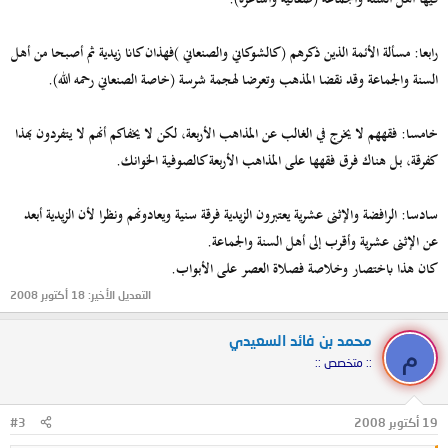
رابعا: مسألة الأئمة الذين ذكرهم (كالشوكاني والصنعاني )فهذان كانا زيدية ثم أصبحا من أهل
السنة والجماعة وقد نقضا المذهب وتعرضا لهجمة شرسة (خاصة الصنعاني رحمه الله).
خامسا: فقههم لا يخرج في الغالب عن المذاهب الأربعة، لكن لا يخفاكم أنهم لا يتفردون بهذا
كفرقة، بل هناك فرق فقهها على المذاهب الأربعة كالصوفية الخوانك.
سادسا: الرافضة والإثنى عشرية يعتبرون الزيدية فرقة سنية ويعادونهم ونظرا لأن الزيدية أبعد
عن الإثنى عشرية وأقرب إلى أهل السنة والجماعة.
كان هذا باختصار وخلاصة فصلاة العصر على الأبواب.
التعديل الأخير:
18 أكتوبر 2008
محمد بن فائد السعيدي
م
:: متخصص ::
19 أكتوبر 2008
#3