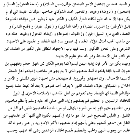
و السيد محمد بن إسماعيل الأمير الصنعاني مؤلف(سبل السلام) و (منحة الغفار)و( العدة) و
(التحبير) و (الروضة) وغيرها. والقاضى محمد الشوكاني صاحب المؤلفات القيمة التي لو لم
يكن منها إلا ما قد طبع لكفته فخراً, فكيف و الكثير منها لم يطبع, فمن مؤلفاته المطبوعة:
(نيل الأوطار) و( الدرارى المضية) و (تحفة الذاكرين) و (القول المفيد) و (فتح القدير) و
النصف الثاني من( السيل الجرار) و( الفوائد المجموعة) و (إرشاد الفحول) وغيرها. فلله دره
من مذهب أنجب أمثال هؤلاء العلماء في عصور ساد فيها التقليد و الجمود على الاجتهاد
الشرعي وعلى التحرر الفكري, وسد فيها باب الاجتهاد المطلق على الكثير من العلماء ممن
هو قادر على الاستنباط وممن قد حاز علوم الاجتهاد.
ومهما يكن من الأمر فإن زيدية اليمن ليسوا كما يتوهم الكثير ممن يجهل حالهم وفقههم, بل
هم إن قلدوا فإنما يقلدون أئمة مذهبهم الذي لا يخرجهم عن مذاهب إخوانهم أهل السنة,
لاسيما الأحناف. وإن اجتهدوا وتحررروا, فاجتهادهم مثل اجتهاد الوزير المقبلي و الأمير و
الجلال و الشوكاني, هؤلاء العلماء الذين لا يعرف أحد قدرهم إلا بعد أن يحيط علما بجميع
مؤلفاتهم القيمة أي الزيدية. وهم كغيرهم من أهل المذاهب الإسلامية الأخرى في التولي
للخلفاء الراشدين, و التعظيم لهم بصفتهم وزراء النبي صلي الله عليه وسلم وأعظم مناصريه,
ومن انتقصهم منهم فهو إما من العوام الجهال, أو من الخاصة المتعصبين الذين لهم أقل من
القليل. و الدليل الصحيح على هذا هو ما نراه في كتبهم الكثيرة التي ألفها أكبر علمائهم,من
النقل عن جماهير أئمتهم وعلى رأسهم إمام مذهبهم الأكبر الإمام زيد بن علي رضوان الله
عليه, من وجوب التولي والحب والتعظيم لجميع الخلفاء الراشدين رضي الله عنهم. وحسب