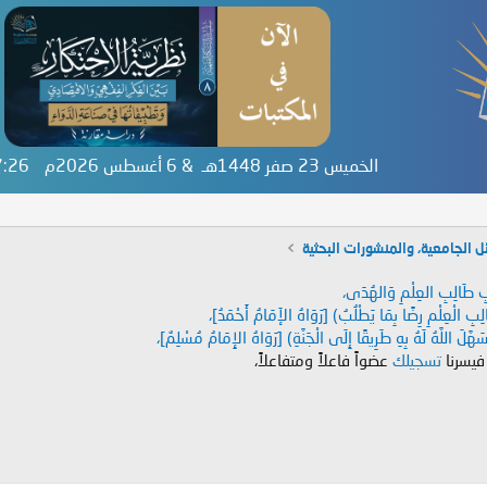
الخميس 23 صفر 1448هـ & 6 أغسطس 2026م
37:26
ل الجامعية، والمنشورات البحثية
دَابِ طَالِبِ العِلْمِ وَالهُدَى،
طَالِبِ الْعِلْمِ رِضًا بِمَا يَطْلُبُ) [رَوَاهُ الإَمَامُ أَحْمَدُ]،
هَّلَ اللَّهُ لَهُ بِهِ طَرِيقًا إِلَى الْجَنَّةِ) [رَوَاهُ الإِمَامُ مُسْلِمٌ]،
 فيسرنا
تسجيلك
عضواً فاعلاً ومتفاعلاً،