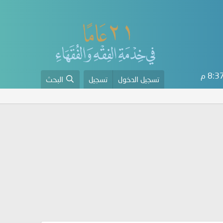
8: م
تسجيل الدخول
تسجيل
البحث